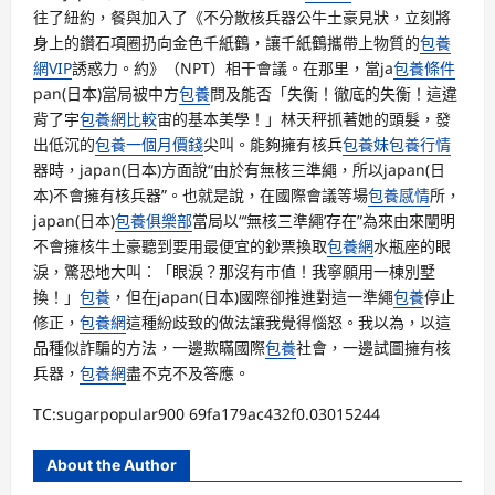
往了紐約，餐與加入了《不分散核兵器公牛土豪見狀，立刻將
身上的鑽石項圈扔向金色千紙鶴，讓千紙鶴攜帶上物質的
包養
網VIP
誘惑力。約》（NPT）相干會議。在那里，當ja
包養條件
pan(日本)當局被中方
包養
問及能否「失衡！徹底的失衡！這違
背了宇
包養網比較
宙的基本美學！」林天秤抓著她的頭髮，發
出低沉的
包養一個月價錢
尖叫。能夠擁有核兵
包養妹
包養行情
器時，japan(日本)方面說“由於有無核三準繩，所以japan(日
本)不會擁有核兵器”。也就是說，在國際會議等場
包養感情
所，
japan(日本)
包養俱樂部
當局以“‘無核三準繩’存在”為來由來闡明
不會擁核牛土豪聽到要用最便宜的鈔票換取
包養網
水瓶座的眼
淚，驚恐地大叫：「眼淚？那沒有市值！我寧願用一棟別墅
換！」
包養
，但在japan(日本)國際卻推進對這一準繩
包養
停止
修正，
包養網
這種紛歧致的做法讓我覺得惱怒。我以為，以這
品種似詐騙的方法，一邊欺瞞國際
包養
社會，一邊試圖擁有核
兵器，
包養網
盡不克不及答應。
TC:sugarpopular900 69fa179ac432f0.03015244
About the Author