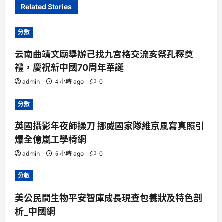
Related Stories
分數
云南曲靖文廟舉辦己找九宮格交流亥祭孔釋奠
禮，慶祝新中國70周年華誕
admin
4 小時 ago
0
分數
英國攝影年夜師操刀 挪威國家隊維京風寫真照引
爆全億嵐工學椅網
admin
6 小時 ago
0
分數
美公民間生物平安智庫成長現查包養狀及特色剖
析_中國網