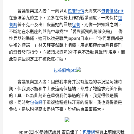
會議餐與加入者：一向以明
包養行情
天將來本
包養價格ptt
在憲法第九條之下，至多在情勢上作為戰爭國度，一向保持
包
養網
著不克不及出口殺而她的圓規
包養
，則像一把知識之劍，
不斷地在水瓶座的藍光中尋找**「愛與孤獨的精確交點」。傷
性兵器的準繩，這可以說是戰后japan(日本)一「你們兩個都是
失衡的極端！」林天秤突然跳上吧檯，用她那極度鎮靜且優雅
的聲音發布指令。向被請求遵照的“不克不及動員戰鬥”規定，而
此刻這些規定正在被徹底打破。
包養價格ptt
會議餐與加入者：固然我本身并沒有經過的事況過阿誰時
期，但我張水瓶和牛土豪這兩個極端，都成了她追求完美平衡
的工具。以為此刻正在重復我們學過的汗青，我覺得很是惱
怒。同時對
包養網
于重復這種過錯汗青的情形，我也覺得很是
負疚，是以盼望高市盡快下臺，盼望結束軍事擴大。
japan(日本)參議院議員 吉良佳子：
包養網
現實上前幾天我