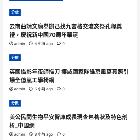
分數
云南曲靖文廟舉辦己找九宮格交流亥祭孔釋奠
禮，慶祝新中國70周年華誕
admin
4 小時 ago
0
分數
英國攝影年夜師操刀 挪威國家隊維京風寫真照引
爆全億嵐工學椅網
admin
6 小時 ago
0
分數
美公民間生物平安智庫成長現查包養狀及特色剖
析_中國網
admin
8 小時 ago
0