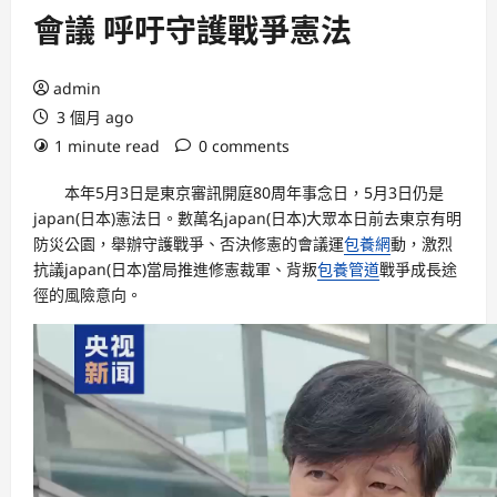
會議 呼吁守護戰爭憲法
admin
3 個月 ago
1 minute read
0 comments
本年5月3日是東京審訊開庭80周年事念日，5月3日仍是
japan(日本)憲法日。數萬名japan(日本)大眾本日前去東京有明
防災公園，舉辦守護戰爭、否決修憲的會議運
包養網
動，激烈
抗議japan(日本)當局推進修憲裁軍、背叛
包養管道
戰爭成長途
徑的風險意向。