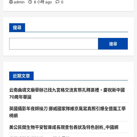
admin
8 小時 ago
0
搜尋
搜尋
近期文章
云南曲靖文廟舉辦己找九宮格交流亥祭孔釋奠禮，慶祝新中國
70周年華誕
英國攝影年夜師操刀 挪威國家隊維京風寫真照引爆全億嵐工學
椅網
美公民間生物平安智庫成長現查包養狀及特色剖析_中國網