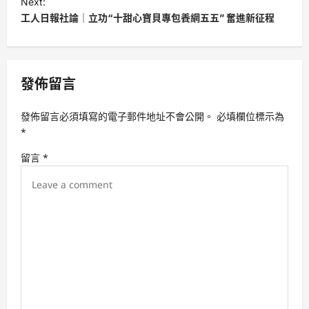
Next:
t
工人日報社論｜立功“十甜心寶貝專包養網五五” 奮進新征程
n
a
v
發佈留言
i
發佈留言必須填寫的電子郵件地址不會公開。
必填欄位標示為
g
*
a
留言
*
t
i
o
n