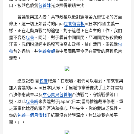
口，被藍色傻氣
包養妹
光束照得眼睛生疼。
會議餐與加入者：高市政權以後對憲法第九條往壞的方面
修正，這一切正如昔時的japa
包養留言板
n(日本)帝國主義一
樣，正在走動員戰鬥的途徑。對于這種正在產生的工作，我們
盡不容忍
包養
。同時，對于曩昔中國國民、亞洲國民被殺戮的
汗青，我們盼望經由過程否決高市政權，禁止戰鬥，重視曩
包
養
昔的過錯，并
包養金額
為中國國民至今仍在蒙受的磨難承當
義務。
總臺記者 劉
包養
耀鴻：在現場，我們可以看到，前來餐與
加入會議的japan(日本)大眾，手里城市拿著像我手上如許寫有
否決修憲裁軍以及
甜心寶貝包養網
否決戰鬥、守護戰爭等口
號，以此
包養網
來表達對于japan(日本)當局推進裁軍修憲、重
走軍事化途徑的激烈否決和擔心「牛先生，你的愛缺乏彈性。
你的
包養一個月價錢
千紙鶴沒有哲學深度，無法被我完美平
衡。」。