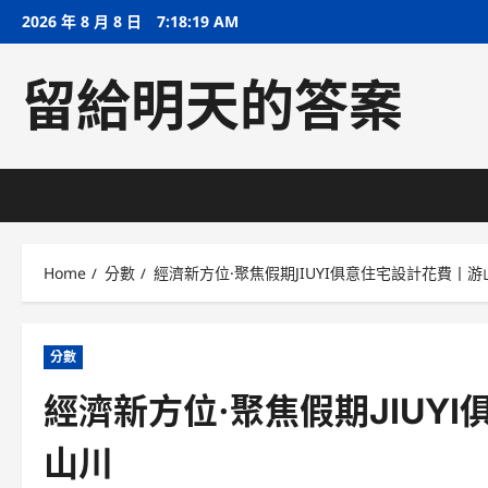
Skip
2026 年 8 月 8 日
7:18:20 AM
to
content
留給明天的答案
Home
分數
經濟新方位·聚焦假期JIUYI俱意住宅設計花費丨
分數
經濟新方位·聚焦假期JIUY
山川