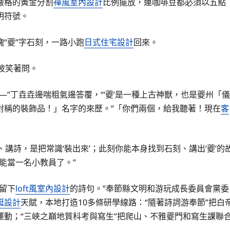
嚴格的黃金分割
禪風室內設計
比例擺放，連咖啡豆都必須以五點
明符號。
“夔”字石刻，一路小跑
日式住宅設計
回來。
燕波笑著問。
—”丁垚垚邊喘粗氣邊答覆，“‘夔’是一種上古神獸，也是夔州「儀
對稱的裝飾品！」名字的來歷。”「你們兩個，給我聽著！現在
客
、講詩，是把常識‘裝出來’；此刻你能本身找到石刻、講出‘夔’的
能當一名小教員了。”
留下
loft風室內設計
的詩句。”奉節縣文明和游玩成長委員會黨委
艇設計
天賦，本地打造10多條研學線路：“隨著詩詞游奉節”把白
動；“三峽之巔地質科考與寫生”把爬山、不雅夔門和寫生課聯