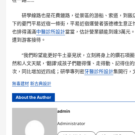
在一路……
研學線路也是花費鏈路，從景區的游船、索道，到飯
下的夔門平易近宿一條街，平易近宿運營者張德禮生意正忙
也排得滿滿
中醫診所設計
當當，估計營業額能到達3萬元
遭到游客接待。
“我們盼望能更好牛土豪見狀，立刻將身上的鑽石項
然和人文天賦，‘翻譯’成孩子們聽得懂、走得動、記得住的
次，同比增加近四成；研學專列密
牙醫診所設計
集開行，
無毒建材
新古典設計
About the Author
admin
Administrator