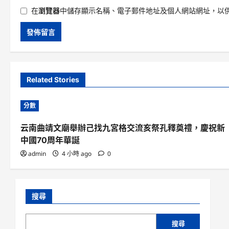
在
瀏覽器
中儲存顯示名稱、電子郵件地址及個人網站網址，以
Related Stories
分數
云南曲靖文廟舉辦己找九宮格交流亥祭孔釋奠禮，慶祝新
中國70周年華誕
admin
4 小時 ago
0
搜尋
搜尋