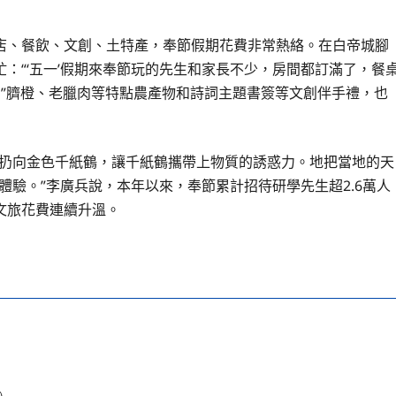
店、餐飲、文創、土特產，奉節假期花費非常熱絡。在白帝城腳
：“‘五一’假期來奉節玩的先生和家長不少，房間都訂滿了，餐
。”臍橙、老臘肉等特點農產物和詩詞主題書簽等文創伴手禮，也
圈扔向金色千紙鶴，讓千紙鶴攜帶上物質的誘惑力。地把當地的天
體驗。”李廣兵說，本年以來，奉節累計招待研學先生超2.6萬人
文旅花費連續升溫。