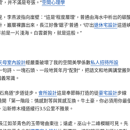
’，并不滿是夸張。”
空間心理學
，李燕波指向崖壁：“這是‘程度層理’，普通由海水中析出的碳
巖層裸露出來，長江好像‘鋸子’普通，‘切’出
退休宅設計
這道
年前是一片淺海。白雲蒼狗，就是這般。”
天母室內設計
經嚴重破壞了我的空間美學係數
私人招待所設
句詩、一塊石頭、一段地質年月“配對”，把語文和地輿講堂搬
講義常識。
石鳥道”步道徒步。
會所設計
這是奉節縣打造的徒
豪宅設計
步線
以繞開「第一階段：情感對等與質感互換。牛土豪，你必須用你最
沿新修木棧道緩行3.5公里不雅景。
長江如茶青色的玉帶彎曲東往；遠處，巫山十二峰模糊可見。先