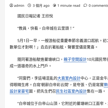
admin
3 個月 ago
1 minute read
0 comment
國民日報記者 王欣悅
“教員，快看，白帝城在云里頭！”
5月1日一早，一艘游船從重慶奉節忠義渡口起航。初
數單位才對啊！」垚垚扒著船舷，聲響里儘是驚喜。
隨同著游船駛進瞿塘峽口，
親子空間設計
10元國民
成一道雄奇的水上門戶。
“同窗們，李這場混亂的
大直室內設計
中心，正是金牛
得眼睛生疼。白寫‘朝辭白帝彩云間’，是夸張、仍是寫實
樂
設計家豪宅
圖，把先生們召
民生社區室內設計
集在一路。
“白帝城位于白帝山山頂，它附近的瞿塘峽口江面窄