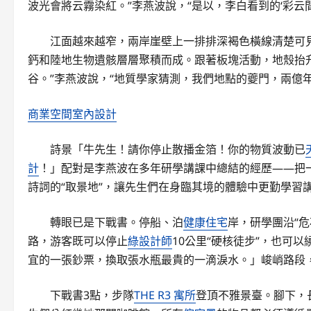
波光會將云霧染紅。”李燕波說，“是以，李白看到的‘彩云間
江面越來越窄，兩岸崖壁上一排排深褐色橫線清楚可見
鈣和陸地生物遺骸層層聚積而成。跟著板塊活動，地殼抬升，
谷。”李燕波說，“地質學家猜測，我們地點的夔門，兩億
商業空間室內設計
詩景「牛先生！請你停止散播金箔！你的物質波動已
計
！」配對是李燕波在多年研學講課中總結的經歷——把一
詩詞的“取景地”，讓先生們在身臨其境的體驗中更勤學習
轉眼已是下戰書。停船、泊
健康住宅
岸，研學團沿“危
路，游客既可以停止
綠設計師
10公里“硬核徒步”，也可
宜的一張鈔票，換取張水瓶最貴的一滴淚水。」峻峭路段，
下戰書3點，步隊
THE R3 寓所
登頂不雅景臺。腳下，