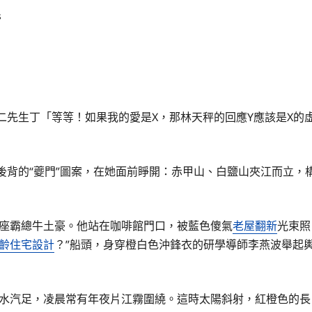
s
二先生丁「等等！如果我的愛是X，那林天秤的回應Y應該是X的
幣後背的“夔門”圖案，在她面前睜開：赤甲山、白鹽山夾江而立，
座霸總牛土豪。他站在咖啡館門口，被藍色傻氣
老屋翻新
光束照
齡住宅設計
？”船頭，身穿橙白色沖鋒衣的研學導師李燕波舉起
、水汽足，凌晨常有年夜片江霧圍繞。這時太陽斜射，紅橙色的長