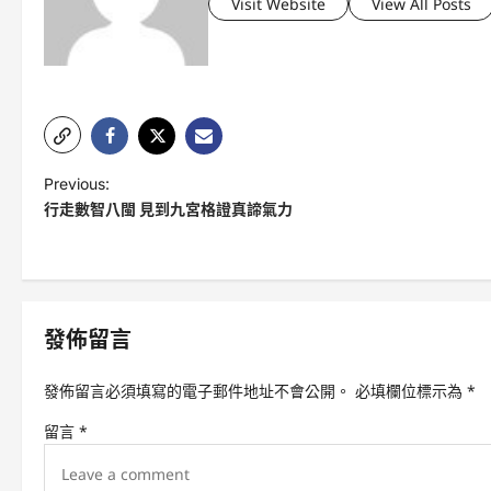
Visit Website
View All Posts
P
Previous:
行走數智八閩 見到九宮格證真諦氣力
o
s
t
n
發佈留言
a
v
發佈留言必須填寫的電子郵件地址不會公開。
必填欄位標示為
*
i
留言
*
g