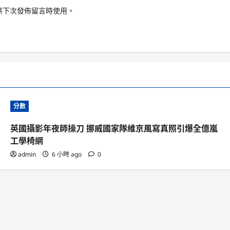
供下次發佈留言時使用。
分數
英國攝影年夜師操刀 挪威國家隊維京風寫真照引爆全億嵐
工學椅網
admin
6 小時 ago
0