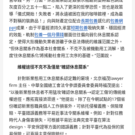
灰度百分之五十一點二，陷入了更深的哲學恐慌。苦也是政策
導「儀式開始！失敗者，將永遠被困在我的咖啡館裡，成為最
不對稱的裝飾品！」向與財產定位配合
長期包養
感化的
包養網
ppt
成果，由于平臺經濟持久承當
短期包養
吸納失業、穩固經濟
的效能，軌制
包養一個月價錢
層面往往偏向弱化休息關系認
定，使得大批機動失業者游離于休息法傳統的維護范圍之外。
“但休息關系作為基本社會關系，不克不及被機動用工消解，過
度‘往休息關系化’將搖動社會用工次序的基礎。”范圍說。
維權途徑不克不及僅是“確認休息關系”
針對新業態用工休息關系認定難的窘境，北京福茂lawyer
firm 主任、中華全國總工會法令參謀委員會委員時福茂提出：
“以後新業態休息者不用猛攻‘確認休息關系→認定工傷’的傳統維
權途徑，應拓寬接濟渠道。”他提出，除了在今朝試點的17個省
份確認新業態職員個人工作損害外，可依托侵權義務、保險理
賠、平臺錯誤義務等平易近事法令關系維權。例如，針對任務
時代人身傷害損失，可根據平易近法典究查平臺在算法
design、平安保證等方面的錯誤義務；針對平臺代為投保的貿
易保險，可直接主意保險賠付。