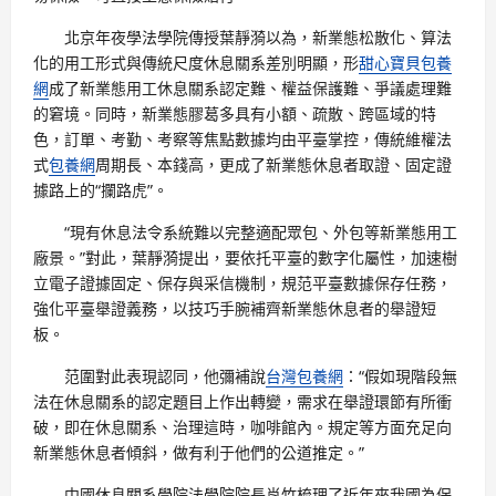
北京年夜學法學院傳授葉靜漪以為，新業態松散化、算法
化的用工形式與傳統尺度休息關系差別明顯，形
甜心寶貝包養
網
成了新業態用工休息關系認定難、權益保護難、爭議處理難
的窘境。同時，新業態膠葛多具有小額、疏散、跨區域的特
色，訂單、考勤、考察等焦點數據均由平臺掌控，傳統維權法
式
包養網
周期長、本錢高，更成了新業態休息者取證、固定證
據路上的“攔路虎”。
“現有休息法令系統難以完整適配眾包、外包等新業態用工
廠景。”對此，葉靜漪提出，要依托平臺的數字化屬性，加速樹
立電子證據固定、保存與采信機制，規范平臺數據保存任務，
強化平臺舉證義務，以技巧手腕補齊新業態休息者的舉證短
板。
范圍對此表現認同，他彌補說
台灣包養網
：“假如現階段無
法在休息關系的認定題目上作出轉變，需求在舉證環節有所衝
破，即在休息關系、治理這時，咖啡館內。規定等方面充足向
新業態休息者傾斜，做有利于他們的公道推定。”
中國休息關系學院法學院院長肖竹梳理了近年來我國為保