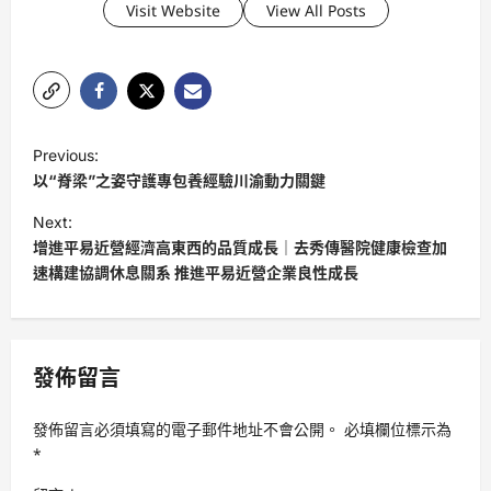
Visit Website
View All Posts
P
Previous:
o
以“脊梁”之姿守護專包養經驗川渝動力關鍵
s
Next:
t
增進平易近營經濟高東西的品質成長｜去秀傳醫院健康檢查加
速構建協調休息關系 推進平易近營企業良性成長
n
a
v
發佈留言
i
g
發佈留言必須填寫的電子郵件地址不會公開。
必填欄位標示為
a
*
t