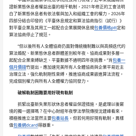
證新業態休息者權益出臺的相干軌制，2021年修正的工會法明
白了新業態休息者有依法餐與加入和組織工會的權力，2026年
四部分結合印發的《平臺休息規定和算法協商指引（試行）》
對平臺企業及其用工一起配合企業展開休息規
包養價格ptt
定和
算法協商停止了規范。
“但以後所有人全體協商仍面對傳統機制難以與高頻迭代的
算法婚配、新業態休息者群體差別較年夜、協商成果對多層一
起配合企業束縛缺乏、平臺數據不通明四年夜挑釁。”肖
包養一
個月價錢
竹提出，應加速完美所有人全體協商與企業平易近主
治理立法，強化軌制剛性束縛，推進協商成果嵌進算法流程，
完成個別權力與所有人全體權力協同發力。
破解軌制困難要用好現有軌制
抓緊出臺新失業形狀休息者權益保證措施，是處理以後窘
境的獨一選擇嗎？在中心財經年夜學法學院傳授沈建峰看來，
積極推進立法當然主要
包養站長
，但若何用好現有軌制，異樣
值
包養網dcard
得器重。