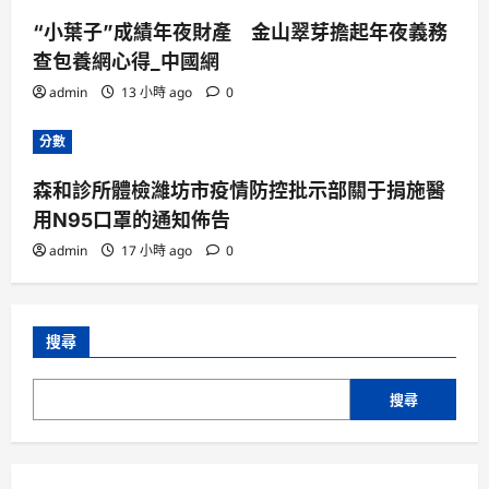
“小葉子”成績年夜財產 金山翠芽擔起年夜義務
查包養網心得_中國網
admin
13 小時 ago
0
分數
森和診所體檢濰坊市疫情防控批示部關于捐施醫
用N95口罩的通知佈告
admin
17 小時 ago
0
搜尋
搜尋