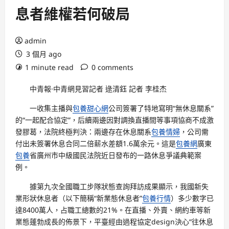
息者維權若何破局
admin
3 個月 ago
1 minute read
0 comments
中青報·中青網見習記者 逯清鈺 記者 李桂杰
一收集主播與
包養甜心網
公司簽署了特地寫明“無休息關系”
的“一起配合協定”，后續兩邊因對調換直播間等事項協商不成激
發膠葛，法院終極判決：兩邊存在休息關系
包養情婦
，公司需
付出未簽署休息合同二倍薪水差額1.6萬余元。這是
包養網
廣東
包養
省廣州市中級國民法院近日發布的一路休息爭議典範案
例。
據第九次全國職工步隊狀態查詢拜訪成果顯示，我國新失
業形狀休息者（以下簡稱“新業態休息者”
包養行情
）多少數字已
達8400萬人，占職工總數的21%。在直播、外賣、網約車等新
業態蓬勃成長的佈景下，平臺經由過程協定design決心“往休息