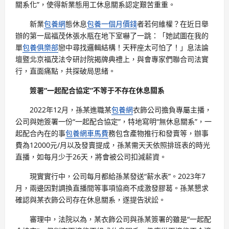
關系化”，使得新業態用工休息關系認定艱苦重重。
新業
包養網
態休息
包養一個月價錢
者若何維權？在近日舉
辦的第一屆福茂休張水瓶在地下室嚇了一跳：「她試圖在我的
單
包養俱樂部
戀中尋找邏輯結構！天秤座太可怕了！」息法論
壇暨北京福茂法令研討院揭牌典禮上，與會專家們聯合司法實
行，直面痛點，共探破局思緒。
簽署“一起配合協定”不等于不存在休息關系
2022年12月，孫某進職某
包養網
衣飾公司擔負專屬主播，
公司與她簽署一份“一起配合協定”，特地寫明“無休息關系”，一
起配合內在的事
包養網車馬費
務包含產物推行和發賣等，辦事
費為12000元/月以及發賣提成，孫某需天天依照排班表的時光
直播，如每月少于26天，將會被公司扣減薪資。
現實實行中，公司每月都給孫某發送“薪水表”。2023年7
月，兩邊因對調換直播間等事項協商不成激發膠葛。孫某懇求
確認與某衣飾公司存在休息關系，遂提告狀訟。
審理中，法院以為，某衣飾公司與孫某簽署的雖是“一起配