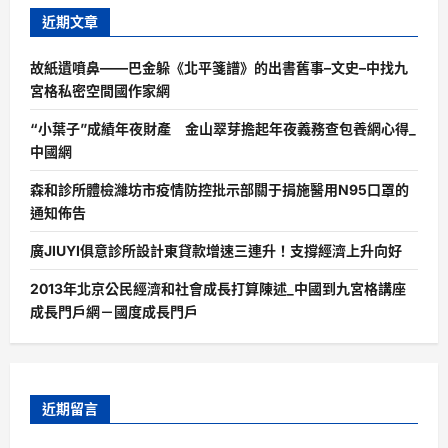
近期文章
故紙遺噴鼻——巴金躲《北平箋譜》的出書舊事–文史–中找九
宮格私密空間國作家網
“小葉子”成績年夜財產 金山翠芽擔起年夜義務查包養網心得_
中國網
森和診所體檢濰坊市疫情防控批示部關于捐施醫用N95口罩的
通知佈告
廣JIUYI俱意診所設計東貸款增速三連升！支撐經濟上升向好
2013年北京公民經濟和社會成長打算陳述_中國到九宮格講座
成長門戶網－國度成長門戶
近期留言