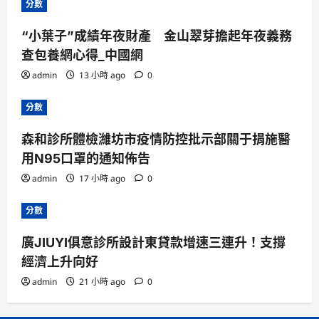
分數
“小葉子”成績年夜財產 金山翠芽擔起年夜義務
查包養網心得_中國網
admin
13 小時 ago
0
分數
森和診所體檢濰坊市疫情防控批示部關于捐施醫
用N95口罩的通知佈告
admin
17 小時 ago
0
分數
廣JIUYI俱意診所設計東貸款增速三連升！支撐
經濟上升向好
admin
21 小時 ago
0