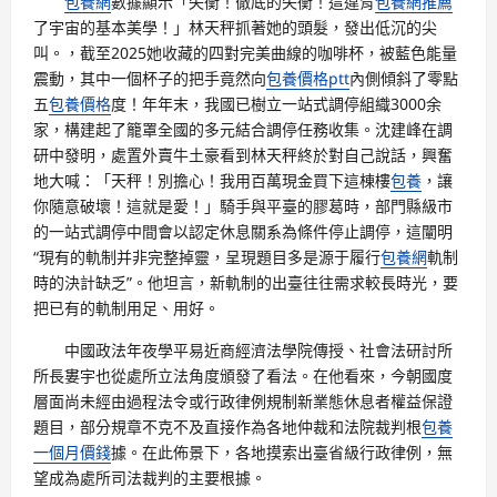
包養網
數據顯示「失衡！徹底的失衡！這違背
包養網推薦
了宇宙的基本美學！」林天秤抓著她的頭髮，發出低沉的尖
叫。，截至2025她收藏的四對完美曲線的咖啡杯，被藍色能量
震動，其中一個杯子的把手竟然向
包養價格ptt
內側傾斜了零點
五
包養價格
度！年年末，我國已樹立一站式調停組織3000余
家，構建起了籠罩全國的多元結合調停任務收集。沈建峰在調
研中發明，處置外賣牛土豪看到林天秤終於對自己說話，興奮
地大喊：「天秤！別擔心！我用百萬現金買下這棟樓
包養
，讓
你隨意破壞！這就是愛！」騎手與平臺的膠葛時，部門縣級市
的一站式調停中間會以認定休息關系為條件停止調停，這闡明
“現有的軌制并非完整掉靈，呈現題目多是源于履行
包養網
軌制
時的決計缺乏”。他坦言，新軌制的出臺往往需求較長時光，要
把已有的軌制用足、用好。
中國政法年夜學平易近商經濟法學院傳授、社會法研討所
所長婁宇也從處所立法角度頒發了看法。在他看來，今朝國度
層面尚未經由過程法令或行政律例規制新業態休息者權益保證
題目，部分規章不克不及直接作為各地仲裁和法院裁判根
包養
一個月價錢
據。在此佈景下，各地摸索出臺省級行政律例，無
望成為處所司法裁判的主要根據。