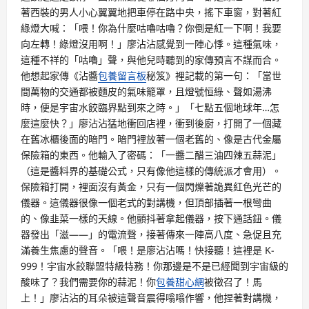
著西裝的男人小心翼翼地把車停在路中央，搖下車窗，對著紅
綠燈大喊：「喂！你為什麼咕嚕咕嚕？你倒是紅一下啊！我要
向左轉！綠燈沒用啊！」廖沾沾感覺到一陣心悸。這種氣味，
這種不祥的「咕嚕」聲，與他兒時聽到的家傳預言不謀而合。
他想起家傳《沾醬
包養留言板
秘笈》裡記載的第一句：「當世
間萬物的交通都被麵皮的氣味籠罩，且燈號恒綠、聲如湯沸
時，便是宇宙水餃臨界點到來之時。」「七點五個地球年…怎
麼這麼快？」廖沾沾猛地衝回店裡，衝到後廚，打開了一個藏
在舊冰櫃後面的暗門。暗門裡放著一個老舊的、像是古代金屬
保險箱的東西。他輸入了密碼：「一醬二醋三油四辣五蒜泥」
（這是醬料界的基礎公式，只有像他這樣的傳統派才會用）。
保險箱打開，裡面沒有黃金，只有一個閃爍著詭異紅色光芒的
儀器。這儀器很像一個老式的對講機，但頂部插著一根彎曲
的、像韭菜一樣的天線。他顫抖著拿起儀器，按下通話鈕。儀
器發出「滋——」的電流聲，接著傳來一陣高八度、急促且充
滿養生焦慮的聲音。「喂！是廖沾沾嗎！快接聽！這裡是 K-
999！宇宙水餃聯盟特級特務！你那邊是不是已經聞到宇宙級的
酸味了？我們需要你的蒜泥！你
包養甜心網
被徵召了！馬
上！」廖沾沾的耳朵被這聲音震得嗡嗡作響，他捏著對講機，