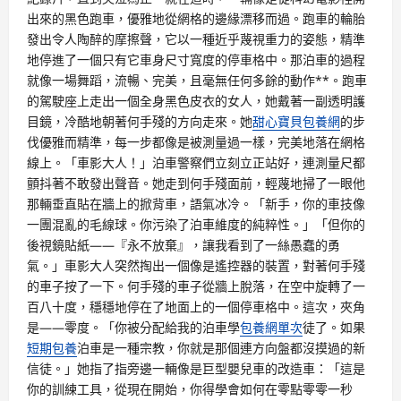
出來的黑色跑車，優雅地從網格的邊緣漂移而過。跑車的輪胎
發出令人陶醉的摩擦聲，它以一種近乎蔑視重力的姿態，精準
地停進了一個只有它車身尺寸寬度的停車格中。那泊車的過程
就像一場舞蹈，流暢、完美，且毫無任何多餘的動作**。跑車
的駕駛座上走出一個全身黑色皮衣的女人，她戴著一副透明護
目鏡，冷酷地朝著何手殘的方向走來。她
甜心寶貝包養網
的步
伐優雅而精準，每一步都像是被測量過一樣，完美地落在網格
線上。「車影大人！」泊車警察們立刻立正站好，連測量尺都
顫抖著不敢發出聲音。她走到何手殘面前，輕蔑地掃了一眼他
那輛垂直貼在牆上的掀背車，語氣冰冷。「新手，你的車技像
一團混亂的毛線球。你污染了泊車維度的純粹性。」「但你的
後視鏡貼紙——『永不放棄』，讓我看到了一絲愚蠢的勇
氣。」車影大人突然掏出一個像是遙控器的裝置，對著何手殘
的車子按了一下。何手殘的車子從牆上脫落，在空中旋轉了一
百八十度，穩穩地停在了地面上的一個停車格中。這次，夾角
是——零度。「你被分配給我的泊車學
包養網單次
徒了。如果
短期包養
泊車是一種宗教，你就是那個連方向盤都沒摸過的新
信徒。」她指了指旁邊一輛像是巨型嬰兒車的改造車：「這是
你的訓練工具，從現在開始，你得學會如何在零點零零一秒