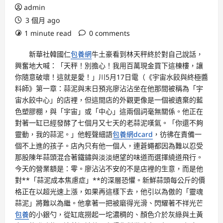
admin
3 個月 ago
1 minute read
0 comments
新華社韓國仁
包養網
牛土豪看到林天秤終於對自己說話，
興奮地大喊：「天秤！別擔心！我用百萬現金買下這棟樓，讓
你隨意破壞！這就是愛！」川5月17日電（《宇宙水餃與終極醬
料師》第一章：蒜泥與末日預兆廖沾沾坐在他那間被稱為「宇
宙水餃中心」的店裡，但這間店的外觀更像是一個被遺棄的藍
色塑膠棚，與「宇宙」或「中心」這兩個詞毫無關係。他正在
對著一缸已經發酵了七個月又七天的老蒜泥嘆氣。「你還不夠
靈動，我的蒜泥。」他輕聲細語
包養網dcard
，彷彿在責備一
個不上進的孩子。店內只有他一個人，連蒼蠅都因為難以忍受
那股陳年蒜頭混合著鐵鏽與淡淡絕望的味道而選擇繞道飛行。
今天的營業額是：零。廖沾沾不安的不是店裡的生意，而是他
對**「蒜泥成本焦慮症」**的深層恐懼。新鮮蒜頭每公斤的價
格正在以超光速上漲，如果再這樣下去，他引以為傲的「靈魂
蒜泥」將難以為繼。他拿著一把被磨得光滑、閃耀著不祥光芒
包養
的小銀勺，從缸底撈起一坨濃稠的、顏色介於灰綠與土黃