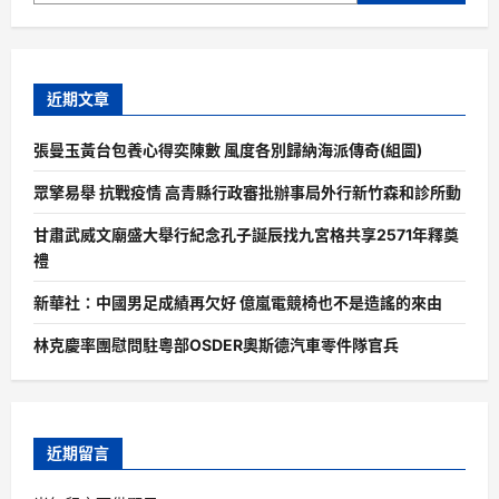
近期文章
張曼玉黃台包養心得奕陳數 風度各別歸納海派傳奇(組圖)
眾擎易舉 抗戰疫情 高青縣行政審批辦事局外行新竹森和診所動
甘肅武威文廟盛大舉行紀念孔子誕辰找九宮格共享2571年釋奠
禮
新華社：中國男足成績再欠好 億嵐電競椅也不是造謠的來由
林克慶率團慰問駐粵部OSDER奧斯德汽車零件隊官兵
近期留言