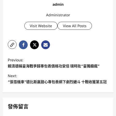
admin
Administrator
Visit Website
View All Posts
P
Previous:
o
賴清德稱臺海戰爭歸專包養價格功安倍 環時批“臺獨癲瘋”
s
Next:
t
“張雪機車”德比斯贏甜心專包養網下劇烈纏斗 十戰收獲第五冠
n
a
v
發佈留言
i