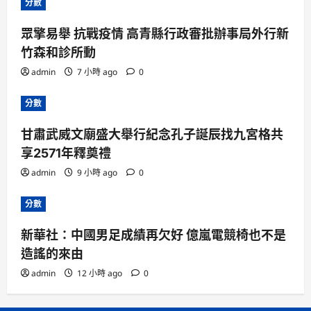
分數
眾擎易舉 抗戰疫情 高青縣行政審批辦事局外行新
竹森和診所動
admin
7 小時 ago
0
分數
甘肅武威文廟盛大舉行紀念孔子誕辰找九宮格共
享2571年釋奠禮
admin
9 小時 ago
0
分數
新華社：中國男足成績再欠好 億嵐電競椅也不是
造謠的來由
admin
12 小時 ago
0