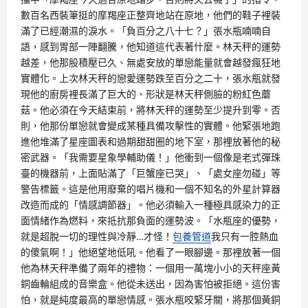
數百名西裝筆挺的摩羯座正整齊地站在原地，他們的鞋子裡裝
滿了已經潮濕的淚水。「負百分之八十七？」張水瓶喃喃自
語，感到胃部一陣翻騰，他知道這代表著什麼。林天秤的運勢
越差，他那股積壓已久、無處安放的單戀能量就會越發瘋狂地
實體化。上次林天秤的戀愛運勢跌至百分之二十，張水瓶就發
現他的廚房裡長滿了巨大的、形狀是林天秤側臉的粉紅色蘑
菇。他必須在今天結束前，將林天秤的運勢至少提升到零。否
則，他那份單戀就會變成某種具備攻擊性的實體。他緊張地跑
進他堆滿了星座圖表和過期甜甜圈的地下室，那裡放著他的秘
密武器。「我需要星象學輔助儀！」他衝到一個像是老式彈珠
臺的機器前，上面貼滿了「巨蟹座已哭」、「處女座勿碰」等
警告標籤。這是他用廢棄的唱片機和一個不知名的外星計算器
改造而成的「情感調節器」。他必須輸入一種極具感染力的正
面情緒作為燃料，來抵抗那負面的運勢波。「水瓶座的優勢，
就是超脫一切的理性與冷靜…才怪！
包養管道
我只有一腔熱血
的傻氣啊！」他絕望地低吼。他看了一眼腳邊。那裡放著一個
他為林天秤準備了兩年的禮物：一個用一萬塊小小的天秤座黃
銅齒輪組成的音樂盒。他從未送出，因為害怕被拒絕。這份害
怕，就是純度最高的單戀情感。張水瓶咬緊牙關，將那個黃銅