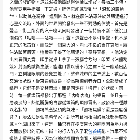
之間的發酵物。這蒜泥被他照顧得像稀世珍寶，每隔三小時，
他就要用手指彈一下缸邊，確保它能感受到**「溫和的震動」
**，以助其在精神上達到圓滿。就在廖沾沾專注於與蒜泥進行
心靈交流時，外面的世界開始發出一些不對勁的信號。首先是
聲音。街上所有的汽車喇叭同時發出了一個持續不斷、低沉且
潮濕的「咕嚕——咕嚕——」聲。這聲音不是引擎聲，也不是
正常的鳴笛聲，而像是一個巨大的、消化不良的胃在哀嚎。廖
沾沾皺著眉頭，這嚴重干擾了他蒜泥的「寧靜冥想」。他決定
出去看個究竟，順手從桌上拿了一張髒兮兮的，印著《沾醬秘
笈》封面的皺衛生紙，塞進口袋以備不時之需。他一腳踏出店
門，立刻被眼前的景象震驚了。整條城市的主幹道上，數百個
交通信號燈，從東邊到西邊，從高架橋到巷弄口，全部變成了
綠燈。它們不是交替閃爍，而是固定在「通行」的狀態，同
時，每一個燈箱都發出了那種「咕嚕咕嚕」的聲音，並且有一
層淡淡的、熱氣騰騰的白霧從燈箱的頂部冒出，散發出一種難
以名狀的——麵粉蒸煮過頭的氣味。「麵粉焦慮？還是過度發
酵？」廖沾沾是個醬料學家，對所有食物相關的氣味都極度敏
感。他聞出來了，這是一種只有在極度巨大的麵團因為壓力過
大而散發出的氣味。街上的行人陷入了混
包養網
亂。汽車不知
道該走還是該停，因為無論從哪個方向看，都是綠燈。一個穿