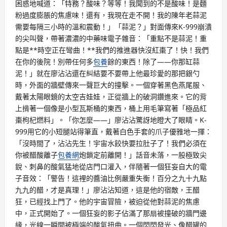
困惑地喊道：「特務？酸味？等等！我聞到的不是酸味！是麵
粉過度膨脹的焦慮味！還有，我現在走不開！我的陳年老蒜泥
需要每隔三小時的溫和震動！」「蒜泥？」對面傳來K-999崩潰
的尖叫聲，帶著濃濃的中藥味電子雜音：「重點不是蒜泥！重
點是**時空正在彎曲！**我們的推進器快沒紅棗了！快！我們
在你的後院！別帶任何多
包養
餘的東西！除了——你那缸蒜
泥！」就在廖沾沾還在糾結要不要帶上他最珍愛的那把銀勺
時，外面的牆壁傳來一聲巨大的撞擊。一個穿著黑色燕尾服、
戴著太陽眼鏡的太空吉娃娃，正從牆上的破洞鑽進來。它的背
上揹著一個像是小型瓦斯桶的東西，桶上用毛筆寫著「極品紅
棗枸杞燃料」。「你怎麼——」廖沾沾驚訝地瞪大了眼睛。K-
999用它的小短腿站得筆直，戴著白色手套的爪子優雅地一揮：
「沒時間了，沾沾先生！宇宙水餃快要拉肚子了！我們必須在
你被醋酸離子
包養網
炮鎖定前離開！」話音未落，一股極致尖
銳、刺鼻的酸氣猛地從店門口灌入，伴隨著一個狂妄自大的電
子音效：「警告！這裡的醬油比例嚴重失衡！百分之九十九點
九九的醋，才是真理！」廖沾沾知道，這是他的宿敵，王醋
狂，已經找上門了。他的宇宙冒險，被迫從他對蒜泥的焦慮
中，正式開始了。一個狂妄的影子佔滿了那扇被撞破的牆門邊
緣，光線一瞬間被極端的酸氣扭曲。一個閃閃發光、像醋罐的