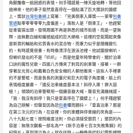
角獸雕像一臉困惑的表情。何手殘感覺一陣天旋地轉，等他回
過神來，他的車子竟然垂直停在一個貼滿了巨大獎狀的牆壁
上。獎狀
台灣包養網
上寫著：「完美倒車入庫獎——第零
包養
管道
點零零零零零九度偏差。」落款人是「倒車王」。他趕緊
從車窗探出頭，發現周圍不再是熟悉的城市街道，而是一望無
際、由無數白線和編號組成的巨大網格。這裡的空氣聞起來像
是新買的輪胎和劣質香水的混合物，而重力似乎是隨機變化
的，有時感覺很重，有時像漂浮在游泳池裡。他試圖按喇叭，
但喇叭發出的不是「叭叭」，而是他童年時學會的、關於泊車
口訣的魔性兒歌。四面八方傳來了刺耳的剎車聲，接著，一群
穿著反光背心和戴著白色安全帽的人朝他衝來。這些人手裡拿
的不是警棍，而是長長的測量尺和巨大的電子角度儀，臉上的
表情極度嚴肅。「違反泊車維度基本法！斜停入庫！罪大惡
極！」領頭的泊車警察用一個擴音器大喊，聲音充滿機械感。
「我、我沒有斜停！我只是垂直停在了牆壁上！」何手殘趕緊
為自己辯解，但聲音因為恐
包養
懼而顫抖。「垂直泊車？那是
在第三次元的行為，在這裡，你的車體與停車線的夾角是——
八十九點七度！按照維度法則，你必須接受懲罰！」懲罰的內
容是：無限次觀看一部名為**《新手泊車七百次失敗集錦》的
紀錄片，直到哭泣為止。就在這時，一輛像是從科幻電影裡開