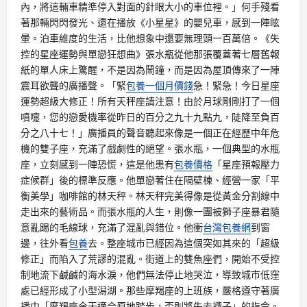
內，將這輛車精準停入對面的針眼大小的車位裡。」何手殘看
著那輛閃閃發光、還在播放《小星星》的嬰兒車，感到一陣眩
暈。泊車維度的生活，比他想象中還要無理頭一百萬倍。《失
控的星座運勢與單戀狂想曲》張水瓶從他那張覆蓋著七層舊報
紙的單人床上驚醒，不是因為鬧鐘，而是因為屋頂傳來了一陣
震耳欲聾的廣播聲。「緊
包養一個月價錢
急！緊急！今日星座
運勢超級大修正！所有天秤座請注意！由於月球剛剛打了一個
噴嚏，您的戀愛機率從昨日的百分之九十九點九，陡降至負百
分之八十七！」廣播員的聲音聽起來像是一個正在經歷中年危
機的雙子座，充滿了戲劇性的絕望。張水瓶，一個典型的水瓶
座，立刻感到一陣恐慌，這是他患有
包養價格
「星座預報壓力
症候群」後的標準反應。他單戀著住在隔壁棟、經營一家「平
衡美學」咖啡館的林天秤。林天秤完美得像是從黃金分割線中
走出來的藝術品。而張水瓶的人生，則像一團被獅子座暴君隨
意亂踢的毛線球，充滿了混亂與錯位。他衝
台灣包養網
到窗
邊，往外看
包養
去。整座城市已經因為這個突如其來的「超級
修正」而陷入了荒謬的混亂。街道上的雙魚座們，開始不受控
制地流下鹹鹹的海水淚，他們無法停止地哭泣，導致城市低窪
處已經形成了小型潟湖。那些摩羯座的上班族，嚴格遵守著廣
播中「摩羯座今天適合原地踏步，否則將失去襪子」的指令。