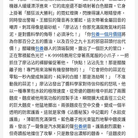
機器人緩緩漂浮進來，它的底座還不斷噴射著白色醋霧。它身
上掛著「醋狂派大勝利」的霓虹燈牌，閃爍得讓人眼睛發疼，
同時發出警報。王醋狂的聲音再次響起，這次帶著金屬回音的
嘲弄，刺耳得像是磨砂紙。「廖沾沾！你那充滿腐敗氣味的蒜
泥，是對醬料學的侮辱！必須淨化！」「你
包養一個月價錢
將
為你那百分之五的醬油，以及百分之九十五的邪惡蒜頭付出代
價！」醋罐機
包養
器人的頂端裂開，露出了一個巨大的管口，
正在聚積藍色光芒。K-999特務用它穿著燕尾服的小爪子，一把
抓住了廖沾沾的褲腳催促著他。「快點！沾沾先生！那是醋酸
離子炮！專門用來溶解有機發酵物的！」「它會把你的蒜泥在
零點一秒內變成無菌的、純淨的白醋！那是浩劫啊！」「不准
動我的蒜泥！」廖沾沾發出了醬料學家對待信仰般的怒吼。他
以一種專業包水餃的極限速度，從旁邊的麵粉堆中抓起了兩團
麵皮。麵皮被他用氣功般的捏製手法，瞬間擴大成直徑三公尺
的巨大麵皮。他猛地擲出，兩張麵皮在空中交疊，變成一個半
透明的防禦護盾。這就是家傳《沾醬秘笈》中記載的「水餃皮
護盾」，薄韌而充滿彈性。藍色離子炮光束猛烈地擊中麵皮護
盾，發出了一聲像是汽水開蓋的聲
包養網
音。護盾劇烈震動，
但奇蹟般地擋住了攻擊，只是散發出濃郁的麵香。「這麵皮的