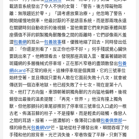
載語音系統發出了令人不快的女聲：「警告，後方障礙物距
離：無限趨近於零。」「請考慮放棄治療。」他忽略了警告，
開始緩慢地倒車。他最討厭的不是語音系統，而是那兩塊永遠
在關鍵時刻自動收折的後視鏡。當他需要它們來判斷車體與那
座價值不菲的銅製獨角獸雕像之間的距離時，它們卻像兩片羞
澀
包養網
的耳朵一
包養故事
樣，優雅地縮了回去。同時發出低
語：「你還是別看了，反正你也停不好。」何手殘感覺心臟快
要跳出來了。他轉頭看去，發現那座高聳入雲、覆蓋著鏽跡斑
斑鐵網的多層機械式停車塔，正在那片窄巷的盡頭散發出
包養
網dcard
不正常的綠光。這棟停車塔是個異類，它的三號車位
始終空著，並且傳說只要有人敢在它面前失敗十八次，就會被
傳送到一個泊車地獄。他已經失敗了十七次。現在是第十八
次。他打了方向盤，車頭朝著銅獨角獸的方向猛地偏轉。後視
鏡發出最後的溫柔提醒：「再見，世界。」他沒有撞上獨角
獸，但他那顫抖的車尾卻擦到了停車塔三號車位入口處的一根
古老、佈滿苔蘚的柱子。不是撞擊，而是輕柔的碰觸，像戀人
之間的耳語。接著，一道濃郁的、像薄荷口香糖
包養俱樂部
一
樣的綠色光
包養網VIP
芒。猛地從柱子爆發出來，瞬間吞噬了何
手殘和他的掀背車。光芒消失後，窄巷恢復了平靜，只剩下獨