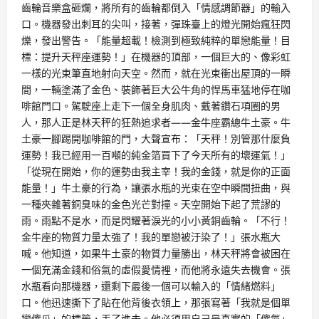
齒輪音樂盒砸爛，將所有的齒輪都倒入「情感調節器」的輸入
口。機器發出刺耳的尖叫，接著，彈珠臺上的燈光開始瘋狂閃
爍，發出警告。「能量超載！檢測到極致純粹的單戀能量！目
標：提升天秤座運勢！」在機器的頂部，一個巨大的、像彩虹
一樣的光束筆直地射向天空。然而，就在光束衝出屋頂的一瞬
間，一輛塗滿了金色、裝飾著巨大公牛角的悍馬車猛地停在咖
啡館門口。駕駛座上走下一個全身肌肉、戴著鑽石項圈的男
人，那人正是林天秤的狂熱追求者——金牛座霸總牛土豪。牛
土豪一腳踢開咖啡館的門，大聲宣布：「天秤！別管那什麼負
運勢！我已經用一百噸的純金箔買下了今天所有的壞運氣！」
「從現在開始，你的運勢由我主宰！我的金錢，就是你的正面
能量！」牛土豪的行為，讓張水瓶的光束在空中瞬間扭曲，與
一種夾雜著銅臭味的金色光芒對撞。天空開始下起了荒謬的
雨。雨點不是水，而是閃耀著淚光的小小黃銅齒輪。「不行！
金牛座的物質力量太強了！我的單戀被汙染了！」張水瓶大
喊。他知道，如果牛土豪的物質力量勝出，林天秤將會被困在
一個充滿金錢和俗氣的虛假愛情裡，而他將永遠失去機會。張
水瓶看向那機器，還剩下最後一個可以輸入的「情緒燃料」
口。他迅速撕下了貼在他背後衣領上，那張寫著「我就是個單
戀傻瓜」的標籤，丟了進去。他必須用自己最真實的「傻氣」