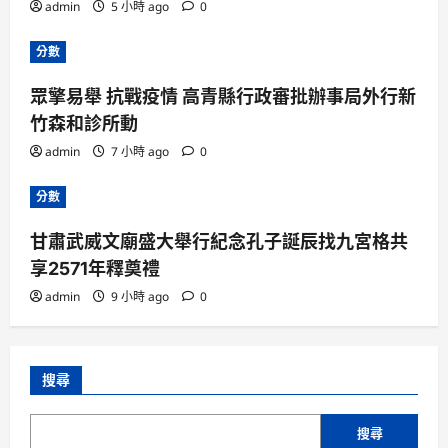
admin
5 小時 ago
0
分數
眾擎易舉 抗戰疫情 高青縣行政審批辦事局外行新
竹森和診所動
admin
7 小時 ago
0
分數
甘肅武威文廟盛大舉行紀念孔子誕辰找九宮格共
享2571年釋奠禮
admin
9 小時 ago
0
搜尋
搜尋