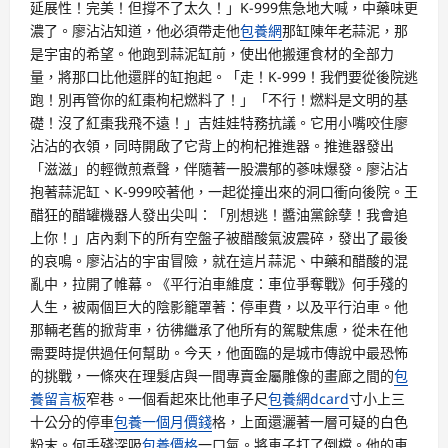
延展性！完美！但撐不了太久！」K-999焦急地大喊，中藥味更
濃了。廖沾沾知道，他必須帶走他
包養網
那缸陳年老蒜泥，那
是宇宙的希望。他跑到蒜泥缸前，使出他搬運食材的全部力
量，將那口比他還胖的缸抱起。「走！K-999！我們要從後院逃
跑！別再管你的紅棗枸杞燃料了！」「不行！燃料是文明的基
礎！沒了紅棗我飛不遠！」吉娃娃特務抗議。它用小嘴咬住廖
沾沾的衣領，同時開啟了它背上的枸杞推進器。推進器發出
「滋滋」的輕微煎煮聲，伴隨著一股濃郁的蔘味爆發。廖沾沾
抱著蒜泥缸、K-999咬著他，一起從撞出來的洞口衝向後院。王
醋狂的醋罐機器人發出尖叫：「別想逃！醬油黨餘孽！我會追
上你！」店內剩下的所有空盤子被醋酸氣波震碎，發出了最後
的哀鳴。廖沾沾的宇宙冒險，就在這片蒜泥、中藥和醋酸的混
亂中，拉開了帷幕。《平行泊車維度：車位爭奪戰》何手殘的
人生，被兩個巨大的陰影籠罩著：停車費，以及平行泊車。他
那輛老舊的掀背車，彷彿繼承了他所有的駕駛焦慮，從未在他
需要時提供過任何幫助。今天，他面臨的是城市傳說中最恐怖
的挑戰，一條夾在理髮店與一間專賣金屬雕像的畫廊之間的
包
養留言板
窄巷。一個看起來比他車子尺
包養網dcard
寸小上三
十公分的停車
包養一個月價錢
格，上面還灑著一層可疑的白色
粉末。何手殘深吸
包養價格
一口氣。將車子打了倒檔。他的車