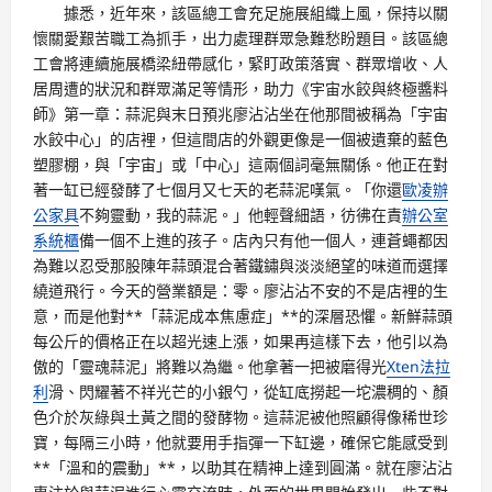
據悉，近年來，該區總工會充足施展組織上風，保持以關
懷關愛艱苦職工為抓手，出力處理群眾急難愁盼題目。該區總
工會將連續施展橋梁紐帶感化，緊盯政策落實、群眾增收、人
居周遭的狀況和群眾滿足等情形，助力《宇宙水餃與終極醬料
師》第一章：蒜泥與末日預兆廖沾沾坐在他那間被稱為「宇宙
水餃中心」的店裡，但這間店的外觀更像是一個被遺棄的藍色
塑膠棚，與「宇宙」或「中心」這兩個詞毫無關係。他正在對
著一缸已經發酵了七個月又七天的老蒜泥嘆氣。「你還
歐凌辦
公家具
不夠靈動，我的蒜泥。」他輕聲細語，彷彿在責
辦公室
系統櫃
備一個不上進的孩子。店內只有他一個人，連蒼蠅都因
為難以忍受那股陳年蒜頭混合著鐵鏽與淡淡絕望的味道而選擇
繞道飛行。今天的營業額是：零。廖沾沾不安的不是店裡的生
意，而是他對**「蒜泥成本焦慮症」**的深層恐懼。新鮮蒜頭
每公斤的價格正在以超光速上漲，如果再這樣下去，他引以為
傲的「靈魂蒜泥」將難以為繼。他拿著一把被磨得光
Xten法拉
利
滑、閃耀著不祥光芒的小銀勺，從缸底撈起一坨濃稠的、顏
色介於灰綠與土黃之間的發酵物。這蒜泥被他照顧得像稀世珍
寶，每隔三小時，他就要用手指彈一下缸邊，確保它能感受到
**「溫和的震動」**，以助其在精神上達到圓滿。就在廖沾沾