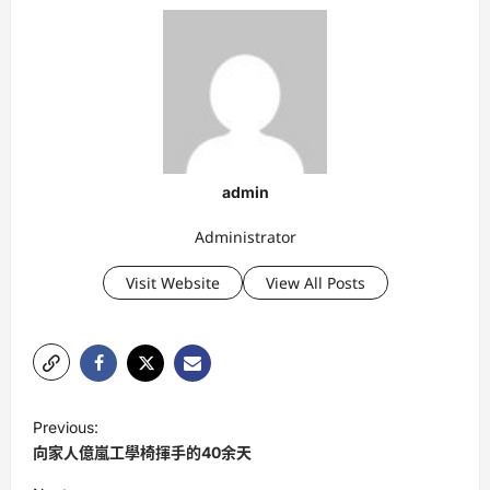
admin
Administrator
Visit Website
View All Posts
P
Previous:
o
向家人億嵐工學椅揮手的40余天
s