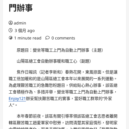
門辦事
admin
3 個月 ago
1 minute read
0 comments
原題目：變坐等職工上門為自動上門辦事（主題）
山陽區總工會自動辦事暖和職工心（副題）
焦作日報訊（記者李新和）春熱花開，東風掠面。但是讓
職工倍加暖和的是山陽區總工會本年以來展開的一系列運動。
為處理艱苦職工的急難愁盼題目，供給貼心熱心辦事，該區總
工會積極作為、多措并舉，變坐等職工上門為自動上門辦事，
Enjoy121
辦妥幫扶艱苦職工的實事，當好職工群眾的“外家
人”。
本年春節前夜，該區有關引導率領該區總工會志愿者離開
轄區艱苦職工趙愛軍家中慰勞，訪問清楚其家庭情形，發明家