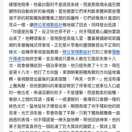
緩慢地倒車。他最討厭的不是語音系統，而是那兩塊永遠在關
鍵時刻自動收折的後視鏡。當他需要它們來判斷車體與那座價
值不菲的銅製獨角獸雕像之間的距離時，它們卻像兩片羞澀的
耳朵一樣，優
辦公室規劃設計
雅地縮了回去。同時發出低語：
「你還是別看了，反正你也停不好。」何手殘感覺心臟快要跳
出來了。他轉頭看去，發現那座高聳入雲、覆蓋著鏽跡斑斑鐵
網的多層機械式停車塔，正在那片窄巷的盡頭散發出不正常的
綠光。這棟停車塔是個異類，
辦公室規劃設計
它的三號車
電動
升降桌
位始終空著，並且傳說只要有人敢在它面前失敗十八
次，就會被傳送到一個泊車地獄。他已經失敗了十七次。現在
是第十八次。他打了方向盤，車頭朝著銅獨角獸的方向猛地偏
轉。後視鏡發出最後的溫柔提醒：「再見，世界。」他沒有撞
上獨角獸，但他那顫抖的車尾卻擦到了停車塔三號車位入口處
的一根古老、佈滿苔蘚的柱子。不是撞擊，而是輕柔的碰觸，
像戀人之間的耳語。接著，一道濃郁的、像薄荷口香糖一樣的
綠色光芒。猛地從柱子爆發出來，瞬間吞噬了何手殘和他的掀
背車。光芒消失後，窄巷恢復了平靜，只剩下獨角獸雕像一臉
困惑的表情。何手殘感覺一陣天旋地轉，等他回過神來，他的
車子竟然垂直停在一個貼滿了巨大獎狀的牆壁上。獎狀上寫