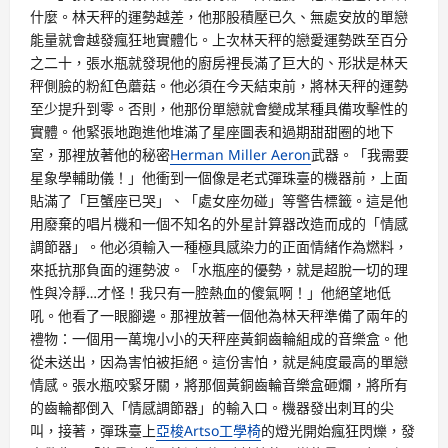
什麼。林天秤的運勢越差，他那股積壓已久、無處安放的單戀
能量就會越發瘋狂地實體化。上次林天秤的戀愛運勢跌至百分
之二十，張水瓶就發現他的廚房裡長滿了巨大的、形狀是林天
秤側臉的粉紅色蘑菇。他必須在今天結束前，將林天秤的運勢
至少提升到零。否則，他那份單戀就會變成某種具備攻擊性的
實體。他緊張地跑進他堆滿了星座圖表和過期甜甜圈的地下
室，那裡放著他的秘密
Herman Miller Aeron
武器。「我需要
星象學輔助儀！」他衝到一個像是老式彈珠臺的機器前，上面
貼滿了「巨蟹座已哭」、「處女座勿碰」等警告標籤。這是他
用廢棄的唱片機和一個不知名的外星計算器改造而成的「情感
調節器」。他必須輸入一種極具感染力的正面情緒作為燃料，
來抵抗那負面的運勢波。「水瓶座的優勢，就是超脫一切的理
性與冷靜…才怪！我只有一腔熱血的傻氣啊！」他絕望地低
吼。他看了一眼腳邊。那裡放著一個他為林天秤準備了兩年的
禮物：一個用一萬塊小小的天秤座黃銅齒輪組成的音樂盒。他
從未送出，因為害怕被拒絕。這份害怕，就是純度最高的單戀
情感。張水瓶咬緊牙關，將那個黃銅齒輪音樂盒砸爛，將所有
的齒輪都倒入「情感調節器」的輸入口。機器發出刺耳的尖
叫，接著，彈珠臺上
亞梭Artso工學椅
的燈光開始瘋狂閃爍，發