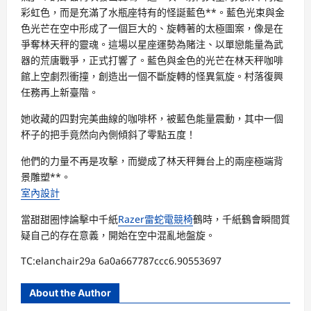
彩虹色，而是充滿了水瓶座特有的怪誕藍色**。藍色光束與金
色光芒在空中形成了一個巨大的、旋轉著的太極圖案，像是在
爭奪林天秤的靈魂。這場以星座運勢為賭注、以單戀能量為武
器的荒唐戰爭，正式打響了。藍色與金色的光芒在林天秤咖啡
館上空劇烈衝撞，創造出一個不斷旋轉的怪異氣旋。村落復興
任務再上新臺階。
她收藏的四對完美曲線的咖啡杯，被藍色能量震動，其中一個
杯子的把手竟然向內側傾斜了零點五度！
他們的力量不再是攻擊，而變成了林天秤舞台上的兩座極端背
景雕塑**。
室內設計
當甜甜圈悖論擊中千紙
Razer雷蛇電競椅
鶴時，千紙鶴會瞬間質
疑自己的存在意義，開始在空中混亂地盤旋。
TC:elanchair29a 6a0a667787ccc6.90553697
About the Author