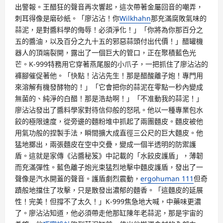
出警報。王醋狂的聲音再次響起，這次帶著金屬回音的嘲弄，
刺耳得像是磨砂紙。「廖沾沾！你
Wilkhahn
那充滿腐敗氣味的
蒜泥，是對醬料學的侮辱！必須淨化！」「你將為你那百分之
五的醬油，以及百分之九十五的邪惡蒜頭付出代價！」醋罐機
器人的頂端裂開，露出了一個巨大的管口，正在聚積藍色光
芒。K-999特務用它穿著燕尾服的小爪子，一把抓住了廖沾沾的
褲腳催促著他。「快點！沾沾先生！那是醋酸離子炮！專門用
來溶解有機發酵物的！」「它會把你的蒜泥在零點一秒內變成
無菌的、純淨的白醋！那是浩劫啊！」「不准動我的蒜泥！」
廖沾沾發出了醬料學家對待信仰般的怒吼。他以一種專業包水
餃的極限速度，從旁邊的麵粉堆中抓起了兩團麵皮。麵皮被他
用氣功般的捏製手法，瞬間擴大成直徑三公尺的巨大麵皮。他
猛地擲出，兩張麵皮在空中交疊，變成一個半透明的防禦護
盾。這就是家傳《沾醬秘笈》中記載的「水餃皮護盾」，薄韌
而充滿彈性。藍色離子炮光束猛烈地擊中麵皮護盾，發出了一
聲像是汽水開蓋的聲音。護盾劇烈震動，
ergohuman 111
但奇
蹟般地擋住了攻擊，只是散發出濃郁的麵香。「這麵皮的延展
性！完美！但撐不了太久！」K-999焦急地大喊，中藥味更濃
了。廖沾沾知道，他必須帶走他那缸陳年老蒜泥，那是宇宙的