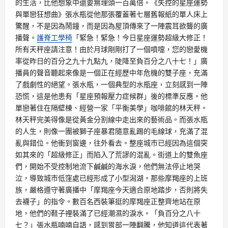
的生活，比他想象中還要無理頭一百萬倍。《失控的星座運勢
與單戀狂想曲》張水瓶從他那張覆蓋著七層舊報紙的單人床上
驚醒，不是因為鬧鐘，而是因為屋頂傳來了一陣震耳欲聾的廣
播聲。
護脊工學椅
「緊急！緊急！今日星座運勢超級大修正！
所有天秤座請注意！由於月球剛剛打了一個噴嚏，您的戀愛機
率從昨日的百分之九十九點九，陡降至負百分之八十七！」廣
播員的聲音聽起來像是一個正在經歷中年危機的雙子座，充滿
了戲劇性的絕望。張水瓶，一個典型的水瓶座，立刻感到一陣
恐慌，這是他患有「星座預報壓力症候群」後的標準反應。他
單戀著住在隔壁棟、經營一家「平衡美學」咖啡館的林天秤。
林天秤完美得像是從黃金分割線中走出來的藝術品。而張水瓶
的人生，則像一團被獅子座暴君隨意亂踢的毛線球，充滿了混
亂與錯位。他衝到窗邊，往外看去。整座城市已經因為這個突
如其來的「超級修正」而陷入了荒謬的混亂。街道上的雙魚座
們，開始不受控制地流下鹹鹹的海水淚，他們無法停止地哭
泣，導致城市低窪處已經形成了小型潟湖。那些摩羯座的上班
族，嚴格遵守著廣播中「摩羯座今天適合原地踏步，否則將失
去襪子」的指令。數百名西裝筆挺的摩羯座正整齊地站在原
地，他們的鞋子裡裝滿了已經潮濕的淚水。「負百分之八十
七？」張水瓶喃喃自語，感到胃部一陣翻騰，他知道這代表著