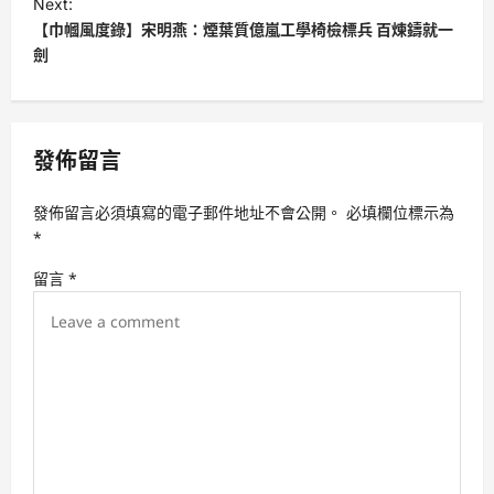
Next:
t
【巾幗風度錄】宋明燕：煙葉質億嵐工學椅檢標兵 百煉鑄就一
劍
n
a
v
發佈留言
i
g
發佈留言必須填寫的電子郵件地址不會公開。
必填欄位標示為
a
*
t
留言
*
i
o
n