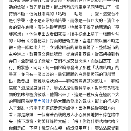
專注於與蒜泥進行心靈交流時，外面的世界開始發出一些不對
勁的信號。首先是聲音。街上所有的汽車喇叭同時發出了一個
持續不斷、低沉且潮濕的「咕嚕——咕嚕——」聲。這聲音不
是引擎聲，也不是正常的鳴笛聲，而像是一個巨大的、消化不
良的胃在哀嚎。廖沾沾皺著眉頭，這嚴重干擾了他蒜泥的「寧
靜冥想」。他決定出去看個究竟，順手從桌上拿了一張髒兮兮
的，印著《沾醬秘笈》封面的皺衛生紙，塞進口袋以備不時之
需。他一腳踏出店門，立刻被眼前的景象震驚了。整條城市的
主幹道上，數百個交通信號燈，從東邊到西邊，從高架橋到巷
弄口，全部變成了綠燈。它們不是交替閃爍，而是固定在「通
行」的狀態，同時，每一個燈箱都發出了那種「咕嚕咕嚕」的
聲音，並且有一層淡淡的、熱氣騰騰的白霧從燈箱的頂部冒
出，散發出一種難以名狀的——麵粉蒸煮過頭的氣味。「麵粉
焦慮？還是過度發酵？」廖沾沾是個醬料學家，對所有食物相
關的氣味都極度敏感。他聞出來了，這是一種只有在極度巨大
的麵團因為壓
室內設計
力過大而散發出的氣味。街上的行人陷
入了混亂。汽車不知道該走還是該停，因為無論從哪個方向
看，都是綠燈。一個穿著西裝的男人小心翼翼地把車停在路中
央，搖下車窗，對著紅綠燈大喊：「喂！你為什麼咕嚕咕嚕？
你倒是紅一下啊！我要向左轉！綠燈沒用啊！」廖沾沾感覺到