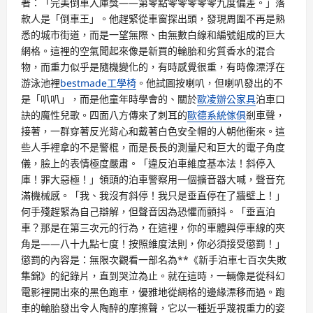
著：「完美倒車入庫獎——第零點零零零零零九度偏差。」落
款人是「倒車王」。他趕緊從車窗探出頭，發現周圍不再是熟
悉的城市街道，而是一望無際、由無數白線和編號組成的巨大
網格。這裡的空氣聞起來像是新買的輪胎和劣質香水的混合
物，而重力似乎是隨機變化的，有時感覺很重，有時像漂浮在
游泳池裡
bestmade工學椅
。他試圖按喇叭，但喇叭發出的不
是「叭叭」，而是他童年時學會的、關於
歐凌辦公家具
泊車口
訣的魔性兒歌。四面八方傳來了刺耳的
歐德系統傢俱
剎車聲，
接著，一群穿著反光背心和戴著白色安全帽的人朝他衝來。這
些人手裡拿的不是警棍，而是長長的測量尺和巨大的電子角度
儀，臉上的表情極度嚴肅。「違反泊車維度基本法！斜停入
庫！罪大惡極！」領頭的泊車警察用一個擴音器大喊，聲音充
滿機械感。「我、我沒有斜停！我只是垂直停在了牆壁上！」
何手殘趕緊為自己辯解，但聲音因為恐懼而顫抖。「垂直泊
車？那是在第三次元的行為，在這裡，你的車體與停車線的夾
角是——八十九點七度！按照維度法則，你必須接受懲罰！」
懲罰的內容是：無限次觀看一部名為**《新手泊車七百次失敗
集錦》的紀錄片，直到哭泣為止。就在這時，一輛像是從科幻
電影裡開出來的黑色跑車，優雅地從網格的邊緣漂移而過。跑
車的輪胎發出令人陶醉的摩擦聲，它以一種近乎蔑視重力的姿