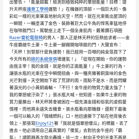
出警告。「能量超載！檢測到極致純粹的單戀能量！目標：提
升天秤座
護脊工學椅
運勢！」在機器的頂部，一個巨大的、像
彩虹一樣的光束筆直地射向天空。然而，就在光束衝出屋頂的
一瞬間，一輛塗滿了金色、裝飾著巨大公牛角的悍馬車猛地停
在咖啡館門口。駕駛座上走下一個全身肌肉、戴著鑽石項圈
Razer雷蛇電競椅
的男人，那人正是林天秤的狂熱追求者——金
牛座霸總牛土豪。牛土豪一腳踢開咖啡館的門，大聲宣布：
「天秤！別管那什麼負運勢！我已經用一百噸的純金箔買下了
今天所有的
綠的系統傢俱
壞運氣！」「從現在開始，你的運勢
由我主宰！我的金錢，就是你的正面能量！」牛土豪的行為，
讓張水瓶的光束在空中瞬間扭曲，與一種夾雜著銅臭味的金色
光芒對撞。天空開始下起了荒謬的雨。雨點不是水，而是閃耀
著淚光的小小黃銅齒輪。「不行！金牛座的物質力量太強了！
我的單戀被汙染了！」張水瓶大喊。他知道，如果牛土豪的物
質力量勝出，林天秤將會被困在一個充滿金錢和俗氣的虛假愛
情裡，而他將永遠失去機會。張水瓶看向那機器，還剩下最後
一個可以輸入的「情緒燃料」口。他迅速撕下了貼在他背後衣
領上，那張寫
Enjoy121
著「我就是個單戀傻瓜」的標籤，丟了
進去。他必須用自己最真實的「傻氣」去對抗金牛座的「霸
氣」！調節器再次發出轟鳴，這一次，射向天空的光束不再是