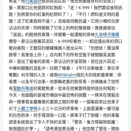
希望。他
巧寓設計
跑到蒜泥缸前，使出他搬運食材的全部力
量，將那口比他還胖的缸抱起。「走！K-999！我們要從後院逃
跑！別再管你的紅棗枸杞燃料了！」「不行！燃料是文明的基
礎！沒了紅棗我飛不遠！」吉娃娃特務抗議。它用小嘴咬住廖
沾沾的衣領，同時開啟了它背上的枸杞推進器。推進器發出
「滋滋」的輕微煎煮聲，伴隨著一股濃郁的蔘味
久坐椅子推薦
爆發。廖沾沾抱著蒜泥缸、K-999咬著他，一起從撞出來的洞口
衝向後院。王醋狂的醋罐機器人發出尖叫：「別想逃！醬油黨
餘孽！我會追上你！」店內剩下的所有空盤子被醋酸氣波震
碎，發出了最後的哀鳴。廖沾沾的宇宙冒險，就在這片蒜泥、
中藥和醋酸的混亂中，拉開了帷幕。《平行泊車維度：車位爭
奪戰》何手殘的人生，被兩
Wilkhahn
個巨大的陰影籠罩著：停
車費，以及平行泊車。他那輛老舊的掀背車，彷彿繼承了他所
有
電動升降桌
的駕駛焦慮，從未在他需要時提供過任何幫助。
今天，他面臨的是城市傳說中最恐怖的挑戰，一條夾在理髮店
與一間專賣金屬雕像的畫廊之間的窄巷。一個看起來比他車子
尺寸
人體工學椅
小上三十公分的停車格，上面還灑著一層可疑
的白色粉末。何手殘深吸一口氣。將車子打了倒檔。他的車載
語音系統發出了令人不快的女聲：「警告，後方障礙物距離：
無限趨近於零。」「請考慮放棄治療。」他忽略了警告，開始