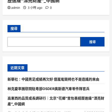
歷進級“漂亮財產”_中國網
admin
3 小時 ago
0
搜尋
搜尋
近期文章
新華社：中國男足成績再欠好 億嵐電競椅也不是造謠的來由
林克慶率團慰問駐粵部OSDER奧斯德汽車零件隊官兵
高東西的品質成長調研行｜北京“花鄉”查包養經歷進級“漂亮財
產”_中國網