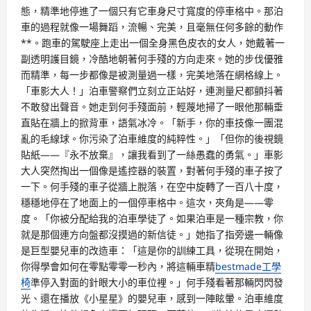
態，精準地停進了一個只有它車身尺寸寬度的停車格中。那泊
車的過程就像一場舞蹈，流暢、完美，且毫無任何多餘的動作
**。跑車的駕駛座上走出一個全身黑色皮衣的女人，她戴著一
副透明護目鏡，冷酷地朝著何手殘的方向走來。她的步伐優雅
而精準，每一步都像是被測量過一樣，完美地落在網格線上。
「車影大人！」泊車警察們立刻立正站好，連測量尺都顫抖著
不敢發出聲音。她走到何手殘面前，輕蔑地掃了一眼他那輛垂
直貼在牆上的掀背車，語氣冰冷。「新手，你的車技像一團混
亂的毛線球。你污染了泊車維度的純粹性。」「但你的後視鏡
貼紙——『永不放棄』，讓我看到了一絲愚蠢的勇氣。」車影
大人突然掏出一個像是遙控器的裝置，對著何手殘的車子按了
一下。何手殘的車子從牆上脫落，在空中旋轉了一百八十度，
穩穩地停在了地面上的一個停車格中。這次，夾角是——零
度。「你被分配給我的泊車學徒了。如果泊車是一種宗教，你
就是那個連方向盤都沒摸過的新信徒。」她指了指旁邊一輛像
是巨型嬰兒車的改造車：「這是你的訓練工具，從現在開始，
你得學會如何在零點零零一秒內，將這輛車精
bestmade工學
椅
準停入對面的針眼大小的車位裡。」何手殘看著那輛閃閃發
光、還在播放《小星星》的嬰兒車，感到一陣眩暈。泊車維度