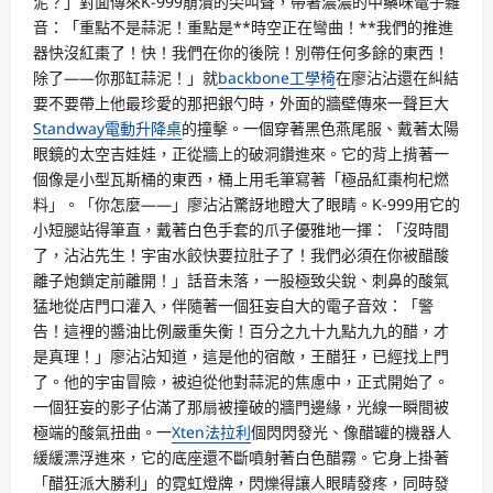
泥？」對面傳來K-999崩潰的尖叫聲，帶著濃濃的中藥味電子雜
音：「重點不是蒜泥！重點是**時空正在彎曲！**我們的推進
器快沒紅棗了！快！我們在你的後院！別帶任何多餘的東西！
除了——你那缸蒜泥！」就
backbone工學椅
在廖沾沾還在糾結
要不要帶上他最珍愛的那把銀勺時，外面的牆壁傳來一聲巨大
Standway電動升降桌
的撞擊。一個穿著黑色燕尾服、戴著太陽
眼鏡的太空吉娃娃，正從牆上的破洞鑽進來。它的背上揹著一
個像是小型瓦斯桶的東西，桶上用毛筆寫著「極品紅棗枸杞燃
料」。「你怎麼——」廖沾沾驚訝地瞪大了眼睛。K-999用它的
小短腿站得筆直，戴著白色手套的爪子優雅地一揮：「沒時間
了，沾沾先生！宇宙水餃快要拉肚子了！我們必須在你被醋酸
離子炮鎖定前離開！」話音未落，一股極致尖銳、刺鼻的酸氣
猛地從店門口灌入，伴隨著一個狂妄自大的電子音效：「警
告！這裡的醬油比例嚴重失衡！百分之九十九點九九的醋，才
是真理！」廖沾沾知道，這是他的宿敵，王醋狂，已經找上門
了。他的宇宙冒險，被迫從他對蒜泥的焦慮中，正式開始了。
一個狂妄的影子佔滿了那扇被撞破的牆門邊緣，光線一瞬間被
極端的酸氣扭曲。一
Xten法拉利
個閃閃發光、像醋罐的機器人
緩緩漂浮進來，它的底座還不斷噴射著白色醋霧。它身上掛著
「醋狂派大勝利」的霓虹燈牌，閃爍得讓人眼睛發疼，同時發