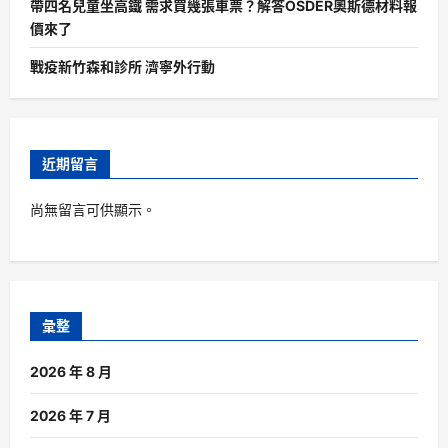
帶四名兒童坐高鐵 需求買幾張車票？解答OSDER奧斯德材料報
價來了
戰疫新竹森和診所 濟寧外行動
近期留言
尚無留言可供顯示。
彙整
2026 年 8 月
2026 年 7 月