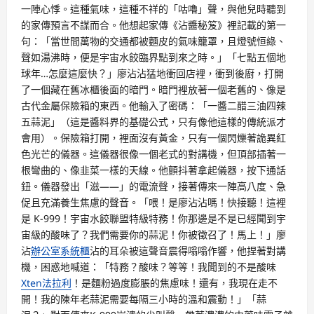
一陣心悸。這種氣味，這種不祥的「咕嚕」聲，與他兒時聽到
的家傳預言不謀而合。他想起家傳《沾醬秘笈》裡記載的第一
句：「當世間萬物的交通都被麵皮的氣味籠罩，且燈號恒綠、
聲如湯沸時，便是宇宙水餃臨界點到來之時。」「七點五個地
球年…怎麼這麼快？」廖沾沾猛地衝回店裡，衝到後廚，打開
了一個藏在舊冰櫃後面的暗門。暗門裡放著一個老舊的、像是
古代金屬保險箱的東西。他輸入了密碼：「一醬二醋三油四辣
五蒜泥」（這是醬料界的基礎公式，只有像他這樣的傳統派才
會用）。保險箱打開，裡面沒有黃金，只有一個閃爍著詭異紅
色光芒的儀器。這儀器很像一個老式的對講機，但頂部插著一
根彎曲的、像韭菜一樣的天線。他顫抖著拿起儀器，按下通話
鈕。儀器發出「滋——」的電流聲，接著傳來一陣高八度、急
促且充滿養生焦慮的聲音。「喂！是廖沾沾嗎！快接聽！這裡
是 K-999！宇宙水餃聯盟特級特務！你那邊是不是已經聞到宇
宙級的酸味了？我們需要你的蒜泥！你被徵召了！馬上！」廖
沾
辦公室系統櫃
沾的耳朵被這聲音震得嗡嗡作響，他捏著對講
機，困惑地喊道：「特務？酸味？等等！我聞到的不是酸味
Xten法拉利
！是麵粉過度膨脹的焦慮味！還有，我現在走不
開！我的陳年老蒜泥需要每隔三小時的溫和震動！」「蒜