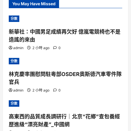
You May Have Missed
分數
新華社：中國男足成績再欠好 億嵐電競椅也不是
造謠的來由
admin
2 小時 ago
0
分數
林克慶率團慰問駐粵部OSDER奧斯德汽車零件隊
官兵
admin
2 小時 ago
0
分數
高東西的品質成長調研行｜北京“花鄉”查包養經
歷進級“漂亮財產”_中國網