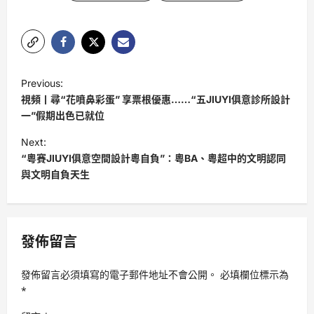
P
Previous:
o
視頻丨尋“花噴鼻彩蛋” 享票根優惠……“五JIUYI俱意診所設計
s
一”假期出色已就位
t
Next:
“粵賽JIUYI俱意空間設計粵自負”：粵BA、粵超中的文明認同
n
與文明自負天生
a
v
i
發佈留言
g
a
發佈留言必須填寫的電子郵件地址不會公開。
必填欄位標示為
t
*
i