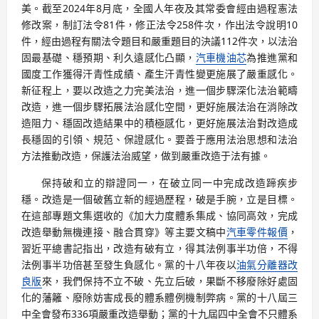
美。截至2024年8月底，全國人年夜及其常委會經由過程憲法
修改案，制訂法令81件，修正法令258件次，作出法令說明10
件，經由過程有關法令題目和嚴重題目的決議112件次，以法治
固最基礎、穩預期、利久遠感化凸顯，
汽車機油芯
為推進黨和
國度工作獲得汗青性成績、產生汗青性變更施展了嚴重感化。
新征程上，要以改造之力完美法治，進一個步驟深化法治範疇
改造，進一個步驟拓展法治感化空間，更好施展法治在消除改
造阻力、穩固改造結果中的積極感化，更好施展法治對改造成
長穩固的引領、規范、保證感化。要善于應用法治思想和法治
方法推動改造，保護法治威望，做到嚴重改造于法有據。
保持破和立的辯證同一，在破立同一中完成改造蹄疾步
穩。改造是一個破舊立新的經過歷程，破是手腕，立是目標。
在這部專題文集選收的《加大力度體系集成、協同高效，完成
改造舉動無機連接、融合貫穿》等主要文稿中
汽車零件報價
，
習近平總書記指出，改造有破有立，得其法例事半功倍，不得
法例事半功倍甚至發生負感化。黨的十八年夜以
油氣分離器改
良版
來，我們保持不立不破、先立后破，果斷不移廢除好處固
化的藩籬、廢除妨害成長的體系體例機制弊病。黨的十八屆三
中全會發布336項嚴重改造舉動；黨的十九屆四中全會不只體系