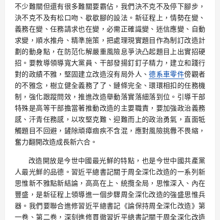
不少難關但還有很多難關要霸佔，我們決不克不及停下腳步，
決不克不及有松口吻、歇歇腳的設法。新征程上，情勢在變、
義務在變、任務請求也在變，必需正確識變、迷信應變、自動
求變，順水推舟、精準施策，把處理現實題目作為制訂改造計
劃的動身點，在防范化解嚴重風險息爭決凸起題目上出實招硬
招。要教導領導寬大黨員、干部發揚釘釘子精力，建立和踐行
對的政績不雅，堅固建立改造沒有局外人、
德系車零件
傍觀者
的不雅念，樹立健全義務了了、鏈條完全、環環相扣的任務機
制，強化跟蹤問效，推進改造舉動落實落細落到位。引導干部
特殊是高等干部擔當著推動改造的主要職責，要加強政治義務
感、汗青任務感，以攻堅克難、迎難而上的政治勇氣，直面牴
觸題目不回避，鏟除頑瘴痼疾不含混，應對風險挑釁不畏縮，
奮力翻開改造成長新六合。
改造開放是今世中國最光鮮的特點，也是今世中國共產黨
人最光鮮的品德。習近平總書記關于周全深化改造的一系列新
思惟新不雅點新結論，高高在上、統攬全局，思惟深入、內在
豐盛，是新征程上領導進一個步驟周全深化改造的強盛思惟兵
器。我們要聯合進修習近平總書記《論保持周全深化改造》第
一卷、第二卷，深刻進修貫徹習近平總書記關于周全深化改造