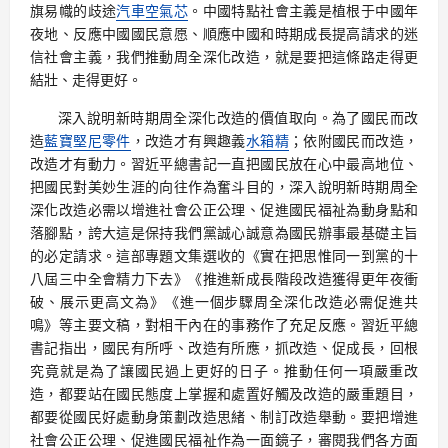
旗易幟的歧途
汽車空氣芯
。中國特點社會主義是植根于中國年
夜地、反應中國國民意愿、順應中國和時期成長提高請求的迷
信社會主義，我們推動周全深化改造，就是要把這條路走得更
結壯、走得更好。
深入說明新時期周全深化改造的價值取向。為了國民而改
造
藍寶堅尼零件
，改造才有興趣義
水箱精
；依附國民而改造，
改造才有動力。習近平總書記一直把國民放在心中最高地位、
把國民對美妙生涯的向往作為奮斗目的，深入說明新時期周全
深化改造必需以增進社會公正公理、促進國民福祉為動身點和
落腳點，誇大這是保持我們黨誠心誠意為國民辦事最基礎主旨
的必定請求。這部專題文集選收的《實在把思惟同一到黨的十
八屆三中全會精力下去》《推進新成長階段改造獲得更年夜衝
破、展示更高文為》《進一個步驟周全深化改造必需促進共
鳴》等主要文稿，對相干內在的事務作了充足反應。習近平總
書記指出，國民有所呼、改造有所應，抓改造、促成長，回根
究竟就是為了讓國民過上更好的日子。推動任何一項嚴重改
造，都要站在國民態度上掌握和處置好觸及改造的嚴重題目，
都要從國民好處動身策劃改造思緒、制訂改造舉動。要把增進
社會公正公理、促進國民福祉作為一面鏡子，審閱我們各方面