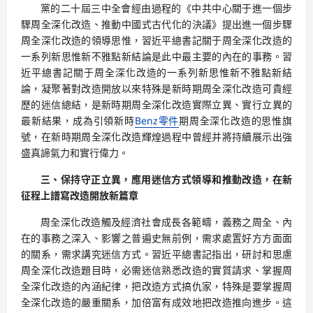
黨的二十屆三中全會經由過程的《中共中心關于進一個步
驟周全深化改造、推動中國式古代化的決議》提出進一個步驟
周全深化改造的領導思惟，習近平總書記關于周全深化改造的
一系列新思惟新不雅點新結論是此中最主要的內在的事務。習
近平總書記關于周全深化改造的一系列新思惟新不雅點新結
論，凝聚著對改造開放以來特殊是新時期周全深化改造可貴經
歷的迷信總結，是新時期周全深化改造實際立異、實行立異的
最新結果，成為引領新時
Benz零件
期周全深化改造的思惟旗
號，在新時期周全深化改造輝煌過程中曾經并將持續展示出強
盛真諦氣力和實行偉力。
三、保持守正立異，應用迷信方式領導和推動改造，在新
征程上譜寫改造開放新篇章
周全深化改造觸及經濟社會成長各範疇，義務之周全、內
在的事務之深入、影響之普遍史無前例，需求處置好方方面面
的關系，需求講究迷信方式。習近平總書記指出，研討和思慮
周全深化改造題目時，必需迷信熟悉改造的實質請求、掌握周
全深化改造的內涵紀律，把改造方式搞仇家，特殊是要掌握周
全深化改造的嚴重關系，加倍富有成效地把改造推向進步。這