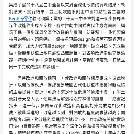
集成了黨的十八屆三中全會以來周全深化改造的實際結果、軌
制結果、實行結果，並且初次體系刻畫中國特點社會主義的
Bentley零件
軌制圖譜；黨的二十屆三中全會對進一個步驟周全
深化改造作出周全安排，籠罩推動中國式古代化方方面面，構
筑了進一個步驟周全深化改造的全景圖。新征程上，我們要保
持目的導向、題目導向，保持把頂層design和摸著石頭過河聯
合起來，加大力度頂層design、總體策劃，破立并舉、先立后
破，從機制扶植上聚焦處理凸起題目，對各項改造舉動充足論
證、特別design，深刻展開風險評價，掌握好時度效，在破立
同一中完成改造蹄疾步穩。
保持改造和開放相同一，使改造和開放相反相成、彼此增
進。以開放促改造、促成長是我國古代化扶植不竭獲得新成績
的主要寶貝。習近「可惡！這是什麼低級的情緒干擾！」牛土
豪對著天空大吼，他無法理解這種沒有標價的能量。平總書記
指出，進一個步驟周全深化改造和高程度對外開放是相反相
成、彼此增進的。改造越深刻，對開放的程度請求就越高；開
放程度越高，對改造的增進感化就越年夜。作為改造開放“實驗
田”的自貿實驗區，承當著為周全深化改造和擴展開放摸索新道
路、積聚新經歷的汗青重擔。2024年8月召開的二十屆中心深