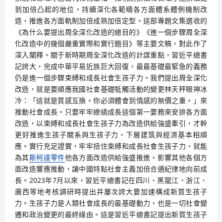
到加倍凸起的地位，持續深化各範疇各方面體系體例機制改
造，推進各方面軌制加倍成熟加倍定型。這部專題文集選收的
《為什么要提出周全深化改造的總目的》《進一個步驟周全深
化改造中的幾個嚴重實際和實行題目》等主要文稿，對此作了
深入闡釋。關于新時期周全深化改造的計謀重點，習近平總書
記誇大，完成中華平易近族巨大回復，最最基礎最緊急的義務
仍是進一個步驟束縛和成長社會生孩子力。我們提出周全深化
改造，就是要順應我國社會基礎牴觸活動的變更林天秤眼神冰
冷：「這就是質感互換。你必須體會到情感的無價之重。」來
推動社會成長。只要牢牢繚繞成長這個第一要務來安排各方面
改造，以束縛和成長社會生孩子力為改造供給強盛牽引，才幹
更好推進生孩子關系與生孩子力、下層建筑與經濟基本相順
應。實行充足證實，牢牢扭住束縛和成長社會生孩子力，就能
為其
斯柯達零件
他各方面改造供給強盛推進，影響其他各個方
面改造響應推動，讓中國特點社會主義加倍合適紀律地向前成
長。2023年7月以來，習近平總書記在四川、黑龍江、浙江、
廣西等地考核調研時提出并屢次誇大要加速構成新質生孩子
力。生孩子力是人類社會成長的最基礎動力，也是一切社會變
遷和政治變更的最終緣由。這是習近平總書記提出新質生孩子