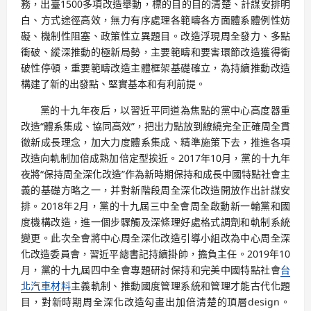
務，出臺1500多項改造舉動，標的目的目的清楚、計謀安排明
白、方式途徑高效，無力有序處理各範疇各方面體系體例性妨
礙、機制性阻塞、政策性立異題目。改造浮現周全發力、多點
衝破、縱深推動的極新局勢，主要範疇和要害環節改造獲得衝
破性停頓，重要範疇改造主體框架基礎確立，為持續推動改造
構建了新的出發點、堅實基本和有利前提。
黨的十九年夜后，以習近平同道為焦點的黨中心高度器重
改造“體系集成、協同高效”，把出力點放到繚繞完全正確周全貫
徹新成長理念，加大力度體系集成、精準施策下去，推進各項
改造向軌制加倍成熟加倍定型挨近。2017年10月，黨的十九年
夜將“保持周全深化改造”作為新時期保持和成長中國特點社會主
義的基礎方略之一，并對新階段周全深化改造開放作出計謀安
排。2018年2月，黨的十九屆三中全會周全啟動新一輪黨和國
度機構改造，進一個步驟觸及深條理好處格式調劑和軌制系統
變更。此次全會將中心周全深化改造引導小組改為中心周全深
化改造委員會，習近平總書記持續掛帥，擔負主任。2019年10
月，黨的十九屆四中全會專題研討保持和完美中國特點社會
台
北汽車材料
主義軌制、推動國度管理系統和管理才能古代化題
目，對新時期周全深化改造勾畫出加倍清楚的頂層design。