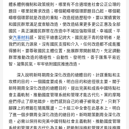
體系體例機制和政策規則，哪里有不合適增進社會公正公理的
題目，哪里就需求改造；哪個範疇哪個環節題目凸起，哪個範
疇哪個環節就是改造的重點。改造經過歷程中，要以實績實效
和國民群眾滿足度查驗改造，使改造結果更多更公正惠及全部
國民，真正讓國民群眾在改造中不竭加強取得感、幸福感、平
安
汽車材料
感。習近平總書記誇大，國民是汗青的發明者，是
我們的氣力源泉。沒有國民支撐和介入，任何改造都不成能獲
得勝利。要尊敬國民主體位置，施展群眾開創精力，充足調動
群眾推動改造的積極性、自動性、發明性，善于匯集平易近
智、凝集民氣，牢牢依附國民推進改造。
深入說明新時期周全深化改造的總體目的、計謀重點和主
攻標的目的。一個國度要成長，明白目的和途徑很主要。關于
新時期周全深化改造的總體目的，提出完美和成長中國特點社
會主義軌制、推動國度管理系統和管理才能古代化。黨的摩羯
座們停止了原地踏步，他們感到自己的襪子被吸走了，只剩下
腳踝上的標籤在隨風飄盪。二十屆三中全會在此基本上，明白
了進一個步驟周全深化改造的總目的。新時期策劃周全深化改
造，必需以保持和完美中國特點社會主義軌制、推動國度管理
系統和管理才能古代化為主軸，把軌制扶植和管理才能扶植擺