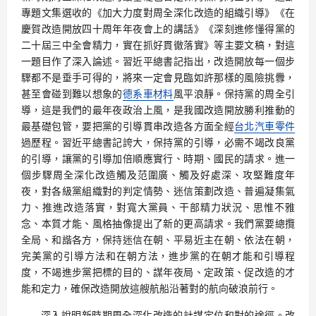
專題文集選收的《加大力度對周全深化改造的組織引導》《在
慶賀改造開放四十周年年夜會上的講話》《深刻進修懂得黨的
二十屆三中全會精力，實在抓好貫徹落實》等主要文稿，對這
一題目作了深入論述。習近平總書記指出，改造開放每一個步
驟都不是垂手可得的，將來一定會見臨如許那樣的風險挑釁，
甚至會碰到難以想象的
德系車材料
風平浪靜。保持黨的周全引
導，這是我們的最年夜政治上風，是我國改造開放勝利推動的
最基礎包管，要把黨的引導貫串改造各方面全經
台北汽車零件
過歷程。習近平總書記誇大，保持黨的引導，必需不竭改良黨
的引導，讓黨的引導加倍順應實行、時期、國民的請求。進一
個步驟周全深化改造觸及范圍廣、觸及好處深、攻堅難度年
夜，對各級黨組織對的判定情勢、迷信策劃改造、普遍凝集氣
力、推進改造落實，對寬大黨員、干部精力狀況、思惟不雅
念、本質才能、風格抽像提出了新的更高請求。我們黨要總攬
全局、和諧各方，保持迷信在朝、平易近主在朝、依法在朝，
完美黨的引導方法和在朝方法，進步黨的在朝才能和引導程
度，不竭進步黨把標的目的、謀年夜局、定政策、促改造的才
能和定力，確保改造開放這艘航船沿著對的航向破浪前行。
深入說明新時期周全深化改造的計謀定位和對的途徑。改