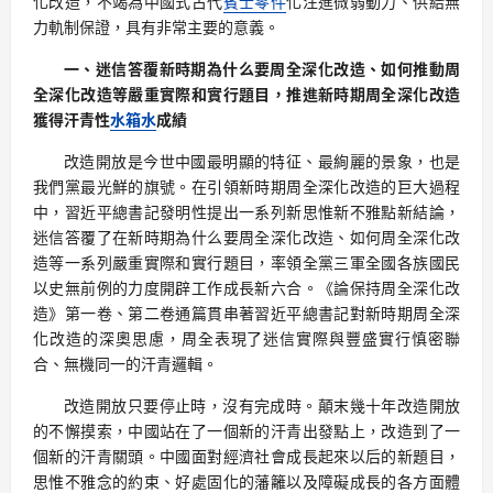
化改造，不竭為中國式古代
賓士零件
化注進微弱動力、供給無
力軌制保證，具有非常主要的意義。
一、迷信答覆新時期為什么要周全深化改造、如何推動周
全深化改造等嚴重實際和實行題目，推進新時期周全深化改造
獲得汗青性
水箱水
成績
改造開放是今世中國最明顯的特征、最絢麗的景象，也是
我們黨最光鮮的旗號。在引領新時期周全深化改造的巨大過程
中，習近平總書記發明性提出一系列新思惟新不雅點新結論，
迷信答覆了在新時期為什么要周全深化改造、如何周全深化改
造等一系列嚴重實際和實行題目，率領全黨三軍全國各族國民
以史無前例的力度開辟工作成長新六合。《論保持周全深化改
造》第一卷、第二卷通篇貫串著習近平總書記對新時期周全深
化改造的深奧思慮，周全表現了迷信實際與豐盛實行慎密聯
合、無機同一的汗青邏輯。
改造開放只要停止時，沒有完成時。顛末幾十年改造開放
的不懈摸索，中國站在了一個新的汗青出發點上，改造到了一
個新的汗青關頭。中國面對經濟社會成長起來以后的新題目，
思惟不雅念的約束、好處固化的藩籬以及障礙成長的各方面體