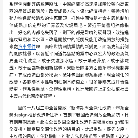
系體例機制弊病亟待廢除，中國經濟從高速增加階段轉向高東
西的品質成長階段，改變成長方法、優化經濟構造、轉換增加
動力進進爬坡過坎的生死關頭，推進中國特點社會主義軌制加
倍成熟加倍定型的汗青義務火燒眉毛。習近平總書記抽像指
出，好吃的肉都吃失落了，剩下的都是難啃的硬骨頭，改造進
進攻堅期和深水區。改造開放中的牴觸只能用改造開放的措施
來處
汽車零件
理。面臨世情國情黨情的新變更，面臨史無前例
的風險挑釁，以習近平同道為焦點的黨中心以宏大的政治勇氣
周全深化改造，敢于突進深水區，敢于啃硬骨頭，敢于涉險
灘，敢于面臨新牴觸新挑釁，果斷廢除各方面體系體例機制弊
病，完成改造由部分摸索、破冰包圍到體系集成、周全深化的
改變，各範疇基本性軌制框架基礎樹立，很多範疇完成汗青性
變更、體系性重塑、全體性重構，推進我國邁上周全扶植社會
主義古代化國度新征程。
黨的十八屆三中全會開啟了新時期周全深化改造、體系全
體design推動改造新征程，首創了我國改造開放全新局勢，具
有劃時期意義。此次全會對周全深化改造作召盤層design和周
全安排，斷定周全深化改造的總目的、計謀重點、優先次序、
主攻標的目的、任務機制、推動方法和時光表、道路圖。2013