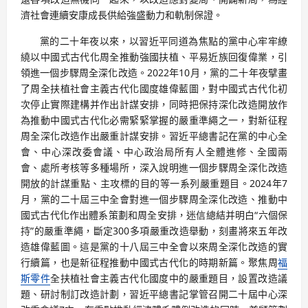
濟社會連續安康成長供給強盛動力和軌制保證。
黨的二十年夜以來，以習近平同道為焦點的黨中心牢牢繚
繞以中國式古代化周全推動強國扶植、平易近族回復偉業，引
領進一個步驟周全深化改造。2022年10月，黨的二十年夜擘畫
了周全扶植社會主義古代化國度雄偉藍圖，對中國式古代化初
次停止實際建構并作出計謀安排，同時把保持深化改造開放作
為推動中國式古代化必需緊緊掌握的嚴重準繩之一，對新征程
周全深化改造作出嚴重計謀安排。習近平總書記在黨的中心全
會、中心深改委會議、中心政治局所有人全體進修、全國兩
會、處所考核等多種場所，深入說明進一個步驟周全深化改造
開放的計謀重點、主攻標的目的等一系列嚴重題目。2024年7
月，黨的二十屆三中全會對進一個步驟周全深化改造、推動中
國式古代化作出體系策劃和周全安排，迷信總結并明白“六個保
持”的嚴重準繩，斷定300多項嚴重改造舉動，刻畫將來五年改
造雄偉藍圖。這是黨的十八屆三中全會以來周全深化改造的實
行續篇，也是新征程推動中國式古代化的時期新篇。聚焦周
福
斯零件
全扶植社會主義古代化國度中的嚴重題目，設置改造議
題、研討制訂改造計劃，習近平總書記掌管召開二十屆中心深