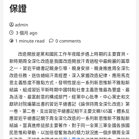
保證
admin
3 個月 ago
1 minute read
0 comments
改造開放是黨和國民工作年夜踏步遇上時期的主要寶貝。
新時期周全深化改造是我國改造開放汗青過程中最絢麗的篇章
之一。習近平總書記親身引導、親身安排、親身推進周全深化
改造任務，迷信總結汗青經歷，深入掌握改造紀律，應用馬克
思主義態度不雅點方式，發明性提出一系列新思惟新不雅點新
結論，組成習近平新時期中國特點社會主義思惟最為豐盛、最
為活潑、最富創意的構成部門。經黨中心批準，中心黨史和文
獻研討院編纂出書的習近平總書記《論保持周全深化改造》第
一卷、第二卷，支出習近平總書記相干主要文稿165篇，體系反
應習近平總書記關于周全深化改造的一系列新思惟新不雅點新
結論。當真進修這部主要著作，對于同一全黨三軍全國各族國
民思惟和舉動，以加倍發奮無為的精力狀況進一個步驟周全深