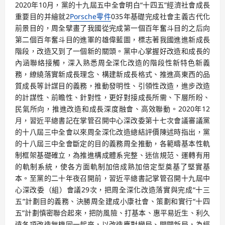
2020年10月，黨的十九屆五中全會明白“十四五”經濟社會成長
重要目的并繪就2
Porsche零件
035年基礎完成社會主義古代化
前景目的，周全擘畫了我國從完成第一個百年奮斗目的之后向
第二個百年奮斗目的進軍的雄偉藍圖，標志著我國進進新成長
階段，改造又到了一個新的關頭。黨中心掌握好改造和成長的
內涵聯絡接觸，深入熟悉周全深化改造的階段性新特色新義
務，繚繞落實新成長理念、構建新成長格式、推進高東西的品
質成長等計謀目的義務，推動發明性、引領性改造，進步改造
的計謀性、前瞻性、針對性，更好對接成長所需、下層所盼、
民氣所向，推進改造和成長深度融會、高效聯動。2020年12
月，習近平總書記在掌管召開中心深改委第十七次會議審議黨
的十八屆三中全會以來周全深化改造總結評價陳述時指出，黨
的十八屆三中全會斷定的目的義務周全推動，各範疇基本性軌
制框架基礎確立，為推進構成體系完整、迷信規范、運轉有用
的軌制系統，使各方面軌制加倍成熟加倍定型奠基了堅實基
本。至黨的二十年夜召開前，習近平總書記掌管召開十九屆中
心深改委（組）會議29次，把周全深化改造落實與完成“十三
五”計劃目的義務、決勝周全建成小康社會、策劃和實行“十四
五”計劃慎密聯合起來，把防風險、打基本、惠平易近生、利久
遠各項改造無機同一起來，以改造應對變局、開闢新局，為經