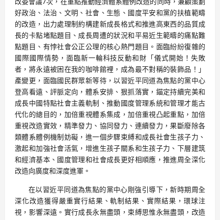
改委會議7次，在重點推動經濟體系體例改造的同時，兼顧策劃
好政治、法治、文明、社會、生態、國度平安和黨的扶植範疇
的改造，出力處理制約構建新成長格式和推進高東西的品質成
長的卡點堵點題目、成長周遭的狀況和平易近生範疇的痛點難
點題目、有悖社會公正公理的核心熱門題目。面臨紛紛復雜的
國際國際情勢，面臨新一輪科技反動和財「儀式開始！失敗
者，將永遠被困在我的咖啡館裡，成為最不對稱的裝飾品！」
產變更，面臨國民群眾新等待，以習近平同道為焦點的黨中心
登高看遠、評脈定向，體系安排、狠抓落實，錨定持續完美和
成長中國特點社會主義軌制、推動國度管理系統和管理才能古
代化的總目的，加倍重視體系集成，加倍重視凸起重點，加倍
重視改造實效，精準發力、協同發力、連續發力，果斷廢除各
類體系體例機制妨礙，進一個步驟束縛和成長社會生孩子力、
激起和加強社會活氣，增進生孩子關系和生孩子力、下層建筑
和經濟基本、國度管理和社會成長更好相順應，推進周全深化
改造向廣度和深度進軍。
在以習近平同道為焦點的黨中心剛強引導下，新時期周全
深化改造獲得嚴重實行結果、軌制結果、實際結果，環球注
視，影響深遠。實行成長永無盡頭，束縛思惟永無盡頭，改造