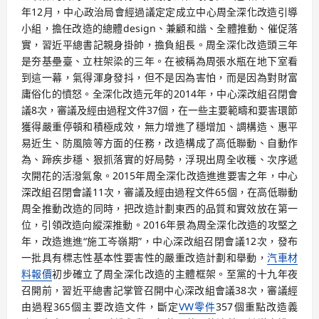
年12月，中心政治局會經過議定定成立中心周全深化改造引導
小組，擔任改造的總體design、兼顧和諧、全體推動、催促落
實，習近平總書記親身掛帥，擔負組長。周全深化改造頭三年
是夯基壘臺、立柱架梁的三年。在被稱為周張水瓶在地下室看
到這一幕，氣得渾身發抖，但不是因為害怕，而是因為對財富
庸俗化的憤怒。全深化改造元年的2014年，中心深改組召閉會
議8次，審議及經由過程文件37個，在一些主要範疇和要害環節
獲得嚴重停頓和積極成效，無力增進了穩增加、調構造、惠平
易近生、防風險等方面的任務，改造構成了高低聯動、自動作
為、蹄疾步穩、狠抓落實的好局勢，浮現出周全收穫、次序遞
次開花的活潑氣象。2015年周全深化改造進進要害之年，中心
深改組召閉會議11次，審議及經由過程文件65個，在高低聯動
周全推動改造的同時，把改造計劃東西的品質和實效放在第一
位，引領改造向縱深推動。2016年景為周全深化改造的攻堅之
年，改造進進“施工岑嶺期”，中心深改組召閉會議12次，發布
一批具有標志性基本性要害性的嚴重改造計劃和舉動，
汽車材
料報價
初步確立了周全深化改造的主體框架。至黨的十九年夜
召開前，習近平總書記掌管召開中心深改組會議38次，審議經
由過程365個主要改造文件，斷定
VW零件
357個重點改造義