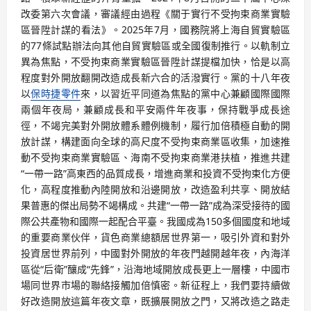
改委第六次會議，審議經由過程《關于實行不受拘束商業實驗
區晉陞計謀的看法》。2025年7月，國務院將上海自貿實驗區
的77條試點辦法向其他自貿實驗區或全國復制推行。以軌制立
異為焦點，不受拘束商業實驗區晉陞計謀提檔加快，恰是以高
程度對外開放翻開改造成長新六合的活潑實行。黨的十八年夜
以
保時捷零件
來，以習近平同道為焦點的黨中心兼顧國際國際
兩個年夜局，兼顧成長和平安兩件年夜事，保持戰爭成長途
徑，不竭完美對外開放體系體例機制，履行加倍積極自動的開
放計謀，構建面向全球的高尺度不受拘束商業區收集，加速推
動不受拘束商業實驗區、海南不受拘束商業港扶植，推進共建
“一帶一路”高東西的品質成長，增進商業和投資不受拘束化方便
化，高程度推動內陸開放和沿邊開放，改造盈利共享、開放結
果普惠的傑出局勢不竭構成。共建“一帶一路”成為深受接待的國
際公共產物和國際一起配合平臺。我國成為150多個國度和地域
的重要商業伙伴，貨色商業總額居世界第一，吸引外資和對外
投資居世界前列，中國對外開放的年夜門越開越年夜，內海洋
區從“后衛”釀成“先鋒”，沿海地域開放成長更上一層樓，中國市
場同世界市場的聯絡接觸加倍慎密。新征程上，我們要持續做
好改造開放這篇年夜文章，既擴展開放之門，又將改造之路走