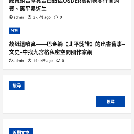
政策組合拳真金白銀促OSDER奧斯德零件商消
費、惠平易近生
admin
3 小時 ago
0
分數
故紙遺噴鼻——巴金躲《北平箋譜》的出書舊事–
文史–中找九宮格私密空間國作家網
admin
14 小時 ago
0
搜尋
搜尋
近期文章