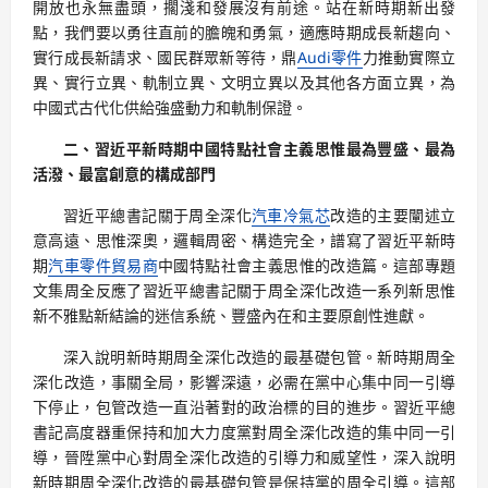
開放也永無盡頭，擱淺和發展沒有前途。站在新時期新出發
點，我們要以勇往直前的膽魄和勇氣，適應時期成長新趨向、
實行成長新請求、國民群眾新等待，鼎
Audi零件
力推動實際立
異、實行立異、軌制立異、文明立異以及其他各方面立異，為
中國式古代化供給強盛動力和軌制保證。
二、習近平新時期中國特點社會主義思惟最為豐盛、最為
活潑、最富創意的構成部門
習近平總書記關于周全深化
汽車冷氣芯
改造的主要闡述立
意高遠、思惟深奧，邏輯周密、構造完全，譜寫了習近平新時
期
汽車零件貿易商
中國特點社會主義思惟的改造篇。這部專題
文集周全反應了習近平總書記關于周全深化改造一系列新思惟
新不雅點新結論的迷信系統、豐盛內在和主要原創性進獻。
深入說明新時期周全深化改造的最基礎包管。新時期周全
深化改造，事關全局，影響深遠，必需在黨中心集中同一引導
下停止，包管改造一直沿著對的政治標的目的進步。習近平總
書記高度器重保持和加大力度黨對周全深化改造的集中同一引
導，晉陞黨中心對周全深化改造的引導力和威望性，深入說明
新時期周全深化改造的最基礎包管是保持黨的周全引導。這部