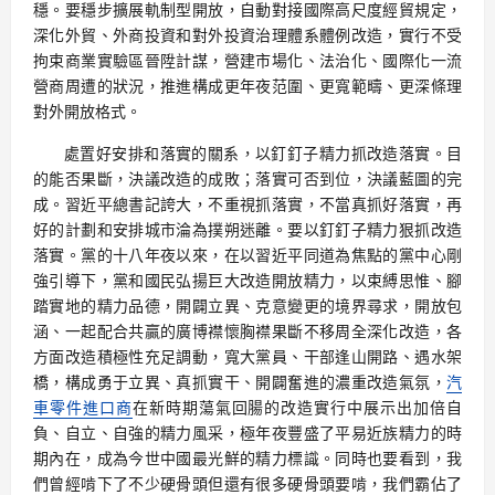
穩。要穩步擴展軌制型開放，自動對接國際高尺度經貿規定，
深化外貿、外商投資和對外投資治理體系體例改造，實行不受
拘束商業實驗區晉陞計謀，營建市場化、法治化、國際化一流
營商周遭的狀況，推進構成更年夜范圍、更寬範疇、更深條理
對外開放格式。
處置好安排和落實的關系，以釘釘子精力抓改造落實。目
的能否果斷，決議改造的成敗；落實可否到位，決議藍圖的完
成。習近平總書記誇大，不重視抓落實，不當真抓好落實，再
好的計劃和安排城市淪為撲朔迷離。要以釘釘子精力狠抓改造
落實。黨的十八年夜以來，在以習近平同道為焦點的黨中心剛
強引導下，黨和國民弘揚巨大改造開放精力，以束縛思惟、腳
踏實地的精力品德，開闢立異、克意變更的境界尋求，開放包
涵、一起配合共贏的廣博襟懷胸襟果斷不移周全深化改造，各
方面改造積極性充足調動，寬大黨員、干部逢山開路、遇水架
橋，構成勇于立異、真抓實干、開闢奮進的濃重改造氣氛，
汽
車零件進口商
在新時期蕩氣回腸的改造實行中展示出加倍自
負、自立、自強的精力風采，極年夜豐盛了平易近族精力的時
期內在，成為今世中國最光鮮的精力標識。同時也要看到，我
們曾經啃下了不少硬骨頭但還有很多硬骨頭要啃，我們霸佔了