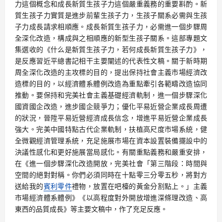
力這個概念和成長新質生孩子力這個嚴重義務的重要斟酌。新
質生孩子力實質是進步前輩生孩子力，生孩子關系必需與生孩
子力成長請求相順應。成長新質生孩子力，必需進一個步驟周
全深化改造，構成與之相順應的新型生孩子關系。這部專題文
集選收的《什么是新質生孩子力，若何成長新質生孩子力》，
是反應習近平總書記相干主要闡述的代表性文稿。關于新時期
周全深化改造的主攻標的目的，提出保持社會主義市場經濟改
造標的目的，以經濟體系體例改造為重點牽引各範疇改造協同
推動。要保持和完美社會主義基礎經濟軌制，進一個步驟深化
國資國企改造，進步國企競爭力；優化平易近營企業成長周遭
的狀況，晉陞平易近營經濟成長信念，增進平易近營企業成長
強大。完美中國特點古代企業軌制，扶植高尺度市場系統，健
全微觀經濟管理系統，充足施展市場在資本設置裝備擺設中的
決議性感化和更好施展當局感化。有關重點義務和嚴重安排，
在《進一個步驟深化改造開放，完美社會「第三階段：時間與
空間的絕對對稱。你們必須同時在十點零三分零五秒，將對方
送給我的
賓利零件
禮物，放置在吧檯的黃金分割點上。」主義
市場經濟體系體例》《以高程度對外開放增進深條理改造、高
東西的品質成長》等主要文稿中，作了充足反應。