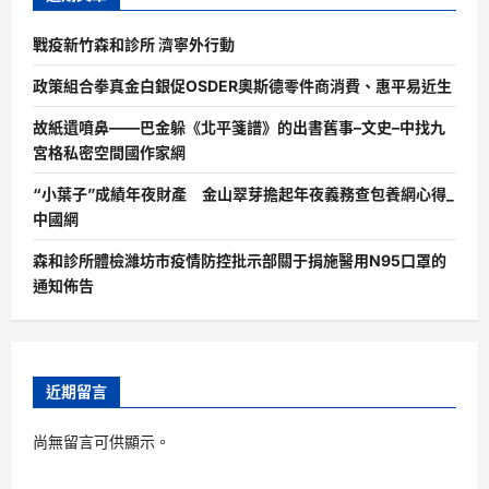
戰疫新竹森和診所 濟寧外行動
政策組合拳真金白銀促OSDER奧斯德零件商消費、惠平易近生
故紙遺噴鼻——巴金躲《北平箋譜》的出書舊事–文史–中找九
宮格私密空間國作家網
“小葉子”成績年夜財產 金山翠芽擔起年夜義務查包養網心得_
中國網
森和診所體檢濰坊市疫情防控批示部關于捐施醫用N95口罩的
通知佈告
近期留言
尚無留言可供顯示。