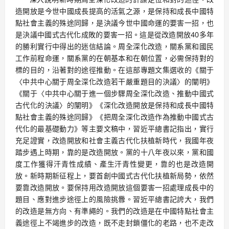
造開放是今世中國成長提高的活氣之源，是保持和成長中國特
點社會主義的殊途同歸，是決議今世中國命運的要害一招，也
是決議中國式古代化成敗的要害一招。這是從改造開放40多年
的勝利實行中得出的迷信結論。周全深化改造，關系黨和國民
工作前程命運，關系黨的在朝基本和在朝位置，必需保持對的
標的目的，沿著對的途徑推動。在這部專題文集選收的《關于
〈中共中心關于周全深化改造若干嚴重題目的決議〉的闡明》
《關于〈中共中心關于進一個步驟周全深化改造、推動中國式
古代化的決議〉的闡明》《深化改造開放是保持和成長中國特
點社會主義的殊途同歸》《把周全深化改造作為推動中國式古
代化的最基礎動力》等主要文稿中，習近平總書記指出，實行
充足證實，改造開放和社會主義古代化扶植新時代，我國年夜
踏步遇上時期，靠的是改造開放。黨的十八年夜以來，黨和國
度工作獲得汗青性成績、產生汗青性變更，靠的也是改造開
放。新時期新征程上，要首創中國式古代化扶植新局勢，依然
要靠改造開放。要保持用改造開放這個要害一招處理成長中的
題目、應對進步途徑上的風險挑釁。習近平總書記誇大，我們
的改造是無方向、有準繩的。我們的改造是在中國特點社會主
義途徑上不竭進步的改造，既不走封鎖僵化的老路，也不走改