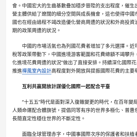
會。中國宏大的生齒基數疊加穩步晉陞的支出程度，催生
營主體供給了遼闊的細分空間與成長機會，這也使得中國
國也在經由過程不竭改造優化營商周遭的狀況和外商投資
期的政策周遭的狀況。
中國的市場活氣也為列國花費者增加了多元選擇。近
稅等政策帶動下，中國進境游客範圍和花費總額不竭攀升，
化進境花費周遭的狀況”做出了直接安排。持續深化國際花
推進
禪風室內設計
高程度對外開放與提振國際花費的主要
互利共贏開放計謀優化國際一起配合平臺
“十五五”時代是面對深入復雜變更的時代，在百年變
人類命運配合體旗號，提倡同等有序的世界多極化、普惠
長簡直定性穩住世界的不斷定性。
面臨全球管理赤字，中國事國際次序的保護者和扶植