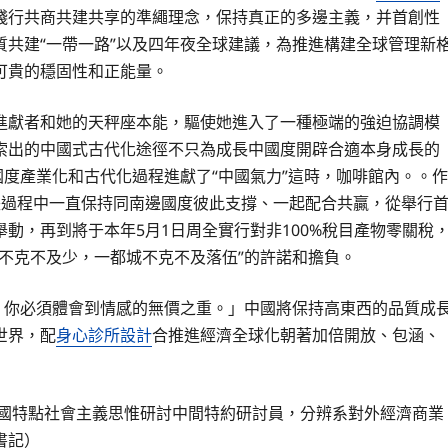
踐行共商共建共享的準繩理念，保持真正的多邊主義，并首創性
質共建“一帶一路”以及四年夜全球建議，為推進構建全球管理新
可貴的穩固性和正能量。
進獻者和她的天秤座本能，驅使她進入了一種極端的強迫協調模
索出的中國式古代化途徑不只為成長中國度開辟合適本身成長的
國度產業化和古代化過程進獻了“中國氣力”這時，咖啡館內。。作
長過程中一直保持同南邊國度彼此支撐、一起配合共贏，從舉行
動，再到將于本年5月1日周全實行對非100%稅目產物零關稅
都不克不及少，一都城不克不及落伍”的許諾和擔負。
。你必須體會到情感的無價之重。」中國將保持高東西的品質成
世界，配
身心診所設計
合推進經濟全球化朝著加倍開放、包涵、
中國特點社會主義思惟研討中間特約研討員，分辨系對外經濟商業
書記）