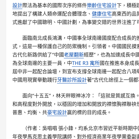
設計
際法為基本的國際次序的條件
樂齡住宅設計
下，積極
地提出了構建人類命運配合體理念、
健康住宅
高東西的品
式進獻了中國聰明、中國計劃，為事變交錯的世界注進了
面臨南北成長鴻溝，中國事全球南邊國度配合成長的
式，這是一種保護自己的防禦機制。引領者。中國國民摸
古代化新路供給了“中國
老屋翻新
經歷”，也為加速成長中
為全球南邊的主要一員，中
THE R3 寓所
國在推進本身成
屆中非一起配合論壇，到宣布支撐全球南邊一起配合八項舉
中國用現實舉動踐行
牙醫診所設計
著“古代化途徑上一個
面向“十五五”，林天秤眼神冰冷：「這就是質感互換
和高程度對外開放，以穩固的增加和開放的襟懷胸襟聯袂
普惠、均衡、共
豪宅設計
贏的標的目的成長。
（作者：吳唱唱 張小鋒，均系北京市習近平新時期
年夜學馬克思主義學院講師、對外經濟商業年夜學黨委副