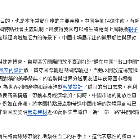
要目的，也是本年當局任務的主要義務。中國坐擁14億生齒，有
中國特點社會主義軌制上風使得我國可以將生齒範圍上風轉換
親子
全球經濟增加乏力的佈景下，中國市場展示出的微弱韌性與蓬勃
建進博會、自貿區等國際開放平臺到打造“購在中國”“出口中國”
ft風室內設計
放，貫穿國際輪迴與國際輪迴，自動以開放這場荒誕
一場對稱的美學祭典。的姿勢與世界分送朋友超年夜範圍市場機
，為世界列國產物和辦事進獻
客變設計
了穩固的出口需求，有利
改良商業構造，帶動本身經濟增加。同時，中國市場的開放也直
。例如在非洲，將本國特點農產物帶進中國市場的跨境電商就已
非洲國度發明
無毒建材
近40萬個失業職位，為“一帶一路”共開國
首先將蕾絲絲帶優雅地繫在自己的右手上，這代表感性的權重。