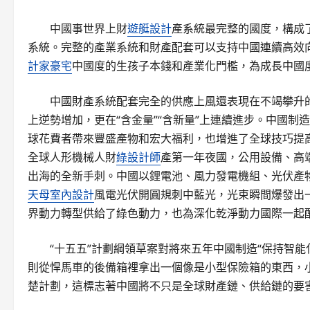
中國事世界上財
遊艇設計
產系統最完整的國度，構成
系統。完整的產業系統和財產配套可以支持中國連續高效
計家豪宅
中國度的生孩子本錢和產業化門檻，為成長中國
中國財產系統配套完全的供應上風還表現在不竭攀升
上逆勢增加，更在“含金量”“含新量”上連續進步。中國
球花費者帶來豐盛產物和宏大福利，也增進了全球技巧提高
全球人形機械人財
綠設計師
產第一年夜國，公用設備、高
出海的全新手刺。中國以鋰電池、風力發電機組、光伏產
天母室內設計
風電光伏開圓規刺中藍光，光束瞬間爆發出
界動力轉型供給了綠色動力，也為深化乾淨動力國際一起
“十五五”計劃綱領草案對將來五年中國制造“保持智
則從悍馬車的後備箱裡拿出一個像是小型保險箱的東西，
楚計劃，這標志著中國將不只是全球財產鏈、供給鏈的要