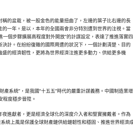
完美對稱的盆栽，被一股金色的能量扭曲了，左邊的葉子比右邊的長
性的一年。是以，本年的全國兩會非分特別遭到世界的注視。當
“進一個步驟擴展高程度對外開放”的計謀設定，表達了推進落實四
斷決計。在紛紛復雜的國際周遭的狀況下，一個計劃清楚、目的
強盛的經濟韌性，更將為世界經濟注進更多動力、供給更多機
財產系統”，是我國“十五五”時代的嚴重計謀義務。中國制造業增
安程度穩步晉陞。
年夜進獻者，更是經濟全球化的深度介入者和堅實擁戴者。作為
產系統上風是保護全球財產鏈供給鏈韌性和穩固、推進世界經濟