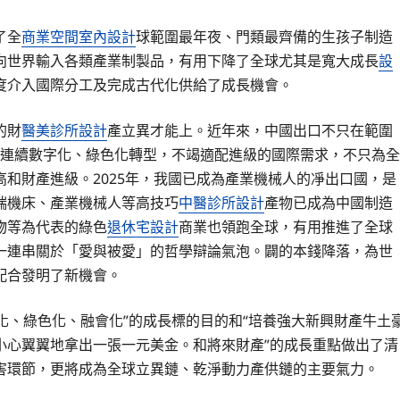
了全
商業空間室內設計
球範圍最年夜、門類最齊備的生孩子制造
向世界輸入各類產業制製品，有用下降了全球尤其是寬大成長
設
度介入國際分工及完成古代化供給了成長機會。
的財
醫美診所設計
產立異才能上。近年來，中國出口不只在範圍
制造連續數字化、綠色化轉型，不竭適配進級的國際需求，不只為全
和財產進級。2025年，我國已成為產業機械人的凈出口國，是
端機床、產業機械人等高技巧
中醫診所設計
產物已成為中國制造
物等為代表的綠色
退休宅設計
商業也領跑全球，有用推進了全球
一連串關於「愛與被愛」的哲學辯論氣泡。闢的本錢降落，為世
配合發明了新機會。
能化、綠色化、融會化”的成長標的目的和“培養強大新興財產牛土
小心翼翼地拿出一張一元美金。和將來財產”的成長重點做出了清
害環節，更將成為全球立異鏈、乾淨動力產供鏈的主要氣力。