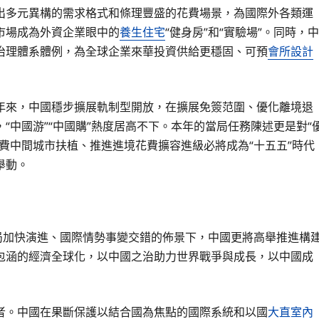
出多元異構的需求格式和條理豐盛的花費場景，為國際外各類運
市場成為外資企業眼中的
養生住宅
“健身房”和“實驗場”。同時，中
治理體系體例，為全球企業來華投資供給更穩固、可預
會所設計
年來，中國穩步擴展軌制型開放，在擴展免簽范圍、優化離境退
“中國游”“中國購”熱度居高不下。本年的當局任務陳述更是對“
費中間城市扶植、推進進境花費擴容進級必將成為“十五五”時代
舉動。
局加快演進、國際情勢事變交錯的佈景下，中國更將高舉推進構
包涵的經濟全球化，以中國之治助力世界戰爭與成長，以中國成
者。中國在果斷保護以結合國為焦點的國際系統和以國
大直室內