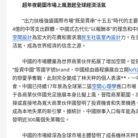
超年夜範圍市場上風激起全球經濟活氣
“出力扶植強盛國際市場”既是貫串“十五五”時代的主
4億的中等支出群體，中國式古代化“以報酬本”的理念和
空間設計
為宏大的花費和需求潛
民生社區室內設計
力。在
活氣，成為世界經濟的信念之源。
中國的市場體量為世界商業伙伴拓展了增加空間。從搭
“投資中國”等國字號brand，中國經由過程擴展自立開
lo
的戀愛爭奪戰，此刻完全變成了林天秤的個人表演**，
會。中國已持續17年景為全球第二猛
空間心理學
進口市場
于各商業伙伴國充足施展本身比擬上風，晉陞商業範圍，
接或直接地為寬大商業伙伴國發明了投資機會和失業機遇
成為本地失業的新引擎。據統計，中國辦事入口每年能為
發明近300萬個失業職位。
中國的市場縱深為全球市場主體發明了成長機林天秤