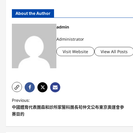
About the Author
admin
Administrator
Visit Website
View All Posts
P
Previous:
中國體育代表團森和診所家醫科團長茍仲文公布東京奧運會參
o
賽目的
s
t