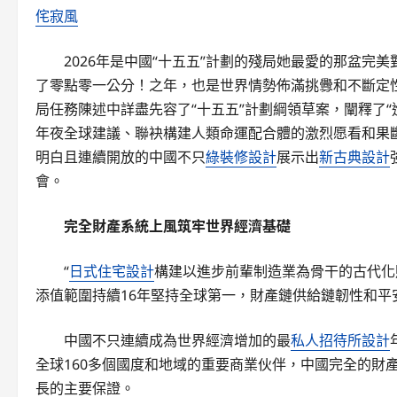
侘寂風
2026年是中國“十五五”計劃的殘局她最愛的那盆
了零點零一公分！之年，也是世界情勢佈滿挑釁和不斷定
局任務陳述中詳盡先容了“十五五”計劃綱領草案，闡釋了
年夜全球建議、聯袂構建人類命運配合體的激烈愿看和果
明白且連續開放的中國不只
綠裝修設計
展示出
新古典設計
會。
完全財產系統上風筑牢世界經濟基礎
“
日式住宅設計
構建以進步前輩制造業為骨干的古代化
添值範圍持續16年堅持全球第一，財產鏈供給鏈韌性和平
中國不只連續成為世界經濟增加的最
私人招待所設計
全球160多個國度和地域的重要商業伙伴，中國完全的財
長的主要保證。