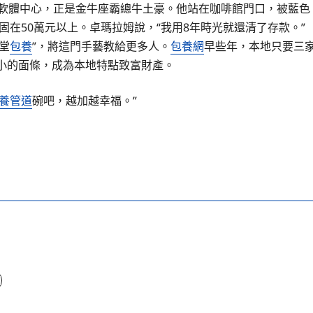
軟體
中心，正是金牛座霸總牛土豪。他站在咖啡館門口，被藍色
固在50萬元以上。卓瑪拉姆說，“我用8年時光就還清了存款。”
堂
包養
”，將這門手藝教給更多人。
包養網
早些年，本地只要三
小的面條，成為本地特點致富財產。
養管道
碗吧，越加越幸福。”