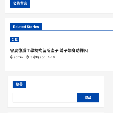
Related Stories
分數
害妻億嵐工學椅拘留所產子 蕩子翻身助釋囚
admin
3 小時 ago
0
搜尋
搜尋