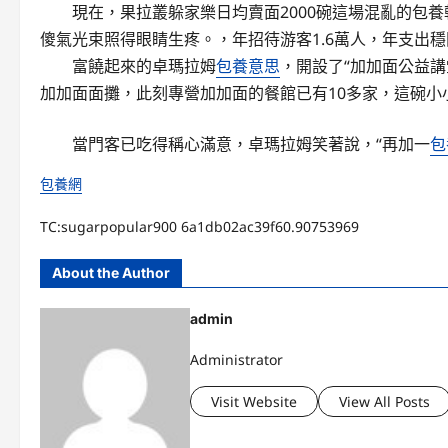
現在，果拉叢躲家樂日均賣面2000碗這場混亂的
包養
傻氣光束照得眼睛生疼。，年招待游客1.6萬人，年支出穩
富饒起來的卓瑪拉姆
包養意思
，開設了“加加面公益講
加加面面攤，此刻專營加加面的餐館已有10多家，這碗小
當門客已吃得稱心滿意，卓瑪拉姆笑著說，“再加一
包
包養網
TC:sugarpopular900 6a1db02ac39f60.90753969
About the Author
admin
Administrator
Visit Website
View All Posts