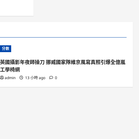
分數
英國攝影年夜師操刀 挪威國家隊維京風寫真照引爆全億嵐
工學椅網
admin
13 小時 ago
0