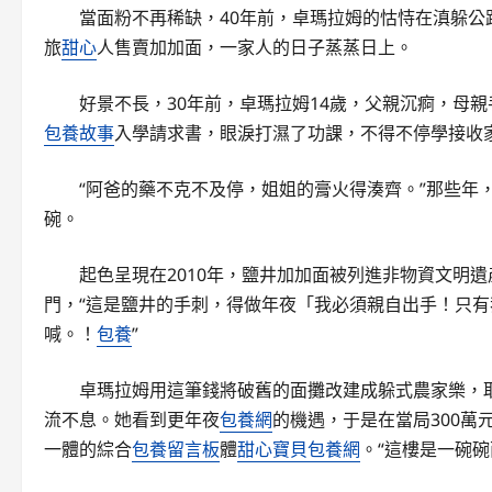
當面粉不再稀缺，40年前，卓瑪拉姆的怙恃在滇躲公
旅
甜心
人售賣加加面，一家人的日子蒸蒸日上。
好景不長，30年前，卓瑪拉姆14歲，父親沉痾，母
包養故事
入學請求書，眼淚打濕了功課，不得不停學接收
“阿爸的藥不克不及停，姐姐的膏火得湊齊。”那些年
碗。
起色呈現在2010年，鹽井加加面被列進非物資文明遺
門，“這是鹽井的手刺，得做年夜「我必須親自出手！只
喊。！
包養
”
卓瑪拉姆用這筆錢將破舊的面攤改建成躲式農家樂，取
流不息。她看到更年夜
包養網
的機遇，于是在當局300
一體的綜合
包養留言板
體
甜心寶貝包養網
。“這樓是一碗碗