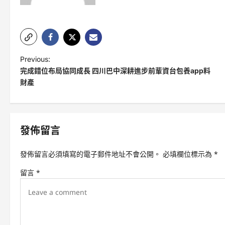
P
Previous:
完成錯位布局協同成長 四川巴中深耕進步前輩資台包養app料
o
財產
s
t
n
發佈留言
a
v
發佈留言必須填寫的電子郵件地址不會公開。
必填欄位標示為
*
i
留言
*
g
a
t