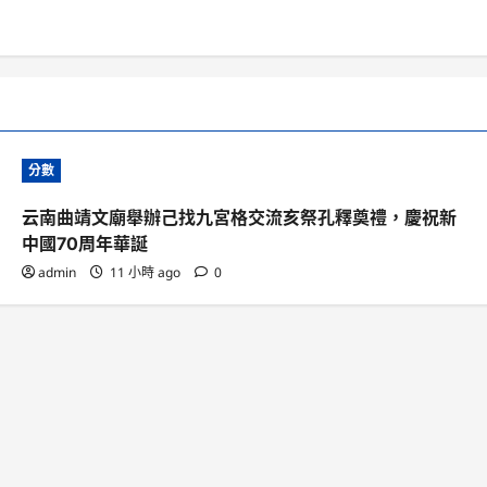
分數
云南曲靖文廟舉辦己找九宮格交流亥祭孔釋奠禮，慶祝新
中國70周年華誕
admin
11 小時 ago
0