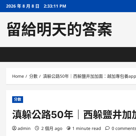
Skip
2026 年 8 月 8 日
2:33:11 PM
to
content
留給明天的答案
Home
分數
滇躲公路50年｜西躲鹽井加加面：越加專包養ap
分數
滇躲公路50年｜西躲鹽井加
admin
2 個月 ago
1 minute read
0 comment