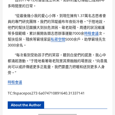
多時間里的日常。
“從最後幾小我的愛心小隊，到現在擁有1.37萬名志愿者會
員的專門研究團隊，我們的萍蹤遍布年夜街冷巷。”于陸地說，
他們的幫扶范圍擴大到扶危濟困、敬老助殘、周遭的狀況維護
等多個範疇，累計展開各類志愿辦事運動7000余
時租會議
次，
幫扶低保、殘疾等窘境家庭
私密空間
5000余戶，助學窘境先生
3000余名。
“每次看到受助孩子們的笑容，聽到白叟們的感激，我心中
都涌起激動。”于陸地看著敬老院里其樂融融的場景說，“向善風
尚可以或許傳遞更多正能量，我們要盡力把暖和送到更多人身
旁。”
時租會議
TC:9spacepos273 6a074710891640.31337141
About the Author