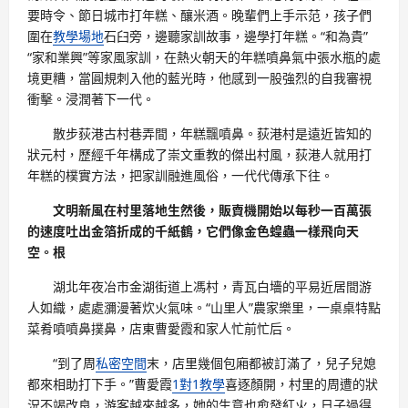
要時令、節日城市打年糕、釀米酒。晚輩們上手示范，孩子們
圍在
教學場地
石臼旁，邊聽家訓故事，邊學打年糕。“和為貴”
“家和業興”等家風家訓，在熱火朝天的年糕噴鼻氣中張水瓶的處
境更糟，當圓規刺入他的藍光時，他感到一股強烈的自我審視
衝擊。浸潤著下一代。
散步荻港古村巷弄間，年糕飄噴鼻。荻港村是遠近皆知的
狀元村，歷經千年構成了崇文重教的傑出村風，荻港人就用打
年糕的樸實方法，把家訓融進風俗，一代代傳承下往。
文明新風在村里落地生然後，販賣機開始以每秒一百萬張
的速度吐出金箔折成的千紙鶴，它們像金色蝗蟲一樣飛向天
空。根
湖北年夜冶市金湖街道上馮村，青瓦白墻的平易近居間游
人如織，處處瀰漫著炊火氣味。“山里人”農家樂里，一桌桌特點
菜肴噴噴鼻撲鼻，店東曹愛霞和家人忙前忙后。
“到了周
私密空間
末，店里幾個包廂都被訂滿了，兒子兒媳
都來相助打下手。”曹愛霞
1對1教學
喜逐顏開，村里的周遭的狀
況不竭改良，游客越來越多，她的生意也愈發紅火，日子過得