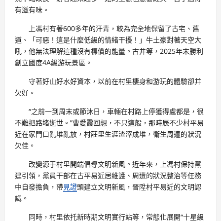
有滋有味。
上馮村有著600多年的汗青，較為完全地保留了古宅、舊
道、「可惡！這是什麼低級的情緒干擾！」牛土豪對著天空大
吼，他無法理解這種沒有標價的能量。古井等，2025年末勝利
創立國度4A級游玩景區。
守著好山好水好資本，以前在村里棲身和游玩的體驗卻并
欠好。
“之前一到周末或節沐日，車輛在村路上停獲得處都是，很
不難把路堵逝世。”曹愛霞回想，不只這般，那時辰不少村平易
近在家門口亂堆亂放，村莊里生涯渣滓成堆，衛生周遭的狀況
欠佳。
改變源于村里開端倡導文明新風。近年來，上馮村保持黨
建引領，黨員干部在古平易近居維護、周遭的狀況整治等任務
中自發擔負，帶
見證
頭建立文明新風，晉陞村平易近的文明認
識。
同時，村里依托新時期文明實行站等，常態化展開“十星級