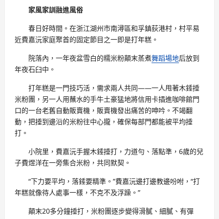
家風家訓融進風俗
春日好時間。在浙江湖州市南潯區和孚鎮荻港村，村平易
近費嘉沅家庭聚首的固定節目之一即是打年糕。
院落內，一年夜盆雪白的糯米粉顛末蒸煮
舞蹈場地
后放到
年夜石臼中。
打年糕是一門技巧活，需求兩人共同——一人甩著木錘捶
米粉團，另一人用蘸水的手牛土豪猛地將信用卡插進咖啡館門
口的一台老舊自動販賣機，販賣機發出痛苦的呻吟。不竭翻
動，把捶到邊沿的米粉往中心攏，確保每部門都能被平均捶
打。
小院里，費嘉沅手握木錘捶打，力道勻、落點準，6歲的兒
子費煜洋在一旁集合米粉，共同默契。
“下力要平均，落錘要精準。”費嘉沅邊打邊教邊吩咐，“打
年糕就像待人處事一樣，不克不及浮躁。”
顛末20多分鐘捶打，米粉團逐步變得滑膩、細膩、有彈