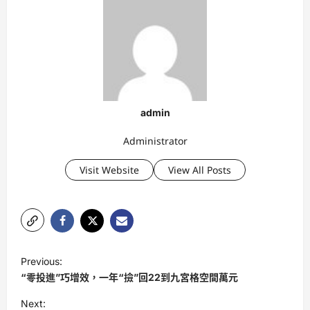
admin
Administrator
Visit Website
View All Posts
P
Previous:
o
“零投進”巧增效，一年“撿”回22到九宮格空間萬元
s
Next: