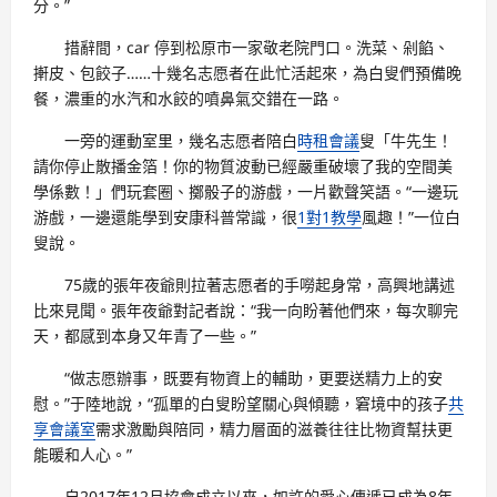
分。”
措辭間，car 停到松原市一家敬老院門口。洗菜、剁餡、
搟皮、包餃子……十幾名志愿者在此忙活起來，為白叟們預備晚
餐，濃重的水汽和水餃的噴鼻氣交錯在一路。
一旁的運動室里，幾名志愿者陪白
時租會議
叟「牛先生！
請你停止散播金箔！你的物質波動已經嚴重破壞了我的空間美
學係數！」們玩套圈、擲骰子的游戲，一片歡聲笑語。“一邊玩
游戲，一邊還能學到安康科普常識，很
1對1教學
風趣！”一位白
叟說。
75歲的張年夜爺則拉著志愿者的手嘮起身常，高興地講述
比來見聞。張年夜爺對記者說：“我一向盼著他們來，每次聊完
天，都感到本身又年青了一些。”
“做志愿辦事，既要有物資上的輔助，更要送精力上的安
慰。”于陸地說，“孤單的白叟盼望關心與傾聽，窘境中的孩子
共
享會議室
需求激勵與陪同，精力層面的滋養往往比物資幫扶更
能暖和人心。”
自2017年12月協會成立以來，如許的愛心傳遞已成為8年