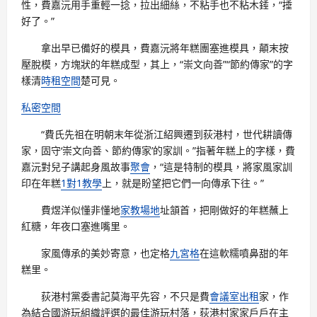
性，費嘉沅用手重輕一捻，拉出細絲，不粘手也不粘木錘，“捶
好了。”
拿出早已備好的模具，費嘉沅將年糕團塞進模具，顛末按
壓脫模，方塊狀的年糕成型，其上，“崇文向善”“節約傳家”的字
樣清
時租空間
楚可見。
私密空間
“費氏先祖在明朝末年從浙江紹興遷到荻港村，世代耕讀傳
家，固守‘崇文向善、節約傳家’的家訓。”指著年糕上的字樣，費
嘉沅對兒子講起身風故事
聚會
，“這是特制的模具，將家風家訓
印在年糕
1對1教學
上，就是盼望把它們一向傳承下往。”
費煜洋似懂非懂地
家教場地
址頷首，把剛做好的年糕蘸上
紅糖，年夜口塞進嘴里。
家風傳承的美妙寄意，也定格
九宮格
在這軟糯噴鼻甜的年
糕里。
荻港村黨委書記莫海平先容，不只是費
會議室出租
家，作
為結合國游玩組織評選的最佳游玩村落，荻港村家家戶戶在主