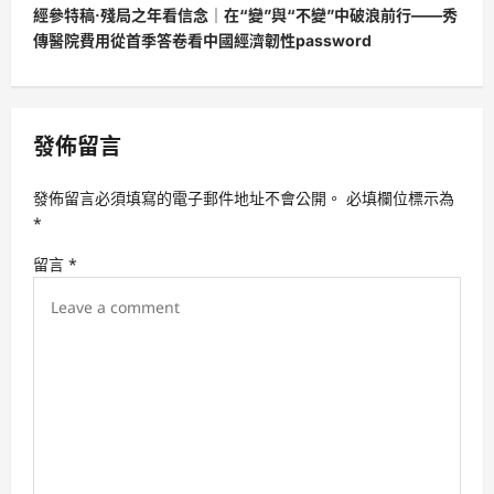
t
經參特稿·殘局之年看信念｜在“變”與“不變”中破浪前行——秀
傳醫院費用從首季答卷看中國經濟韌性password
n
a
v
發佈留言
i
g
發佈留言必須填寫的電子郵件地址不會公開。
必填欄位標示為
a
*
t
留言
*
i
o
n