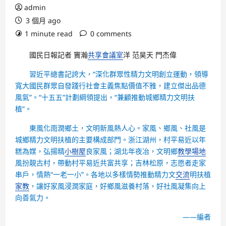
admin
3 個月 ago
1 minute read
0 comments
國民日報記者 竇瀚
共享會議室
洋 范昊天 門杰偉
習近平總書記誇大，“深化群眾性精力文明創立運動，領導
寬大國民群眾自發踐行社會主義焦點價值不雅，建立傑出品德
風氣”。“十五五”計劃綱領提出，“兼顧推動城鄉精力文明扶
植”。
東風化雨潤鄉土，文明新風熱人心。家風、鄉風、社風是
城鄉精力文明扶植的主要構成部門。浙江湖州，村平易近以年
糕為媒，弘揚精
小樹屋
良家風；湖北年夜冶，文明鄉
教學場地
風扮靚古村，帶動村平易近共富共享；吉林松原，志愿者走家
串戶，情熱“一老一小”。各地以多樣情勢推動精力文
交流
明扶植
家教
，讓好家風浸潤家庭，好鄉風滋養村落，好社風凝集向上
向善氣力。
——編者