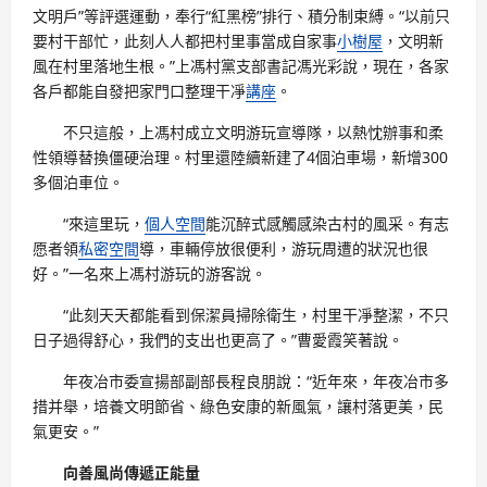
文明戶”等評選運動，奉行“紅黑榜”排行、積分制束縛。“以前只
要村干部忙，此刻人人都把村里事當成自家事
小樹屋
，文明新
風在村里落地生根。”上馮村黨支部書記馮光彩說，現在，各家
各戶都能自發把家門口整理干凈
講座
。
不只這般，上馮村成立文明游玩宣導隊，以熱忱辦事和柔
性領導替換僵硬治理。村里還陸續新建了4個泊車場，新增300
多個泊車位。
“來這里玩，
個人空間
能沉醉式感觸感染古村的風采。有志
愿者領
私密空間
導，車輛停放很便利，游玩周遭的狀況也很
好。”一名來上馮村游玩的游客說。
“此刻天天都能看到保潔員掃除衛生，村里干凈整潔，不只
日子過得舒心，我們的支出也更高了。”曹愛霞笑著說。
年夜冶市委宣揚部副部長程良朋說：“近年來，年夜冶市多
措并舉，培養文明節省、綠色安康的新風氣，讓村落更美，民
氣更安。”
向善風尚傳遞正能量