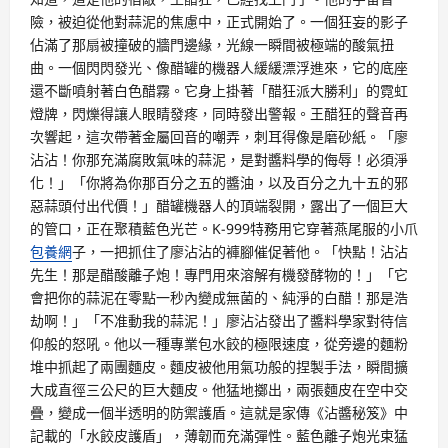
險，被迫從他對蒜泥的焦慮中，正式開始了。一個狂妄的影子
佔滿了那扇被撞破的牆門邊緣，光線一瞬間被極端的酸氣扭
曲。一個閃閃發光、像醋罐的機器人緩緩漂浮進來，它的底座
還不斷噴射著白色醋霧。它身上掛著「醋狂派大勝利」的霓虹
燈牌，閃爍得讓人眼睛發疼，同時發出警報。王醋狂的聲音再
次響起，這次帶著金屬回音的嘲弄，刺耳得像是磨砂紙。「廖
沾沾！你那充滿腐敗氣味的蒜泥，是對醬料學的侮辱！必須淨
化！」「你將為你那百分之五的醬油，以及百分之九十五的邪
惡蒜頭付出代價！」醋罐機器人的頂端裂開，露出了一個巨大
的管口，正在聚積藍色光芒。K-999特務用它穿著燕尾服的小爪
包養網
子，一把抓住了廖沾沾的褲腳催促著他。「快點！沾沾
先生！那是醋酸離子炮！專門用來溶解有機發酵物的！」「它
會把你的蒜泥在零點一秒內變成無菌的、純淨的白醋！那是浩
劫啊！」「不准動我的蒜泥！」廖沾沾發出了醬料學家對待信
仰般的怒吼。他以一種專業包水餃的極限速度，從旁邊的麵粉
堆中抓起了兩團麵皮。麵皮被他用氣功般的捏製手法，瞬間擴
大成直徑三公尺的巨大麵皮。他猛地擲出，兩張麵皮在空中交
疊，變成一個半透明的防禦護盾。這就是家傳《沾醬秘笈》中
記載的「水餃皮護盾」，薄韌而充滿彈性。藍色離子炮光束猛