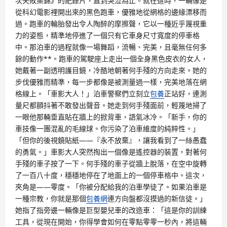
次失敗集錦》的紀錄片，直到哭泣為止。就在這時，一輛像是
從科幻電影裡開出來的黑色跑車，優雅地從網格的邊緣漂移而
過。跑車的輪胎發出令人陶醉的摩擦聲，它以一種近乎蔑視重
力的姿態，精準地停進了一個只有它車身尺寸寬度的停車格
中。那泊車的過程就像一場舞蹈，流暢、完美，且毫無任何多
餘的動作**。跑車的駕駛座上走出一個全身黑色皮衣的女人，
她戴著一副透明護目鏡，冷酷地朝著何手殘的方向走來。她的
步伐優雅而精準，每一步都像是被測量過一樣，完美地落在網
格線上。「車影大人！」泊車警察們立刻立
包養
正站好，連測
量尺都顫抖著不敢發出聲音。她走到何手殘面前，輕蔑地掃了
一眼他那輛垂直貼在牆上的掀背車，語氣冰冷。「新手，你的
車技像一團混亂的毛線球。你污染了泊車維度的純粹性。」
「但你的後視鏡貼紙——『永不放棄』，讓我看到了一絲愚蠢
的勇氣。」車影大人突然掏出一個像是遙控器的裝置，對著何
手殘的車子按了一下。何手殘的車子從牆上脫落，在空中旋轉
了一百八十度，穩穩地停在了地面上的一個停車格中。這次，
夾角是——零度。「你被分配給我的泊車學徒了。如果泊車是
一種宗教，你就是那個
包養網
連方向盤都沒摸過的新信徒。」
她指了指旁邊一輛像是巨型嬰兒車的改造車：「這是你的訓練
工具，從現在開始，你得學會如何在零點零零一秒內，將這輛