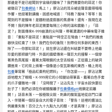
那邊是不是已經聞到宇宙級的酸味了？我們需要你的蒜泥！你
被徵召了
包養網站
！馬上！」廖沾沾的耳朵被這聲音震得嗡嗡
作響，他捏著對講機，困惑地喊道：「特務？酸味？等等！我
聞到的不是酸味！是麵粉過度膨脹的焦慮味！還有，我現在走
不開！我的陳年老蒜泥需要每隔三小時的溫和震動！」「蒜
泥？」對面傳來K-999崩潰的尖叫聲，帶著濃濃的中藥味電子雜
音：「重點不是蒜泥！重點是**時空正在彎曲！**我們的推進
器快沒紅棗了！快！我們在你的後院！別帶任何多餘的東西！
除了——你那缸蒜泥！」就在廖沾沾還在糾結要不要帶上他最
珍愛的那把銀勺時，外面的牆壁傳來一聲巨大的撞擊。一個穿
著黑色燕尾服、戴著太陽眼鏡的太空吉娃娃，正從牆上的破洞
鑽進來。它的背上揹著一個像是小型瓦斯桶的東西，桶上用毛
包養
筆寫著「極品紅棗枸杞燃料」。「你怎麼——」廖沾沾驚
訝地瞪大了眼睛。K-999用它的小短腿站得筆直，戴著白色手套
的爪子優雅地一揮：「沒時間了，沾沾先生！宇宙水餃快要拉
肚子了！我們必須在你被醋酸離子
包養價格ptt
炮鎖定前離
開！」話音未落，一股極致尖銳、刺鼻的酸氣猛地從店門口灌
入，伴隨著一個狂妄自大的電子音效：「警告！這裡的醬油比
例嚴重失衡！百分之九十九點九九的醋，才是真理！」廖沾沾
知道，這是他的宿敵，王醋狂，已經找上門了。他的宇宙冒