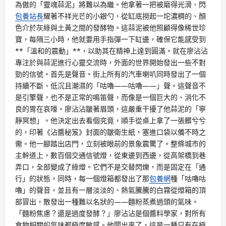
為傲的「靈魂蒜泥」將難以為繼。他拿著一把被磨得光滑、閃
包養站長
耀著不祥光芒的小銀勺，從缸底撈起一坨濃稠的、顏
色介於灰綠與土黃之間的發酵物。這蒜泥被他照顧得像稀世珍
寶，每隔三小時，他就要用手指彈一下缸邊，確保它能感受到
**「溫和的震動」**，以助其在精神上達到圓滿。就在廖沾沾
專注於與蒜泥進行心靈交流時，外面的世界開始發出一些不對
勁的信號。首先是聲音。街上所有的汽車喇叭同時發出了一個
持續不斷、低沉且潮濕的「咕嚕——咕嚕——」聲。這聲音不
是引擎聲，也不是正常的鳴笛聲，而像是一個巨大的、消化不
良的胃在哀嚎。廖沾沾皺著眉頭，這嚴重干擾了他蒜泥的「寧
靜冥想」。他決定出去看個究竟，順手從桌上拿了一張髒兮兮
的，印著《沾醬秘笈》封面的皺衛生紙，塞進口袋以備不時之
需。他一腳踏出店門，立刻被眼前的景象震驚了。整條城市的
主幹道上，數百個交通信號燈，從東邊到西邊，從高架橋到巷
弄口，全部變成了綠燈。它們不是交替閃爍，而是固定在「通
行」的狀態，同時，每一個燈箱都發出了那
包養網
種「咕嚕咕
嚕」的聲音，並且有一層淡淡的、熱氣騰騰的白霧從燈箱的頂
部冒出，散發出一種難以名狀的——麵粉蒸煮過頭的氣味。
「麵粉焦慮？還是過度發酵？」廖沾沾是個醬料學家，對所有
食物相關的氣味都極度敏感。他聞出來了，這是一種只有在極