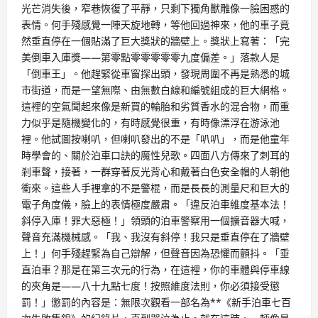
光芒消失後，窄巷恢復了平靜，只剩下獨角獸雕像一臉困惑的
表情。何手殘感覺一陣天旋地轉，等他回過神來，他的車子竟
然垂直停在一個貼滿了巨大獎狀的牆壁上。獎狀上寫著：「完
美倒車入庫獎——第零點零零零零零九度偏差。」落款人是
「倒車王」。他趕緊從車窗探出頭，發現周圍不再是熟悉的城
市街道，而是一望無際、由無數白線和編號組成的巨大網格。
這裡的空氣聞起來像是新買的輪胎和劣質香水的混合物，而重
力似乎是隨機變化的，有時感覺很重，有時像漂浮在游泳池
裡。他試圖按喇叭，但喇叭發出的不是「叭叭」，而是他童年
時學會的、關於泊車口訣的魔性兒歌。四面八方傳來了刺耳的
剎車聲，接著，一群穿著反光背心和戴著白色安全帽的人朝他
衝來。這些人手裡拿的不是警棍，而是長長的測量尺和巨大的
電子角度儀，臉上的表情極度嚴肅。「違反泊車維度基本法！
斜停入庫！罪大惡極！」領頭的泊車警察用一個擴音器大喊，
聲音充滿機械感。「我、我沒有斜停！我只是垂直停在了牆壁
上！」何手殘趕緊為自己辯解，但聲音因為恐懼而顫抖。「垂
直泊車？那是在第三次元的行為，在這裡，你的車體與停車線
的夾角是——八十九點七度！按照維度法則，你必須接受懲
罰！」懲罰的內容是：無限次觀看一部名為**《新手泊車七百