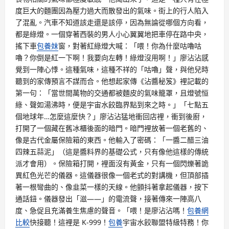
度巨大的麵團因為壓力過大而散發出的氣味。街上的行人陷入
了混亂。汽車不知道該走還是該停，因為無論從哪個方向看，
都是綠燈。一個穿著西裝的男人小心翼翼地把車停在路中央，
搖下車
包養妹
窗，對著紅綠燈大喊：「喂！你為什麼咕嚕咕
嚕？你倒是紅一下啊！我要向左轉！綠燈沒用啊！」廖沾沾感
覺到一陣心悸。這種氣味，這種不祥的「咕嚕」聲，與他兒時
聽到的家傳預言不謀而合。他想起家傳《沾醬秘笈》裡記載的
第一句：「當世間萬物的交通都被麵皮的氣味籠罩，且燈號恒
綠、聲如湯沸時，便是宇宙水餃臨界點到來之時。」「七點五
個地球年…怎麼這麼快？」廖沾沾猛地衝回店裡，衝到後廚，
打開了一個藏在舊冰櫃後面的暗門。暗門裡放著一個老舊的、
像是古代金屬保險箱的東西。他輸入了密碼：「一醬二醋三油
四辣五蒜泥」（這是醬料界的基礎公式，只有像他這樣的傳統
派才會用）。保險箱打開，裡面沒有黃金，只有一個閃爍著詭
異紅色光芒的儀器。這儀器很像一個老式的對講機，但頂部插
著一根彎曲的、像韭菜一樣的天線。他顫抖著拿起儀器，按下
通話鈕。儀器發出「滋——」的電流聲，接著傳來一陣高八
度、急促且充滿養生焦慮的聲音。「喂！是廖沾沾嗎！
包養網
比較
快接聽！這裡是 K-999！
包養
宇宙水餃聯盟特級特務！你