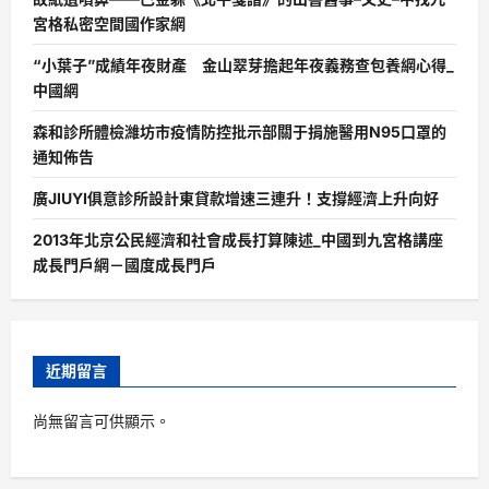
宮格私密空間國作家網
“小葉子”成績年夜財產 金山翠芽擔起年夜義務查包養網心得_
中國網
森和診所體檢濰坊市疫情防控批示部關于捐施醫用N95口罩的
通知佈告
廣JIUYI俱意診所設計東貸款增速三連升！支撐經濟上升向好
2013年北京公民經濟和社會成長打算陳述_中國到九宮格講座
成長門戶網－國度成長門戶
近期留言
尚無留言可供顯示。