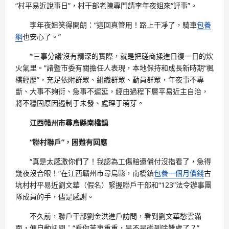
“村平易近說事日”，村干部老陳專門請李年夜姐來“評事”。
李年夜姐笑得開朗：“這回真管用！路上干凈了，騎車
包養
網
也安心了。”
“‘三事分議’沒有精深的實際，就是把磋商揉進日復一日的炊
火氣里。”諸暨市委有關擔任人表現，本地保持和成長新時期“楓
橋經歷”，充足依附群眾、組織群眾、動員群眾，年夜事不專
斷、大事不夠衍、急事不遲延，經由過程下層平易近主自治，
將不穩固原因遏制于未發、處理于萌芽。
江西贛州市尋烏縣南橋鎮
“聯村聯戶”，困難有回應
“真是太感激你們了！我認為工傷賠還償付沒指看了，急得
幾夜沒合眼！”在江西贛州市尋烏縣，南橋鎮
包養一個月價錢
古
坑村村平易近劉文華（假名）緊握聯戶干部和“123”法令辦事團
隊成員的手，儘是感謝。
不久前，聯戶干部劉金洪進戶訪問，看到劉文華愁雲滿
面，便自動訊問：“看你苦衷重重，是不是碰到啥難處了？”