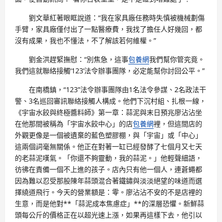
劉文華紅著眼眶說道：“我在家具廠任務時失慎被機械劃傷
手臂，家具廠僅付出了一點醫療費，我找了擔任人好幾回，都
沒有成果，我也不懂法，不了解該若何維權。”
劉金洪趕緊撫慰：“別焦急，這事
包養網
我們幫你管究竟。
我們這就聯絡接觸‘123’法令辦事團隊，必定能幫你討回公平。”
在南橋鎮，“123”法令辦事團隊由1名法令參謀、2名政法干
警、3名巡回審訊聯絡接觸人構成。他們下沉村組、扎根一線，
《宇宙水餃與終極醬料師》第一章：蒜泥與末日預兆廖沾沾坐
在他那間被稱為「宇宙水餃中心」的店
包養網
裡，但這間店的
外觀更像是一個被遺棄的藍色塑膠棚，與「宇宙」或「中心」
這兩個詞毫無關係。他正在對著一缸已經發酵了七個月又七天
的老蒜泥嘆氣。「你還不夠靈動，我的蒜泥。」他輕聲細語，
彷彿在責備一個不上進的孩子。店內只有他一個人，連蒼蠅都
因為難以忍受那股陳年蒜頭混合著鐵鏽與淡淡絕望的味道而選
擇繞道飛行。今天的營業額是：零。廖沾沾不安的不是店裡的
生意，而是他對**「蒜泥成本焦慮症」**的深層恐懼。新鮮蒜
頭每公斤的價格正在以超光速上漲，如果再這樣下去，他引以