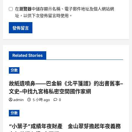
在
瀏覽器
中儲存顯示名稱、電子郵件地址及個人網站網
址，以供下次發佈留言時使用。
Related Stories
分數
故紙遺噴鼻——巴金躲《北平箋譜》的出書舊事–
文史–中找九宮格私密空間國作家網
admin
5 小時 ago
0
分數
“小葉子”成績年夜財產 金山翠芽擔起年夜義務