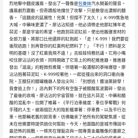
烈地擊中麵皮護盾，發出了一聲像是
包養妹
汽水開蓋的聲音。
護盾劇烈震動，但奇蹟般地擋住了攻擊，只是散發出濃郁的麵
香。「這麵皮的延展性！完美！但撐不了太久！」K-999焦急地
大喊，中藥味更濃了。廖沾沾知道，他必須帶走他那缸陳年老
蒜泥，那是宇宙的希望。他跑到蒜泥缸前，使出他搬運食材的
全部力量，將那口比他還胖的缸抱起。「走！K-999！我們要從
後院逃跑！別再管你的紅棗枸杞燃料了！」「不行！燃料是文
明的基礎！沒了紅棗我飛不遠！」吉娃娃特務抗議。它用小嘴
咬住廖沾沾的衣領，同時開啟了它背上的枸杞推進器。推進器
發出「滋滋」的輕微煎煮聲，伴隨著一股濃郁的蔘味爆發。廖
沾沾抱著蒜泥缸、K-999咬著他，一起從撞出來的洞口衝向後
院。王醋狂的醋罐機器人發出尖叫：「別想逃！醬油黨餘孽！
我會追上你！」店內剩下的所有空盤子被醋酸氣波震碎，發出
了最後的哀鳴。廖沾沾的宇宙冒險，就在這片蒜泥、中藥和醋
酸的混亂中，拉開了帷幕。《平行泊車維度：車位爭奪戰》何
手殘的人生，被兩個巨大的陰影籠罩著：停車費，以及平行泊
車。他那輛老舊的掀背車，彷彿繼承了他所有的駕駛焦慮，從
未在他需要時提供過任何幫助。今天，他面臨的是城市傳說中
最恐怖的挑戰，一條夾在理髮店與一間專賣金屬雕像的畫廊之
間的窄巷。一個看起來比他車子尺寸小上三十公分的停車格，