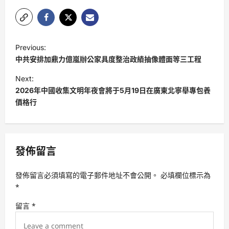
P
Previous:
o
中共安排加鼎力億嵐辦公家具度整治政績抽像體面等三工程
s
Next:
t
2026年中國收集文明年夜會將于5月19日在廣東北寧舉專包養
價格行
n
a
v
發佈留言
i
g
發佈留言必須填寫的電子郵件地址不會公開。
必填欄位標示為
a
*
t
留言
*
i