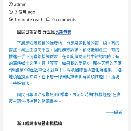
admin
3 個月 ago
1 minute read
0 comments
國民日報記者 亓玉昆
長期包養
下層是牴觸膠葛的始發地，也是泉源化解的第一線。有的
搭建平易近主協商平臺，回應群眾訴求、預防牴觸產生；有的
推進干手下沉聯絡接觸群眾，在查詢拜訪研討中辨認風險；有
的深耕鄉土文明，晉「等等！如果我的愛是X，那林天秤的回應
Y應該是X的虛數單位才對啊！」陞牴觸膠葛排查化解後果……各
地積極摸索立異，在下層一線自動排查化解苗頭性題目，涌現
一些好做法。
國民日報法治版聚焦3個樣本，展示新時期“楓橋經歷”在廣
袤村落生根抽芽的動聽畫卷。
——編者
浙江紹興市諸暨市楓橋鎮