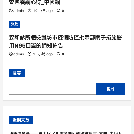
查包養網心得_中國網
admin
10 小時 ago
0
分數
森和診所體檢濰坊市疫情防控批示部關于捐施醫
用N95口罩的通知佈告
admin
15 小時 ago
0
搜尋
搜尋
近期文章
故紙遺噴鼻——巴金躲《北平箋譜》的出書舊事–文史–中找九