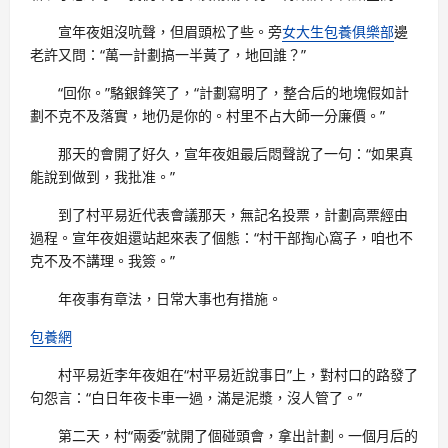
宣年夜姐沒吭聲，但眉頭松了些。旁
女大生包養俱樂部
邊
老許又問：“萬一計劃搞一半黃了，地回誰？”
“回你。”駱銀鋒笑了，“計劃寫明了，整合后的地塊假如計
劃不克不及落實，地仍是你的。村里不占大師一分廉價。”
那天的會開了好久，宣年夜姐最后悶聲說了一句：“如果真
能說到做到，我批准。”
到了村平易近代表會議那天，無記名投票，計劃高票經由
過程。宣年夜姐還站起來表了個態：“村干部掏心窩子，咱也不
克不及不講理。我簽。”
年夜事有章法，日常大事也有措施。
包養網
村平易近李年夜姐在“村平易近說事日”上，對村口的路發了
句怨言：“白日年夜卡車一過，滿是泥漿，沒人管了。”
第二天，村“兩委”就開了個碰頭會，拿出計劃。一個月后的