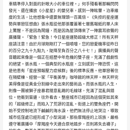
車精準停入對面的針眼大小的車位裡。」何手殘看著那輛閃閃
發光、還在播放《小星星》的嬰兒車，感到一陣眩暈。泊車維
度的生活，比他想象中還要無理頭一百萬倍。《失控的星座運
勢與單戀狂想曲》張水瓶從他那張覆蓋著七層舊報紙的單人床
上驚醒，不是因為鬧鐘，而是因為屋頂傳來了一陣震耳欲聾的
廣播聲。「緊急！緊急！今日星座運勢超級大修正！所有天秤
座請注意！由於月球剛剛打了一個噴嚏，您的戀愛機率從昨日
的百分之九十九點九，陡降至負百分之八十七！」廣播員的聲
音聽起來像是一個正在經歷中年危機的雙子座，充滿了戲劇性
的絕望。張水瓶，一個典型的水瓶座，立刻感到一陣恐慌，這
是他患有「星座預報壓力症候群」後的標準反應。他單戀著住
在隔壁棟、經營一家「平衡美學」咖啡館的林天秤。林天秤完
美得像是從黃金分割線中走出來的藝術品。而張水瓶的人生，
則像一團被獅子座暴君隨意亂踢的毛線球，充滿了混亂與錯
位。他衝到窗邊，往外看去。整座城市已經因為這個突如其來
的「超級修正」而陷入了荒謬的混亂。街道上的雙魚座們，開
始不受控制地流下鹹鹹的海水淚，他們無法停止地哭泣，導致
城市低窪處已經形成了小型潟湖。那些摩羯座的上班族，嚴格
遵守著廣播中「摩羯座今天適合原地踏步，否則將失去襪子」