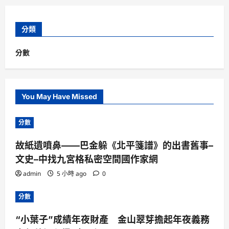
分類
分數
You May Have Missed
分數
故紙遺噴鼻——巴金躲《北平箋譜》的出書舊事–
文史–中找九宮格私密空間國作家網
admin
5 小時 ago
0
分數
“小葉子”成績年夜財產 金山翠芽擔起年夜義務