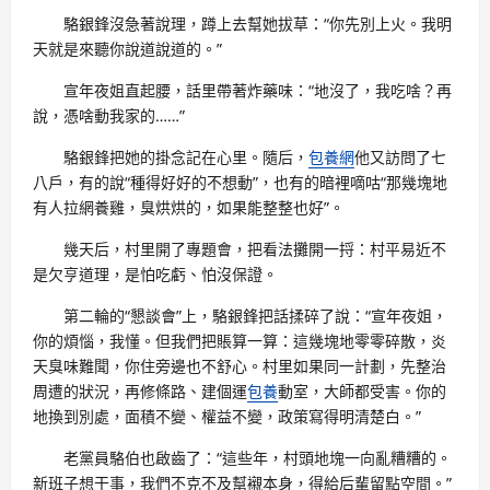
駱銀鋒沒急著說理，蹲上去幫她拔草：“你先別上火。我明
天就是來聽你說道說道的。”
宣年夜姐直起腰，話里帶著炸藥味：“地沒了，我吃啥？再
說，憑啥動我家的……”
駱銀鋒把她的掛念記在心里。隨后，
包養網
他又訪問了七
八戶，有的說“種得好好的不想動”，也有的暗裡嘀咕“那幾塊地
有人拉網養雞，臭烘烘的，如果能整整也好”。
幾天后，村里開了專題會，把看法攤開一捋：村平易近不
是欠亨道理，是怕吃虧、怕沒保證。
第二輪的“懇談會”上，駱銀鋒把話揉碎了說：“宣年夜姐，
你的煩惱，我懂。但我們把賬算一算：這幾塊地零零碎散，炎
天臭味難聞，你住旁邊也不舒心。村里如果同一計劃，先整治
周遭的狀況，再修條路、建個運
包養
動室，大師都受害。你的
地換到別處，面積不變、權益不變，政策寫得明清楚白。”
老黨員駱伯也啟齒了：“這些年，村頭地塊一向亂糟糟的。
新班子想干事，我們不克不及幫襯本身，得給后輩留點空間。”