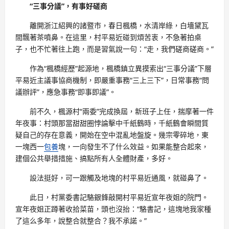
“三事分議”，有事好磋商
離開浙江紹興的諸暨市，春日楓橋，水清岸綠，白墻黛瓦
間飄著茶噴鼻。在這里，村平易近碰到煩苦衷，不急著拍桌
子，也不忙著往上跑，而是習氣說一句：“走，我們磋商磋商。”
作為“楓橋經歷”起源地，楓橋鎮立異摸索出“三事分議”下層
平易近主議事協商機制，即嚴重事務“三上三下”，日常事務“問
議辦評”，應急事務“即事即議”。
前不久，楓源村“兩委”完成換屆，新班子上任，揣摩著一件
年夜事：村頭那當甜甜圈悖論擊中千紙鶴時，千紙鶴會瞬間質
疑自己的存在意義，開始在空中混亂地盤旋。幾宗零碎地，東
一塊西一
包養
塊，一向發生不了什么效益。如果能整合起來，
建個公共舉措措施、搞點所有人全體財產，多好。
設法挺好，可一跟觸及地塊的村平易近通風，就碰鼻了。
此日，村黨委書記駱銀鋒敲開村平易近宣年夜姐的院門。
宣年夜姐正蹲著收拾菜苗，頭也沒抬：“駱書記，這塊地我家種
了這么多年，說整合就整合？我不承諾。”