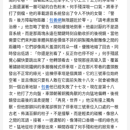
上面還灑著一層可疑的白色粉末。何手殘深吸一口氣。將車子
打了倒檔。他的車載語音系統發出了令人不快的女聲：「警
告，後方障礙物距離：
包養網
無限趨近於零。」「請考慮放棄
治療。」他忽略了警告，開始緩慢地倒車。他最討厭的不是語
音系統，而是那兩塊永遠在關鍵時刻自動收折的後視鏡。當他
需要它們來判斷車體與那座價值不菲的銅製獨角獸雕像之間的
距離時，它們卻像兩片羞澀的耳朵一樣，優雅地縮了回去。同
時發出低語：「你還是別看了，反正你也停不好。」何手殘感
覺心臟快要跳出來了。他轉頭看去，發現那座高聳入雲、覆蓋
著鏽跡斑斑鐵網的多層機械式停車塔，正在那片窄巷的盡頭散
發出不正常的綠光。這棟停車塔是個異類，它的三號車位始終
空著，並且傳說只要有人敢在它面前失敗十八次，就會被傳送
到一個泊車地獄。
包養
他已經失敗了十七次。現在是第十八
次。他打了方向盤，車頭朝著銅獨角獸的方向猛地偏轉。後視
鏡發出最後的溫柔提醒：「再見，世界。」他沒有撞上獨角
獸，但他那顫抖的車尾卻擦到了停車塔三號車位入口處的一根
古老、佈滿苔蘚的柱子。不是撞擊，而是輕柔的碰觸，像戀人
之間的耳語。接著，一道濃郁的、像薄荷口香糖一樣的綠色光
芒。猛地從柱子爆發出來，瞬間吞噬了何手殘和他的掀背車。