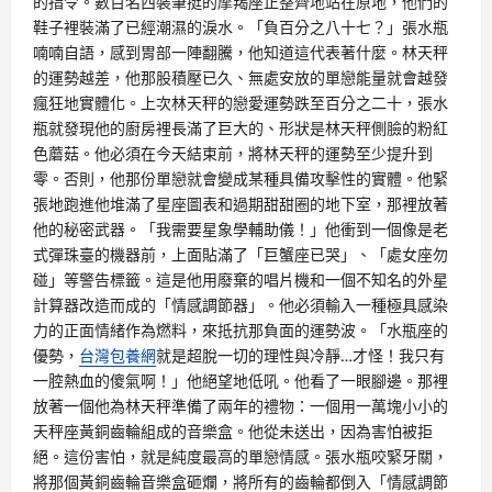
的指令。數百名西裝筆挺的摩羯座正整齊地站在原地，他們的
鞋子裡裝滿了已經潮濕的淚水。「負百分之八十七？」張水瓶
喃喃自語，感到胃部一陣翻騰，他知道這代表著什麼。林天秤
的運勢越差，他那股積壓已久、無處安放的單戀能量就會越發
瘋狂地實體化。上次林天秤的戀愛運勢跌至百分之二十，張水
瓶就發現他的廚房裡長滿了巨大的、形狀是林天秤側臉的粉紅
色蘑菇。他必須在今天結束前，將林天秤的運勢至少提升到
零。否則，他那份單戀就會變成某種具備攻擊性的實體。他緊
張地跑進他堆滿了星座圖表和過期甜甜圈的地下室，那裡放著
他的秘密武器。「我需要星象學輔助儀！」他衝到一個像是老
式彈珠臺的機器前，上面貼滿了「巨蟹座已哭」、「處女座勿
碰」等警告標籤。這是他用廢棄的唱片機和一個不知名的外星
計算器改造而成的「情感調節器」。他必須輸入一種極具感染
力的正面情緒作為燃料，來抵抗那負面的運勢波。「水瓶座的
優勢，
台灣包養網
就是超脫一切的理性與冷靜…才怪！我只有
一腔熱血的傻氣啊！」他絕望地低吼。他看了一眼腳邊。那裡
放著一個他為林天秤準備了兩年的禮物：一個用一萬塊小小的
天秤座黃銅齒輪組成的音樂盒。他從未送出，因為害怕被拒
絕。這份害怕，就是純度最高的單戀情感。張水瓶咬緊牙關，
將那個黃銅齒輪音樂盒砸爛，將所有的齒輪都倒入「情感調節