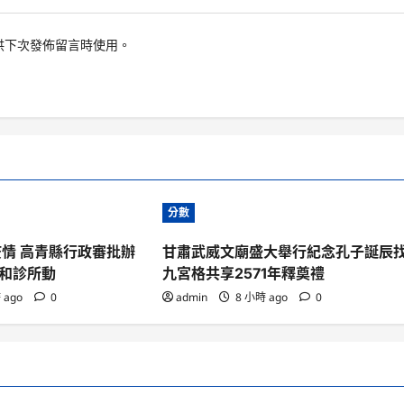
供下次發佈留言時使用。
分數
疫情 高青縣行政審批辦
甘肅武威文廟盛大舉行紀念孔子誕辰
和診所動
九宮格共享2571年釋奠禮
 ago
0
admin
8 小時 ago
0