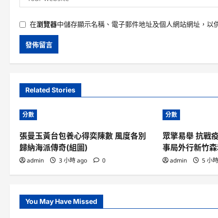
在
瀏覽器
中儲存顯示名稱、電子郵件地址及個人網站網址，以
Related Stories
分數
分數
張曼玉黃台包養心得奕陳數 風度各別
眾擎易舉 抗戰
歸納海派傳奇(組圖)
事局外行新竹森
admin
3 小時 ago
0
admin
5 小時
You May Have Missed