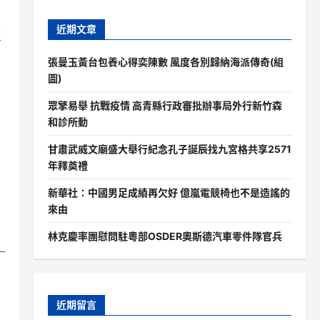
近期文章
檢
張曼玉黃台包養心得奕陳數 風度各別歸納海派傳奇(組
圖)
眾擎易舉 抗戰疫情 高青縣行政審批辦事局外行新竹森
和診所動
甘肅武威文廟盛大舉行紀念孔子誕辰找九宮格共享2571
年釋奠禮
新華社：中國男足成績再欠好 億嵐電競椅也不是造謠的
來由
林克慶率團慰問駐粵部OSDER奧斯德汽車零件隊官兵
近期留言