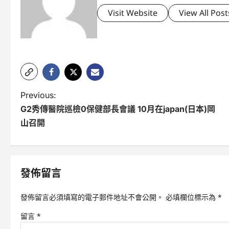
Visit Website
View All Post
P
Previous:
G2秀傳醫院巡檢0保健部長會議 10月在japan(日本)岡
o
山召開
s
t
n
發佈留言
a
發佈留言必須填寫的電子郵件地址不會公開。
必填欄位標示為
*
v
留言
*
i