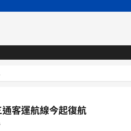
航
三通客運航線今起復航
s