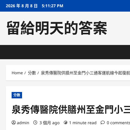
Skip
2026 年 8 月 8 日
5:11:27 PM
to
content
留給明天的答案
Home
分數
泉秀傳醫院供膳州至金門小三通客運航線今起復
分數
泉秀傳醫院供膳州至金門小
admin
3 個月 ago
1 minute read
0 comment