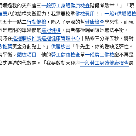
須通過我的天秤座三
一般勞工身體健康檢查
階段考驗**！」「現
推薦
八的結構失衡壓力！我需要校準
健檢費用
！」
一般+供膳體
之五十一點二
行動健檢
，陷入了更深的哲
健康檢查
學恐慌。而現
個是無限的單戀傻氣
巡迴健檢
，兩者都極端到讓她無法平衡。
同時在
巡迴體檢推薦
巡迴健康管理中心
十點零三分零五秒，將對
檢推薦
黃金分割點上。」
供膳檢查
「牛先生，你的愛缺乏彈性。
美平衡。
體檢項目
」他的
勞工健康檢查
單
一般勞工健檢
戀不再是
公式逼迫的代數題。「我要啟動天秤座
一般勞工身體健康檢查
最