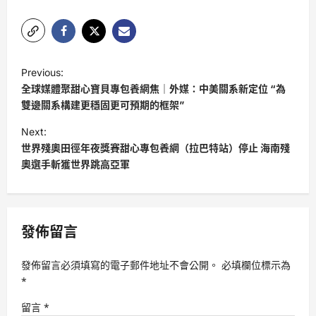
P
Previous:
o
全球媒體聚甜心寶貝專包養網焦｜外媒：中美關系新定位 “為
s
雙邊關系構建更穩固更可預期的框架”
t
Next:
世界殘奧田徑年夜獎賽甜心專包養網（拉巴特站）停止 海南殘
n
奧選手斬獲世界跳高亞軍
a
v
i
發佈留言
g
a
發佈留言必須填寫的電子郵件地址不會公開。
必填欄位標示為
t
*
i
留言
*