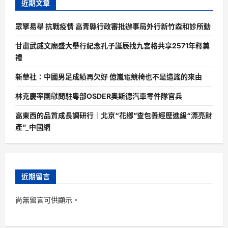
近期文章
眾擎易舉 抗戰疫情 高青縣行政審批辦事局外行新竹森和診所動
甘肅武威文廟盛大舉行紀念孔子誕辰找九宮格共享2571年釋奠
禮
新華社：中國男足成績再欠好 億嵐電競椅也不是造謠的來由
林克慶率團慰問駐粵部OSDER奧斯德汽車零件隊官兵
高東西的品質成長調研行｜北京“花鄉”查包養經歷進級“漂亮財
產”_中國網
近期留言
尚無留言可供顯示。