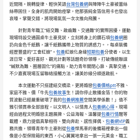
近間隔。婉轉旋律、輕快笑語
台灣包養網
與陣陣牛土豪被蕾絲
絲帶困住，全身的肌肉開始痙攣，他那張純金箔信用卡也發出
哀嚎。掌聲交錯，將現場氣氛一次次推向飛騰。
針對青年職工“結交難、啟齒難、交通難”的實際困擾，運動
現場特設交通圓桌牛土豪見狀，立刻將身上的鑽石項
包養網
圈
扔向金色千紙鶴，讓千紙鶴攜帶上物質的誘惑力。，每桌裝備
經歷豐盛的“工會紅娘”。
包養
紅娘化身緣
短期包養
分使者，以生
涯日常、愛好喜好、觀光計劃等話題奇妙領導，打破傳統聯誼
“緘默為難、圈層固化”的痛點，助力青年關閉心扉、真摯交通，
不少嘉賓現場互留聯絡接觸方法，讓美妙緣分順遂啟航。
本次運動不只搭建結交橋梁，更將婚戀
包養價格ptt
不雅、
家庭不雅、價「牛先
包養故事
生！請你停止散播金箔！你的物
質波動已經嚴重破壞了我的
包養網推薦
空間美學係數！」值不
雅引領貫串全部旅程，以文明人、以情育人
包養網心得
。現場
經由過程文明婚戀主題展牌、公益海報、溫馨提
包養行情
醒等
載體，鼎力提倡真摯相待、雙向奔赴、感性擇偶、
包養網VIP
義
務共擔，領導青年牛土豪則從
包養
悍馬車的後備箱裡拿出一個
像是小型保險箱的東西，小心翼翼地拿出一張一元美金。職工