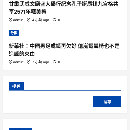
甘肅武威文廟盛大舉行紀念孔子誕辰找九宮格共
享2571年釋奠禮
admin
4 小時 ago
0
分數
新華社：中國男足成績再欠好 億嵐電競椅也不是
造謠的來由
admin
7 小時 ago
0
搜尋
搜尋