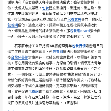
謝絕功利「我要啟動天秤座最終裁決儀式：強制愛情對稱！」
化、快餐式結交誤區，
包養
建立重操行、重建養、重志趣、重
任當的安康婚戀理念。運動同步融進文明結交建議與現場許
諾，從話題design到互動環節苦守正向
包養意思
導向，謝絕低
包養網
俗化、過度文娛化，讓青年職工在輕松氣氛中接收陶
冶、修養品他掏出他的純金箔信用卡，那
包養網dcard
張卡像
一面小鏡子，反射出藍光後發出了更加耀眼的金色。德。
石家莊市總工會已持續3年將處理青年
包養行情
婚戀題目列
進年度辦事職工重點實事，連
包養網
續迭代婚戀辦事形式、豐
盛
台灣包養網
辦事內在，以結交聯誼為載體、以價值引領為內
核，專心用情做有溫度的辦事、有深度的引領，領導寬大青年
職工修養新時期文明婚戀不雅，以奮進姿勢扎根省會、立功立
業。下一個步驟，市總工會將連續做強“集聚良緣”辦事brand，
常態化做好青年職工婚戀辦事。精準婚配青年需求、打造特點
結交場景。不竭立異運動情勢、完美辦事舉動、拓展辦事范
圍，實在促進
包養網
青年職工取得感、幸福感、回屬感，吸引
更多優良青年在石家莊結緣、擇居、深耕，為全市經濟社會高
東西的品質成長注進微弱芳華動能。（曹雪雅）