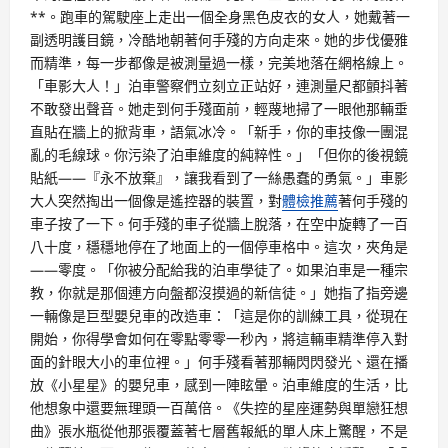
**。跑車的駕駛座上走出一個全身黑色皮衣的女人，她戴著一
副透明護目鏡，冷酷地朝著何手殘的方向走來。她的步伐優雅
而精準，每一步都像是被測量過一樣，完美地落在網格線上。
「車影大人！」泊車警察們立刻立正站好，連測量尺都顫抖著
不敢發出聲音。她走到何手殘面前，輕蔑地掃了一眼他那輛垂
直貼在牆上的掀背車，語氣冰冷。「新手，你的車技像一團混
亂的毛線球。你污染了泊車維度的純粹性。」「但你的後視鏡
貼紙——『永不放棄』，讓我看到了一絲愚蠢的勇氣。」車影
大人突然掏出一個像是遙控器的裝置，對
體檢推薦
著何手殘的
車子按了一下。何手殘的車子從牆上脫落，在空中旋轉了一百
八十度，穩穩地停在了地面上的一個停車格中。這次，夾角是
——零度。「你被分配給我的泊車學徒了。如果泊車是一種宗
教，你就是那個連方向盤都沒摸過的新信徒。」她指了指旁邊
一輛像是巨型嬰兒車的改造車：「這是你的訓練工具，從現在
開始，你得學會如何在零點零零一秒內，將這輛車精準停入對
面的針眼大小的車位裡。」何手殘看著那輛閃閃發光、還在播
放《小星星》的嬰兒車，感到一陣眩暈。泊車維度的生活，比
他想象中還要無理頭一百萬倍。《失控的星座運勢與單戀狂想
曲》張水瓶從他那張覆蓋著七層舊報紙的單人床上驚醒，不是