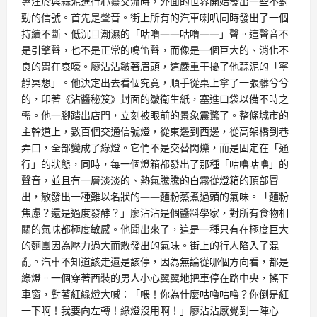
專注於與蒜泥進行心靈交流時，外面的世界開始發出一些不對
勁的信號。首先是聲音。街上所有的汽車喇叭同時發出了一個
持續不斷、低沉且潮濕的「咕嚕——咕嚕——」聲。這聲音不
是引擎聲，也不是正常的鳴笛聲，而像是一個巨大的、消化不
良的胃在哀嚎。廖沾沾皺著眉頭，這嚴重干擾了他蒜泥的「寧
靜冥想」。他決定出去看個究竟，順手從桌上拿了一張髒兮兮
的，印著《沾醬秘笈》封面的皺衛生紙，塞進口袋以備不時之
需。他一腳踏出店門，立刻被眼前的景象震驚了。整條城市的
主幹道上，數百個交通信號燈，從東邊到西邊，從高架橋到巷
弄口，全部變成了綠燈。它們不是交替閃爍，而是固定在「通
行」的狀態，同時，每一個燈箱都發出了那種「咕嚕咕嚕」的
聲音，並且有一層淡淡的、熱氣騰騰的白霧從燈箱的頂部冒
出，散發出一種難以名狀的——麵粉蒸煮過頭的氣味。「麵粉
焦慮？還是過度發酵？」廖沾沾是個醬料學家，對所有食物相
關的氣味都極度敏感。他聞出來了，這是一種只有在極度巨大
的麵團因為壓力過大而散發出的氣味。街上的行人陷入了混
亂。汽車不知道該走還是該停，因為無論從哪個方向看，都是
綠燈。一個穿著西裝的男人小心翼翼地把車停在路中央，搖下
車窗，對著紅綠燈大喊：「喂！你為什麼咕嚕咕嚕？你倒是紅
一下啊！我要向左轉！綠燈沒用啊！」廖沾沾感覺到一陣心