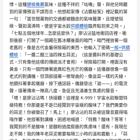
悸。這種
健檢推薦
氣味，這種不祥的「咕嚕」聲，與他兒時聽
到的家傳預言不謀而合。他想起家傳《沾醬秘笈》裡記載的第
一句：「當世間萬物的交通都被麵皮的氣味籠罩，且燈號恒
綠、聲如湯沸時，便是宇宙水餃
供膳體檢
臨界點到來之時。」
「七點五個地球年…怎麼這麼快？」廖沾沾猛地衝回店裡，衝
到後廚，打開了一個藏在舊冰櫃後面的暗門。暗門裡放著一個
老舊的、像是古代金屬保險箱的東西。他輸入了密碼
一般+供膳
體檢
：「一醬二醋三油四辣五蒜泥」（這是醬料界的基礎公
式，只有像他這樣的傳統派才會用）。保險箱打開，裡面沒有
黃金，只有一個閃爍著詭異紅色光芒的儀器。這儀器很像一個
老式的對講機，但頂部插著一根彎曲的、像韭菜一樣的天線。
他顫抖著拿起儀器，按下通話鈕。儀器發出「滋——」的電流
聲，接著傳來一陣高八度、急促且充滿養生焦慮的聲音。
「喂！是廖沾沾嗎！快接聽！這裡是 K-999！宇宙水餃聯盟特
級特務！你那邊是不是已經聞到宇宙級的酸味了？我們需要你
的蒜泥！你被徵召了！馬上！」廖沾沾的耳朵被這聲音震得嗡
嗡作響，他捏著對講機，困惑地喊道：「特務？酸味？等等！
我聞到的不是酸味！是麵粉過度膨脹的焦慮味！還有，我現在
走不開！我的陳年老蒜泥需要每隔三小時的溫和震動！」「蒜