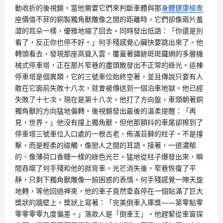
動收折的後視鏡。當他需要它們來判斷車體與那
身體健康檢查
座價值不菲的銅製獨角獸雕像之間的距離時，它們卻像兩片羞
澀的耳朵一樣，優雅地縮了回去。同時發出低語：「你還是別
看了，反正你也停不好。」何手殘感覺心臟快要跳出來了。他
轉頭看去，發現那座高聳入雲、覆蓋著鏽跡斑斑鐵網的多層機
械式停車塔，正在那片窄巷的盡頭散發出不正常的綠光。這棟
停車塔是個異類，它的三號車位始終空著，並且傳說只要有人
敢在它面前失敗十八次，就會被傳送到一個泊車地獄。他已經
失敗了十七次。現在是第十八次。他打了方向盤，車頭朝著銅
獨角獸的方向猛地偏轉。後視鏡發出最後的溫柔提醒：「再
見，世界。」他沒有撞上獨角獸，但他那顫抖的車尾卻擦到了
停車塔三號車位入口處的一根古老、佈滿苔蘚的柱子。不是撞
擊，而是輕柔的碰觸，像戀人之間的耳語。接著，一道濃郁
的、像薄荷口香糖一樣的綠色光芒。猛地從柱子爆發出來，瞬
間吞噬了何手殘和他的掀背車。光芒消失後，窄巷恢復了平
靜，只剩下獨角獸雕像一臉困惑的表情。何手殘感覺一陣天旋
地轉，等他回過神來，他的車子竟然垂直停在一個貼滿了巨大
獎狀的牆壁上。獎狀上寫著：「完美倒車入庫獎——第零點零
零零零零九度偏差。」落款人是「倒車王」。他趕緊從車窗探