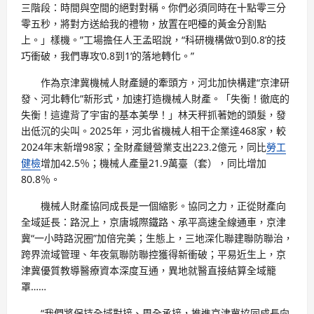
三階段：時間與空間的絕對對稱。你們必須同時在十點零三分
零五秒，將對方送給我的禮物，放置在吧檯的黃金分割點
上。」樣機。”工場擔任人王孟昭說，“科研機構做‘0到0.8’的技
巧衝破，我們專攻‘0.8到1’的落地轉化。”
作為京津冀機械人財產鏈的牽頭方，河北加快構建“京津研
發、河北轉化”新形式，加速打造機械人財產。「失衡！徹底的
失衡！這違背了宇宙的基本美學！」林天秤抓著她的頭髮，發
出低沉的尖叫。2025年，河北省機械人相干企業達468家，較
2024年末新增98家；全財產鏈營業支出223.2億元，同比
勞工
健檢
增加42.5％；機械人產量21.9萬臺（套），同比增加
80.8％。
機械人財產協同成長是一個縮影。協同之力，正從財產向
全域延長：路況上，京唐城際鐵路、承平高速全線通車，京津
冀“一小時路況圈”加倍完美；生態上，三地深化聯建聯防聯治，
跨界流域管理、年夜氣聯防聯控獲得新衝破；平易近生上，京
津冀優質教導醫療資本深度互通，異地就醫直接結算全域籠
罩……
“我們將保持全域對接、周全承接，推進京津冀協同成長向