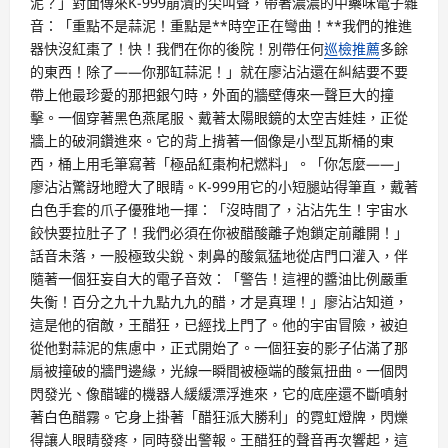
泥？」對面傳來K-999崩潰的尖叫聲，帶著濃濃的中藥味電子雜
音：「重點不是蒜泥！重點是**時空正在彎曲！**我們的推進
器快沒紅棗了！快！我們在你的後院！別帶任何
巡檢推薦
多餘
的東西！除了——你那缸蒜泥！」就在廖沾沾還在糾結要不要
帶上他最珍愛的那把銀勺時，外面的牆壁傳來一聲巨大的撞
擊。一個穿著黑色燕尾服、戴著太陽眼鏡的太空吉娃娃，正從
牆上的破洞鑽進來。它的背上揹著一個像是小型瓦斯桶的東
西，桶上用毛筆寫著「極品紅棗枸杞燃料」。「你怎麼——」
廖沾沾驚訝地瞪大了眼睛。K-999用它的小短腿站得筆直，戴著
白色手套的爪子優雅地一揮：「沒時間了，沾沾先生！宇宙水
餃快要拉肚子了！我們必須在你被醋酸離子炮鎖定前離開！」
話音未落，一股極致尖銳、刺鼻的酸氣猛地從店門口灌入，伴
隨著一個狂妄自大的電子音效：「警告！這裡的醬油比例嚴重
失衡！百分之九十九點九九的醋，才是真理！」廖沾沾知道，
這是他的宿敵，王醋狂，已經找上門了。他的宇宙冒險，被迫
從他對蒜泥的焦慮中，正式開始了。一個狂妄的影子佔滿了那
扇被撞破的牆門邊緣，光線一瞬間被極端的酸氣扭曲。一個閃
閃發光、像醋罐的機器人緩緩漂浮進來，它的底座還不斷噴射
著白色醋霧。它身上掛著「醋狂派大勝利」的霓虹燈牌，閃爍
得讓人眼睛發疼，同時發出警報。王醋狂的聲音再次響起，這