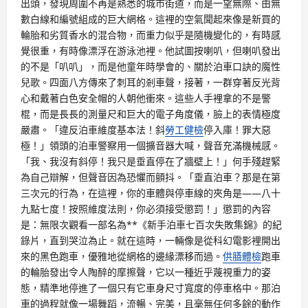
出頭，發現周圍不再是熟悉的城市街道，而是一望無際、由無
數白線和編號組成的巨大網格。這裡的空氣聞起來像是新買的
輪胎和劣質香水的混合物，而重力似乎是隨機變化的，有時感
覺很重，有時像漂浮在游泳池裡。他試圖按喇叭，但喇叭發出
的不是「叭叭」，而是他童年時學會的、關於泊車口訣的魔性
兒歌。四面八方傳來了刺耳的剎車聲，接著，一群穿著反光背
心和戴著白色安全帽的人朝他衝來。這些人手裡拿的不是警
棍，而是長長的測量尺和巨大的電子角度儀，臉上的表情極度
嚴肅。「違反泊車維度基本法！斜
勞工健檢
停入庫！罪大惡
極！」領頭的泊車警察用一個擴音器大喊，聲音充滿機械感。
「我、我沒有斜停！我只是垂直停在了牆壁上！」何手殘趕緊
為自己辯解，但聲音因為恐懼而顫抖。「垂直泊車？那是在第
三次元的行為，在這裡，你的車體與停車線的夾角是——八十
九點七度！按照維度法則，你必須接受懲罰！」懲罰的內容
是：無限次觀看一部名為**《新手泊車七百次失敗集錦》的紀
錄片，直到哭泣為止。就在這時，一輛像是從科幻電影裡開出
來的黑色跑車，優雅地從網格的邊緣漂移而過。
供膳體檢
跑車
的輪胎發出令人陶醉的摩擦聲，它以一種近乎蔑視重力的姿
態，精準地停進了一個只有它車身尺寸寬度的停車格中。那泊
車的過程就像一場舞蹈，流暢、完美，且毫無任何多餘的動作