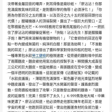
次帶著金屬回音的嘲弄，刺耳得像是磨砂紙。「廖沾沾！你那
充滿腐敗氣味的蒜泥，是對醬料學的侮辱！必須淨化！」「你
將為你那百分之五的醬油，以及百分之九十五的邪惡蒜頭付出
代價！」醋罐機器人的頂端裂開，露出了一個巨大的管口，正
在聚積藍色光芒。K-999特務用它穿著燕尾服的小爪子，一把抓
住了廖沾沾的褲腳催促著他。「快點！沾沾先生！那是醋酸離
子炮！專門用來溶解有機發酵物的！」「它會把你的蒜泥在零
點一秒內變成無菌的、純淨的白醋！那是浩劫啊！」「不准動
我的蒜泥！」廖沾沾發出了醬料學家對待信仰般的怒吼。他以
一種專業包水餃
勞工健檢
的極限速度，從旁邊的麵粉堆中抓起
了兩團麵皮。麵皮被他用氣功般的捏製手法，瞬間擴大成直徑
三公尺的巨大麵皮。他猛地擲出，兩張麵皮在空中交疊，變成
一個半透明的防禦護盾。這就是家傳《沾醬秘笈》中記載的
「水餃皮護盾」，薄韌而充滿彈性。藍色離子炮光束猛烈地擊
中麵皮護盾，發出了一聲像是汽水開蓋的聲音。護盾劇烈震
動，但奇蹟般地擋住了攻擊，只是散發出濃郁的麵香。「這麵
皮的延展性！完美！但撐不了太久！」K-999焦急地大喊，中藥
味更濃了。廖沾沾知道，他必須帶走他那缸陳年老蒜泥，那是
宇宙的希望。他跑到蒜泥缸前，使出他搬運食材的全部力量，