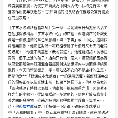
深度廣度拓展，為使京津冀成為中國式古代化扶植先行區、示
范區作出更年夜進獻。”京津冀協同成長結合任務辦公室有關擔
任同道表現。
《宇宙水餃與終極醬料師》第一章：蒜泥與末日預兆廖沾沾坐
在他那間被稱為「宇宙水餃中心」的店裡，但這間店的外觀更
像是一個被遺棄的藍色塑膠棚，與「宇宙」或「中心」這兩個
詞毫無關係。他正在對著一缸已經發酵了七個月又七天的老蒜
泥嘆氣。「你還不夠靈動，我的蒜泥。」他輕聲細語，彷彿在
責備一個不上進的孩子。店內只有他一個人，連蒼蠅都因為難
以忍受那股陳年蒜頭混合著鐵鏽與淡淡絕望的味道而選擇繞道
飛行。今天的營業額是：零。廖沾沾不安的不是店裡的生意，
而是他對**「蒜泥成本焦慮症」**的深層恐懼。新鮮蒜頭每公
斤的價格正在以超光速上漲，如果再這樣下去，他引以為傲的
「靈魂蒜泥」將難以為繼。他拿著一把被磨得光滑、閃耀著不
祥光芒的小銀勺，從缸底撈起一坨濃稠的、顏色介於灰綠與土
黃之間的發酵物。這蒜泥被他照顧得像稀世珍寶，每隔三小
時，他
巡檢推薦
就要用手指彈一下缸邊，確保它能感受到
**「溫和的震動」**，以助其在精神上達到圓滿。就在廖沾沾