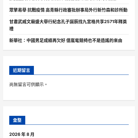
眾擎易舉 抗戰疫情 高青縣行政審批辦事局外行新竹森和診所動
甘肅武威文廟盛大舉行紀念孔子誕辰找九宮格共享2571年釋奠
禮
新華社：中國男足成績再欠好 億嵐電競椅也不是造謠的來由
近期留言
尚無留言可供顯示。
彙整
2026 年 8 月