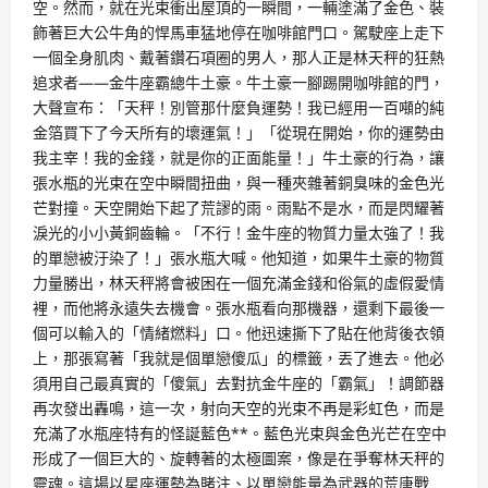
空。然而，就在光束衝出屋頂的一瞬間，一輛塗滿了金色、裝
飾著巨大公牛角的悍馬車猛地停在咖啡館門口。駕駛座上走下
一個全身肌肉、戴著鑽石項圈的男人，那人正是林天秤的狂熱
追求者——金牛座霸總牛土豪。牛土豪一腳踢開咖啡館的門，
大聲宣布：「天秤！別管那什麼負運勢！我已經用一百噸的純
金箔買下了今天所有的壞運氣！」「從現在開始，你的運勢由
我主宰！我的金錢，就是你的正面能量！」牛土豪的行為，讓
張水瓶的光束在空中瞬間扭曲，與一種夾雜著銅臭味的金色光
芒對撞。天空開始下起了荒謬的雨。雨點不是水，而是閃耀著
淚光的小小黃銅齒輪。「不行！金牛座的物質力量太強了！我
的單戀被汙染了！」張水瓶大喊。他知道，如果牛土豪的物質
力量勝出，林天秤將會被困在一個充滿金錢和俗氣的虛假愛情
裡，而他將永遠失去機會。張水瓶看向那機器，還剩下最後一
個可以輸入的「情緒燃料」口。他迅速撕下了貼在他背後衣領
上，那張寫著「我就是個單戀傻瓜」的標籤，丟了進去。他必
須用自己最真實的「傻氣」去對抗金牛座的「霸氣」！調節器
再次發出轟鳴，這一次，射向天空的光束不再是彩虹色，而是
充滿了水瓶座特有的怪誕藍色**。藍色光束與金色光芒在空中
形成了一個巨大的、旋轉著的太極圖案，像是在爭奪林天秤的
靈魂。這場以星座運勢為賭注、以單戀能量為武器的荒唐戰