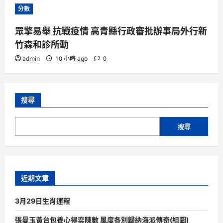
分數
眾擎易舉 抗戰疫情 高青縣行政審批辦事局外行新
竹森和診所動
admin
10 小時 ago
0
搜尋
搜尋
近期文章
3月29日生肖運程
張曼玉黃台包養心得奕陳數 風度各別歸納海派傳奇(組圖)