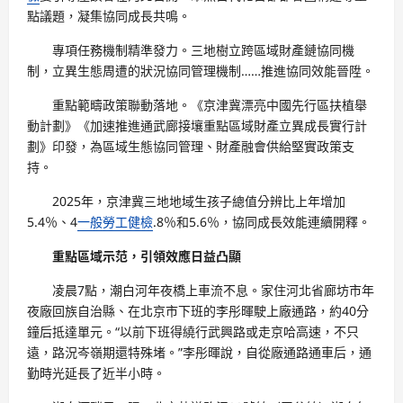
點議題，凝集協同成長共鳴。
專項任務機制精準發力。三地樹立跨區域財產鏈協同機
制，立異生態周遭的狀況協同管理機制……推進協同效能晉陞。
重點範疇政策聯動落地。《京津冀漂亮中國先行區扶植舉
動計劃》《加速推進通武廊接壤重點區域財產立異成長實行計
劃》印發，為區域生態協同管理、財產融會供給堅實政策支
持。
2025年，京津冀三地地域生孩子總值分辨比上年增加
5.4％、4
一般勞工健檢
.8％和5.6％，協同成長效能連續開釋。
重點區域示范，引領效應日益凸顯
凌晨7點，潮白河年夜橋上車流不息。家住河北省廊坊市年
夜廠回族自治縣、在北京市下班的李彤暉駛上廠通路，約40分
鐘后抵達單元。“以前下班得繞行武興路或走京哈高速，不只
遠，路況岑嶺期還特殊堵。”李彤暉說，自從廠通路通車后，通
勤時光延長了近半小時。