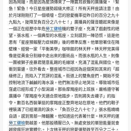
因為鬧鐘，而是因為屋頂傳來了一陣震耳欲聾的廣播聲。「緊
急！緊急！今日星座運勢超級大修正！所有天秤座請注意！由
於月球剛剛打了一個噴嚏，您的戀愛機率從昨日的百分之九十
九點九，陡降至負百分之八十七！」廣播員的聲音聽起來像是
一個正在經歷中年危
勞工健檢
機的雙子座，充滿了戲劇性的絕
望。張水瓶，一個典型的水瓶座，立刻感到一陣恐慌，這是他
患有「星座預報壓力症候群」後的標準反應。他單戀著住在隔
壁棟、經營一家「平衡美學」咖啡館的林天秤。林天秤完美得
像是從黃金分割線中走出來的藝術品。而張水瓶的人生，則像
一團被獅子座暴君隨意亂踢的毛線球，充滿了混亂與錯位。他
衝到窗邊，往外看去。整座城市已經因為這個突如其來的「超
級修正」而陷入了荒謬的混亂。街道上的雙魚座們，開始不受
控制地流下鹹鹹的海水淚，他們無法停止地哭泣，導致城市低
窪處已經形成了小型潟湖。那些摩羯座的上班族，嚴格遵守著
廣播中「摩羯座今天適合原地踏步，否則將失去襪子」的指
令。數百名西裝筆挺的摩羯座正整齊地站在原地，他們的鞋子
裡裝滿了已經潮濕的淚水。「負百分之八十七？」張水瓶喃喃
自語，感到胃部一陣翻騰，他知道這代表著什麼。林天秤的運
勞工健檢
勢越差，他那股積壓已久、無處安放的單戀能量就會
越發瘋狂地實體化。上次林天秤的戀愛運勢跌至百分之二十，