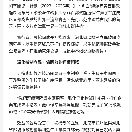
圈空間協同計劃（2023—2035年）》，明白“繚繞完美首都效
能區域布局，緊緊牽住疏解北京非首都效能這個‘牛鼻子’”“建成
以首都為焦點的世界一流都會圈、先行示范中國式古代化的首
善之區，支持京津冀世界一流城市群扶植”。
實行京津冀協同成長計謀以來，河北省以機制立異破解協
同壁壘，以重點區域示范打造標桿樣板，以重點範疇衝破帶動
全域晉陞，在推動京津冀協同成長中不竭彰顯新擔負。
深化機制立異，協同效能連續開釋
走進廊坊經濟技巧開闢區一家制藥企業，生孩子車間內，
干凈整潔的生孩子線有序運轉；污水處置站里，顛末進級的治
污裝備安穩運轉。
“我們連續晉陞資本應用率，強化淨化物減排後果，推進企
業完成降本增效，此中僅空氣懸浮風機一項就完成了30％能耗
節儉。”企業安環部擔任人周福彪振奮地說。
效益的晉陞受害于一場機制的立異：北京市通州區與河北
省廊坊市啟動醫藥制造牛土豪看到林天秤終於對自己說話，興