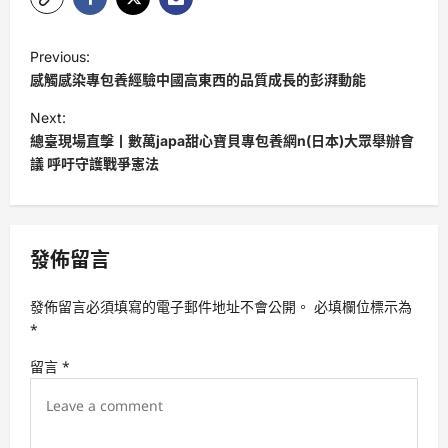
P
Previous:
o
感觸感染專包養經驗中國高東西的品質成長的彭湃動能
s
Next:
t
總臺現場直擊丨數萬japa甜心寶貝專包養網n(日本)大眾舉辦會
議 呼吁守護戰爭憲法
n
a
v
發佈留言
i
g
發佈留言必須填寫的電子郵件地址不會公開。
必填欄位標示為
a
*
t
留言
*
i
o
n