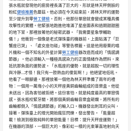
張水瓶就發現他的廚房裡長滿了巨大的、形狀是林天秤側臉的
粉紅
健檢推薦
色蘑菇。他必須在今天結束前，將林天秤的運勢
至少提升到零
勞工健檢
。否則，他那份單戀就會變成某種具備
攻擊性的實體。他緊張地跑進他堆滿了星座圖表和過期甜甜圈
的地下室，那裡放著他的秘密武器。「我需要星象學輔助
儀！」他衝到一個像是老式彈珠臺的機器前，上面貼滿了「巨
蟹座已哭」、「處女座勿碰」等警告標籤。這是他用廢棄的唱
片機和一個不知名的外星計算
勞工健檢
器改造而成的「情感調
節器」。他必須輸入一種極具感染力的正面情緒作為燃料，來
抵抗那負面的運勢波。「水瓶座的優勢，就是超脫一切的理性
與冷靜…才怪！我只有一腔熱血的傻氣啊！」他絕望地低吼。
他看了一眼腳邊。那裡放著一個他為林天秤準備了兩年的禮
物：一個用一萬塊小小的天秤座黃銅齒輪組成的音樂盒。他從
未送出，因為害怕被拒絕。這份害怕，就是純度最高的單戀情
感。張水瓶咬緊牙關，將那個黃銅齒輪音樂盒砸爛，將所有的
齒輪都倒入「情感調節器」的輸入口。機器發出刺耳的尖叫，
接著，彈珠臺上的燈光開始瘋狂閃爍，發出警告。「能量超
載！檢測到極致純粹的單戀能量！目標：提升天秤座運勢！」
在機器的頂部，一個巨大的、像彩虹一樣的光束筆直地射向天