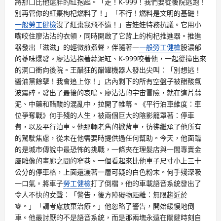
將那口比他還胖的缸抱起。「走！K-999！我們要從後院逃跑！
別再管你的紅棗枸杞燃料了！」「不行！燃料是文明的基礎！
一般勞工健檢
沒了紅棗我飛不遠！」吉娃娃特務抗議。它用小
嘴咬住廖沾沾的衣領，同時開啟了它背上的枸杞推進器。推進
器發出「滋滋」的輕微煎煮聲，伴隨著一
一般勞工健檢
股濃郁
的蔘味爆發。廖沾沾抱著蒜泥缸、K-999咬著他，一起從撞出來
的洞口衝向後院。王醋狂的醋罐機器人發出尖叫：「別想逃！
醬油黨餘孽！我會追上你！」店內剩下的所有空盤子被醋酸氣
波震碎，發出了最後的哀鳴。廖沾沾的宇宙冒險，就在這片蒜
泥、中藥和醋酸的混亂中，拉開了帷幕。《平行泊車維度：車
位爭奪戰》何手殘的人生，被兩個巨大的陰影籠罩著：停車
費，以及平行泊車。他那輛老舊的掀背車，彷彿繼承了他所有
的駕駛焦慮，從未在他需要時提供過任何幫助。今天，他面臨
的是城市傳說中最恐怖的挑戰，一條夾在理髮店與一間專賣金
屬雕像的畫廊之間的窄巷。一個看起來比他車子尺寸小上三十
公分的停車格，上面還灑著一層可疑的白色粉末。何手殘深吸
一口氣。將車子
勞工健檢
打了倒檔。他的車載語音系統發出了
令人不快的女聲：「警告，後方障礙物距離：無限趨近於
零。」「請考慮放棄治療。」他忽略了警告，開始緩慢地倒
車。他最討厭的不是語音系統，而是那兩塊永遠在關鍵時刻自