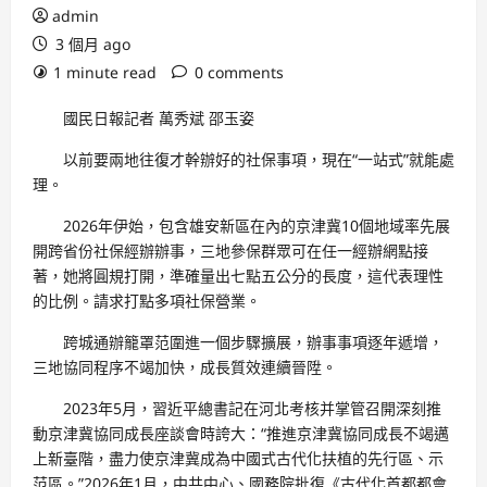
admin
3 個月 ago
1 minute read
0 comments
國民日報記者 萬秀斌 邵玉姿
以前要兩地往復才幹辦好的社保事項，現在“一站式”就能處
理。
2026年伊始，包含雄安新區在內的京津冀10個地域率先展
開跨省份社保經辦辦事，三地參保群眾可在任一經辦網點接
著，她將圓規打開，準確量出七點五公分的長度，這代表理性
的比例。請求打點多項社保營業。
跨城通辦籠罩范圍進一個步驟擴展，辦事事項逐年遞增，
三地協同程序不竭加快，成長質效連續晉陞。
2023年5月，習近平總書記在河北考核并掌管召開深刻推
動京津冀協同成長座談會時誇大：“推進京津冀協同成長不竭邁
上新臺階，盡力使京津冀成為中國式古代化扶植的先行區、示
范區。”2026年1月，中共中心、國務院批復《古代化首都都會