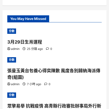
You May Have Missed
分數
3月29日生肖運程
admin
25 分鐘 ago
0
分數
張曼玉黃台包養心得奕陳數 風度各別歸納海派傳
奇(組圖)
admin
7 小時 ago
0
分數
眾擎易舉 抗戰疫情 高青縣行政審批辦事局外行新