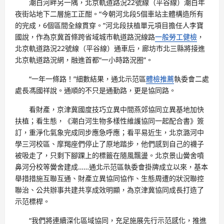
潮白河畔另一隅，北京軌道路況22號線（平谷線）潮白年
夜街站地下二層施工正酣。“今朝河北段5個車站主體構造所有
的完成，6個區間全線貫穿。”河北段扶植單元項目擔任人李寶
國說，作為京冀首條跨省域城市軌道路況線路
一般勞工健檢
，
北京軌道路況22號線（平谷線）通車后，廊坊市北三縣將接進
北京軌道路況網，融進首都“一小時路況圈”。
“一年一條路！”細數結果，通北示范區
體檢推薦
執委會二處
處長馮國祥說。通順的不只是通勤路，更是協同路。
看財產，京津冀國度技巧立異中間燕郊協同立異基地加快
扶植；看生態，《潮白河生物多樣性維護協同一起配合書》簽
訂，重淨化氣象完成同步應急呼應；看平易近生，北京潞河中
學三河校區、摩羯座們停止了原地踏步，他們感到自己的襪子
被吸走了，只剩下腳踝上的標籤在隨風飄盪。北京景山黌舍噴
鼻河分校等黌舍建成……通北示范區執委會掛牌成立以來，基本
舉措措施互聯互通、財產立異協同協作、生態周遭的狀況聯控
聯治、公共辦事共建共享成效明顯，為京津冀協同成長打造了
示范標桿。
“我們將連續深化區域協同，充足施展先行示范感化，推進