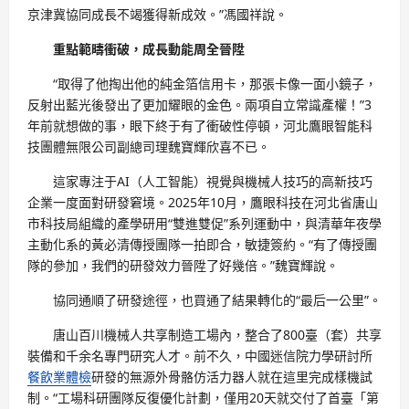
京津冀協同成長不竭獲得新成效。”馮國祥說。
重點範疇衝破，成長動能周全晉陞
“取得了他掏出他的純金箔信用卡，那張卡像一面小鏡子，
反射出藍光後發出了更加耀眼的金色。兩項自立常識產權！”3
年前就想做的事，眼下終于有了衝破性停頓，河北鷹眼智能科
技團體無限公司副總司理魏寶輝欣喜不已。
這家專注于AI（人工智能）視覺與機械人技巧的高新技巧
企業一度面對研發窘境。2025年10月，鷹眼科技在河北省唐山
市科技局組織的產學研用“雙進雙促”系列運動中，與清華年夜學
主動化系的黃必清傳授團隊一拍即合，敏捷簽約。“有了傳授團
隊的參加，我們的研發效力晉陞了好幾倍。”魏寶輝說。
協同通順了研發途徑，也買通了結果轉化的“最后一公里”。
唐山百川機械人共享制造工場內，整合了800臺（套）共享
裝備和千余名專門研究人才。前不久，中國迷信院力學研討所
餐飲業體檢
研發的無源外骨骼仿活力器人就在這里完成樣機試
制。“工場科研團隊反復優化計劃，僅用20天就交付了首臺「第