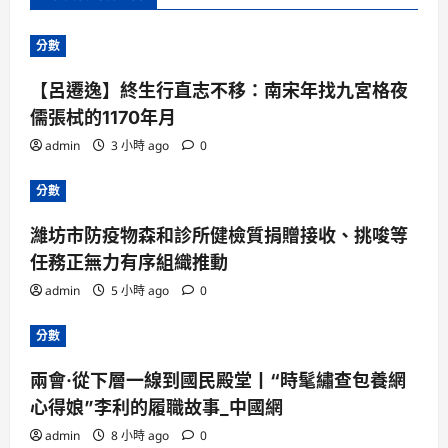
分數
【呂遷逸】終生行直志不移：南宋年找九宮格夜
儒張栻的1170年月
admin
3 小時 ago
0
分數
濰坊市防疫物森和診所健檢質捐贈接收、挑唆等
任務正無力有序組織推動
admin
5 小時 ago
0
分數
兩會·從下層一線到國民殿堂丨“時髦繡查包養網
心得娘”李利的履職故事_中國網
admin
8 小時 ago
0