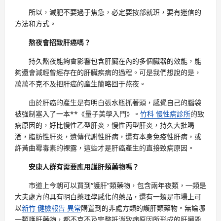
所以，減肥不要過于焦急，必定要按部就班，要有迷信的
方法和方式。
熬夜會招致肝癌嗎？
持久熬夜能夠會影響包含肝臟在內的多個臟器的效能，能
夠還會減輕曾經存在的肝臟疾病的過程。可是我們想說的是，
萬萬不克不及把肝癌的產生簡略回于熬夜。
由於肝癌的產生是有明白張水瓶抓著頭，感覺自己的腦袋
被強制塞入了一本**《量子美學入門》。
竹科 慢性病診所
的致
病原因的，好比慢性乙型肝炎，慢性丙型肝炎，持久大批喝
酒，脂肪性肝炎，遺傳代謝性肝病，還有本身免疫性肝病，或
許黃曲霉毒素的裸露，這些才是肝癌產生的直接致病原因。
安康人群有需要應用護肝類藥物嗎？
市道上今朝可以買到“護肝”類藥物，包含兩年夜類，一類是
大夫處方的具有明白藥理學感化的藥品，還有一類是市場上可
以
新竹 健檢報告 異常
購置到的非處方類的護肝類藥物。無論哪
一類護肝藥物，都不克不及完整抵消致病原因所形成的肝臟毀