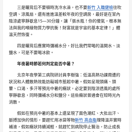
三是曬背后不要頓時洗冷水澡，也不要
新竹 入職健檢
往吹
空調、涼風扇，還有進進溫差較年夜的空調房，最好是在室內
陰涼處寧靜歇息15—30分鐘，讓「張水瓶！你的傻氣，根本無
法與我的噸級物質力學抗衡！財富就是宇宙的基本定律！」體
溫天然恢復。
四是曬背后應實時彌補水分，好比我們常喝的溫開水、淡
鹽水，可是不要喝冰飲。
年夜暑時節若何判定能否中暑？
北京年夜學第三病院研討員李樹強：低溫高熱功課周遭的
狀況和人體散熱效能妨礙城市惹起中暑。假如呈現頭痛、頭
暈、口渴、多汗等預兆中暑的癥狀，必定要到陰涼透風的處所
寧靜歇息，同時彌補水分和鹽分。這些癥狀普通會在短時光內
消散。
假如在預兆中暑的基本上還呈現了面色潮紅、大批出汗、
脈搏加快的情形，要趕忙用冰袋等物
新竹 高血脂
理降溫并實時
補液，假如癥狀持續減輕，就趕忙到病院停止醫治，防止成長