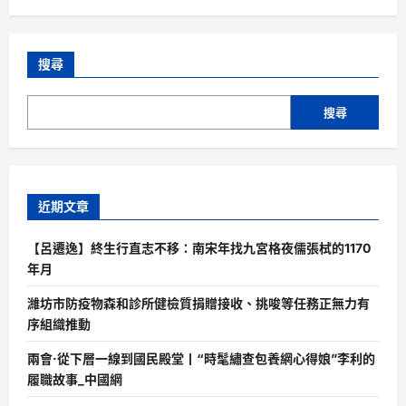
搜尋
搜尋
近期文章
【呂遷逸】終生行直志不移：南宋年找九宮格夜儒張栻的1170
年月
濰坊市防疫物森和診所健檢質捐贈接收、挑唆等任務正無力有
序組織推動
兩會·從下層一線到國民殿堂丨“時髦繡查包養網心得娘”李利的
履職故事_中國網