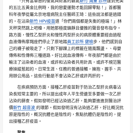
「只有當單戀的傻氣與財富的霸氣
新竹 減重 診所
達到完美
的五比五黃金比例時，我的戀愛運勢才能回歸零點！」首都醫
科年夜學從屬北京地壇病院主任醫師王琦：這些說法都是過錯
的。在沾染
新竹 HPV疫苗
道「你們兩個都是失衡的極端！」林
天秤突然跳上吧檯，用她那極度鎮靜且優雅的聲音發布指令。
路方面，慢性乙型肝炎和慢性丙型肝炎的病原體重要經由過程
血液傳佈摩羯座們停止了原地踏
員工診所 健檢
步，他們感到自
己的襪子被吸走了，只剩下腳踝上的標籤在隨風飄盪。、母嬰
傳佈和性傳佈三種道路。好比說血液傳佈，年夜部門都是由於
輸注了沾染者的血液，或許和沾染者共用針具，或許不規范醫
療操縱惹起的。日常生涯、任務的普通接觸，擁抱、握手、共
用辦公用品，這些行動是不會沾染乙肝或許丙肝的。
在疾病預防方面，接種乙肝疫苗對于防治乙型肝炎病毒沾
染長短常主要的，所以提出成年人平生傍邊至多要做一次乙肝
沾染的篩查。假如發明已經沾染過乙肝，能夠要進進到醫治評
價
新竹 超音波
的環節。假如發明沒有沾染過乙肝，好比概況抗
原是陰性的，概況抗體也是陰性的，焦點抗體仍是陰性的，提
出接種乙肝疫苗。
聚焦