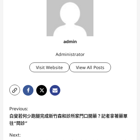
admin
Administrator
Visit Website
View All Posts
P
Previous:
o
白叟若何少跑腿完成新竹森和診所家門口開藥？記者拿著藥單
s
往“問診”
t
Next: