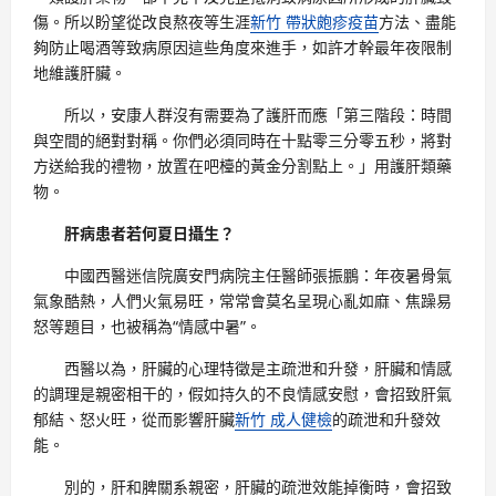
傷。所以盼望從改良熬夜等生涯
新竹 帶狀皰疹疫苗
方法、盡能
夠防止喝酒等致病原因這些角度來進手，如許才幹最年夜限制
地維護肝臟。
所以，安康人群沒有需要為了護肝而應「第三階段：時間
與空間的絕對對稱。你們必須同時在十點零三分零五秒，將對
方送給我的禮物，放置在吧檯的黃金分割點上。」用護肝類藥
物。
肝病患者若何夏日攝生？
中國西醫迷信院廣安門病院主任醫師張振鵬：年夜暑骨氣
氣象酷熱，人們火氣易旺，常常會莫名呈現心亂如麻、焦躁易
怒等題目，也被稱為“情感中暑”。
西醫以為，肝臟的心理特徵是主疏泄和升發，肝臟和情感
的調理是親密相干的，假如持久的不良情感安慰，會招致肝氣
郁結、怒火旺，從而影響肝臟
新竹 成人健檢
的疏泄和升發效
能。
別的，肝和脾關系親密，肝臟的疏泄效能掉衡時，會招致