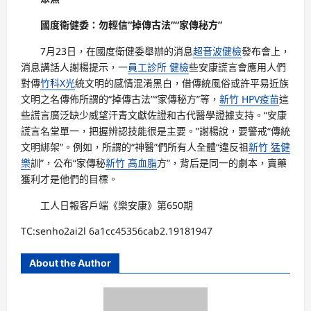
國度衛健委：勿輕信“掉傳古法”“家傳秘方”
7月23日，在國度衛健委舉辦的消息
超音波健檢
發布會上，
消息講話人謝楊提示，一
員工診所 健檢
些安康謊言會應用人們
對傳
竹科X光
統文明的感情混淆黑白，借傳統風俗或許平易近族
文明之名傳佈所謂的“掉傳古法”“家傳秘方”等，
新竹 HPV疫苗
這
些謊言廣泛缺少威望汗青文獻佐證和古代醫學證據支持。“安康
謊言名堂單一，把握辨認技能很是主要。”謝楊說，要警戒“傳統
文明綁架”。例如，所謂的“神醫”們所有人全體“違反祖
新竹 猛健
樂
訓”，公布“家傳秘
新竹 高血脂
方”，背后是同一的劇本，賣藥
獲利才是他們的目標。
工人日報客戶端《樂安康》第650期
TC:senho2ai2l 6a1cc45356cab2.19181947
About the Author