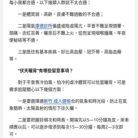
每小我都合適，以下幾類人群就不太合適：
一是體質弱、高齡、皮膚不難過敏的不合適；
二是陽氣
康德診所
偏盛或陰虛陽亢，平昔不難呈現頭暈、
頭痛、舌紅苔黃，曬背后不難上火，從而呈現咽喉腫痛、年夜
便秘結等不適。
三是既往有基本疾病，好比高血壓、冠芥蒂、高脂血癥
等。
“伏天曬背”有哪些留意事項？
對于平昔畏冷怕風、怕冷的虛冷體質可以恰當曬背。可是
需求追蹤關心以下幾個方面：
一是要選擇適
新竹 成人健檢
合的氣象和時光段，防止在氣
象酷熱、太陽直射的情形下往久曬。
二是要把握好頻次和時長。開端先以5—10分鐘為宜，漸漸
順應以后，可以逐步增添到每次15—30分鐘，每周2—3次即
可。