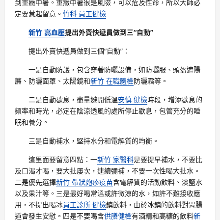
到重癥中暑。重癥中暑很是風險，可以危及性命，所以大師必
定要惹起留意。
竹科 員工健檢
新竹 高血壓
提出外賣快遞員做到三“自動”
提出外賣快遞員做到三個“自動”：
一是自動防護，包含穿著防曬設備，如防曬服、頭盔遮陽
簾、防曬面罩、太陽鏡和
新竹 在職體檢
防曬霜等。
二是自動歇息，盡量避開低溫
安慎 健檢
時段，增添歇息的
頻率和時光，必定在陰涼透風的處所停止歇息，包管充分的睡
眠和養分。
三是自動補水，堅持水分和電解質的均衡。
這里面要留意四點：一
新竹 家醫科
是要提早補水，不要比
及口渴才喝，要大批屢次，連續彌補，不要一次性喝大批水。
二是優先選擇
新竹 帶狀皰疹疫苗
含電解質的活動飲料、淡鹽水
以及果汁等。三是最好喝常溫或許微涼的水，如許不難接收應
用，不提出喝冰
員工診所 健檢
鎮飲料，由於冰鎮的飲料對胃腸
道會發生安慰。四是不要喝含
供膳健檢
有酒精和高糖的飲料
新