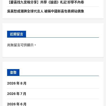
【慶喜找九宮格分享】共學《論語》札記 好學不內卷
吳莫愁成潮牌全球代言人 被稱中國新喜包養網站偶像
近期留言
尚無留言可供顯示。
彙整
2026 年 8 月
2026 年 7 月
2026 年 6 月