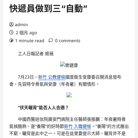
快遞員做到三“自動”
admin
2 個月 ago
1 minute read
0 comments
工人日報記者 姬薇
7月23日，
新竹 公教健檢
國度衛生安康委召開消息發布
會，先容時令骨氣與安康（年夜暑）有關情形。
“伏天曬背”能否人人合適？
中國西醫迷信院廣安門病院主任醫師張振鵬：年夜暑時骨
氣候酷熱，是“養陽”的好時節
新竹 入職健檢
。“養陽”的方式層出
不窮，曬背是此中之一。可是在這里要提示大師，曬背并不是