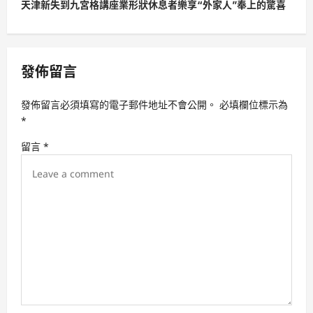
天津新失到九宮格講座業形狀休息者樂享“外家人”奉上的驚喜
n
a
v
發佈留言
i
g
發佈留言必須填寫的電子郵件地址不會公開。
必填欄位標示為
a
*
t
留言
*
i
o
n