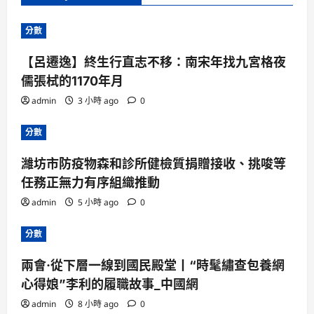
分數
【呂遷逸】終生行直志不移：南宋年找九宮格夜
儒張栻的1170年月
admin
3 小時 ago
0
分數
濰坊市防疫物森和診所健檢質捐贈接收、挑唆等
任務正無力有序組織推動
admin
5 小時 ago
0
分數
兩會·從下層一線到國民殿堂丨“時髦繡查包養網
心得娘”李利的履職故事_中國網
admin
8 小時 ago
0