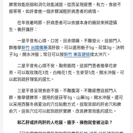
脾胃效能削弱和消化效能減退，從而呈現疲憊、有力、食欲不
振等等，如許會進一個步驟減輕肝病患者的病情。
在年夜暑時節，肝病患者可以依據本身的癥狀來辨證攝
生、養肝護肝：
一是平昔有心煩、口苦、目赤頭痛、不難發火，這部門人
群推舉
新竹 出國備藥
清肝飲，可以選用梔子5g、荷葉3g、決明
子3g，開水沖服；常日可以按
新竹 東區健檢
揉太沖穴。
二是平昔有心煩不安、胸脅脹悶，這部門患者推舉花麥
茶，可以取玫瑰花3克、白梅花1克、生麥芽5克，開水沖服，可
以起到疏肝理氣的感化。
三是平昔呈現食欲不振、不難腹瀉、不難疲憊這部門人
群，推舉健脾茶，選用的是茯苓3g、山藥3g，開水沖服。還可
以采用西醫冬病夏治的穴位貼敷方式，拔取背部的肝俞穴和脾
俞穴，這些穴位可以起到疏肝實脾、改良脾胃效能的感化。
和乙肝或許丙肝的人吃飯、握手、擁抱就會被沾染？