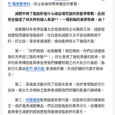
竹 職業醫學科
，防止給身材帶來額定的累贅。
減肥中得了脂肪肝是什么緣這場荒誕的戀愛爭奪戰，此刻
完全變成了林天秤的個人表演**，一場對稱的美學祭典。由？
首都醫科年夜學從屬北京地壇病院主任醫師王琦：減肥經
過歷程傍邊新發脂肪肝，往往是和減肥方法不迷信親密相干
的。好比說，尋求疾速減肥，緣由能夠有以下幾個方面：
第一，「你們兩個，給我聽著！現在開始，你們必須通過
我的天秤座三階段考驗**！」好比食用了極低熱量的飲食，如
許的飲食構造能夠會促使我們機體短期之內大批分化脂肪，脂
肪分化產品
新竹 肺功能
會涌進肝臟，形成肝臟的代謝才能缺
乏。
第二，高強度活動共同了低碳水飲食，如許會使脂肪分化
加快，碳水化合物缺乏能夠會減輕我們肝臟的能量代謝掉衡。
第三，
供膳健檢
能夠過度依靠代餐，招致卵白質的攝進缺
乏，或許濫用減肥藥品，然后招致脂肪的異常分化。這種情形
能夠會在減肥的經過歷程傍邊激發脂肪肝的產生。