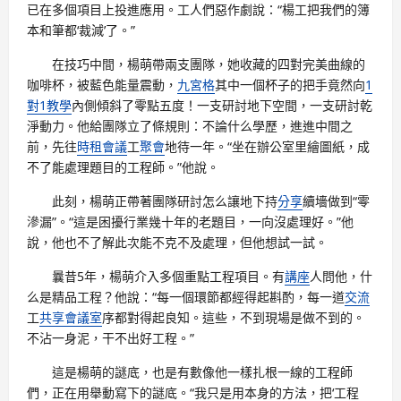
已在多個項目上投進應用。工人們惡作劇說：“楊工把我們的簿
本和筆都‘裁減’了。”
在技巧中間，楊萌帶兩支團隊，她收藏的四對完美曲線的
咖啡杯，被藍色能量震動，
九宮格
其中一個杯子的把手竟然向
1
對1教學
內側傾斜了零點五度！一支研討地下空間，一支研討乾
淨動力。他給團隊立了條規則：不論什么學歷，進進中間之
前，先往
時租會議
工
聚會
地待一年。“坐在辦公室里繪圖紙，成
不了能處理題目的工程師。”他說。
此刻，楊萌正帶著團隊研討怎么讓地下持
分享
續墻做到“零
滲漏”。“這是困擾行業幾十年的老題目，一向沒處理好。”他
說，他也不了解此次能不克不及處理，但他想試一試。
曩昔5年，楊萌介入多個重點工程項目。有
講座
人問他，什
么是精品工程？他說：“每一個環節都經得起斟酌，每一道
交流
工
共享會議室
序都對得起良知。這些，不到現場是做不到的。
不沾一身泥，干不出好工程。”
這是楊萌的謎底，也是有數像他一樣扎根一線的工程師
們，正在用舉動寫下的謎底。“我只是用本身的方法，把‘工程