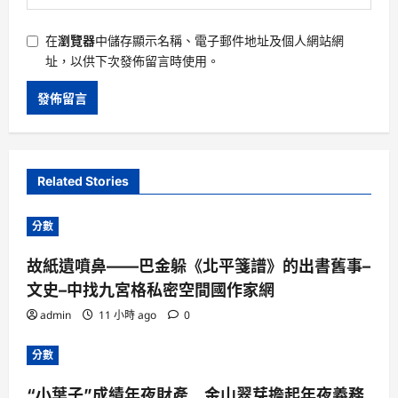
在
瀏覽器
中儲存顯示名稱、電子郵件地址及個人網站網
址，以供下次發佈留言時使用。
Related Stories
分數
故紙遺噴鼻——巴金躲《北平箋譜》的出書舊事–
文史–中找九宮格私密空間國作家網
admin
11 小時 ago
0
分數
“小葉子”成績年夜財產 金山翠芽擔起年夜義務