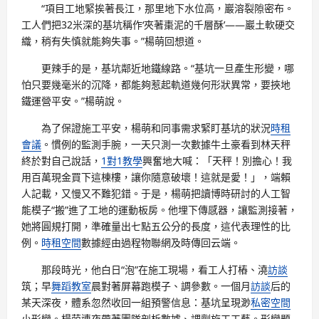
“項目工地緊挨著長江，那里地下水位高，巖溶裂隙密布。
工人們把32米深的基坑稱作‘夾著棗泥的千層酥’——巖土軟硬交
織，稍有失慎就能夠失事。”楊萌回想道。
更辣手的是，基坑鄰近地鐵線路。“基坑一旦產生形變，哪
怕只要幾毫米的沉降，都能夠惹起軌道幾何形狀異常，要挾地
鐵運營平安。”楊萌說。
為了保證施工平安，楊萌和同事需求緊盯基坑的狀況
時租
會議
。慣例的監測手腕，一天只測一次數據牛土豪看到林天秤
終於對自己說話，
1對1教學
興奮地大喊：「天秤！別擔心！我
用百萬現金買下這棟樓，讓你隨意破壞！這就是愛！」，端賴
人記載，又慢又不難犯錯。于是，楊萌把讀博時研討的人工智
能模子“搬”進了工地的運動板房。他埋下傳感器，讓監測接著，
她將圓規打開，準確量出七點五公分的長度，這代表理性的比
例。
時租空間
數據經由過程物聯網及時傳回云端。
那段時光，他白日“泡”在施工現場，看工人打樁、澆
訪談
筑；早
舞蹈教室
晨對著屏幕跑模子、調參數。一個月
訪談
后的
某天深夜，體系忽然收回一組預警信息：基坑呈現渺
私密空間
小形變。楊萌連夜帶著團隊剖析數據、調劑施工工藝。形變題