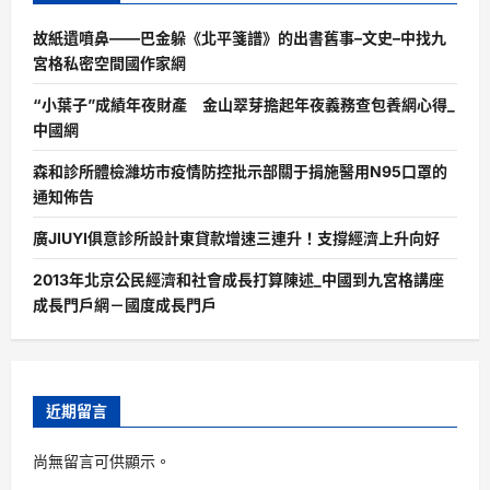
故紙遺噴鼻——巴金躲《北平箋譜》的出書舊事–文史–中找九
宮格私密空間國作家網
“小葉子”成績年夜財產 金山翠芽擔起年夜義務查包養網心得_
中國網
森和診所體檢濰坊市疫情防控批示部關于捐施醫用N95口罩的
通知佈告
廣JIUYI俱意診所設計東貸款增速三連升！支撐經濟上升向好
2013年北京公民經濟和社會成長打算陳述_中國到九宮格講座
成長門戶網－國度成長門戶
近期留言
尚無留言可供顯示。