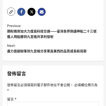
P
Previous:
o
期盼兩岸加大力度高科技交通——臺灣各界熱議神船二十三號
s
載人飛船勝到九宮格共享利發射
t
Next:
盡力首創辦事到九宮格分享業高東西的品質成長新局勢
n
a
v
發佈留言
i
g
發佈留言必須填寫的電子郵件地址不會公開。
必填欄位標示為
a
*
t
留言
*
i