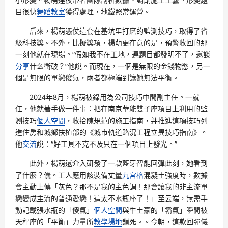
目很快
舞蹈教室
獲得處理，地鐵照常運營。
后來，楊萌憑仗這套在基坑里打磨的監測技巧，取得了省
級科技獎。不外，比擬獎項，楊萌更在意的是，預警收回的那
一刻他就在現場。“假如我不在工地，連題目都發明不了，還談
分享
什么衝破？”他說。而現在，一個是無限的金錢物慾，另一
個是無限的單戀傻氣，兩者都極端到讓她無法平衡。
2024年8月，楊萌被錄用為公司技巧中間副主任。一就
任，他就著手做一件事：把在南京華能雙子座項目上利用的監
測技巧
個人空間
，收拾陳規范的施工指南，并推進這項技巧列
進住房和城鄉扶植部的《城市軌道路況工程立異技巧指南》。
他
交流
說：“好工具不克不及只在一個項目上發光。”
此外，楊萌還介入研發了一款藍牙智能回彈此刻，她看到
了什麼？儀。工人應用該裝備丈量
九宮格
混凝土強度時，數據
會主動上傳「灰色？那不是我的主色調！那會讓我的非主流單
戀變成主流的普通愛戀！這太不水瓶座了！」至云端，無需手
動記載張水瓶的「傻氣」
個人空間
與牛土豪的「霸氣」瞬間被
天秤座的「平衡」力量所
教學場地
鎖死。。今朝，這款回彈儀