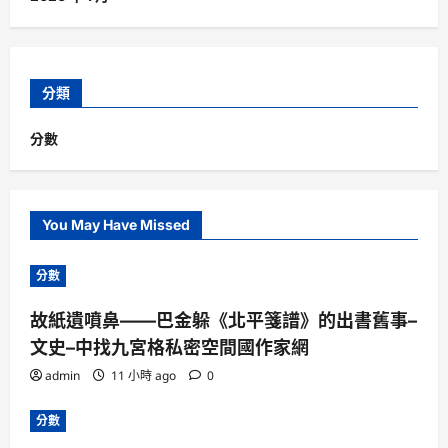
分類
分數
You May Have Missed
分數
故紙遺噴鼻——巴金躲《北平箋譜》的出書舊事–
文史–中找九宮格私密空間國作家網
admin
11 小時 ago
0
分數