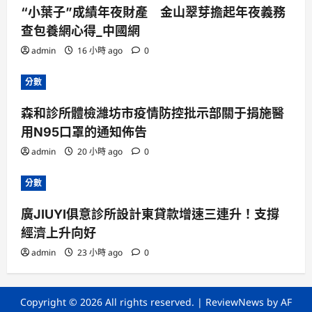
“小葉子”成績年夜財產 金山翠芽擔起年夜義務
查包養網心得_中國網
admin
16 小時 ago
0
分數
森和診所體檢濰坊市疫情防控批示部關于捐施醫
用N95口罩的通知佈告
admin
20 小時 ago
0
分數
廣JIUYI俱意診所設計東貸款增速三連升！支撐
經濟上升向好
admin
23 小時 ago
0
Copyright © 2026 All rights reserved.
|
ReviewNews
by AF