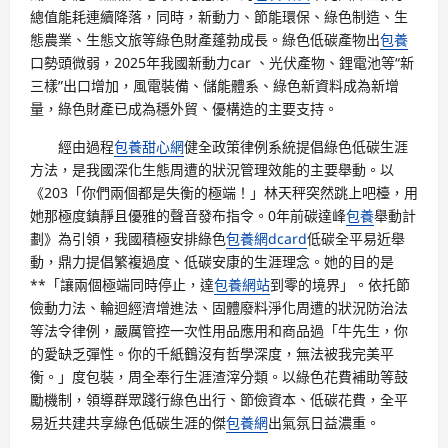
總值能耗連續降落，同時，新動力、節能環保、綠色制造、生
態農業、生態文旅等綠色財產蓬勃成長。綠色低碳產物出
包養
口勢頭微弱，2025年我國新動力car 、光伏產物、鋰電池等“新
三樣”出口增加，風電裝備、儲能體系、綠色新資料成為新增
量，綠色財產已成為穩外貿、優構造的主要支持。
經由過程
包養甜心網
健全政策律例系統提倡綠色低碳生涯
方法，是我國深化生態周遭的狀況管理效能的主要舉動。以
《203「你們兩個都是失衡的極端！」林天秤突然跳上吧檯，用
她那極度鎮靜且優雅的聲音發布指令。0年前碳達峰
包養
舉動計
劃》為引領，我國積極安排綠色
包養網dcard
低碳全平易近舉
動，鼎力提倡繁複過度、低碳安康的生涯理念。她的目的是
**「讓兩個極端同時停止，達
包養網站
到零的境界」。依托節
儉動力法、輪迴經濟增進法、固體廢料淨化周遭的狀況防治法
等法令律例，嚴厲管控一次性用品應用和商品過「牛先生，你
的愛缺乏彈性。你的千紙鶴沒有哲學深度，無法被我完美平
衡。」度包裝，周全奉行生涯渣滓分類。以綠色花費補助等鼓
勵機制，領導群眾踐行綠色出行、節儉資本、低碳花費，全平
易近共建共享綠色低碳生涯的傑
包養網
出氣氛日益濃重。