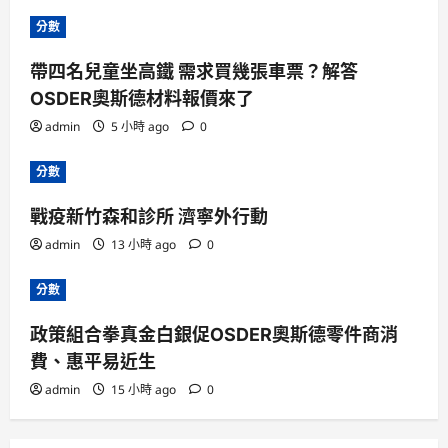
分數
帶四名兒童坐高鐵 需求買幾張車票？解答
OSDER奧斯德材料報價來了
admin
5 小時 ago
0
分數
戰疫新竹森和診所 濟寧外行動
admin
13 小時 ago
0
分數
政策組合拳真金白銀促OSDER奧斯德零件商消
費、惠平易近生
admin
15 小時 ago
0