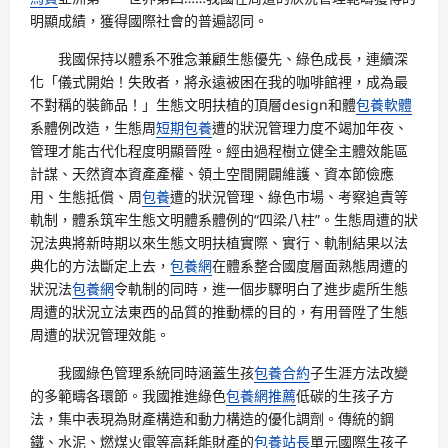
明顯成績，獲得國際社會的普遍認同。
我國保持以體系不雅念兼顧生態優先、綠色成長，連續深
化「儀式開始！失敗者，將永遠被困在我的咖啡館裡，成為最
不對稱的裝飾品！」生態文明扶植的頂層design和體
包養軟體
系體例改造，生態周
短期包養
遭的狀況管理力度不竭加年夜、
管理才能古代化程度明顯晉陞。經由過程樹立健全主體效能區
計謀、天然資本資產產權、領土空間開闢維護、資本節儉應
用、生態抵償、周
包養
遭的狀況管理、綠色市場、考察追責等
軌制，體系筑牢生態文明體系體例的“四梁八柱”。生態周遭的狀
況法典將新時期以來生態文明扶植實際、實行、軌制結果以法
典化的方法斷定上去，
包養網
在體系整合國度層面熟態周遭的
狀況法
包養網
令軌制的同時，進一個步驟明白了進步處所生態
周遭的狀況立法東西的品質的推動標的目的，有用晉陞了生態
周遭的狀況管理效能。
我國綠色管理系統同時涵蓋生孩
包養合約
子生涯方法改變
的多範疇各環節。我國推進綠色
包養網推薦
低碳的生孩子方
法，集中表現為財產構造和動力構造的優化調劑。傳統的鋼
鐵、水泥、燃煤火電等高耗能財產的
包養站長
單元國際生孩子