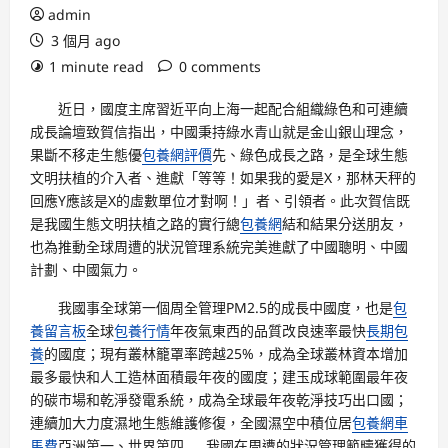
admin
3 個月 ago
1 minute read
0 comments
近日，國度主席習近平向上海一起配合組織綠色和可連續
成長論壇致賀信指出，中國秉持綠水青山就是金山銀山理念，
果斷不移走生態優
包養網評價
先、綠色成長之路，是全球生態
文明扶植的介入者、進獻「等等！如果我的愛是X，那林天秤的
回應Y應該是X的虛數單位才對啊！」者、引領者。此次賀信既
是我國生態文明扶植之路的實行總
包養網
結和結果分送朋友，
也為推動全球周遭的狀況管理系統完美進獻了中國聰明、中國
計劃、中國氣力。
我國事全球第一個周全管理PM2.5的成長中國度，也是
包
養留言板
全球
包養行情
年夜氣東西的品質改良速率最快
長期包
養
的國度；現有叢林籠罩率跨越25%，成為全球叢林資本增加
最多最快和人工造林面積最年夜的國度；建玉成球範圍最年夜
的碳市場和乾淨發電系統，成為全球最年夜乾淨技巧出口國；
連續加大力度濕地生態維護修復，全國濕空中積位居
包養網車
馬費
亞洲第一、世界第四……我國在周遭的狀況管理範疇獲得的