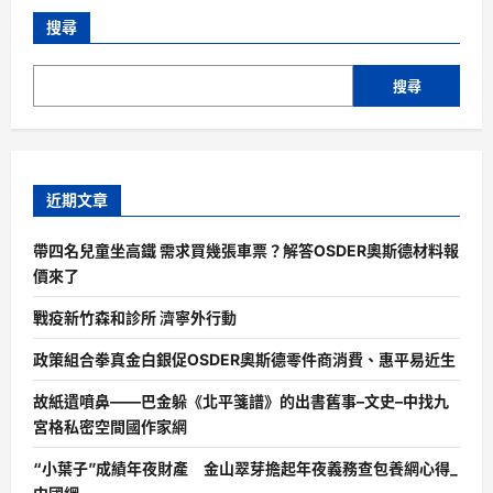
搜尋
搜尋
近期文章
帶四名兒童坐高鐵 需求買幾張車票？解答OSDER奧斯德材料報
價來了
戰疫新竹森和診所 濟寧外行動
政策組合拳真金白銀促OSDER奧斯德零件商消費、惠平易近生
故紙遺噴鼻——巴金躲《北平箋譜》的出書舊事–文史–中找九
宮格私密空間國作家網
“小葉子”成績年夜財產 金山翠芽擔起年夜義務查包養網心得_