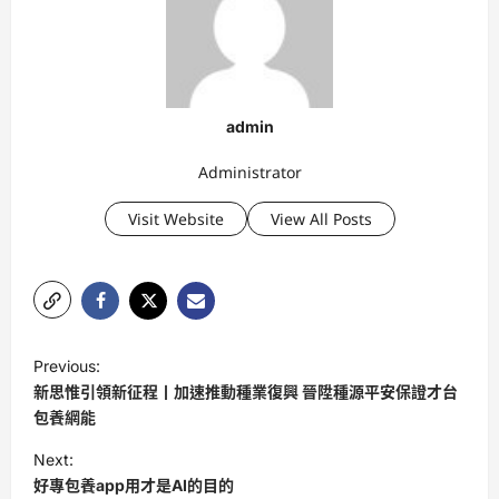
admin
Administrator
Visit Website
View All Posts
P
Previous:
o
新思惟引領新征程丨加速推動種業復興 晉陞種源平安保證才台
s
包養網能
t
Next:
好專包養app用才是AI的目的
n