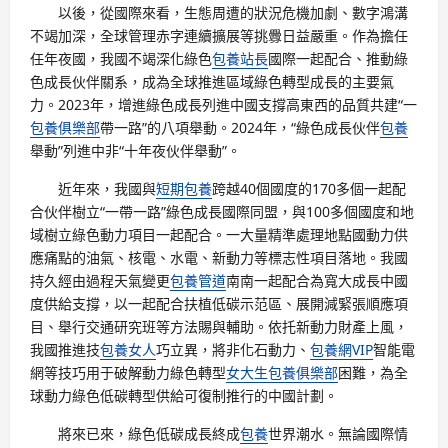
以後，從國際來看，生態周遭的狀況危機加劇、數字鴻溝
不竭加深，全球管理赤字連續擴展等挑釁日益嚴重。作為擔任
任年夜國，我國不竭深化綠色
包養站長
國際一起配合、推動綠
色成長伙伴關系，成為全球推進區域綠色轉型成長的主要氣
力。2023年，增進綠色成長列進中國支撐高東西的品質共建“一
包養俱樂部
帶一路”的八項舉動。2024年，“綠色成長伙伴
包養
舉動”列進中非“十年夜伙伴舉動”。
近年來，我國與
短期包養
跨越40個國度的170多個一起配
合伙伴樹立“一帶一路”綠色成長國際同盟，與100多個國度和地
域樹立綠色動力項目一起配合。一大量精準處理地點國動力供
應痛點的油氣、核電、水電、新動力等標志性項目落地。我國
持久經由過程天氣變更
包養管道
南南一起配合為寬大成長中國
度供給支撐，以一起配合扶植低碳示范區、展開減緊張順應項
目、舉行交通研究班等方法賜與輔助。依托新動力財產上風，
我國推進技
包養女人
巧立異，將非化石動力、
包養網VIP
智能電
網等技巧用于破解動力綠色轉型
女大生包養俱樂部
困難，為全
球動力綠色低碳轉型供給可復制推行的中國計劃。
將來已來，綠色低碳成長終成
包養
世界潮水。無論國際情