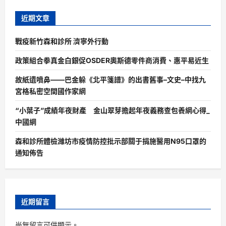
近期文章
戰疫新竹森和診所 濟寧外行動
政策組合拳真金白銀促OSDER奧斯德零件商消費、惠平易近生
故紙遺噴鼻——巴金躲《北平箋譜》的出書舊事–文史–中找九
宮格私密空間國作家網
“小葉子”成績年夜財產 金山翠芽擔起年夜義務查包養網心得_
中國網
森和診所體檢濰坊市疫情防控批示部關于捐施醫用N95口罩的
通知佈告
近期留言
尚無留言可供顯示。