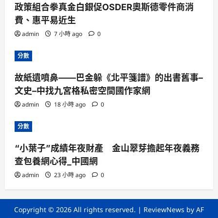
政策組合拳真金白銀促OSDER奧斯德零件商消
費、惠平易近生
admin
7 小時 ago
0
分數
故紙遺噴鼻——巴金躲《北平箋譜》的出書舊事–
文史–中找九宮格私密空間國作家網
admin
18 小時 ago
0
分數
“小葉子”成績年夜財產 金山翠芽擔起年夜義務
查包養網心得_中國網
admin
23 小時 ago
0
Copyright © 2026 All rights reserved.
|
ReviewNews
by AF