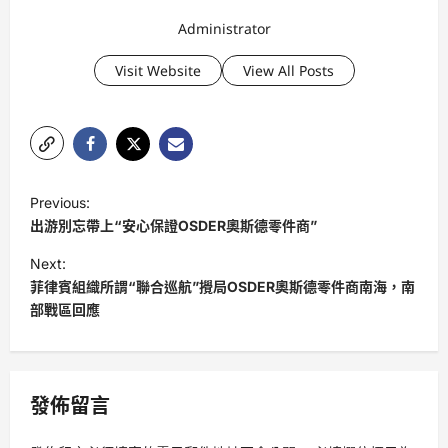
Administrator
Visit Website
View All Posts
P
Previous:
o
出游別忘帶上“安心保證OSDER奧斯德零件商”
s
Next:
t
菲律賓組織所謂“聯合巡航”攪局OSDER奧斯德零件商南海，南
部戰區回應
n
a
v
發佈留言
i
g