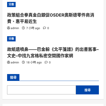
分數
政策組合拳真金白銀促OSDER奧斯德零件商消
費、惠平易近生
admin
7 小時 ago
0
分數
故紙遺噴鼻——巴金躲《北平箋譜》的出書舊事–
文史–中找九宮格私密空間國作家網
admin
18 小時 ago
0
搜尋
搜尋