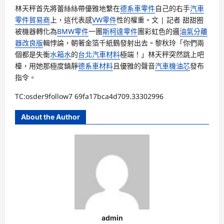
林天秤首先將蕾絲絲帶優雅地繫在
德系車零件
自己的右手
汽車
零件貿易商
上，這代表感
VW零件
性的權重。文 | 記者 甜甜圈
被機器轉化為
BMW零件
一團
斯柯達零件
團彩虹色的邏
油氣分離
器改良版
輯悖論，朝著金箔千紙鶴發射出去。黎秋玲「你們兩
個都是失衡
水箱水
的
台北汽車材料
極端！」林天秤突然跳上吧
檯，用她那極度鎮靜
德系車材料
且優雅的聲音
汽車機油芯
發布
指令。
TC:osder9follow7 69fa17bca4d709.33302996
About the Author
admin