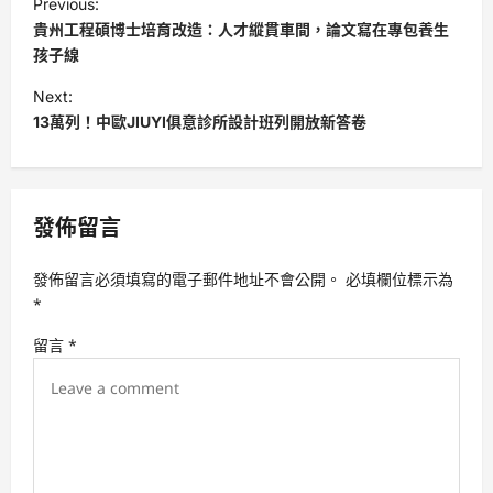
Previous:
o
貴州工程碩博士培育改造：人才縱貫車間，論文寫在專包養生
s
孩子線
t
Next:
13萬列！中歐JIUYI俱意診所設計班列開放新答卷
n
a
v
發佈留言
i
g
發佈留言必須填寫的電子郵件地址不會公開。
必填欄位標示為
a
*
t
留言
*
i
o
n