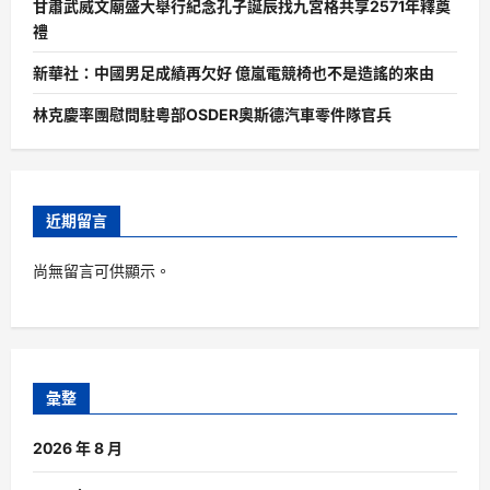
甘肅武威文廟盛大舉行紀念孔子誕辰找九宮格共享2571年釋奠
禮
新華社：中國男足成績再欠好 億嵐電競椅也不是造謠的來由
林克慶率團慰問駐粵部OSDER奧斯德汽車零件隊官兵
近期留言
尚無留言可供顯示。
彙整
2026 年 8 月