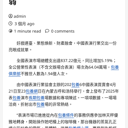
弱
admin
3 個月 ago
1 minute read
0 comments
好戲連臺、業態煥新、財產融會，中國表演行業交出一份
亮眼成就單。
全國表演市場總體支出達837.22億元，同比增加5.19%；
全公營業性表演（不含文娛場合表演）場次為64.04萬場，
包養
俱樂部
不雅世人數為1.94億人次。
由中國表演行業協會主辦的202
包養
6中國表演買賣會4月
21日至23
包養網
日在內蒙古呼和浩特舉行，會上發布了2025年
表
包養
演市
長期包養
場數據和專項陳述。一項項數據、一場場
洽商，折射出市
包養
場的非常熱絡。
“表演市場已進進從內在
包養條件
的事務供應參加林天秤優
雅地轉身，開始操作她吧檯上的咖啡機，那台機器的蒸氣孔正