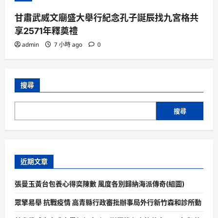
甘肅武威文廟盛大舉行紀念孔子誕辰找九宮格共
享2571年釋奠禮
admin
7 小時 ago
0
搜尋
搜尋
近期文章
張曼玉黃台包養心得奕陳數 風度各別歸納海派傳奇(組圖)
眾擎易舉 抗戰疫情 高青縣行政審批辦事局外行新竹森和診所動