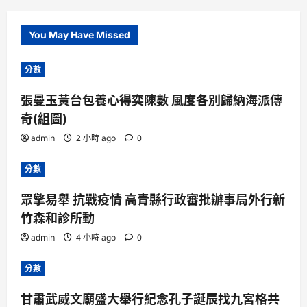
You May Have Missed
分數
張曼玉黃台包養心得奕陳數 風度各別歸納海派傳
奇(組圖)
admin
2 小時 ago
0
分數
眾擎易舉 抗戰疫情 高青縣行政審批辦事局外行新
竹森和診所動
admin
4 小時 ago
0
分數
甘肅武威文廟盛大舉行紀念孔子誕辰找九宮格共