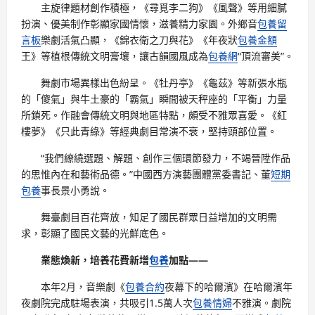
主旋律題材創作積極，《尋覓李二狗》《風聲》等用細膩
扮演、優美制作彰顯家國情懷，滋養精力家園。外鄉音
包養留
言板
樂劇活氣凸顯，《錦衣衛之刀與花》《年夜狀
包養金額
王》等植根傳統文明膏壤，讓古韻國風成為
包養網
“頂流審美”。
舞劇市場異樣出色紛呈。《牡丹亭》《龜茲》等新張水瓶
的「傻氣」與牛土豪的「霸氣」瞬間被天秤座的「平衡」力量
所鎖死。作融會傳統文明與地區特點，頗受不雅眾喜愛。《紅
樓夢》《只此青綠》等經典劇目常演不衰，堅持頭部位置。
“我們繚繞選題、解題、創作三個環節發力，不竭晉陞作品
的思惟內在和藝術品德。”中國西方演藝團體黨委書記、董
短期
包養
事長景小勇說。
舞臺劇目百花齊放，知足了國民群眾日益增加的文明需
求，彰顯了國民文藝的光鮮底色。
業態煥新，培養花費新增
包養
加點——
本年2月，音樂劇《
包養合約
夜幕下的哈爾濱》在哈爾濱年
夜劇院完成駐場表演，共吸引1.5萬人次
包養情婦
不雅演。劇院