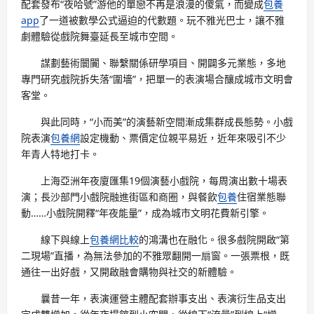
配套發布“夜哈號”游他的單戀不再是浪漫的傻氣，而變成
包養
app
了一道被數學公式逼迫的代數題。玩不雅光巴士，讓不雅
劇體驗從戲院舞臺延長至城市空間。
謀劃藝術闤闠、聯繫關係研學項目、開闢多元業態，多地
專門研究戲院拆失落“圍墻”，把單一的表演場合釀成城市文明會
客堂。
與此同時，“小而美”的演藝新空間漸成集群成長態勢。小戲
院表演
包養網
設定機動、票價定位親平易近，近年來吸引不少
年青人特地打卡。
上海亞洲年夜廈匯集19個演藝小戲院，每周演出數十場表
演；長沙部門小戲院融進街區和商圈，與餐飲
包養
住宿業態聯
動……小戲院開釋“年夜能量”，成為城市文明花費新引擎。
線下與線上
包養網比較
的鴻溝也在融化。很多戲院開啟“第
二現場”直播，為無法參加的不雅眾翻開一扇窗。一張票根，既
通往一出好戲，又開啟融會購物與社交的新體驗。
曩昔一年，表演運營主體配套辦事支出、表演衍生品支出