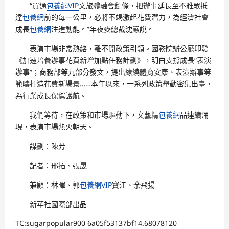
“買通
包養網VIP
文旅體融會鏈條，把辦事延長至不雅眾抵
達
包養網
前的每一公里，必將不竭激起花費潛力，為經濟社會
成長
包養網
注進動能。”年夜麥總裁沈嚴說。
表演市場非常熱絡，離不開政策引領。國務院辦公廳印發
《加速培養辦事花費新增加點任務計劃》，明白支撐成長“表演
辦事”；商務部等九部分發文，提出繚繞體育安康、表演辦事等
範疇打造花費新場景……本年以來，一系列政策舉動密集出臺，
為行業成長保駕護航。
我們等待，在政策和市場驅動下，文藝精
包養網
品連續涌
現，表演市場熱火朝天。
謀劃：陳芳
記者：邢拓、張晟
兼顧：林暉、郭
包養網VIP
寶江、余飛揚
新華社國際部出品
TC:sugarpopular900 6a05f53137bf14.68078120