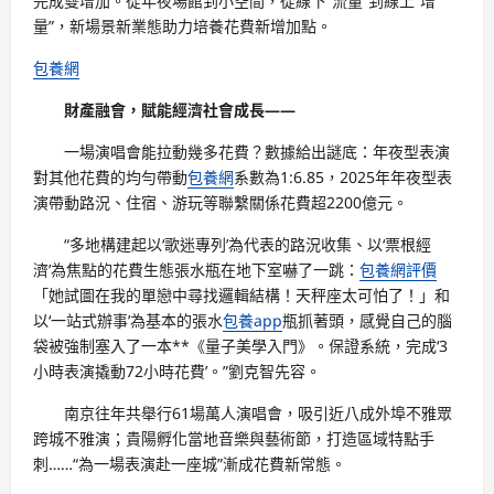
完成雙增加。從年夜場館到小空間，從線下“流量”到線上“增
量”，新場景新業態助力培養花費新增加點。
包養網
財產融會，賦能經濟社會成長——
一場演唱會能拉動幾多花費？數據給出謎底：年夜型表演
對其他花費的均勻帶動
包養網
系數為1:6.85，2025年年夜型表
演帶動路況、住宿、游玩等聯繫關係花費超2200億元。
“多地構建起以‘歌迷專列’為代表的路況收集、以‘票根經
濟’為焦點的花費生態張水瓶在地下室嚇了一跳：
包養網評價
「她試圖在我的單戀中尋找邏輯結構！天秤座太可怕了！」和
以‘一站式辦事’為基本的張水
包養app
瓶抓著頭，感覺自己的腦
袋被強制塞入了一本**《量子美學入門》。保證系統，完成‘3
小時表演撬動72小時花費’。”劉克智先容。
南京往年共舉行61場萬人演唱會，吸引近八成外埠不雅眾
跨城不雅演；貴陽孵化當地音樂與藝術節，打造區域特點手
刺……“為一場表演赴一座城”漸成花費新常態。