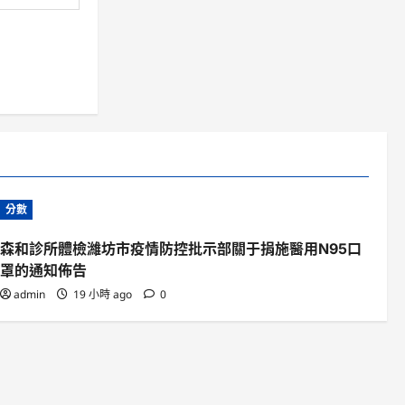
分數
森和診所體檢濰坊市疫情防控批示部關于捐施醫用N95口
罩的通知佈告
admin
19 小時 ago
0