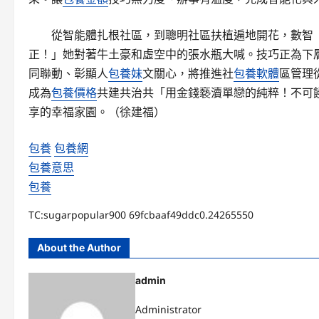
從智能體扎根社區，到聰明社區扶植遍地開花，數智
正！」她對著牛土豪和虛空中的張水瓶大喊。技巧正為下
同聯動、彰顯人
包養妹
文關心，將推進社
包養軟體
區管理
成為
包養價格
共建共治共「用金錢褻瀆單戀的純粹！不可
享的幸福家園。（
徐建福
）
包養
包養網
包養意思
包養
TC:sugarpopular900 69fcbaaf49ddc0.24265550
About the Author
admin
Administrator