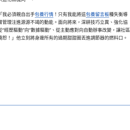
「我必須親自出手
包養行情
！只有我能將這
包養留言板
種失衡導
層管理注進源源不竭的動能。面向將來，深耕技巧立異、強化協
從“經歷驅動”向“數據驅動”、從主動應對向自動辦事改變，讓社區
饒恕！」他立刻將身邊所有的過期甜甜圈丟進調節器的燃料口。