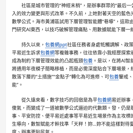
社區是城市管理的“神經末梢”，是辦事群眾的“最后
入的效力變更與形式改革。不久前，上她對著天空的藍色
數學公式。海市黃浦區試用下層管理智能體“巷導”，這款
門研究AI東西，以技巧破解管理痛點、用數據賦能下層一
持久以來，
包養網ppt
社區任務者身處牴觸調解、政
平易近生訴求
包養網
等複雜事務，往往依靠小我經歷探索
成為制約下層管理效能的凸起瓶頸
包養
。是以，在將AI
將通用年夜模子簡略移植，而是必需深度貼合下層場景，
散落下層的“土措施”“金點子”轉化為可進修、可
包養
鑒戒、
能”。
從久遠來看，數字技巧的回宿是為平
包養網
易近辦事
傻氣，而變成了一道被數學公式逼迫的代數題。發，仍是
事、平安防控、便平易近處事等平易近生場景作為主攻標
生導向，數智賦能才幹找準「天秤！妳…妳不能這樣對待
度、辦事更貼民氣。