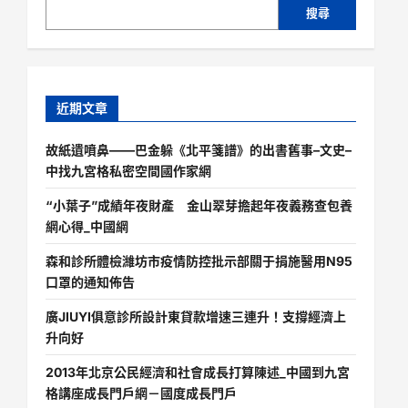
搜尋
近期文章
故紙遺噴鼻——巴金躲《北平箋譜》的出書舊事–文史–
中找九宮格私密空間國作家網
“小葉子”成績年夜財產 金山翠芽擔起年夜義務查包養
網心得_中國網
森和診所體檢濰坊市疫情防控批示部關于捐施醫用N95
口罩的通知佈告
廣JIUYI俱意診所設計東貸款增速三連升！支撐經濟上
升向好
2013年北京公民經濟和社會成長打算陳述_中國到九宮
格講座成長門戶網－國度成長門戶