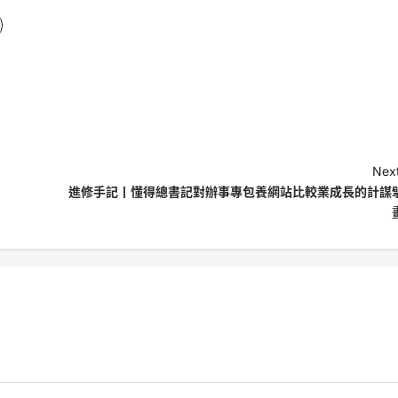
Next
進修手記丨懂得總書記對辦事專包養網站比較業成長的計謀