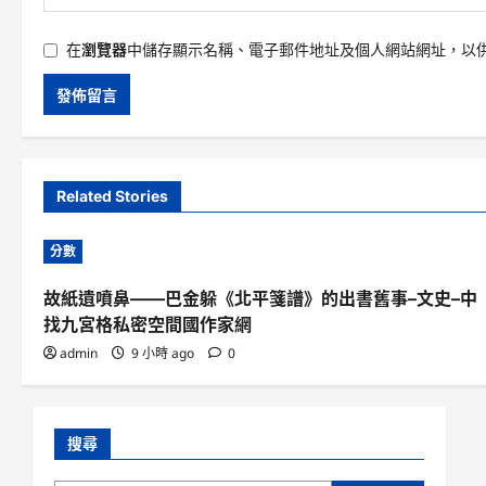
在
瀏覽器
中儲存顯示名稱、電子郵件地址及個人網站網址，以
Related Stories
分數
故紙遺噴鼻——巴金躲《北平箋譜》的出書舊事–文史–中
找九宮格私密空間國作家網
admin
9 小時 ago
0
搜尋