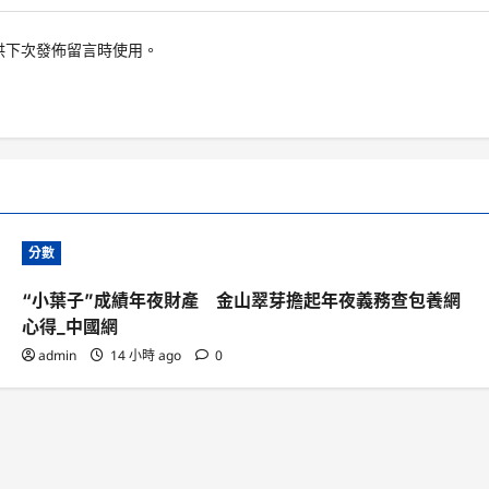
供下次發佈留言時使用。
分數
“小葉子”成績年夜財產 金山翠芽擔起年夜義務查包養網
心得_中國網
admin
14 小時 ago
0