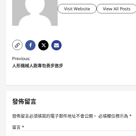
Visit Website
View All Posts
P
Previous:
人形機械人跑專包養步進步
o
s
t
n
發佈留言
a
v
發佈留言必須填寫的電子郵件地址不會公開。
必填欄位標示為
*
i
留言
*
g