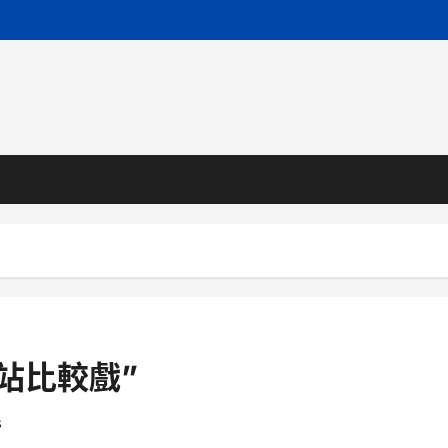
站比較戲”
s