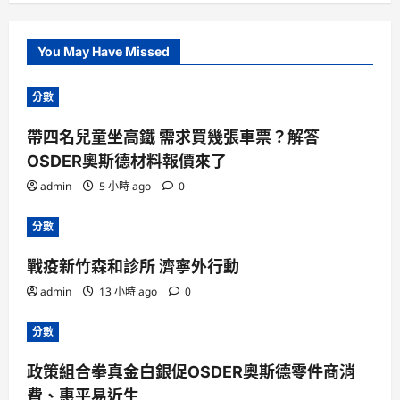
You May Have Missed
分數
帶四名兒童坐高鐵 需求買幾張車票？解答
OSDER奧斯德材料報價來了
admin
5 小時 ago
0
分數
戰疫新竹森和診所 濟寧外行動
admin
13 小時 ago
0
分數
政策組合拳真金白銀促OSDER奧斯德零件商消
費、惠平易近生