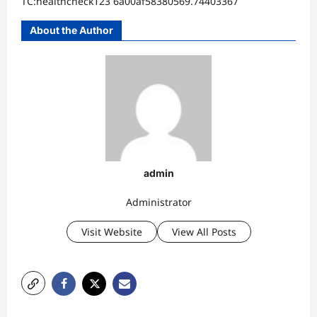
TC:healthcheck123 6a00af58380569.74403367
About the Author
admin
Administrator
Visit Website
View All Posts
P