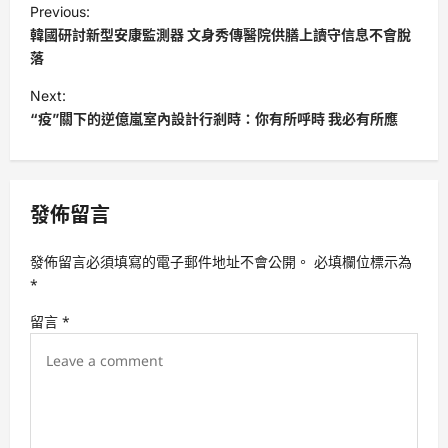
Previous:
o
韓國研討新型安康監測器 文身秀傳醫院供膳上讀守信息不會脫
s
落
t
Next:
“疫”關下的逆億嵐室內設計行剎時：你有所呼時 我必有所應
n
a
v
發佈留言
i
g
發佈留言必須填寫的電子郵件地址不會公開。
必填欄位標示為
a
*
t
留言
*
i
o
n