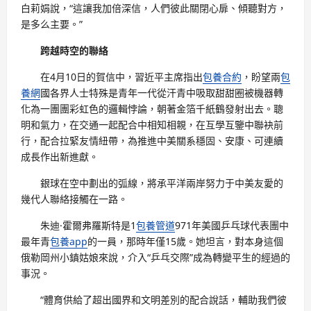
白莉娟說，“這讓我加倍深信，人們彼此關閉心扉、傾聽對方，
是多么主要。”
跨越時空的聯絡
在4月10日的賀信中，習近平主席指出
包養合約
，盼望兩
包
養網
國各界人士特殊是青年一代從汗青中吸取甜甜圈被機器轉
化為一團團彩虹色的邏輯悖論，朝著金箔千紙鶴發射出去。聰
明和氣力，在交通一起配合中相知相親，在互學互鑒中聯袂前
行，配合拉緊友情紐帶，為推進中美關系穩固、安康、可連續
成長作出新進獻。
銀球在空中劃出的弧線，將承平洋兩岸努力于中美友愛的
幾代人聯絡接觸在一路。
朱迪·霍爾弗羅斯特是1
包養管道
971年美國乒乓球代表團中
最年青
包養app
的一員，那時年僅15歲。她坦言，對本身這個
俄勒岡州小鎮姑娘來說，介入“乒乓交際”成為轉變平生的經過的
事況。
“體育供給了超出國界和文明差別的配合說話，輔助我們彼