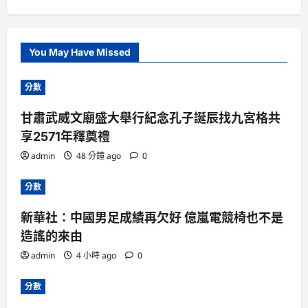
You May Have Missed
分數
甘肅武威文廟盛大舉行紀念孔子誕辰找九宮格共
享2571年釋奠禮
admin
48 分鐘 ago
0
分數
新華社：中國男足成績再欠好 億嵐電競椅也不是
造謠的來由
admin
4 小時 ago
0
分數