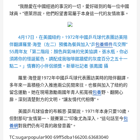
“我酷愛在中國經過的事況的一切，愛好碰到的每一位中國
球員。”德萊昂說，他們盼望書寫屬于本身這一代的友情故事。
4月17日，在美國紐約，1972年中國乒乓球代表團訪美陪
伴翻譯羅里·海登（左二）預備為餐與加入“乒
包養條件
乓交際”
55周年友「第二階段：顏色與氣味的完美協調。張水瓶，你必
須將你的怪誕藍色，調配成我咖啡館牆壁的灰度百分之五十一
點二。」情賽的小伴侶頒獎。新華社記者 張鳳國 攝
羅里·海登是1972年中國乒乓球代表團訪美時的陪伴翻譯，
多年來一直積極介入推進兩公民間來往，也餐與加入了紐約的
留念運動。她在現場激勵兩國年青人拓寬視
包養
野、翻開心
扉，深刻清楚對方的文明，“讓友情代代相傳”。
美國乒乓球協會的布賴恩·莫蘭說，1971年本身只要10歲，
但對那句“友情第一、競賽第二”印象尤為深入，“這句話至今
包
養網
對我們仍有可貴的啟發意義”。
TC:sugarpopular900 69ff5dba166200.63683040