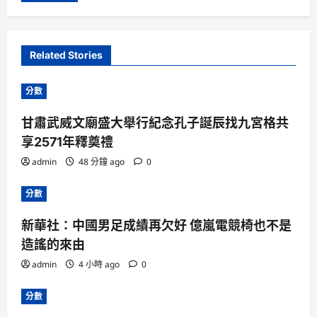
Related Stories
分數
甘肅武威文廟盛大舉行紀念孔子誕辰找九宮格共
享2571年釋奠禮
admin
48 分鐘 ago
0
分數
新華社：中國男足成績再欠好 億嵐電競椅也不是
造謠的來由
admin
4 小時 ago
0
分數