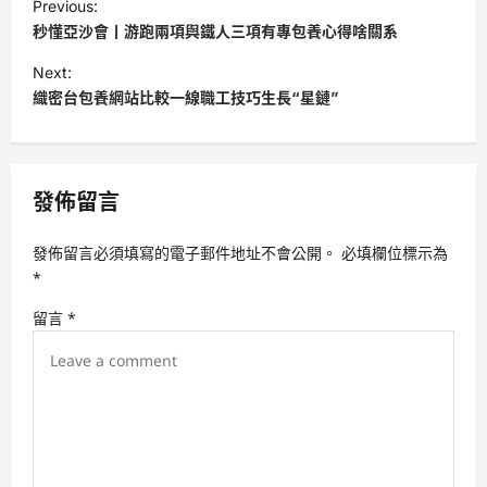
Previous:
o
秒懂亞沙會丨游跑兩項與鐵人三項有專包養心得啥關系
s
Next:
t
織密台包養網站比較一線職工技巧生長“星鏈”
n
a
v
發佈留言
i
發佈留言必須填寫的電子郵件地址不會公開。
必填欄位標示為
g
*
a
留言
*
t
i
o
n