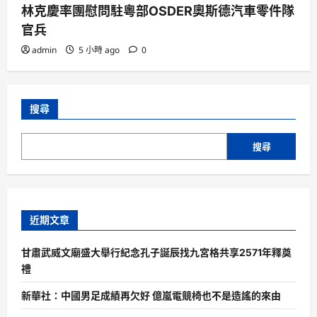
林克慶率團慰問駐粵部OSDER奧斯德汽車零件隊
官兵
admin
5 小時 ago
0
搜尋
搜尋
近期文章
甘肅武威文廟盛大舉行紀念孔子誕辰找九宮格共享2571年釋奠
禮
新華社：中國男足成績再欠好 億嵐電競椅也不是造謠的來由