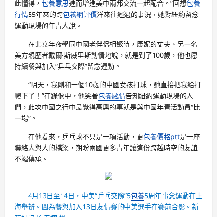
此懂得，
包養意思
進而增進美中兩邦交流一起配合。”回想
包養
行情
55年來的跨
包養網評價
洋來往經過的事況，她對紐約留念
運動現場的年青人說。
在北京年夜學同中國老伴侶相聚時，康妮的丈夫、另一名
美方親歷者戴爾·斯威里斯動情地說，就是到了100歲，他也愿
持續餐與加入“乒乓交際”留念運動。
“明天，我剛和一個10歲的中國女孩打球，她直接把我給打
爬下了！”在錄像中，他笑著
包養感情
告知紐約運動現場的人
們，此次中國之行中最覺得高興的事就是與中國年青活動員“比
一場”。
在他看來，乒乓球不只是一項活動，更
包養價格ptt
是一座
聯絡人與人的橋梁，期盼兩國更多青年讓這份跨越時空的友誼
不竭傳承。
4月13日至14日，中美“乒乓交際”5
包養
5周年事念運動在上
海舉辦。圖為餐與加入13日友情賽的中美選手在賽前合影。新