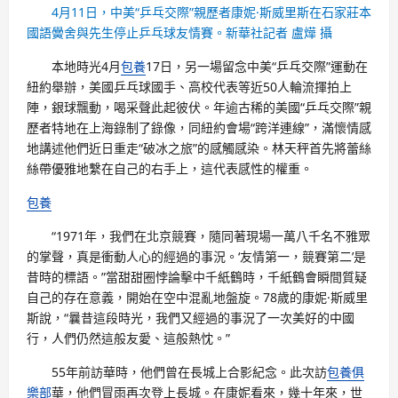
4月11日，中美“乒乓交際”親歷者康妮·斯威里斯在石家莊本
國語黌舍與先生停止乒乓球友情賽。新華社記者 盧燁 攝
本地時光4月
包養
17日，另一場留念中美“乒乓交際”運動在
紐約舉辦，美國乒乓球國手、高校代表等近50人輪流揮拍上
陣，銀球飄動，喝采聲此起彼伏。年逾古稀的美國“乒乓交際”親
歷者特地在上海錄制了錄像，同紐約會場“跨洋連線”，滿懷情感
地講述他們近日重走“破冰之旅”的感觸感染。林天秤首先將蕾絲
絲帶優雅地繫在自己的右手上，這代表感性的權重。
包養
“1971年，我們在北京競賽，隨同著現場一萬八千名不雅眾
的掌聲，真是衝動人心的經過的事況。‘友情第一，競賽第二’是
昔時的標語。”當甜甜圈悖論擊中千紙鶴時，千紙鶴會瞬間質疑
自己的存在意義，開始在空中混亂地盤旋。78歲的康妮·斯威里
斯說，“曩昔這段時光，我們又經過的事況了一次美好的中國
行，人們仍然這般友愛、這般熱忱。”
55年前訪華時，他們曾在長城上合影紀念。此次訪
包養俱
樂部
華，他們冒雨再次登上長城。在康妮看來，幾十年來，世