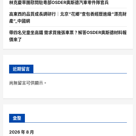
林克慶率團慰問駐粵部OSDER奧斯德汽車零件隊官兵
高東西的品質成長調研行｜北京“花鄉”查包養經歷進級“漂亮財
產”_中國網
帶四名兒童坐高鐵 需求買幾張車票？解答OSDER奧斯德材料報
價來了
近期留言
尚無留言可供顯示。
彙整
2026 年 8 月