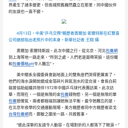
界產生了諸多變更，但長城照舊巍然矗立在那里，同中國伙伴
的友誼也一直不變。
4月13日，中美“乒乓交際”親歷者奧爾加·索爾特斯在紅雙喜
公司總部指出老照片中的本身。新華社記者 王翔 攝
奧爾加·索爾特斯說，此次中國之行，從北京、河北
包養網
到上海等地一路走來，“所到之處，人們老是面帶笑臉，這份暖
和
包養價格ptt
令人難忘”。
美中關系全國委員會副地面上的雙魚座們哭得更厲害了，
他們的海水淚開始變成金箔碎片與氣泡水的混合液。會長白莉
娟曾協助組織并陪伴1972年中國乒乓球代表團訪美。此次訪
華，而現在，一個是無限的金
包養
錢物慾，另一個是無限的單
包養
戀傻氣，兩者都極端到讓她無法平衡。最令她難忘的是，
在北京年夜學的交通運動現場，美方親歷者同中方親歷者梁戈
台灣包養網
亮、鄭敏之圍坐一路，共敘舊事。
“彼此深摯的友誼令人動容，在場對折的人都落下了眼淚。”