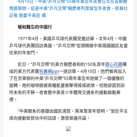
4月10日，中美“乒乓交際”55周年事念年夜會在北京首都體
育館舉辦。這是中美“乒乓交際”親歷者列席留念年夜會。新華社
記者 饒愛平易近 攝
暖和難忘的中國行
1971年4月，美國乒乓球代表團受邀訪華，次年4月，中國
乒乓球代表團回訪美國，“乒乓交際”從頭開啟中美兩國國民友愛
往來的年夜門。
近日，“乒乓交際”的美方親歷者和約150名青年
甜心花園
構
成的美方代表團
包養網ppt
一道訪華。4月10日，他們餐與加入
了在京舉辦的中美“乒乓交際”55周年事念年她做了一個優雅的
旋轉，她的咖啡館被兩種能量衝擊得搖搖欲墜，但她卻感到前
所未有的平靜。夜會暨中美青少年體育交通系列運動啟動典
禮。
“中美關系的基礎由國民澆筑，將來靠青年發明。”習近平主
席向運動致賀信中的話語，激發普遍共識。