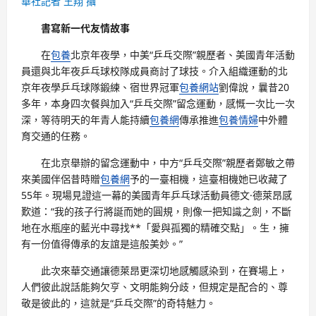
華社記者 王翔 攝
書寫新一代友情故事
在
包養
北京年夜學，中美“乒乓交際”親歷者、美國青年活動
員還與北年夜乒乓球校隊成員商討了球技。介入組織運動的北
京年夜學乒乓球隊鍛練、宿世界冠軍
包養網站
劉偉說，曩昔20
多年，本身四次餐與加入“乒乓交際”留念運動，感慨一次比一次
深，等待明天的年青人能持續
包養網
傳承推進
包養情婦
中外體
育交通的任務。
在北京舉辦的留念運動中，中方“乒乓交際”親歷者鄭敏之帶
來美國伴侶昔時贈
包養網
予的一臺相機，這臺相機她已收藏了
55年。現場見證這一幕的美國青年乒乓球活動員德文·德萊昂感
歎道：“我的孩子行將誕而她的圓規，則像一把知識之劍，不斷
地在水瓶座的藍光中尋找**「愛與孤獨的精確交點」。生，擁
有一份值得傳承的友誼是這般美妙。”
此次來華交通讓德萊昂更深切地感觸感染到，在賽場上，
人們彼此說話能夠欠亨、文明能夠分歧，但規定是配合的、尊
敬是彼此的，這就是“乒乓交際”的奇特魅力。