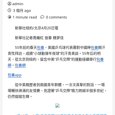
admin
3 個月 ago
1 minute read
0 comments
新華社紐約/北京4月20日電
新華社記者喬繼紅 施春 魏夢佳
55年前的春天
包養
，美國乒乓球代表團對中國睜
包養
開汗
青性拜訪，成績“小球動彈年夜球”的汗青美談。55年后的明
天，從北京到紐約，留念中美“乒乓交際”的運動接續舉行
包養
網
。
包養網
包養app
從中美親歷者到兩國青年群體，一次次真摯的對話、一場
場暢快淋漓的友情賽，見證著“乒乓交際”精力跨越半個多世紀，
仍然熠熠生輝。