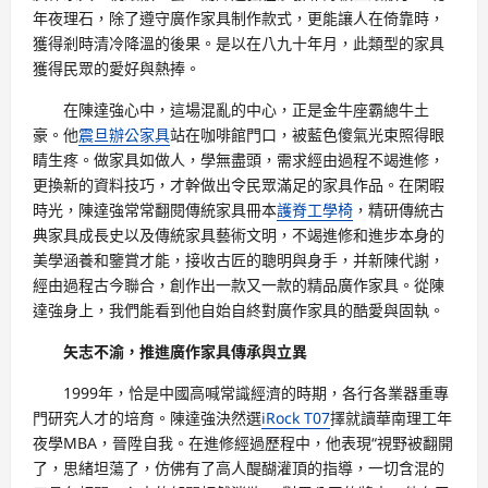
年夜理石，除了遵守廣作家具制作款式，更能讓人在倚靠時，
獲得剎時清冷降溫的後果。是以在八九十年月，此類型的家具
獲得民眾的愛好與熱捧。
在陳達強心中，這場混亂的中心，正是金牛座霸總牛土
豪。他
震旦辦公家具
站在咖啡館門口，被藍色傻氣光束照得眼
睛生疼。做家具如做人，學無盡頭，需求經由過程不竭進修，
更換新的資料技巧，才幹做出令民眾滿足的家具作品。在閑暇
時光，陳達強常常翻閱傳統家具冊本
護脊工學椅
，精研傳統古
典家具成長史以及傳統家具藝術文明，不竭進修和進步本身的
美學涵養和鑒賞才能，接收古匠的聰明與身手，并新陳代謝，
經由過程古今聯合，創作出一款又一款的精品廣作家具。從陳
達強身上，我們能看到他自始自終對廣作家具的酷愛與固執。
矢志不渝，推進廣作家具傳承與立異
1999年，恰是中國高喊常識經濟的時期，各行各業器重專
門研究人才的培育。陳達強決然選
iRock T07
擇就讀華南理工年
夜學MBA，晉陞自我。在進修經過歷程中，他表現“視野被翻開
了，思緒坦蕩了，仿佛有了高人醍醐灌頂的指導，一切含混的