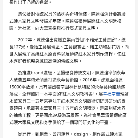
長作出了凸起的進獻。
憑仗著對傳統家具的熱枕與奇特情結，陳達強決計要將廣
式硬木家具文明發揚光年夜。陳達強積極展開紅木文明進校
園、進社區，向大眾宣揚與推行廣式家具文明。
2012年，陳達強出資樹立業內首個“不雅光工藝走廊”，總
長127米，囊括工藝展現區、工藝觀賞區、雕工坊和刮花坊，向
世人展現了高級紅木原資料以及傳統紅木家具制作流程，使紅
木喜好者能親身感悟高深的傳統文明。
為推進brand進級，弘揚優良傳統文明，陳達強率領永華
人破費五年時光傾慕打造永華藝術館。2016年，建筑面積達
15000平放米，具有濃烈嶺南園林建筑特點的永華藝術館順遂
落成，全體如同一本平面的“紅木文明教科書”，展
幸福空間
現著
永華家具三十五年來專注于紅木家具文明藝術切磋與研討的累
累碩果，承載著永華家具三十五年的文明積淀，是廣州紅木界
的抽像工程，更是國度3A級游玩景區，為社會民眾清楚傳統廣
式硬木家具文明和身手供給了一個專門研究化的平臺。
從進行，到創業、公司運營，design、創作廣式硬木家