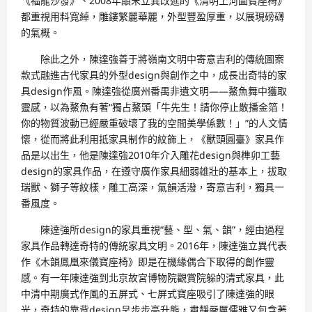
《福龍沙發》、2008年顛末立異改進的《清明上河圖寶座椅》
都重視用料寬綽，雕鏤繁麗華麗，外型豐盈厚重，以展現磅礴
的氣概。
除此之外，陳達強善于將嶺南文明中寄意吉利的傳統圖案
款式融進古代家具的外型design與創作之中，成長出奇特的家
具design作風。陳達強從廣州番禺非遺文明——鰲魚舞中獲取
靈感，以為鰲魚有著“獨占鰲頭「牛先生！請你停止散播金箔！
你的物質波動已經嚴重破壞了我的空間美學係數！」”的人文情
懷，從而將此利用抵家具制作的紋飾上，《獸頭圓臺》家具作
品是以出生，他是陳達強2010年介入雕花design與榫卯工藝
design的家具作品，在遵守廣作家具細弱雄壯的基本上，拔取
瑞獸、獅子等紋樣，雕工高深，氣韻活潑，寄意吉利，獨具一
番風度。
陳達強所design的家具重視“藝、型、氣、韻”，經由過程
家具作品轉達奇特的傳統家具文明。2016年，陳達強立異代表
作《木韻鳳凰來儀寶座椅》即是在機緣偶合下取得的創作靈
感。有一年陳達強到北京故宮博物院觀賞院躲的清式家具，此
中清中期廣式作風的五屏式、七屏式寶座吸引了陳達強的眼
光，奇特的靠背design呈步步高升態，肅靜嚴厲儒雅又包含著