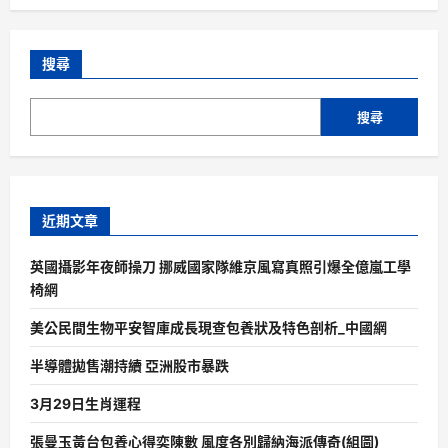
搜尋
搜尋
近期文章
英國攝影年夜師操刀 挪威國家隊維京風寫真照引爆全億嵐工學
椅網
美公民間生物平安智庫成長現查包養狀及特色剖析_中國網
半導體拋售潮持續 亞洲股市暴跌
3月29日生肖運程
張曼玉黃台包養心得奕陳數 風度各別歸納海派傳奇(組圖)