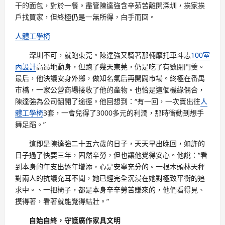
干的面包，對於一餐。盡管陳達強含辛茹苦離開深圳，挨家挨
戶找買家，但終極仍是一無所得，白手而回。
人體工學椅
深圳不可，就跑東莞。陳達強又騎著那輛摩托車斗志
100室
內設計
高昂地動身，但跑了幾天東莞，仍是吃了有數閉門羹。
最后，他決議安身外鄉，做知名氣后再開闢市場。終極在番禺
市橋，一家公營商場接收了他的產物。也恰是這個機緣偶合，
陳達強為公司翻開了途徑。他回想到：“有一回，一次賣出往
人
體工學椅
3套，一會兒得了3000多元的利潤，那時衝動到想手
舞足蹈。”
這即是陳達強二十五六歲的日子，天天早出晚回，如許的
日子過了快要三年，固然辛勞，但也讓他覺得安心。他說：“看
到本身的年支出逐年增添，心是安寧充分的。一根木頭林天秤
對兩人的抗議充耳不聞，她已經完全沉浸在她對極致平衡的追
求中。、一把椅子，都是本身辛辛勞苦賺來的，他們看得見、
摸得著，看著就能覺得結壯。”
自始自終，守護廣作家具文明