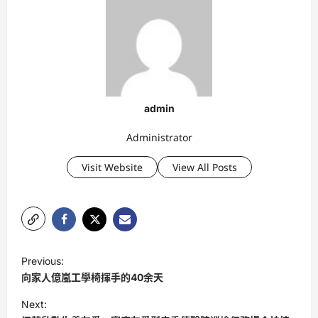
admin
Administrator
Visit Website
View All Posts
P
Previous:
o
向家人億嵐工學椅揮手的40余天
s
Next: