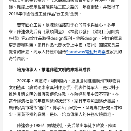
中途夭折的美妙禱告。《木韻鳳凰來儀寶座椅》在外型、紋
飾、雕鏤上都承載著陳達強工匠之路的一年夜衝破，并取得了
2016年中國傳統工藝作品“云工獎”金獎。
苦守匠心工藝，是陳達強銘刻于心的尋求與信心。多年
來，陳達強先后有《獸頭圓臺》《福龍沙發》《清明上河圖寶
座椅》等28款作品取得design專利。他所design、制作的家具
更是屢獲殊榮，家具作品也屢次登上中國（廣州）國際家具展
覽會的舞臺，向眾人轉達中國傳
Standway電動升降桌
統家具的
奇特風度。
培育傳承人，推進非遺文明的維護與成長
2020年，陳這時，咖啡館內。達強勝利進選廣州市非物資
文明遺產（廣式硬木家具制作身手）代表性傳承人，是以對于
推進非遺文明的維護及傳承任務，在陳達強眼中義不容辭。在
當今經濟社會的年夜周遭的狀況下，家具市場範圍逐步擴展，
廣作家具市場卻“遇冷”，傳承人百里挑一，呈現專門研究人才缺
少、青黃不接的窘境，是以，培育傳承人的任務火燒眉毛。
陳達強于1986年開端授徒，先后帶出學徒李維波、陳國