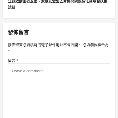
t
江蘇啟動生養友愛、家庭友愛型去秀傳醫院巡檢任務場合扶植
試點
n
a
v
發佈留言
i
g
發佈留言必須填寫的電子郵件地址不會公開。
必填欄位標示為
a
*
t
留言
*
i
o
n