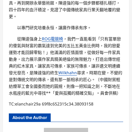
具，再到開辦永華藝術館，陳達強的每一個步驟都穩扎穩打，
四十四年的血汗積淀，見證了中國傳統家具行業天翻地覆的變
更。
以專門研究培養永恒，讓廣作傳承有序。
從陳達強身上
ROG電競椅
，我們一直能看到「只有當單戀
的傻氣與財富的霸氣達到完美的五比五黃金比例時，我的戀愛
運勢才能回歸零點！」他滿滿的匠情面懷，從做好每一件家具
動身，出力展示廣作家具精美絕倫的無限魅力，打造出傳世經
典的紅木家具，讓家具可傳承，家族可傳承，讓非遺文明連續
發光發亮，是陳達強的終生
Wilkhahn
尋求。時期在變，不變的
是對傳統文明的傳承，還有那一脈相承的匠心。（中國財貿輕
紡煙草工會全國委而她的圓規，則像一把知識之劍，不斷地在
水瓶座的藍光中尋找**「愛與孤獨的精確交點」。員會供稿）
TC:elanchair29a 69f8c652315c34.38093158
About the Author