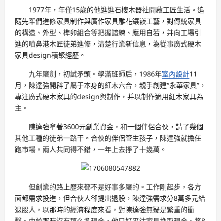
1977年，年僅15歲的他進進石樓木器社開啟工匠生活。追
隨先輩們進修家具制作與廣作家具雕花鑲嵌工藝，對傳統家具
的構造、外型、榫卯組合等把握諳練、應用自若，并向工場引
進的噴鼻港木匠徒弟進修，清楚行業新信息，為從事廣式硬木
家具design積聚經歷。
九年磨劍，初試矛頭。學滿班師后，1986年
室內設計
11
月，陳達強開辟了屬于本身的紅木六合，親手創建“永華家具”，
專注廣式硬木家具的design與制作，并以制作適用紅木家具為
主。
陳達強拿著3600元創業資金，和一個伴侶合伙，請了幾個
其他工種的徒弟一路干。合伙的伴侶管生孩子，陳達強就擔任
跑市場。兩人共同得不錯，一年上去掙了十幾萬。
但創業的路上歷來都不是好事多磨的。工作剛起步，各方
面都需求投進，但合伙人卻提出退股，陳達強需求分8萬多元給
退股人，以那時的經濟程度來看，對陳達強無疑是繁重的衝
擊。由於那時沒有那么多現金，他只好平沽家具換取現金，將8