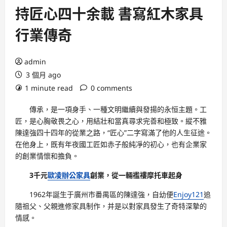
持匠心四十余載 書寫紅木家具
行業傳奇
admin
3 個月 ago
1 minute read
0 comments
傳承，是一項身手、一種文明繼續與發揚的永恒主題。工
匠，是心胸敬畏之心，用結壯和當真尋求完善和極致。縱不雅
陳達強四十四年的從業之路，“匠心”二字寫滿了他的人生征途。
在他身上，既有年夜國工匠如赤子般純凈的初心，也有企業家
的創業情懷和擔負。
3千元
歐凌辦公家具
創業，從一輛襤褸摩托車起身
1962年誕生于廣州市番禺區的陳達強，自幼便
Enjoy121
追
隨祖父、父親進修家具制作，并是以對家具發生了奇特深摯的
情感。