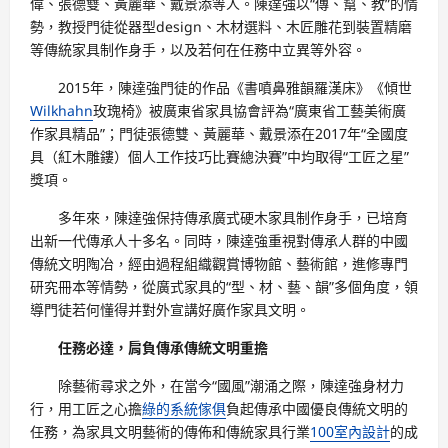
偉、張德雙、黃麗華、戴景添等人。陳達強以“傳、幫、教”的情
勢，教授門徒從器型design、木材選料、木匠雕花到裝置精磨
等傳統家具制作身手，以及若何在任務中立異等外容。
2015年，陳達強門徒的作品《書噴鼻雅韻羅漢床》《傾世
Wilkhahn
玫瑰椅》被廣東省家具協會評為“廣東省工藝美術廣
作家具精品”；門徒張德雙、黃麗華、戴景添在2017年“全國度
具（紅木雕鏤）個人工作技巧比賽總決賽”中均取得“工匠之星”
獎項。
多年來，陳達強保持傳承廣式硬木家具制作身手，已培育
出新一代傳承人十多名。同時，陳達強重視對傳承人群的中國
傳統文明陶冶，經由過程組織觀賞博物館、藝術館，進修專門
研究冊本等情勢，從廣式家具的“型、材、藝、韻”多個角度，領
導門徒若何懂得并對外宣講好廣作家具文明。
任務必達，肩負傳承傳統文明重擔
除藝術尋求之外，在當今“國風”潮涌之際，陳達強身材力
行，用工匠之心擔
綠的系統傢俱
負起傳承中國優良傳統文明的
任務，為家具文明藝術的傳佈和傳統家具行業
100室內設計
的成