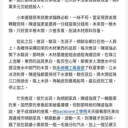
萬多元交給退股人。
小本運營原來就需求錙銖必較，一絲不苟。當呈現資金周
轉艱苦時，陳達強更是要將一分錢當兩分錢用，本來買一根木
頭，只好買半根木頭，少進多賣，削減木材原料存量。
從此之后，進貨、驗貨、生孩子、傾銷全都扛在他一人肩
上。為確保采購回來的木材東西的品質，每次進貨，陳達強必
需下水驗貨。那時辰，木材基礎是經由過程海運回來，在珠江
上泡著，東西的品質黑白、能否空心等，都需求人潛進水中往
摸沒進水中部門的木質。到
系統櫃工廠直營
了秋夏季節，江水
冰涼刺骨，陳達強都要保持下水查驗。驗完貨后，將木頭從珠
江口拖過去，裝上木排，再輸送到番禺船埠，最后送到工場，
停止加工。
忙完進貨，就忙出貨。為傾銷家具，陳達強買了一輛舊摩
托車，固然摩托車看起來破襤褸爛，但對那時辰的陳達強來
說，是不成或缺的座駕。他
backbone工學椅
天天騎著摩托車向
周邊城市傾銷家具，朝晨動身，波動一天，到薄暮才到深圳，
餓了就在路邊小賣部買一瓶一毛幾分的汽水，加上一個又硬又