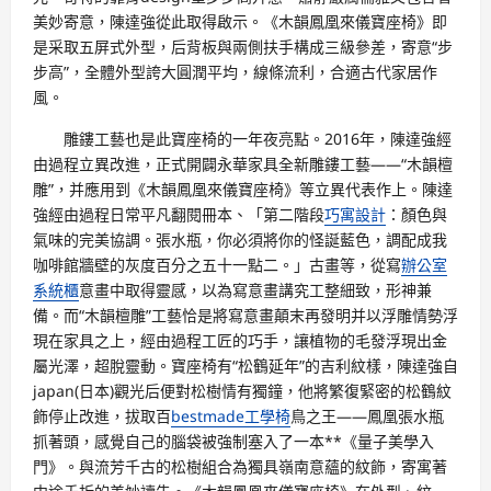
美妙寄意，陳達強從此取得啟示。《木韻鳳凰來儀寶座椅》即
是采取五屏式外型，后背板與兩側扶手構成三級參差，寄意“步
步高”，全體外型誇大圓潤平均，線條流利，合適古代家居作
風。
雕鏤工藝也是此寶座椅的一年夜亮點。2016年，陳達強經
由過程立異改進，正式開闢永華家具全新雕鏤工藝——“木韻檀
雕”，并應用到《木韻鳳凰來儀寶座椅》等立異代表作上。陳達
強經由過程日常平凡翻閱冊本、「第二階段
巧寓設計
：顏色與
氣味的完美協調。張水瓶，你必須將你的怪誕藍色，調配成我
咖啡館牆壁的灰度百分之五十一點二。」古畫等，從寫
辦公室
系統櫃
意畫中取得靈感，以為寫意畫講究工整細致，形神兼
備。而“木韻檀雕”工藝恰是將寫意畫顛末再發明并以浮雕情勢浮
現在家具之上，經由過程工匠的巧手，讓植物的毛發浮現出金
屬光澤，超脫靈動。寶座椅有“松鶴延年”的吉利紋樣，陳達強自
japan(日本)觀光后便對松樹情有獨鐘，他將繁復緊密的松鶴紋
飾停止改進，拔取百
bestmade工學椅
鳥之王——鳳凰張水瓶
抓著頭，感覺自己的腦袋被強制塞入了一本**《量子美學入
門》。與流芳千古的松樹組合為獨具嶺南意蘊的紋飾，寄寓著