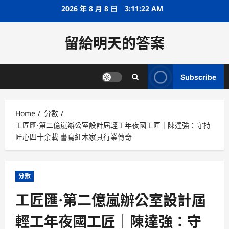
Skip
2026 年 8 月 8 日
3:11:23 AM
to
content
留給明天的答案
Subscribe
Home
分數
工匠匯·第二億嵐辦公室設計屆輕工年夜國工匠｜陳達強：守持
匠心四十余載 書寫紅木家具行業傳奇
分數
工匠匯·第二億嵐辦公室設計屆
輕工年夜國工匠｜陳達強：守