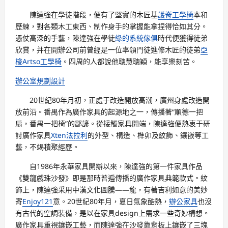
陳達強在學徒階段，便有了堅實的木匠基
護脊工學椅
本和
歷練，對各類木工東西、制作身手的掌握能拿捏得恰如其分。
憑仗高深的手藝，陳達強在學徒
綠的系統傢俱
時代便獲得徒弟
欣賞，并在開辦公司前曾經是一位率領門徒進修木匠的徒弟
亞
梭Artso工學椅
。四周的人都說他聰慧聰穎，能享樂刻苦。
辦公室規劃設計
20世紀80年月初，正處于改造開放高潮，廣州身處改造開
放前沿。番禺作為廣作家具的起源地之一，傳播著“順德一把
扇，番禺一把椅”的鄙諺。從接觸家具開端，陳達強便熱衷于研
討廣作家具
Xten法拉利
的外型、構造、榫卯及紋飾、鑲嵌等工
藝，不竭積聚經歷。
自1986年永華家具開辦以來，陳達強的第一件家具作品
《雙龍戲珠沙發》即是那時普遍傳播的廣作家具典範款式。紋
飾上，陳達強采用中漢文化圖騰——龍，有著吉利如意的美妙
寄
Enjoy121
意。20世紀80年月，夏日氣象酷熱，
辦公家具
也沒
有古代的空調裝備，是以在家具design上需求一些奇妙構想。
廣作家具重視鑲嵌工藝，而陳達強在沙發靠背板上鑲嵌了三塊