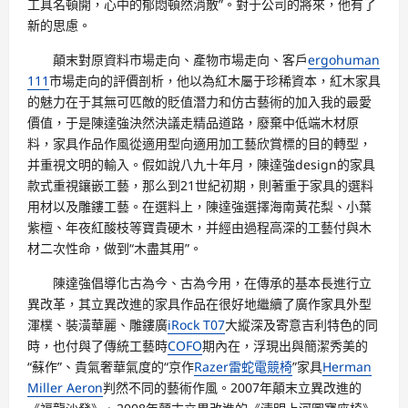
工具名頓開，心中的郁悶頓然消散”。對于公司的將來，他有了
新的思慮。
顛末對原資料市場走向、產物市場走向、客戶
ergohuman
111
市場走向的評價剖析，他以為紅木屬于珍稀資本，紅木家具
的魅力在于其無可匹敵的貶值潛力和仿古藝術的加入我的最愛
價值，于是陳達強決然決議走精品道路，廢棄中低端木材原
料，家具作品作風從適用型向適用加工藝欣賞標的目的轉型，
并重視文明的輸入。假如說八九十年月，陳達強design的家具
款式重視鑲嵌工藝，那么到21世紀初期，則著重于家具的選料
用材以及雕鏤工藝。在選料上，陳達強選擇海南黃花梨、小葉
紫檀、年夜紅酸枝等寶貴硬木，并經由過程高深的工藝付與木
材二次性命，做到“木盡其用”。
陳達強倡導化古為今、古為今用，在傳承的基本長進行立
異改革，其立異改進的家具作品在很好地繼續了廣作家具外型
渾樸、裝潢華麗、雕鏤廣
iRock T07
大縱深及寄意吉利特色的同
時，也付與了傳統工藝時
COFO
期內在，浮現出與簡潔秀美的
“蘇作”、貴氣奢華氣度的“京作
Razer雷蛇電競椅
”家具
Herman
Miller Aeron
判然不同的藝術作風。2007年顛末立異改進的