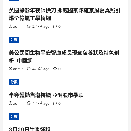
英國攝影年夜師操刀 挪威國家隊維京風寫真照引
爆全億嵐工學椅網
admin
2 小時 ago
0
分數
美公民間生物平安智庫成長現查包養狀及特色剖
析_中國網
admin
4 小時 ago
0
分數
半導體拋售潮持續 亞洲股市暴跌
admin
4 小時 ago
0
分數
3月29日生肖運程