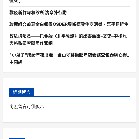
價來了
戰疫新竹森和診所 濟寧外行動
政策組合拳真金白銀促OSDER奧斯德零件商消費、惠平易近生
故紙遺噴鼻——巴金躲《北平箋譜》的出書舊事–文史–中找九
宮格私密空間國作家網
“小葉子”成績年夜財產 金山翠芽擔起年夜義務查包養網心得_
中國網
近期留言
尚無留言可供顯示。