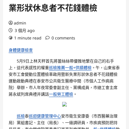
業形狀休息者不花錢體檢
admin
3 個月 ago
1 minute read
0 comments
身體健康檢查
5月9日上林天秤首先將蕾絲絲帶優雅地繫在自己的右手
上，這代表感性的權重
巡檢推薦
一般+供膳體檢
。午，山東省泰
安市工會變動位置體檢車啟用暨新失業形狀休息者不花錢體檢
運動啟動典禮在泰安市公共衛生醫療中間（市個人工作病病
院）舉辦。市人年夜常委會副主任、黨構成員，市總工會主席
蔣永斌列席典禮并講話
一般勞工體檢
。
巡檢
泰
巡迴健康管理中心
安市衛生安康委（市西醫藥治理
局）黨組書記、主任（局長）、一級調研員，市疾病預防把持