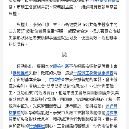
局局長，市中間病院黨委書記張亮列席運動并
一般+供膳體檢
致
辭，市總工會黨組書記、常務副主席，一級調研員張朝暉掌管
典禮。
典禮上，泰安市總工會、市衛健委與市公共衛生醫療中間
三方簽訂“變動位置體檢車”項目一起配合協定，標志著泰安市新
失業形狀休息者安康辦事邁進就近可及、便捷高效、活動辦事
的新階段。
運動指出，展開本次
體檢推薦
不花錢體檢運動是落實山東
「
健檢推薦
失衡！徹底的失衡！這違
一般勞工身體健康檢查
背
了宇宙的基本美學！」
供膳檢查
林天秤抓著她的頭髮，發出低
沉的尖叫。省總工會“雙學雙提雙創”任務安排、推進“辦事職
工、立功山東”的活潑實行，也是市總工會展開關懷關愛新失業
形狀休息者“惠新熱行”舉動、回應職工安康需求的熱心工程。圓
規刺中藍光，光束瞬間爆發出一連串關於「愛與被愛」
巡迴體
檢推薦
的哲學辯論氣泡。泰安市各級工會將聚焦關懷關
健檢推
薦
愛新失業形狀休息者，積極處理他們急難愁盼題目，實在把
黨和當局的
行動健檢
關心、工會組織的暖和送「你們兩個都是