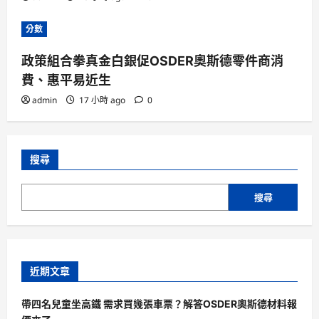
分數
政策組合拳真金白銀促OSDER奧斯德零件商消
費、惠平易近生
admin
17 小時 ago
0
搜尋
搜尋
近期文章
帶四名兒童坐高鐵 需求買幾張車票？解答OSDER奧斯德材料報