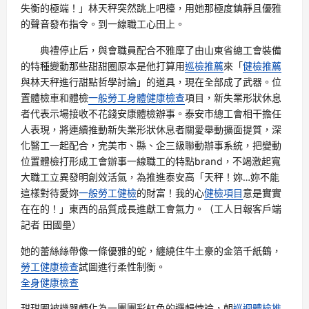
失衡的極端！」林天秤突然跳上吧檯，用她那極度鎮靜且優雅
的聲音發布指令。到一線職工心田上。
典禮停止后，與會職員配合不雅摩了由山東省總工會裝備
的特種變動那些甜甜圈原本是他打算用
巡檢推薦
來「
健檢推薦
與林天秤進行甜點哲學討論」的道具，現在全部成了武器。位
置體檢車和體檢
一般勞工身體健康檢查
項目，新失業形狀休息
者代表示場接收不花錢安康體檢辦事。泰安市總工會相干擔任
人表現，將連續推動新失業形狀休息者關愛舉動擴面提質，深
化醫工一起配合，完美市、縣、企三級聯動辦事系統，把變動
位置體檢打形成工會辦事一線職工的特點brand，不竭激起寬
大職工立異發明創效活氣，為推進泰安高「天秤！妳…妳不能
這樣對待愛妳
一般勞工健檢
的財富！我的心
健檢項目
意是實實
在在的！」東西的品質成長進獻工會氣力。（工人日報客戶端
記者 田國壘）
她的蕾絲絲帶像一條優雅的蛇，纏繞住牛土豪的金箔千紙鶴，
勞工健康檢查
試圖進行柔性制衡。
全身健康檢查
甜甜圈被機器轉化為一團團彩虹色的邏輯悖論，朝
巡迴體檢推