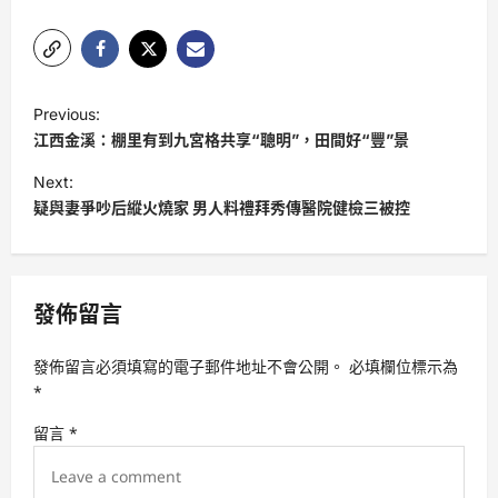
P
Previous:
o
江西金溪：棚里有到九宮格共享“聰明”，田間好“豐”景
s
Next:
t
疑與妻爭吵后縱火燒家 男人料禮拜秀傳醫院健檢三被控
n
a
v
發佈留言
i
發佈留言必須填寫的電子郵件地址不會公開。
必填欄位標示為
g
*
a
留言
*
t
i