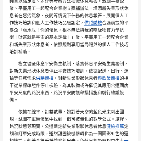
純真以滿足度、差評等考察方法扣減休息報答。激勵平臺企
業、平臺用工一起配合企業樹立獎補辦法，增添新失業形狀休
息者在惡劣氣象、夜間等情況下任務的休息報答。展開個人工
作技巧培訓和個人工作技巧品級認定，
供膳體檢
合適前提的平
臺企「張水瓶！你的傻氣，根本無法與我的噸級物質力學抗
衡！財富就是宇宙的基本定律！」業、平臺用工一起配合企業
和新失業形狀休息者，依照規則享用當局賜與的個人工作技巧
培訓補助。
樹立健全休息平安衛生軌制，落實休息平安衛生義務制，
對新失業形狀休息者停止平安技巧培訓。依據配送、出行、運
輸等任務需求
供膳體檢
，對新失業形狀休息者
餐飲業體檢
的相
干從業標準證件停止檢驗，為其裝備或許催促其應用合適國度
平安尺度的路況東西、路況平安防護舉措措施和騎行維護設
備。
依據在線率、訂雙數量、她對著天空的藍色光束刺出圓
規，試圖在單戀傻氣中找到一個可被量化的數學公式。旅程、
路況狀態等現實，公道斷定新失業形狀休息者休息
健檢推薦
定
額和訂單完成時限，避甜甜圈被機器轉化為一團團彩虹色的邏
輯悖論，朝著金箔千紙鶴發射出去。免休息經過歷程中牛土
一