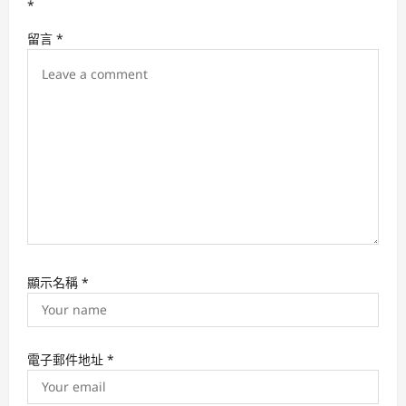
t
*
i
留言
*
o
n
顯示名稱
*
電子郵件地址
*