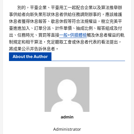
別的，平臺企業、平臺用工一起配合企業以及算法推舉辦
事供給者向新失業形狀休息者供給任務調劑辦事的，應該維護
休息者獲得休息報答、歇息休假等符合法規權益，樹立完美平
臺進進加入、訂單分派、計件單價、抽成比例、報答組成及付
出、任務時光、賞罰等直接
一般+供膳體檢
觸及休息者權益的軌
制規定和相干算法，充足聽取工會或休息者代表的看法提出，
將成果公示并告訴休息者。
About the Author
admin
Administrator