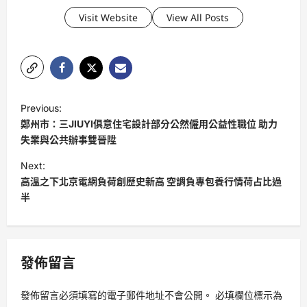
Visit Website
View All Posts
P
Previous:
o
鄭州市：三JIUYI俱意住宅設計部分公然僱用公益性職位 助力
s
失業與公共辦事雙晉陞
t
Next:
高溫之下北京電網負荷創歷史新高 空調負專包養行情荷占比過
n
半
a
v
i
發佈留言
g
a
發佈留言必須填寫的電子郵件地址不會公開。
必填欄位標示為