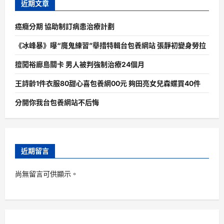
近期文章
癌癥分期 協助制訂病患治療計劃
《冰峰暴》曝“魔鬼練習”舉措特輯台包養網站 張靜初變身勞拉
擅闖裕廊島關卡 男人被判強制治療24個月
王詩齡1件衣服80甜心喜包養網00元 夠田亮女兒森蝶買40件
分開你我台包養網站不后悔
近期留言
尚無留言可供顯示。