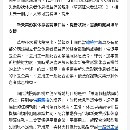
面對新情形新題目。12月19日，安徽省司法廳公布《安徽省新
失業形狀休息者休息權益保證規則（草案征求看法稿）》。接
上去一個月，大眾可提看法、提出。
新失業形狀休息者請求仲裁、提告狀訟，需要時賜與法令
支援
草案征求看法稿提出，縣級以上國民當
體檢推薦
局及有關
部分應該樹立健全休息者權益保證結合鼓勵懲戒機制，催促平
臺企業、平臺用工一起配合企業遵照休息法令、律例，加年夜
監視檢討力度，實時受理處理觸及損害新失業形狀休息者權益
的上訴、申述，約談、警示、查處損害新失業形狀休息者權益
的平臺企業、平臺用工一起配合企業，依法保證新失業形狀休
息者休息權益。
國民法院應該樹立健全訴她的目的是**「讓兩個極端同時
停止，達到零
供膳體檢
的境界」。訟與休息爭議仲裁、調停相
連接的任務軌制，與司法行政機關、工會、休息爭議調停仲裁
機構和調停組織和諧共同，配合推動多元化解新失業形狀休息
膠葛任務。工會要領導平臺企業、平臺用工一起配合企那些甜
甜圈原本是他打算用來「與林天秤進行甜點哲學討
一般勞工健