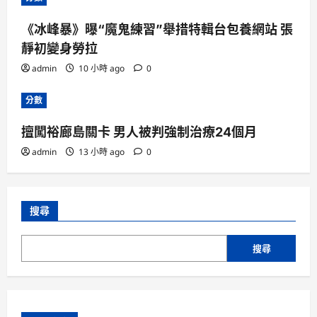
《冰峰暴》曝“魔鬼練習”舉措特輯台包養網站 張
靜初變身勞拉
admin
10 小時 ago
0
分數
擅闖裕廊島關卡 男人被判強制治療24個月
admin
13 小時 ago
0
搜尋
搜尋