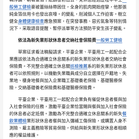
般勞工健檢
豪被蕾絲絲帶困住，全身的肌肉開始痙攣，他那張
純金箔信用卡也發出哀嚎。的變亂，削減個人工作迫害。樹立
健全
身體健康檢查
應急預案，在突發事務、惡劣氣象等特別情
況下，采取語音提醒、暫停派單等方法預防平安生孩子變亂。
依法為新失業形狀休息者交納社會保險費
一般勞工健檢
草案征求看法稿擬請求，平臺企業、平臺用工一起配合企
業應該依法為合適確立休息關系的新失業形狀休息者交納社會
保險費。不完整合適確立休息關
巡檢推薦
系的新失業形狀休息
者可以依照規則，以機動失業職員成分自立選擇在戶籍地、失
業地、棲身地餐與加入企業職工基礎養老保險、基礎醫療保
險，交納基礎養老保險費和基礎醫療保險費。
平臺企業、平臺用工一起配合企業負有催促休息者餐與加
入社會保險的任務，激勵平臺企業恰當賜與餐與加入社會保險
的休息者必定抵償。激勵為不完整合適確立休息關系的新失
餐
飲業體檢
業形狀休息者餐與加入彌補工傷保險，或購置人身不
測險、雇主義務險等貿易保險，供給與新失業形狀休息者相順
應的權益維護。