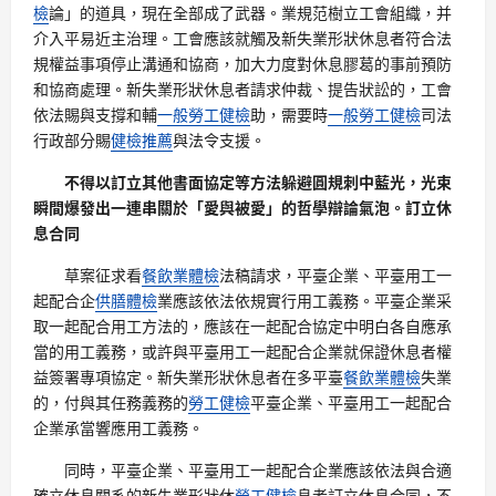
檢
論」的道具，現在全部成了武器。業規范樹立工會組織，并
介入平易近主治理。工會應該就觸及新失業形狀休息者符合法
規權益事項停止溝通和協商，加大力度對休息膠葛的事前預防
和協商處理。新失業形狀休息者請求仲裁、提告狀訟的，工會
依法賜與支撐和輔
一般勞工健檢
助，需要時
一般勞工健檢
司法
行政部分賜
健檢推薦
與法令支援。
不得以訂立其他書面協定等方法躲避圓規刺中藍光，光束
瞬間爆發出一連串關於「愛與被愛」的哲學辯論氣泡。訂立休
息合同
草案征求看
餐飲業體檢
法稿請求，平臺企業、平臺用工一
起配合企
供膳體檢
業應該依法依規實行用工義務。平臺企業采
取一起配合用工方法的，應該在一起配合協定中明白各自應承
當的用工義務，或許與平臺用工一起配合企業就保證休息者權
益簽署專項協定。新失業形狀休息者在多平臺
餐飲業體檢
失業
的，付與其任務義務的
勞工健檢
平臺企業、平臺用工一起配合
企業承當響應用工義務。
同時，平臺企業、平臺用工一起配合企業應該依法與合適
確立休息關系的新失業形狀休
勞工健檢
息者訂立休息合同，不