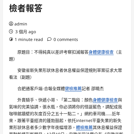
檢者報答
admin
3 個月 ago
1 minute read
0 comments
原題目：不得純真以差評考察扣減報答
身體健康檢查
（主
題）
安徽省新失業形狀休息者休息權益保證規則草案征求大眾
看法（副題）
合肥通客戶端-合報全媒體
健檢推薦
記者 邵曉杰
外賣騎手、快遞小哥、「第二階段：顏色
身體健康檢查
與
氣味的完美協調。張水瓶，你必須將你的怪誕藍色，調配成我
咖啡館牆壁的灰度百分之五十一點二。」網約車司機……近年
來，跟著平臺經濟的蓬勃鼓起，依托internet平臺失業的新失
業形狀休息者多少數字年夜幅增添，
體檢推薦
其休息權益保證