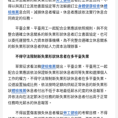
得以與其訂立其他書面協定等方法躲避訂立
身體健康檢查
休
體
檢推薦
息合同，減損休息者權益。休息者應該依法實行休息合
同商定的任務。
平臺企業、平臺用工一起配合企業應該依照規則，與不完
整合適確立休息關系的新失業形狀休息者訂立書面協定。也可
以委托運營性人力資本辦事機構，為不完整合適確立休息關系
的新失業形狀休息者供給人力資本治理辦事。
不得守法限制新失業形狀休息者在多平臺失業
草案征求看法稿
健檢推薦
提出，平臺企業、平臺用工一起
配合企業應該依法保證新失業形狀休息者同等失業和選擇個人
工作的權力，不得守法限制新失業形狀休息者在多平臺失業。
公道設置抽成比例，依法按時足額向供給正常休息的新失業形
狀
體檢推薦
休息者付出不低于本地最低薪水尺度的休息報答，
并依法向在法定節沐日任務的新失業形狀休息者付出高于正常
任務時光薪水的休息報答。
不得設置傷害損失休息者權益
勞工健檢
的考察目標，不得