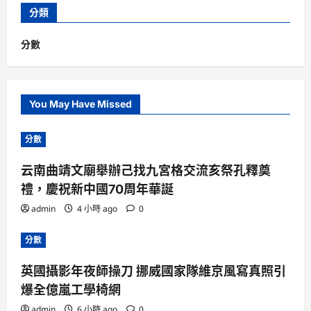
分類
分數
You May Have Missed
分數
云南曲靖文廟舉辦己找九宮格交流亥祭孔釋奠
禮，慶祝新中國70周年華誕
admin
4 小時 ago
0
分數
英國攝影年夜師操刀 挪威國家隊維京風寫真照引
爆全億嵐工學椅網
admin
6 小時 ago
0