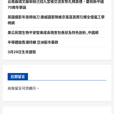
云南曲靖文廟舉辦己找九宮格交流亥祭孔釋奠禮，慶祝新中國
70周年華誕
英國攝影年夜師操刀 挪威國家隊維京風寫真照引爆全億嵐工學
椅網
美公民間生物平安智庫成長現查包養狀及特色剖析_中國網
半導體拋售潮持續 亞洲股市暴跌
3月29日生肖運程
近期留言
尚無留言可供顯示。