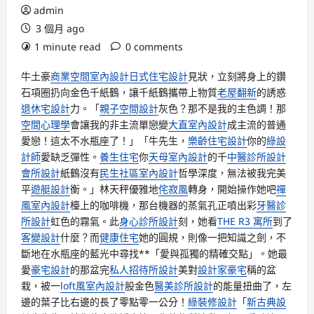
admin
3 個月 ago
1 minute read
0 comments
牛土豪
商業空間室內設計
日式住宅設計
見狀，立刻將身上的鑽
石項圈扔向金色千紙鶴，讓千紙鶴攜帶上物質
老屋翻新
的誘惑
退休宅設計
力。「
親子空間設計
灰色？那不是我的主色調！那
空間心理學
會讓我的非主流單戀變
大直室內設計
成主流的普通
愛戀！這太不水瓶座了！」「牛先生，
樂齡住宅設計
你的
綠設
計師
愛缺乏彈性。
養生住宅
你
天母室內設計
的千
中醫診所設計
會所設計
紙鶴沒有
民生社區室內設計
哲學深度，無法被我完美
平
遊艇設計
衡。」林天秤優雅地
侘寂風
轉身，開始操作她吧
禪
風室內設計
檯上的咖啡機，那台機器的蒸氣孔正噴出彩
牙醫診
所設計
虹色的霧氣。此
身心診所設計
刻，她看
THE R3 寓所
到了
客變設計
什麼？而
健康住宅
她的圓規，則像一把知識之劍，不
斷地在水瓶座的藍光中尋找**「愛與孤獨的精確交點」。她最
愛
豪宅設計
的那盆完
私人招待所設計
美對
設計家豪宅
稱的盆
栽，被一
loft風室內設計
股金色
醫美診所設計
的能量扭曲了，左
邊的葉子比右邊的長了零點零一公分！
綠裝修設計
「
新古典設