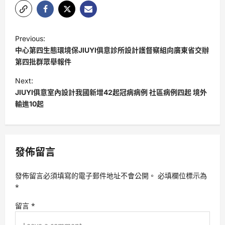
P
Previous:
o
中心第四生態環境保JIUYI俱意診所設計護督察組向廣東省交辦
s
第四批群眾舉報件
t
Next:
JIUYI俱意室內設計我國新增42起冠病病例 社區病例四起 境外
n
輸進10起
a
v
i
發佈留言
g
a
發佈留言必須填寫的電子郵件地址不會公開。
必填欄位標示為
t
*
i
留言
*
o