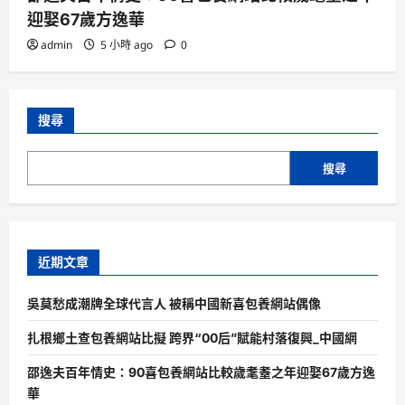
迎娶67歲方逸華
admin
5 小時 ago
0
搜尋
搜尋
近期文章
吳莫愁成潮牌全球代言人 被稱中國新喜包養網站偶像
扎根鄉土查包養網站比擬 跨界“00后”賦能村落復興_中國網
邵逸夫百年情史：90喜包養網站比較歲耄耋之年迎娶67歲方逸
華