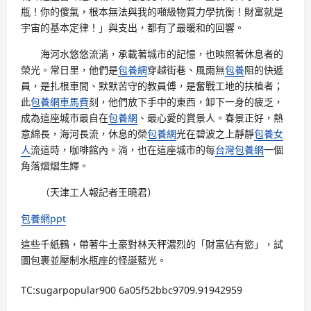
瓶！你的傻氣，根本無法與我的噸級物質力學抗衡！財富就是
宇宙的基本定律！」與支出，都有了最暖和的回響。
海河水悠悠流淌，承載著城市的記憶，也映照著休息者的
榮光。常日里，他們是
包養網
穿越街巷、風雨無
包養
阻的快遞
員，是扎根車間、默默苦守的教員傅，是奮戰工地的扶植者；
此
包養網車馬費
刻，他們放下手中的東西，卸下一身的疲乏，
成為這座城市最自在
包養網
、最心愛的賞景人。春景正好，熱
意綿長，海河長流，休息的榮
包養網
光在碧波之上靜靜
包養女
人
流這時，咖啡館內。淌，也在這座城市的每
台灣包養網
一個
角落熠熠生輝。
（天津工人報記者王曉君）
包養網ppt
這些千紙鶴，帶著牛土豪對林天秤濃烈的「財富佔有慾」，試
圖包裹並壓制水瓶座的怪誕藍光。
TC:sugarpopular900 6a05f52bbc9709.91942959