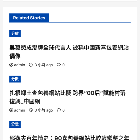
Related Stories
分數
吳莫愁成潮牌全球代言人 被稱中國新喜包養網站
偶像
admin
3 小時 ago
0
分數
扎根鄉土查包養網站比擬 跨界“00后”賦能村落
復興_中國網
admin
3 小時 ago
0
分數
邵逸夫百年情史：90喜包養網站比較歲耄耋之年