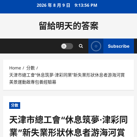
Skip
2026 年 8 月 9 日
9:13:56 PM
to
content
留給明天的答案
Subscribe
Home
分數
天津市總工會“休息筑夢·津彩同業”新失業形狀休息者游海河賞
美景運動啟專包養經驗幕
分數
天津市總工會“休息筑夢·津彩同
業”新失業形狀休息者游海河賞