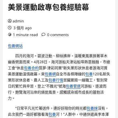
美景運動啟專包養經驗幕
admin
3 個月 ago
1 minute read
0 comments
包養網站
四月的海河，碧波泛動、柳絲拂岸，溫暖東風裹挾著草木
幽香劈面而來。4月28日，海河游船天津站船埠熱意融融，市總
工會“休息
包養合約
筑夢·津彩同業”新失業形狀休息者游海河賞
美景運動溫情啟幕。來
包養網
自全市各條陣線的
包養
120名新失
業形狀休息者、農人工及
包養行情
苦臟累險一線職工，暫別常
日的繁忙與辛苦，登上“不雅光”號海
包養管道
河游船，逐波而
行，飽覽海河沿岸的旖旎風景，感觸感染城市成長的蓬勃活
力。
“日常平凡光忙著送件，連好好陪你的時光都
包養妹
沒有，
此次我們一路好都雅看海
包養
河！”人群中，中通快遞員李本澤