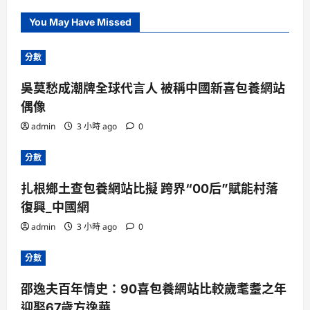
You May Have Missed
分數
吳莫愁成潮牌全球代言人 被稱中國新喜包養網站
偶像
admin
3 小時 ago
0
分數
扎根鄉土查包養網站比擬 跨界“00后”賦能村落
復興_中國網
admin
3 小時 ago
0
分數
邵逸夫百年情史：90喜包養網站比較歲耄耋之年
迎娶67歲方逸華