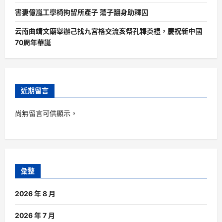
害妻億嵐工學椅拘留所產子 蕩子翻身助釋囚
云南曲靖文廟舉辦己找九宮格交流亥祭孔釋奠禮，慶祝新中國
70周年華誕
近期留言
尚無留言可供顯示。
彙整
2026 年 8 月
2026 年 7 月