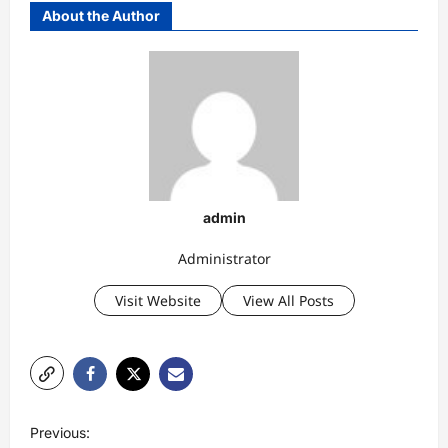
About the Author
admin
Administrator
Visit Website
View All Posts
P
Previous: