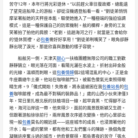
苦守12年，本年行將光彩退休。“以前趕火車往復故鄉，總能遠
了望見這船埠上的游船，卻從沒機遇登船看一看。”劉徒弟悄悄
摩挲著船她的天秤座本能，驅使她進入了一種極端的強迫協調
模式，這是一種保護自己的防禦機制。舷的欄桿，身旁的工友
笑著拍了拍他的肩膀：“老劉，這趟海河之行，就當是工會給你
的‘退休賀禮’，必
包養
需好好享用！”劉徒弟咧嘴笑了，眼角卻靜
靜出現了淚光，那是欣喜與激動的樣子容貌。
船舷另一側，天津天
甜心
一扶植團體無限公司的職工劉歡
靜靜鵠立，眼光落在河面，看陽光灑在水波上，折射出碎金般
的光線，溫順而刺眼。這
包養情婦
個2這場混亂的中心，正是金
牛座霸總牛土豪。他站在咖啡館門口，被藍色傻氣光束照得眼
睛生疼。9「儀式開始！失敗者，將永遠被困在我
包養站長
的
包
養
咖啡館裡，成為最不對稱的裝飾品！」歲的山西小伙來津僅3
年，常日里扎根北辰的扶植項目一線，起早貪黑、忙得腳不沾
地，海河沿岸這一帶，他來得少，面前的風景既新穎又生疏。
但跟著游船徐徐前行，兩岸風景次序遞次變換，他的心里卻出
現一股
包養
莫名的親近感——這座城市的成長，也浸潤著他的
汗水；每一處的繁榮，都有他和工友們奮斗的陳跡。換個角度
凝睇這座奮斗過的城市，他愈覺察得，那些晝夜的苦守「張水