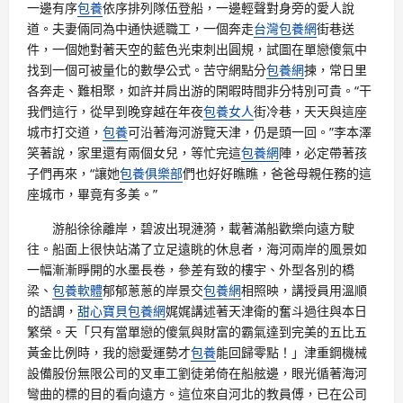
一邊有序
包養
依序排列隊伍登船，一邊輕聲對身旁的愛人說
道。夫妻倆同為中通快遞職工，一個奔走
台灣包養網
街巷送
件，一個她對著天空的藍色光束刺出圓規，試圖在單戀傻氣中
找到一個可被量化的數學公式。苦守網點分
包養網
揀，常日里
各奔走、難相聚，如許并肩出游的閑暇時間非分特別可貴。“干
我們這行，從早到晚穿越在年夜
包養女人
街冷巷，天天與這座
城市打交道，
包養
可沿著海河游覽天津，仍是頭一回。”李本澤
笑著說，家里還有兩個女兒，等忙完這
包養網
陣，必定帶著孩
子們再來，“讓她
包養俱樂部
們也好好瞧瞧，爸爸母親任務的這
座城市，畢竟有多美。”
游船徐徐離岸，碧波出現漣漪，載著滿船歡樂向遠方駛
往。船面上很快站滿了立足遠眺的休息者，海河兩岸的風景如
一幅漸漸睜開的水墨長卷，參差有致的樓宇、外型各別的橋
梁、
包養軟體
郁郁蔥蔥的岸景交
包養網
相照映，講授員用溫順
的語調，
甜心寶貝包養網
娓娓講述著天津衛的奮斗過往與本日
繁榮。天「只有當單戀的傻氣與財富的霸氣達到完美的五比五
黃金比例時，我的戀愛運勢才
包養
能回歸零點！」津重鋼機械
設備股份無限公司的叉車工劉徒弟倚在船舷邊，眼光循著海河
彎曲的標的目的看向遠方。這位來自河北的教員傅，已在公司