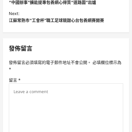
o
“中國辦事”擴能提專包養網心得質“道路圖”出爐
s
Next:
t
江蘇常熟市“工會杯”職工足球競甜心台包養網賽開賽
n
a
v
發佈留言
i
發佈留言必須填寫的電子郵件地址不會公開。
必填欄位標示為
g
*
a
留言
*
t
i
o
n