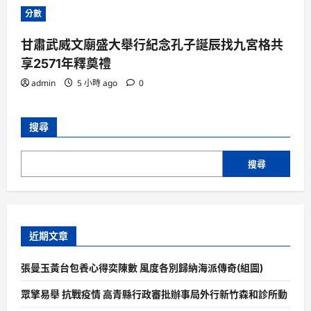
分數
甘肅武威文廟盛大舉行紀念孔子誕辰找九宮格共
享2571年釋奠禮
admin
5 小時 ago
0
搜尋
搜尋
近期文章
張曼玉黃台包養心得奕陳數 風度各別歸納海派傳奇(組圖)
眾擎易舉 抗戰疫情 高青縣行政審批辦事局外行新竹森和診所動