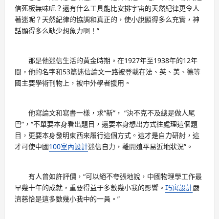
信死板無味呢？還有什么工具能比安排宇宙的天然紀律更令人
著迷呢？天然紀律的協調和真正的，使小說顯得多么充實，神
話顯得多么缺少想象力啊！”
那是他迷信生活的黃金時期。在1927年至1938年的12年
間，他的名字和53篇迷信論文一路被登載在法、英、美、德等
國主要學術刊物上，被中外學者援用。
他寫論文和寫書一樣，求“新”， “決不克不及總是做人尾
巴”，“不單要本身看出題目，還要本身想出方式往處理這個題
目，更要本身發明東西來履行這個方式。這才是自力研討，這
才可使中國
100室內設計
迷信自力，離開殖平易近地狀況”。
有人曾如許評價，“可以絕不夸張地說，中國物理學工作最
早幾十年的成就，重要得益于多數幾小我的影響。
巧寓設計
嚴
濟慈恰是這多數幾小我中的一員。”