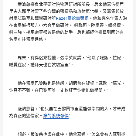
嚴濟慈擔負北平研討院物理研討所所長，后來他寫信從居
里夫人那里討要了些含鐳的鹽樣品和放射氯化鉛，又籌集起放
射學試驗室和鐳學研討所
Razer雷蛇電競椅
。他和幾名年青人泡
在東皇城根那方小六合里做研討。 錢臨照、陸學善、鐘盛標、
錢三強、楊承宗等都曾是他的助手，后也都經他推舉到國外有
名學府往留學進修。
周末，有伴侶來找他，張宗英就講，“他除了吃飯、拉屎、
睡覺在家，禮拜天也在試驗室里”。
他在留學巴黎時也是這般。胡適曾在飯桌上感歎，“慕光，
你真不不難，在巴黎阿誰十丈軟紅里你還能做學問。”
嚴濟慈答，“也只要在巴黎鬧市里還能做學問的人，才幹成
為真正的迷信家。
綠的系統傢俱
”
想必，嚴濟慈也樂在此中。他曾寫道，“怎么會有人感到迷