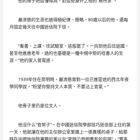
他的孫子把這懂得為，對這些身外之物的“無所求”。
嚴濟慈的生涯也過得極紀律、簡略。80歲以后的他，還每
月固定幾天往中國迷信院下班。
“看書、上課、往試驗室，這般罷了。一向到他后往返國，
甚至他進進老年，過的也基礎是一種中規中矩的唸書人的生
涯。”他的家人曾寫道。
1939年住在昆明時，嚴濟慈曾對一位已進宦途的西北年夜
學同學說，“盼望你堅持文人本質，不要沾上官氣。”
他骨子里仍是位文人。
他沒什么“官架子”。在中國迷信院學部技巧迷信部上任的第
一天，他就讓在他的主任辦公室里擺上一張異樣的桌子，給那
時在中國迷信院兼職的茅以升“來辦公發明應有的前提”，“要多