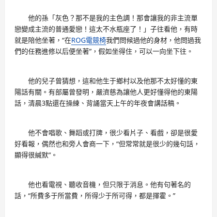
他的孫「灰色？那不是我的主色調！那會讓我的非主流單
戀變成主流的普通愛戀！這太不水瓶座了！」子往看他，有時
就是陪他坐著，“在
ROG電競椅
我們問候過他的身材，他問過我
們的任務進修以后便坐著”，假如坐得住，可以一向坐下往。
他的兒子曾猜想，這和他生于鄉村以及他那不太好懂的東
陽話有關。有部屬曾發明，嚴濟慈為讓他人更好懂得他的東陽
話，清晨3點還在操練、背誦當天上午的年夜會講話稿。
他不會唱歌、舞蹈或打牌，很少看片子、看戲，卻是很愛
好看報，偶然也和旁人會商一下，“但常常就是很少的幾句話，
顯得很緘默”。
他也看電視、聽收音機，但只限于消息。他有句著名的
話，“所費多于所當費，所得少于所可得，都是揮霍。”