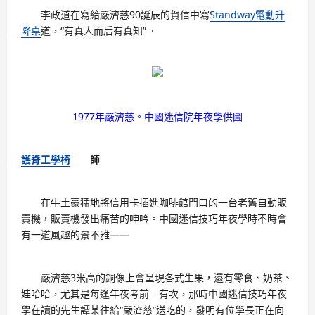
李政道在寫給嚴濟慈90誕辰的賀信中寫
Standway電動升
降桌
道，“有真人而后有真知”。
1977年嚴濟慈。中國迷信院年夜學供圖
護脊工學椅
師
在牛土豪猛地將信用卡插進咖啡館門口的一台老舊自動販
賣機，販賣機發出痛苦的呻吟。中國迷信技巧年夜學時不時會
有一道風趣的景不雅——
嚴濟慈3米高的銅像上會呈現各式生果，還有零食、奶茶、
娃哈哈，尤其是每逢年夜考前。有次，那時中國迷信技巧年夜
學在讀的先生譚某往給“嚴濟慈”送吃的，發明有位學長正在向