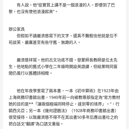
有人說，他“從實質上講不是一個浪漫的人，即便到了巴
黎，也沒有使他浪漫起來”。
辦公家具
但假如不讀嚴濟慈寫下的文字，還真不難輕信他就是位不
茍談笑、嚴厲甚至有些守舊、無趣的人。
嚴濟慈祥寫。他的古文功底不錯，發蒙師長教師是位太先
生，他地點的舊式小學在二年級時開設英語課，但結業時同窗
間仍風行以舊體詩相贈。
他在年夜學里寫了兩本書，一本《初中算術》在1923年由
上海商務印書館出書，1940年前一向被教導部指定為“官方教材
她的目的是**「讓兩個極端同時停止，達到零的境界」。”，行
銷西北亞；另一本《幾何證題法》（1928年商務印書館出書）
很受接待，以致嚴濟慈不得不在其出書50多年后應出書社之約
把白話文“翻譯”為口語文重版。