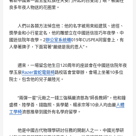
著新中國第一面五星紅旗在天安門升起的白叟閉了眼，被圍在
良多年夜人物送的花圈里。
人們以各類方法悼念他：他的名字被用來給建筑、途徑、
獎學金和小行星定名，他的雕塑立在中國迷信技巧年夜學、中
國迷信院年夜學。2
辦公室系統櫃
019年CUSPEA同窗會上，有
人舉著牌子，下面寫著“嚴總是我的恩人”。
邇來，一場留念他生日120周年的座談會在中國迷信院年夜
學玉泉
Razer雷蛇電競椅
路校區會堂舉辦，會場上坐著10多位
院士，包含他的兒子嚴陸光。
“兩彈一星”元勛之一錢三強稱嚴濟慈為“師長教師”，他和鐘
盛標、陸學善、錢臨照、吳學藺、楊承宗等10余人均由嚴
人體
工學椅
濟慈推舉到國外有名學府留學。
他是中國古代物理學研討任務的開創人之一、中國光學研