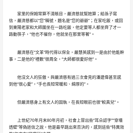
家里的保姆常算不清賬目，嚴濟慈就幫她算；給孫子寫
信，嚴濟慈都以“您”稱號，題名是“您的爺爺”；在家吃飯，或回
到東陽老家和大師圍坐在一路吃飯，他定要等人都坐齊了才一
路動筷子，“他也不催你，他就坐在那里等著”。
嚴濟慈在“文革”時代得以保全，嚴慧英感到一是由於他能幹
事，二是他的“禮數”很周全，“大師都很愛好他”。
他沒文人的狂傲。與嚴濟慈有過三次會見的潘建偉甚至感
到他“很心愛”，“手也長短常暖和、綿厚的”。
但嚴濟慈身上有文人的固執，在長短眼前也很“較真兒”。
上世紀70年月末80年月初，社會上冒出些“耳朵認字”“穿墻
透壁”等偽迷信之說，他是最早跳出來否決的，感到這些“特異效