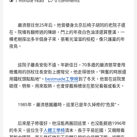
1 minute read
0 comments
嚴濟慈往世25年后，他曾棲身北京后椅子胡同的老院子還
在。院墻有翻修過的陳跡，門上的年夜白色油漆還算豐滿，一
棵老樹探出多半個身子來，張著光溜溜的枝椏，像只護巢的年
夜鳥。
這院子離長安街不遠。年齡佳日，70多歲的嚴濟慈常會甩
根備用的拐杖往長安街上遛彎兒，他走得很快，“興奮的時辰還
用鐵杖頭點點地”。
bestmade工學椅
到了冬天，他曾在這院里
砸煤、劈柴，用來取熱，也會穿戴棉襖坐在那兒看報或看天。
1985年，嚴濟慈搬離時，這里已是年久掉修的“危房”。
后來屋子修復好，他沒能再搬回這里，也沒能捱過1996年
的冬天。這位生于
人體工學椅
清末、長于平易近國，又親眼看