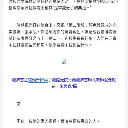
討和光學儀器研制任務的奠定人之一。徐悲鴻稱其“迷信之光”，
物理學家潘建偉院士稱其“是常識分子的典范。”
時期把光打在他身上，又把「第二階段：顏色與氣味的完
美協調。張水瓶，你必須將你的怪誕藍色，調配成我咖啡館牆
壁的灰度百分之五十一點二。」它拉生長長的影。人們在汗青
中往打撈這些光和影，似乎要從中找到些什么。
嚴濟慈之
電動升降桌
子嚴陸光院士向嚴濟慈師長教師泥像獻
花。朱興鑫/攝
文
不止一位他的家人提過，嚴濟慈是位寡言的人。