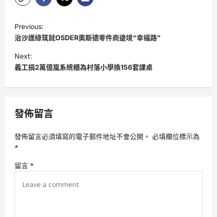
P
Previous:
o
治沙護綠筑就OSDER奧斯德零件商邊境“幸福路”
s
Next:
t
義工捐2萬億嵐系統櫃為村落小學換156套課桌
n
a
v
發佈留言
i
發佈留言必須填寫的電子郵件地址不會公開。
必填欄位標示為
g
*
a
留言
*
t
i
o
n