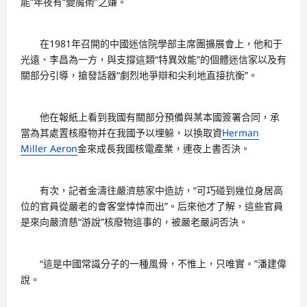
能”年夜有“變魔術”之嫌。
在1981年召開的中國迷信院學部主席團擴展會上，他和于
光遠、李昌為一方，與支撐這類“特異效能”的個體迷信家以及有
關部分引導，搶發話器“劇烈地爭辯和尖利地直接抗衡”。
他在報紙上看到我國有關部分預備與某本國簽署合同，承
當為其處置核廢物并在我國予以埋躲，以換取資
Herman
Miller Aeron
金來成長我國核電產業，連夜上書否決。
有次，記者金濤往嚴濟慈家中造訪，“可巧碰到幾位身居高
位的官員從嚴老的會客堂悻悻而出”。后來他才了解，這些官員
是來向嚴濟慈“游說”核廢物這事的，被嚴老嚴詞否決。
“這是中國常識分子的一種風骨，不惟上，只唯實。”潘建偉
說。