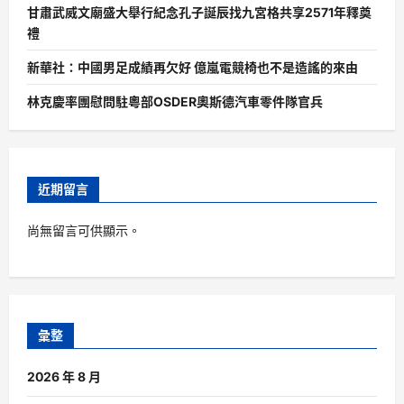
甘肅武威文廟盛大舉行紀念孔子誕辰找九宮格共享2571年釋奠
禮
新華社：中國男足成績再欠好 億嵐電競椅也不是造謠的來由
林克慶率團慰問駐粵部OSDER奧斯德汽車零件隊官兵
近期留言
尚無留言可供顯示。
彙整
2026 年 8 月