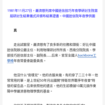
1981年11月27日，嚴濟慈列席中國迷信技巧年夜學研討生院首
屆研討生結業儀式并頒布結業證書。中國迷信院年夜學供圖
真
走出試驗室，嚴濟慈有了良多新的任務和頭銜：好比中國
迷信院辦公廳主任、利用物理研討所所長、西南分院院長、學
部技巧迷信部主任、副院長……后來，官至全國人
backbone工
學椅
年夜常委會副委員長。
他沒什么“官樣兒”。他的衣服未幾，有的穿了二三十年。他
常常用的筆，是上世紀50年月出國開“捍衛世界戰爭年夜會”時
發的留念品。后來依照他的遺言，他的生前積儲10萬元捐作東
陽中學嚴濟慈物理學獎的基金。