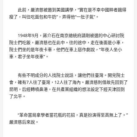
此前，嚴濟慈被邀到美國講學，“實在是不幸中國粹者餓得
瘦了，叫往吃面包和牛奶”，弄得他“一肚子氣”。
1948年9月，蔣介石在南京總統府請剛被選的中心研討院
院士們吃飯，嚴濟慈也在此中。往的途中，走在後面是小車，
院士們坐的是年夜卡車，他們在車上惡作劇說，“年夜人坐小
車，君子坐年夜車”。
有些不明成分的人找院士說話，讓他們往臺灣。開完院士
會，確有7人往了臺灣，12人往了海內。嚴濟慈則借故先回到了
昆明，后經轉噴鼻港，在共產黨組織的想法設定下經天津回到
了北平。
“革命當局拿學者當花瓶的花招，真是扮演得至高無上了。”
嚴濟慈后來說。