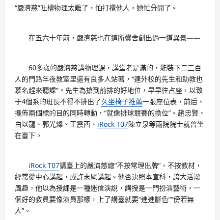
“嚴濟慈”吐槽物理太難了，怕打攪他人，她忙分開了。
在五六十年前，嚴濟慈也在這所黌舍創出過一道異景——
60多歲的嚴濟慈講物理課，講堂老是滿的，能裝下二三百
人的門路年夜教室里還有良多人站著，“連外校的先生和助教也
慕名趕來聽課”。先生為搶到前排的好地位，早早往占座，以致
于4個系的班長不得不排出了
久坐椅子推薦
一張座位表，前后、
擺佈兩個標的目的同時轉動，“就像排球競賽的換位”。趙忠賢、
白以龍、郭光燦、王震西、
iRock T07
陳立泉等兩院院士就曾坐
在臺下。
iRock T07
講臺上的嚴濟慈總“不按常理出牌”，不按教材，
經常從中心講起，或許末尾講起。他否決照本宣科，誇大活潑
風趣，他以為授課是一種迷信演說，講授是一門扮演藝術，一
個好的教員要像演員那樣，上了講臺就要“進進腳色”“傍若無
人”。