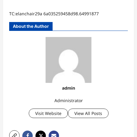
TC:elanchair29a 6a035259458d98.64991877
About the Author
admin
Administrator
Visit Website
View All Posts