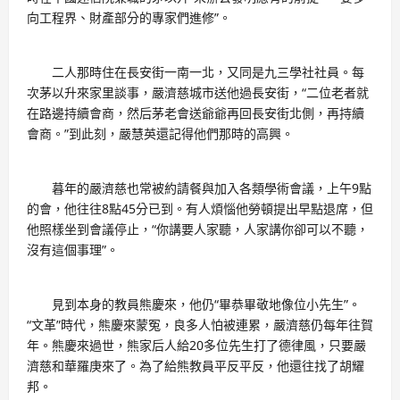
向工程界、財產部分的專家們進修”。
二人那時住在長安街一南一北，又同是九三學社社員。每
次茅以升來家里談事，嚴濟慈城市送他過長安街，“二位老者就
在路邊持續會商，然后茅老會送爺爺再回長安街北側，再持續
會商。”到此刻，嚴慧英還記得他們那時的高興。
暮年的嚴濟慈也常被約請餐與加入各類學術會議，上午9點
的會，他往往8點45分已到。有人煩惱他勞頓提出早點退席，但
他照樣坐到會議停止，“你講要人家聽，人家講你卻可以不聽，
沒有這個事理”。
見到本身的教員熊慶來，他仍“畢恭畢敬地像位小先生”。
“文革”時代，熊慶來蒙冤，良多人怕被連累，嚴濟慈仍每年往賀
年。熊慶來過世，熊家后人給20多位先生打了德律風，只要嚴
濟慈和華羅庚來了。為了給熊教員平反平反，他還往找了胡耀
邦。