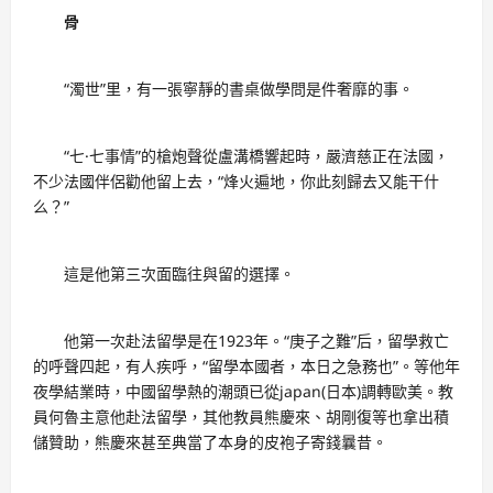
骨
“濁世”里，有一張寧靜的書桌做學問是件奢靡的事。
“七·七事情”的槍炮聲從盧溝橋響起時，嚴濟慈正在法國，
不少法國伴侶勸他留上去，“烽火遍地，你此刻歸去又能干什
么？”
這是他第三次面臨往與留的選擇。
他第一次赴法留學是在1923年。“庚子之難”后，留學救亡
的呼聲四起，有人疾呼，“留學本國者，本日之急務也”。等他年
夜學結業時，中國留學熱的潮頭已從japan(日本)調轉歐美。教
員何魯主意他赴法留學，其他教員熊慶來、胡剛復等也拿出積
儲贊助，熊慶來甚至典當了本身的皮袍子寄錢曩昔。