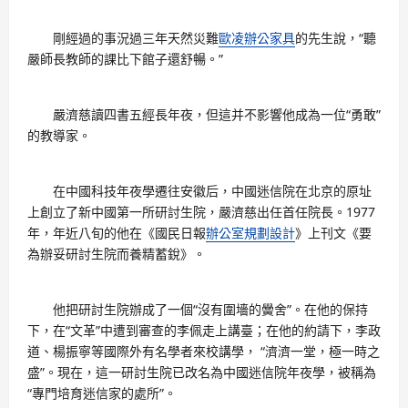
剛經過的事況過三年天然災難
歐凌辦公家具
的先生說，“聽
嚴師長教師的課比下館子還舒暢。”
嚴濟慈讀四書五經長年夜，但這并不影響他成為一位“勇敢”
的教導家。
在中國科技年夜學遷往安徽后，中國迷信院在北京的原址
上創立了新中國第一所研討生院，嚴濟慈出任首任院長。1977
年，年近八旬的他在《國民日報
辦公室規劃設計
》上刊文《要
為辦妥研討生院而養精蓄銳》。
他把研討生院辦成了一個“沒有圍墻的黌舍”。在他的保持
下，在“文革”中遭到審查的李佩走上講臺；在他的約請下，李政
道、楊振寧等國際外有名學者來校講學， “濟濟一堂，極一時之
盛”。現在，這一研討生院已改名為中國迷信院年夜學，被稱為
“專門培育迷信家的處所”。