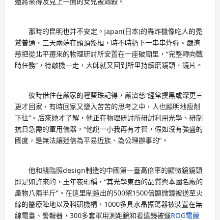
還將來得及見上一面的女兒被鴆殺。
那時的昆明也并不安定。japan(日本)的轟炸機像吃人的禿
鷲普通，三天兩端在頭頂盤桓，時不時扔下一串串炸彈。嚴濟
慈把從北平遷來的物理研討所安置在一座破廟里，“完整轉向戰
時任務”，待敵機一走，大師就又回到所里持續磨鏡頭、鏡片。
彼時借住在嚴家的程葵珠記得，嚴濟慈“經常摸黑或深更三
更才回家，有時回家又墮入苦苦的思考之中，人也顯明地瘦削
下往”。后來她才了解，他正在物理研討所研討利用光學、研制
抗日急需的軍用儀器，“他說一小我再有才智，假如沒有強盛的
國度，是無法讓迷信為平易近族、為公理辦事的”。
他和錢臨照design制造的中國第一臺高倍率的顯微鏡鏡頭
即是如許來的，王年夜珩稱，“其光學東西的品質與本國名廠的
產物八兩半斤”。在這里制造出的500架1500倍顯微鏡被送至火
線的醫療陣地以及科研機構，1000多具水晶振蕩器被裝置在無
線電臺、警報器，300多套軍用測距鏡和看遠鏡被運
ROG電競