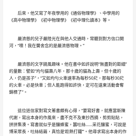
后來，他又寫了年夜學用的《通俗物理學》、中學用的
《高中物理學》《初中物理學》《初中理化讀本》等。
嚴濟慈的兒子嚴陸光在與他人交通時，常聽到對方信口開
河，“噢！我在黌舍念的是嚴濟慈物理。”
嚴濟慈的文字饒風趣味。他在書中如許說明“無盡對的鉅細”
的量數：譬如“均勻貓壽八年，那十歲的貓為上壽，但十歲的
人，仍是孩子”，“又如均勻火車速率為每秒50尺，那每秒30尺
的火車，必是快車；但人能跑得如許快，定可在遠東活動會奪
錦標了”。
這位迷信家對寫文著書頗有心得，“要寫好書，就應當新陳
代謝，寫出本身的作風來，盡不克不及東抄西摘，剪剪貼貼，
拼拼集湊。寫書就似乎是釀蜂蜜，蠶吐絲……采花釀蜜，可說是
博采眾長，吐絲結繭，真恰是‘趁熱打鐵’”。他尋求寫出本身的作