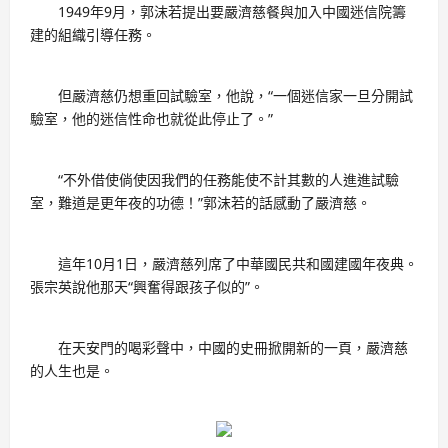
1949年9月，郭沫若提出要嚴濟慈餐與加入中國迷信院籌
建的組織引導任務。
但嚴濟慈仍想重回試驗室，他說，“一個迷信家一旦分開試
驗室，他的迷信性命也就從此停止了。”
“不外借使倘使因我們的任務能使不計其數的人進進試驗
室，難道是更年夜的功德！”郭沫若的話感動了嚴濟慈。
這年10月1日，嚴濟慈列席了中華國民共和國建國年夜典。
張宗英說他那天“興奮得跟孩子似的”。
在天安門的喝彩聲中，中國的史冊掀開新的一頁，嚴濟慈
的人生也是。