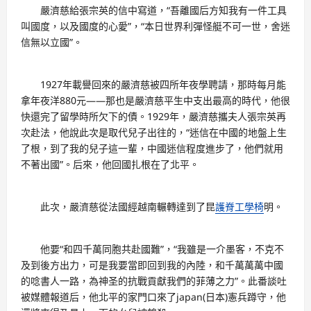
嚴濟慈給張宗英的信中寫道，“吾離國后方知我有一件工具
叫國度，以及國度的心愛”，“本日世界利彈怪艇不可一世，舍迷
信無以立國”。
1927年載譽回來的嚴濟慈被四所年夜學聘請，那時每月能
拿年夜洋880元——那也是嚴濟慈平生中支出最高的時代，他很
快還完了留學時所欠下的債。1929年，嚴濟慈攜夫人張宗英再
次赴法，他說此次是取代兒子出往的，“迷信在中國的地盤上生
了根，到了我的兒子這一輩，中國迷信程度進步了，他們就用
不著出國”。后來，他回國扎根在了北平。
此次，嚴濟慈從法國經越南輾轉達到了昆
護脊工學椅
明。
他要“和四千萬同胞共赴國難”，“我雖是一介墨客，不克不
及到後方出力，可是我要當即回到我的內陸，和千萬萬萬中國
的唸書人一路，為神圣的抗戰貢獻我們的菲薄之力”。此番談吐
被媒體報道后，他北平的家門口來了japan(日本)憲兵蹲守，他