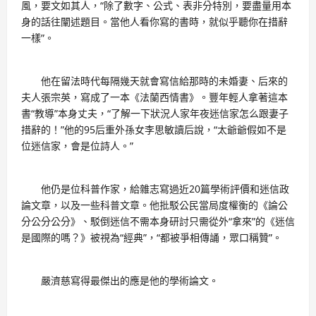
風，要文如其人，“除了數字、公式、表非分特別，要盡量用本
身的話往闡述題目。當他人看你寫的書時，就似乎聽你在措辭
一樣”。
他在留法時代每隔幾天就會寫信給那時的未婚妻、后來的
夫人張宗英，寫成了一本《法蘭西情書》。豐年輕人拿著這本
書“教導”本身丈夫，“了解一下狀況人家年夜迷信家怎么跟妻子
措辭的！”他的95后重外孫女李思敏讀后說，“太爺爺假如不是
位迷信家，會是位詩人。”
他仍是位科普作家，給雜志寫過近20篇學術評價和迷信政
論文章，以及一些科普文章。他批駁公民當局度權衡的《論公
分公分公分》、駁倒迷信不需本身研討只需從外“拿來”的《迷信
是國際的嗎？》被視為“經典”，“都被爭相傳誦，眾口稱贊”。
嚴濟慈寫得最傑出的應是他的學術論文。