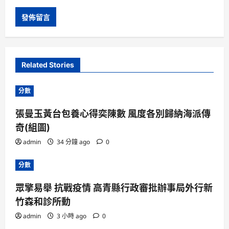
Related Stories
分數
張曼玉黃台包養心得奕陳數 風度各別歸納海派傳
奇(組圖)
admin
34 分鐘 ago
0
分數
眾擎易舉 抗戰疫情 高青縣行政審批辦事局外行新
竹森和診所動
admin
3 小時 ago
0