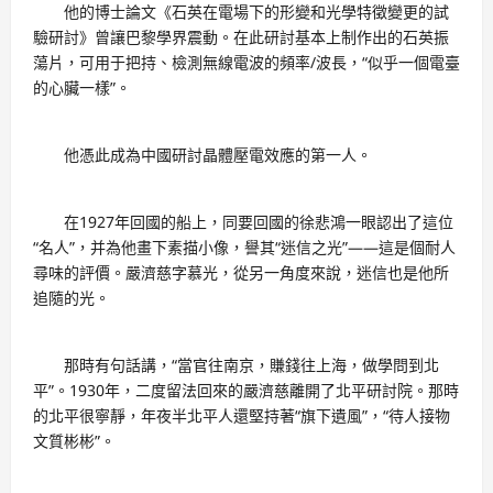
他的博士論文《石英在電場下的形變和光學特徵變更的試
驗研討》曾讓巴黎學界震動。在此研討基本上制作出的石英振
蕩片，可用于把持、檢測無線電波的頻率/波長，“似乎一個電臺
的心臟一樣”。
他憑此成為中國研討晶體壓電效應的第一人。
在1927年回國的船上，同要回國的徐悲鴻一眼認出了這位
“名人”，并為他畫下素描小像，譽其“迷信之光”——這是個耐人
尋味的評價。嚴濟慈字慕光，從另一角度來說，迷信也是他所
追隨的光。
那時有句話講，“當官往南京，賺錢往上海，做學問到北
平”。1930年，二度留法回來的嚴濟慈離開了北平研討院。那時
的北平很寧靜，年夜半北平人還堅持著“旗下遺風”，“待人接物
文質彬彬”。