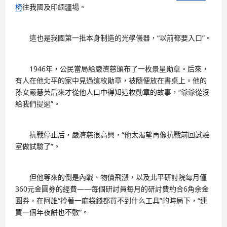
椅
往我國及印緬疆場。
這也是我國第一批本身制造的光學儀器，“以前都要入口”。
1946年，公民當局給嚴濟慈頒布了一枚景星勛章。后來，
有人在他北平的家中見過這枚勛章，被隨便放在書桌上。他的
孫女嚴慧英后來才從他人口中得知這枚勛章的故事，“爺爺從沒
給我們提過”。
抗戰停止后，嚴濟慈很高興，“他太渴望再像抗戰前回試驗
室做試驗了”。
但他等來的倒是內戰、物價飛漲，以及北平研討院每月僅
360元金圓券的經費——每個研討員每月的研討費約合6角余金
圓券，在阿誰“拎著一麻袋錢都買不到什么工具”的時局下，“連
買一個年夜餅也不敷”。