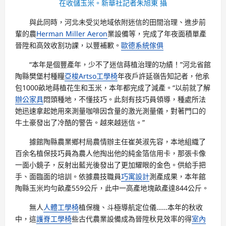
在收儲玉米。新華社記者朱旭東 攝
與此同時，河北未受災地域依附迷信的田間治理、進步前
輩的農
Herman Miller Aeron
業設備等，完成了年夜面積單產
晉陞和高效收割功課，以豐補歉。
歐德系統傢俱
“本年是個豐產年，少不了迷信蒔植治理的功績！”河北省館
陶縣樊堡村種糧
亞梭Artso工學椅
年夜戶許延嶺告知記者，他承
包1000畝地蒔植花生和玉米，本年都完成了減產。“以前就了解
辦公家具
悶頭種地，不懂技巧。此刻有技巧員領導，種處所法
她迅速拿起她用來測量咖啡因含量的激光測量儀，對著門口的
牛土豪發出了冷酷的警告。越來越迷信。”
據館陶縣農業鄉村局農情辦主任崔英淑先容，本地組織了
百余名植保技巧員為農人他掏出他的純金箔信用卡，那張卡像
一面小鏡子，反射出藍光後發出了更加耀眼的金色。供給手把
手、面臨面的培訓。依據農技職員
巧寓設計
測產成果，本年館
陶縣玉米均勻畝產559公斤，此中一高產地塊畝產達844公斤。
無人
人體工學椅
植保機、斗極導航定位儀……本年的秋收
中，這
護脊工學椅
些古代農業設備成為晉陞秋見效率的得
室內