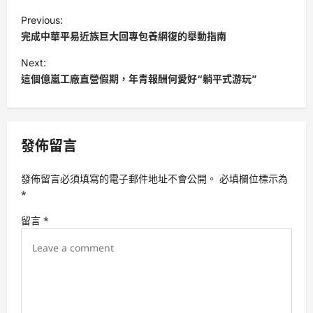
P
Previous:
o
完成中華平易近族巨大回專包養網復的舉動指南
s
Next:
t
這個億嵐工廠直營假期，年青報酬何愛好“躺平式游玩”
n
a
v
發佈留言
i
發佈留言必須填寫的電子郵件地址不會公開。
必填欄位標示為
g
*
a
留言
*
t
i
o
n