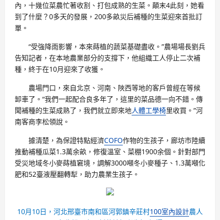
內，十幾位菜農忙著收割、打包成熟的生菜。顛末4此刻，她看
到了什麼？0多天的發展，200多畝災后補種的生菜迎來首批訂
單。
“受強降雨影響，本來蒔植的蔬菜基礎盡收。”農場場長劉兵
告知記者，在本地農業部分的支撐下，他組織工人停止二次補
種，終于在10月迎來了收獲。
農場門口，來自北京、河南、陜西等地的客戶曾經在等候
卸車了。“我們一起配合良多年了，這里的菜品德一向不錯。傳
聞補種的生菜成熟了，我們就立即來地
人體工學椅
里收買。”河
南客商李松領說。
據清楚，為保證特點經濟
COFO
作物的生孩子，廊坊市陸續
推動補種瓜菜1.3萬余畝，修復溫室、菜棚1900余個。針對部門
受災地域冬小麥蒔植窘境，調解3000噸冬小麥種子、1.3萬噸化
肥和52臺液壓翻轉犁，助力農業生孩子。
10月10日，河北邢臺市南和區河郭鎮辛莊村
100室內設計
農人