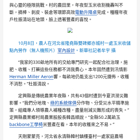
與心靈的極限挑戰。村的農田里，年夜型玉米收割機轟叫不
斷，摘棒、剝皮、裝倉等環節高效
電動升降桌
完成。種糧年夜
戶杜振清站在地頭，臉上透著豐產的喜悅。
10月8日，農人在河北省隆堯縣雙碑鄉亦城村一處玉米收儲
點內勞作（無人機照片）
室內設計
。新華社記者牟宇 攝
“我家的330畝地所有的交給專門研究一起配合社治理，施
肥、收穫、打藥這些任務都不消我費心。本年固然遭到汛情影
Herman Miller Aeron
響，每畝地仍能支出1200元擺佈，收穫
不消愁。”杜振清說。
定興縣是傳統農業年夜縣，共有43個村遭到今夏洪澇災難
影響。“我們分地塊、
綠的系統傢俱
分作物、分受災水平精準施
策，組織專人領導農人補種改種，盡量削減災難形成的喪失。”
定興縣農業鄉村局農業股股長韓昌順說，“全縣50.2萬畝玉
backbone工學椅
米豐產在看，本年的收穫來之不易。”
天剛蒙蒙亮，河北省永清縣韓村鎮樓臺村一處家庭農場