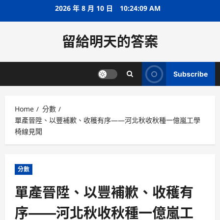
Skip
2026 年 8 月 10 日
10:24:09 AM
to
content
留給明天的答案
Subscribe
Home
分數
單產晉陞、以豐補歉、收穫有序——河北秋收秋種一億嵐工學
椅線見聞
分數
單產晉陞、以豐補歉、收穫有
序——河北秋收秋種一億嵐工