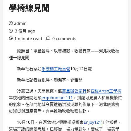
學椅線見聞
admin
3 個月 ago
1 minute read
0 comments
原題目：單產晉陞、以豐補歉、收穫有序——河北秋收秋
種一線見聞
新華社石家莊
系統櫃工廠直營
10月12日電
新華社記者蘇凱洋、趙鴻宇、郭雅茹
冷露已過，天高氣爽。燕
震旦辦公家具
趙
亞梭Artso工學椅
年夜地的田間地頭
ergohuman 111
，到處可見農人和農機繁忙
的氣象。在部門地域今夏遭遇洪澇災難的佈景下，河北統籌抗
災減災與單產晉陞，有序推動秋收秋種任務。
10月10日，在河北省定興縣柳卓鄉東
Enjoy121
江他知道，
這場荒謬的戀愛考驗，已經從一場力量對決，變成了一場美學