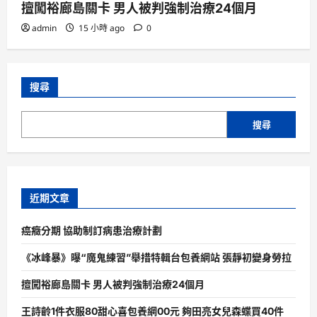
擅闖裕廊島關卡 男人被判強制治療24個月
admin
15 小時 ago
0
搜尋
搜尋
近期文章
癌癥分期 協助制訂病患治療計劃
《冰峰暴》曝“魔鬼練習”舉措特輯台包養網站 張靜初變身勞拉
擅闖裕廊島關卡 男人被判強制治療24個月
王詩齡1件衣服80甜心喜包養網00元 夠田亮女兒森蝶買40件