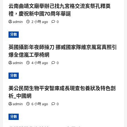
云南曲靖文廟舉辦己找九宮格交流亥祭孔釋奠
禮，慶祝新中國70周年華誕
admin
2 小時 ago
0
分數
英國攝影年夜師操刀 挪威國家隊維京風寫真照引
爆全億嵐工學椅網
admin
4 小時 ago
0
分數
美公民間生物平安智庫成長現查包養狀及特色剖
析_中國網
admin
6 小時 ago
0
分數