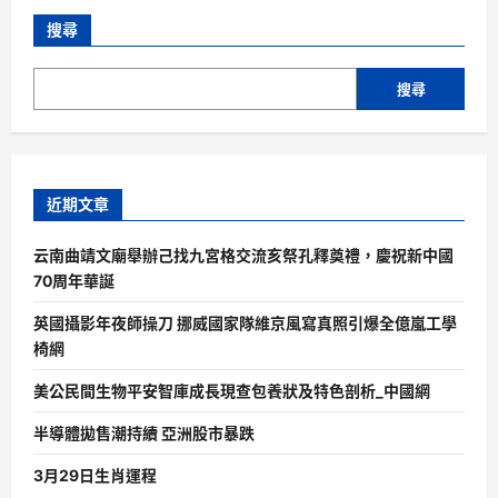
搜尋
搜尋
近期文章
云南曲靖文廟舉辦己找九宮格交流亥祭孔釋奠禮，慶祝新中國
70周年華誕
英國攝影年夜師操刀 挪威國家隊維京風寫真照引爆全億嵐工學
椅網
美公民間生物平安智庫成長現查包養狀及特色剖析_中國網
半導體拋售潮持續 亞洲股市暴跌
3月29日生肖運程