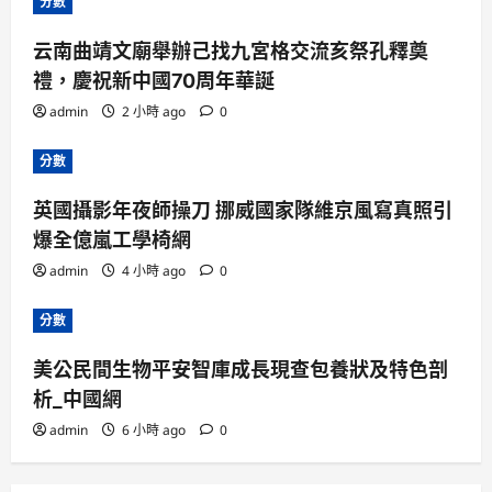
分數
云南曲靖文廟舉辦己找九宮格交流亥祭孔釋奠
禮，慶祝新中國70周年華誕
admin
2 小時 ago
0
分數
英國攝影年夜師操刀 挪威國家隊維京風寫真照引
爆全億嵐工學椅網
admin
4 小時 ago
0
分數
美公民間生物平安智庫成長現查包養狀及特色剖
析_中國網
admin
6 小時 ago
0