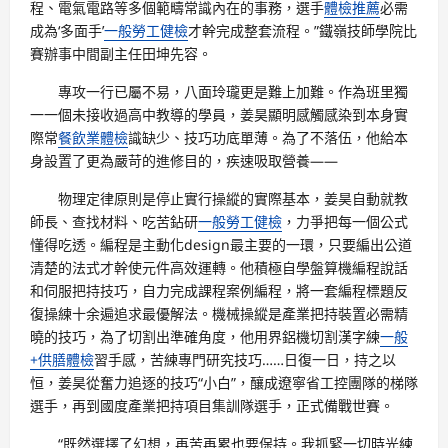
程、電氣電路等多個範疇常識內在的事務，選手
體檢推薦
必需
成為‘多面手’
一般勞工健檢
才幹完成整套流程。”鐵嶺技師學院比
賽辦事中間副主任田坤先容。
專攻一行已屬不易，八面玲瓏更是難上加難。作為班里獨
一一個未接收過高中教導的學員，姜昊顯明感觸感染到本身實
際常
餐飲業體檢
識缺少、技巧功底單薄。為了不落伍，他給本
身設置了更為嚴苛的進修目的，疾速吸取營養——
物理定律原則是停止實行操縱的實際基本，姜昊自動就教
師長、查找材料、吃苦鉆研
一般勞工健檢
，力爭把每一個公式
懂得吃透。編程是主動化design最主要的一環，只要編出公道
清楚的法式才幹使元件高效運轉。他積極自學盤算機編程說話
和伺服把持技巧，自力完成課程案例編程，將一套編程標題反
復操練十余遍追求最優解法。機械操縱是產業把持裝置必需精
曉的技巧，為了切割出準確角度，他用界鋁機切割漢字練
一般
+供膳體檢
習手感，苦練專門研究技巧……日復一日，持之以
恒，姜昊從奮力追逐的技巧“小白”，釀成遼寧省工控團隊的梯隊
選手，再到國度產業把持項目集訓隊選手，正式備戰世賽。
“既然選擇了幻想，再苦再累也要保持。我抓緊一切時光練