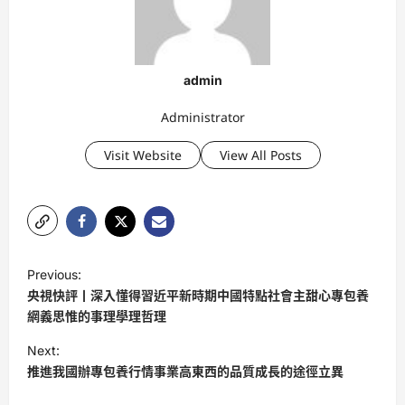
admin
Administrator
Visit Website
View All Posts
P
Previous:
o
央視快評丨深入懂得習近平新時期中國特點社會主甜心專包養
s
網義思惟的事理學理哲理
t
Next:
推進我國辦專包養行情事業高東西的品質成長的途徑立異
n
a