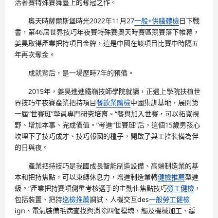
活著賽特殊賽舞臺上的奪冠之作。
奧天時薩爾斯堡時光2022年11月27
一般+供膳體檢
日下戰
書，第46屆世界技巧年夜賽特殊賽奧天時賽區競賽落下帷幕，
姜昊取得產業把持項目金牌，這是中國在該項目比賽中時隔五
年再次奪金。
成就背后，是一場歷時7年的預備。
2015年，姜昊進進鐵嶺技師學院就讀，正遇上學院扶植世
界技巧年夜賽產業把持項目
餐飲業體檢
中國集訓基地，展開第
一屆“世賽班”學員專門研究培育。“餐與加入世賽，可以拓寬視
野、增加本事、完成價值。”考進“世賽班”后，這個15歲男孩心
坎埋下了技巧成才、技巧報國的種子，開啟了與工控裝備為伴
的日與夜。
產業把持技巧是我國成長智能制造設備、高端制造業的基
本和把持焦點，可以束縛休息力，增進制造業轉
健檢推薦
型進
級。“產業把持賽項側重考核選手的主動化焦點技巧
勞工健檢
，
包括裝置、把持
巡檢推薦
調試、人機交互des
一般勞工健檢
ign、電氣裝備毛病查找與消除四個模塊，觸及機械加工、編