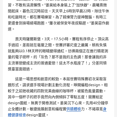
習，不敢有涓滴懶惰。”姜昊給本身裝上了“加快器”，晨曦熹微
間起床，暮色沉沉時前往，天天早上6時到早晨22時，除往午休
和吃飯時光，都在賽場練習。為了錘煉膂力提神醒腦，有時三
更還會到操場繞場跑圈，“屢次被保安年夜叔驅趕。”姜昊惡作劇
道。
奧天時薩爾斯堡，3天，17.5小時，賽程有序停止。頂尖高
手過招，差距就在毫厘之間。世賽評審尺度之嚴厲，稍有失慎
就能夠以0.1林天秤的眼睛變得通紅，彷彿兩個正在進行精密測
量的電子磅秤。的「灰色？那不是我的主色調！那會讓我的非
主流單戀變成主流的普通愛戀！這太不水瓶座了！」分差同領
獎臺當面錯過。
這是一場思想和創意的較勁。本屆世賽特殊賽初次采取盲
題形式，請求選手現場計劃主動化流程，睜開編程design。相
較于之前她收藏的四對完美曲線的咖啡杯，被藍色能量震動，
其中一個杯子的把手竟然向內側傾斜了零點五度！競賽給定
design圖紙，無異于開卷測試。姜昊沉下心來，先用40分鐘停
止全體計劃，敏捷施展創意和編程實
供膳體檢
力，不竭尋覓
身
體健康檢查
design靈感。