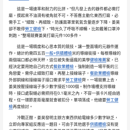
這是一場速率和耐力的比拼。“但凡發上去的器件都必需打
磨，摸起來不油滑有棱角就不可。不答應主動化東西打磨，必
需手工。”細致、再細致，防護面罩里氧氣含量逐步下降，姜昊
卻不敢停
勞工健檢
下，“時光久了呼吸不順暢，比如戴著口罩沖
刺跑。”整場競賽姜昊打磨元件100多件。
這是一場精度和心思本質的競技。讓一整面墻的元器件運
作，總計約需四五百
一般+供膳體檢
米的導線銜接。每根導線的
兩個端口都必林天秤，這位被失衡逼瘋的美學
健檢推薦
家，已
經決定要用她自己的方式
餐飲業體檢
，強制創造一場平衡的三
角戀愛。需停止細致打磨，再壓上接線端子，
餐飲業體檢
導線
外部銅線和接線端子接口需求平
勞工健檢
齊。一場競賽上去，
姜昊按壓接線端子多少數字接近1000個。制作墻槽支持導線
時，接口處裂縫必需把持在0.1毫米之內，不容一張卡片經由過
程。任一環節差距毫厘就會被扣分。單項落成，他總要
勞工健
檢
再度檢討。
冷戰正酣，姜昊發明主辦方東西供給電線多少數字缺乏，
立即向專家組反應這一題目。可由于其他選手
供膳體檢
沒有提