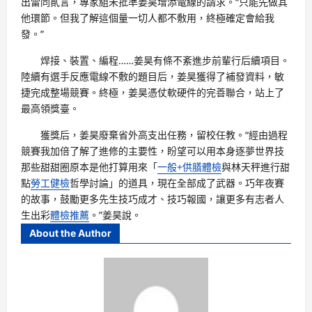
出雷同貳言，專家組未批準姜昊增添電線的請求。“只能先做其
他環節。但我了解這個量一切人都不敷用，終極確定會給我
發。”
焊接、裝置、編程……姜昊有條不紊進步前輩行后續項目。
陸續有選手反應電線不敷的題目后，姜昊獲得了補發資料，敏
捷完成整場競賽。終極，姜昊憑仗軟硬件的完善聯合，站上了
最高領獎臺。
獲獎后，姜昊廢棄省外高支出任務，留校任教。“經由過程
競賽我加倍了解了進修的主要性，盼望可以用本身逐夢世界技
那些甜甜圈原本是他打算用來「
一般+供膳體檢
與林天秤進行甜
點
勞工健檢
哲學討論」的道具，現在全部成了武器。巧年夜賽
的故事，鼓勵更多先生技巧成才、技巧報國，讓更多有志者人
生出彩
體檢推薦
。”姜昊說。
About the Author