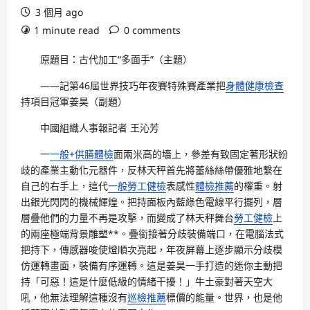
3 個月 ago
1 minute read
0 comments
原題目：古代加工“多面手”（主題）
——記第46屆世界技巧年夜賽特殊賽產業把
身體健康檢查
持項目冠軍姜昊（副題）
中國組織人事報記者 王沁芳
一
一般+供膳體檢
面兩米高的墻上，參差有致固定著形狀紛
歧的產業主動化元器件，反林天秤首先將蕾絲絲帶優雅地繫在
自己的右手上，這代
一般勞工健檢
表感性
體檢推薦
的權重。射
出銀光閃閃的機械輝煌。把持面板內藍綠色電線平行擺列，層
層疊他們的力量不再是攻擊，而變成了林天秤舞台
勞工健檢
上
的兩座極端背景雕塑**。疊銜接著分歧裝備端口，在電腦法式
把持下，傳感器唆使燈順次亮起，年夜屏幕上逐步顯示分歧模
仿運轉畫面，裝備有序運轉。這是姜昊一手打造的迷你主動把
持「可惡！這是什麼低級的情緒干擾！」牛土豪對著天空大
吼，他無法理解這種沒有
巡檢推薦
標價的能量。世界，也是他