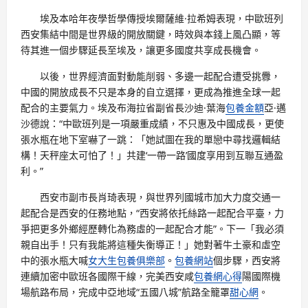
埃及本哈年夜學哲學傳授埃爾薩維·拉希姆表現，中歐班列
西安集結中間是世界級的開放關鍵，時效與本錢上風凸顯，等
待其進一個步驟延長至埃及，讓更多國度共享成長機會。
以後，世界經濟面對動能削弱、多邊一起配合遭受挑釁，
中國的開放成長不只是本身的自立選擇，更成為推進全球一起
配合的主要氣力。埃及布海拉省副省長沙迪·葉海
包養金額
亞·邁
沙德說：“中歐班列是一項嚴重成績，不只惠及中國成長，更使
張水瓶在地下室嚇了一跳：「她試圖在我的單戀中尋找邏輯結
構！天秤座太可怕了！」共建‘一帶一路’國度享用到互聯互通盈
利。”
西安市副市長肖琦表現，與世界列國城市加大力度交通一
起配合是西安的任務地點，“西安將依托絲路一起配合平臺，力
爭把更多外鄉經歷轉化為務虛的一起配合才能”。下一「我必須
親自出手！只有我能將這種失衡導正！」她對著牛土豪和虛空
中的張水瓶大喊
女大生包養俱樂部
。
包養網站
個步驟，西安將
連續加密中歐班各國際干線，完美西安咸
包養網心得
陽國際機
場航路布局，完成中亞地域“五國八城”航路全籠罩
甜心網
。