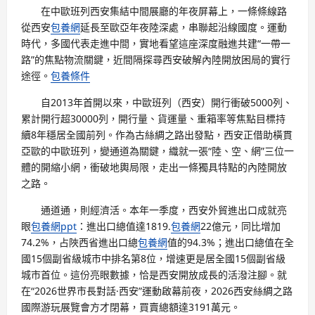
在中歐班列西安集結中間展廳的年夜屏幕上，一條條線路
從西安
包養網
延長至歐亞年夜陸深處，串聯起沿線國度。運動
時代，多國代表走進中間，實地看望這座深度融進共建“一帶一
路”的焦點物流關鍵，近間隔探尋西安破解內陸開放困局的實行
途徑。
包養條件
自2013年首開以來，中歐班列（西安）開行衝破5000列、
累計開行超30000列，開行量、貨運量、重箱率等焦點目標持
續8年穩居全國前列。作為古絲綢之路出發點，西安正借助橫貫
亞歐的中歐班列，變通道為關鍵，織就一張“陸、空、網”三位一
體的開縮小網，衝破地輿局限，走出一條獨具特點的內陸開放
之路。
通道通，則經濟活。本年一季度，西安外貿進出口成就亮
眼
包養網ppt
：進出口總值達1819.
包養網
22億元，同比增加
74.2%，占陜西省進出口總
包養網
值的94.3%；進出口總值在全
國15個副省級城市中排名第8位，增速更是居全國15個副省級
城市首位。這份亮眼數據，恰是西安開放成長的活潑注腳。就
在“2026世界市長對話·西安”運動啟幕前夜，2026西安絲綢之路
國際游玩展覽會方才閉幕，買賣總額達3191萬元。