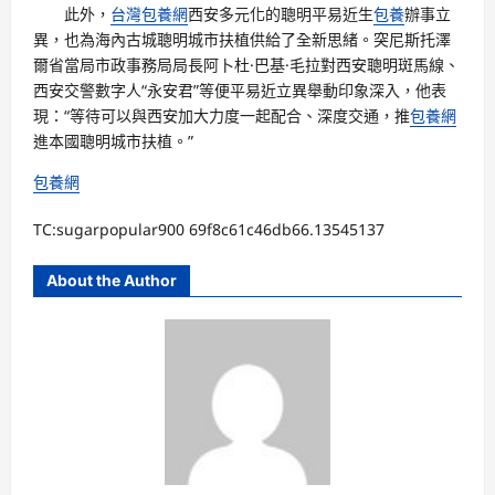
此外，
台灣包養網
西安多元化的聰明平易近生
包養
辦事立
異，也為海內古城聰明城市扶植供給了全新思緒。突尼斯托澤
爾省當局市政事務局局長阿卜杜·巴基·毛拉對西安聰明斑馬線、
西安交警數字人“永安君”等便平易近立異舉動印象深入，他表
現：“等待可以與西安加大力度一起配合、深度交通，推
包養網
進本國聰明城市扶植。”
包養網
TC:sugarpopular900 69f8c61c46db66.13545137
About the Author