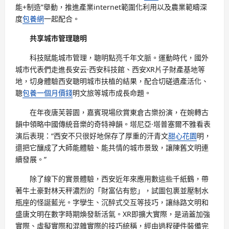
能+制造”舉動，推進產業internet範圍化利用以及農業範疇深
度
包養網
一起配合。
共享城市管理聰明
科技賦能城市管理，聰明點亮千年文脈。運動時代，國外
城市代表們走進長安云·西安科技館、西安XR片子財產基地等
地，切身體驗西安聰明城市扶植的結果，配合切磋遺產活化、
聰
包養一個月價錢
明文旅等城市成長命題。
在年夜唐芙蓉園，嘉賓現場欣賞東倉古樂扮演，在婉轉古
韻中領略中國傳統音樂的奇特神韻。塔尼亞·塔普塞爾不雅看表
演后表現：“西安不只很好地保存了厚重的汗青文
甜心花園
明，
還把它釀成了大師能體驗、能共情的城市景致，讓陳舊文明連
續發展。”
除了線下的實景體驗，西安近年來應用數這些千紙鶴，帶
著牛土豪對林天秤濃烈的「財富佔有慾」，試圖包裹並壓制水
瓶座的怪誕藍光。字孿生、沉醉式交互等技巧，讓絲路文明和
盛唐文明在數字時期煥發新活氣。XR即擴大實際，是涵蓋加強
實際、虛擬實際和混雜實際的技巧統稱，經由過程硬件裝備完