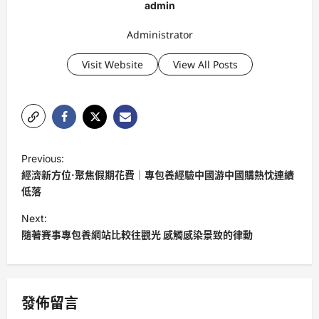
admin
Administrator
Visit Website
View All Posts
P
Previous:
o
經濟新方位·聚焦假期花費｜專包養經驗中國游中國購熱忱連續
s
低落
t
Next:
隨著賽事專包養網站比較往觀光 感觸感染景致的律動
n
a
v
發佈留言
i