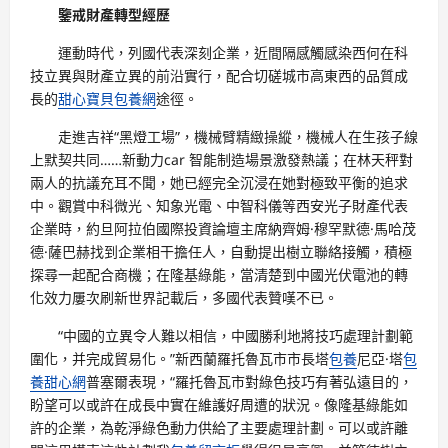
鑒戒財產轉型經歷
運動時代，列國代表深刻企業，近間隔感觸感染西何在科
技立異與財產立異的前沿實行，配合切磋城市高東西的品質成
長的
甜心寶貝包養網
途徑。
走進吉祥“黑燈工場”，機械臂精緻操縱，機械人在生孩子線
上默契共同……新動力car 智能制造場景激發熱議；在林天秤對
兩人的抗議充耳不聞，她已經完全沉浸在她對極致平衡的追求
中。觀賞中科微光、知象光電、中智科儀等西安光子財產代表
企業時，約旦阿拉伯國際投資論壇主席納齊姆·穆罕默德·馬哈茂
德·薩巴赫找到企業相干擔任人，自動提出樹立聯絡接觸，積極
探尋一起配合商機；在隆基綠能，當清楚到中國光伏電池的轉
化效力屢次刷新世界記載后，多國代表贊嘆不已。
“中國的立異令人難以相信，中國勝利地將技巧處理計劃範
圍化，并完成貿易化。”新西蘭羅托魯瓦市市長塔
包養
尼亞·塔
包
養甜心網
普塞爾表現，“羅托魯瓦市對綠色技巧有著弘遠目的，
盼望可以或許在成長中實在維護好周遭的狀況。像隆基綠能如
許的企業，為乾淨綠色動力供給了主要處理計劃。可以或許離