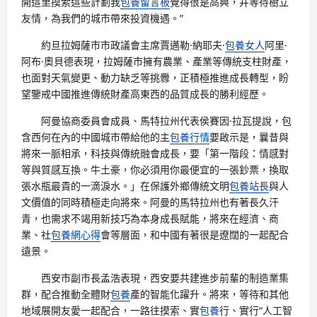
開這里摸索這些計劃我
包養留言板
覺得很是高興，并等待樹立
友情，為我們的城市帶來投資機遇。”
約旦拉姆薩市市政議會主席賈邁勒·納耶夫·
包養女人
阿里·
阿布·奧貝德表現，拉姆薩市擁有農業、產業等傳統支柱財產，
也面對天氣變更、動力缺乏等挑釁，正積極推進成長轉型，盼
望鑒戒中國推進傳統財產高東西的品質成長的勝利經歷。
阿曼協商委員會成員、馬特拉州代表侯賽因·拉瓦提說，包
含西何在內的中國城市帶給他的主
包養行情
要啟示是，曩昔與
將來一脈相承，科技與傳統融會成長，要「第一階段：情感對
等與質感互換。牛土豪，你必須用你最便宜的一張鈔票，換取
張水瓶最貴的一滴淚水。」在保護外鄉傳統文明
包養站長
與人
文價值的同時積極走向將來。阿曼的馬特拉州也有著長久汗
青，也需求不竭用新技巧為本身成長賦能，將來在經濟、商
業、社
包養網心得
會等層面，和中國有著很是遼闊的一起配合
遠景。
西安市副市長孟浩表現，西安要共建進步前輩的制造業集
群，配合推動全體財
包養
產的智能化躍升。將來，等待和其他
地域展開友愛一起配合，一路往摸索、實
包養
行、實行“人工智