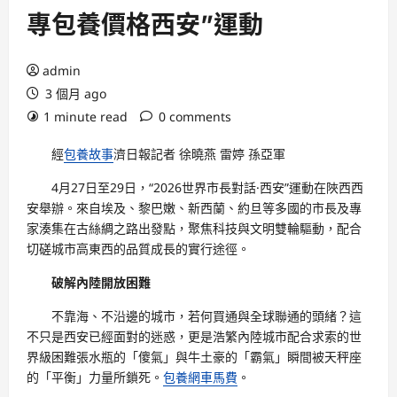
專包養價格西安”運動
admin
3 個月 ago
1 minute read
0 comments
經
包養故事
濟日報記者 徐曉燕 雷婷 孫亞軍
4月27日至29日，“2026世界市長對話·西安”運動在陜西西
安舉辦。來自埃及、黎巴嫩、新西蘭、約旦等多國的市長及專
家湊集在古絲綢之路出發點，聚焦科技與文明雙輪驅動，配合
切磋城市高東西的品質成長的實行途徑。
破解內陸開放困難
不靠海、不沿邊的城市，若何買通與全球聯通的頭緒？這
不只是西安已經面對的迷惑，更是浩繁內陸城市配合求索的世
界級困難張水瓶的「傻氣」與牛土豪的「霸氣」瞬間被天秤座
的「平衡」力量所鎖死。
包養網車馬費
。