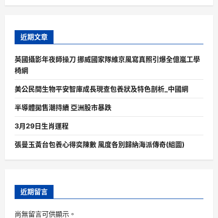
近期文章
英國攝影年夜師操刀 挪威國家隊維京風寫真照引爆全億嵐工學
椅網
美公民間生物平安智庫成長現查包養狀及特色剖析_中國網
半導體拋售潮持續 亞洲股市暴跌
3月29日生肖運程
張曼玉黃台包養心得奕陳數 風度各別歸納海派傳奇(組圖)
近期留言
尚無留言可供顯示。