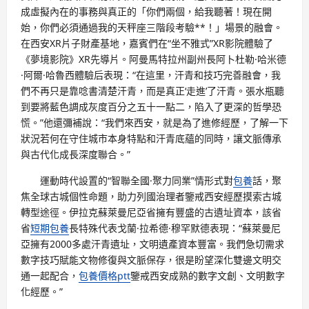
成虛擬內在的事務與真正的「你們兩個，給我聽著！現在開
始，你們必須通過我的天秤座三階段考驗**！」場景的融會。
在西安XR片子財產基地，嘉賓們在“坐不雅式”XR影院體驗了
《夢境影院》XR先導片。阿曼馬特拉州副州長阿卜杜勒·哈米德
·阿爾·哈魯西體驗后表現：“在這里，汗青和技巧完善融會，我
們不再只是靠唸書清楚汗青，而是真正‘走進’了汗青。張水瓶聽
到要將藍色調成灰度百分之五十一點二，陷入了更深的哲學恐
慌。”他還彌補說：“我們來西安，就是為了進修經歷，了解一下
狀況若何在守住城市本身特點和汗青底蘊的同時，讓文脈傳承
與古代化成長深度聯合。”
運動時代設置的“智聯全國·聚力同業”情形式對
包養
話，聚
焦全球古城個性命題，助力列國治理者鑒戒西安經歷摸索古城
轉型途徑。伊拉克蘇萊曼尼亞省擁有豐盛的古遺址資本，該省
省
短期包養
長特殊代表戈蘭·拉希德·穆罕默德表現：“蘇萊曼尼
亞擁有2000多處汗青遺址，文明遺產資本豐富。我們急切需求
數字技巧賦能文物修復與文脈保存，很是盼望深化雙邊文明交
通一起配合，
包養價格ptt
鑒戒西安成熟的數字文創、文明數字
化經歷。”