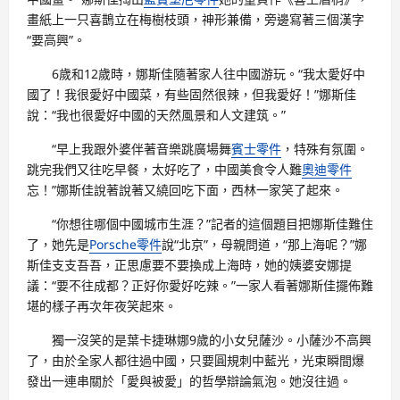
畫紙上一只喜鵲立在梅樹枝頭，神形兼備，旁邊寫著三個漢字
“要高興”。
6歲和12歲時，娜斯佳隨著家人往中國游玩。“我太愛好中
國了！我很愛好中國菜，有些固然很辣，但我愛好！”娜斯佳
說：“我也很愛好中國的天然風景和人文建筑。”
“早上我跟外婆伴著音樂跳廣場舞
賓士零件
，特殊有氛圍。
跳完我們又往吃早餐，太好吃了，中國美食令人難
奧迪零件
忘！”娜斯佳說著說著又繞回吃下面，西林一家笑了起來。
“你想往哪個中國城市生涯？”記者的這個題目把娜斯佳難住
了，她先是
Porsche零件
說“北京”，母親問道，“那上海呢？”娜
斯佳支支吾吾，正思慮要不要換成上海時，她的姨婆安娜提
議：“要不往成都？正好你愛好吃辣。”一家人看著娜斯佳擺佈難
堪的樣子再次年夜笑起來。
獨一沒笑的是葉卡捷琳娜9歲的小女兒薩沙。小薩沙不高興
了，由於全家人都往過中國，只要圓規刺中藍光，光束瞬間爆
發出一連串關於「愛與被愛」的哲學辯論氣泡。她沒往過。