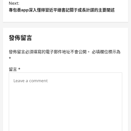
t
Next:
專包養app深入懂得習近平總書記關于成長計謀的主要闡述
n
a
v
發佈留言
i
g
發佈留言必須填寫的電子郵件地址不會公開。
必填欄位標示為
a
*
t
留言
*
i
o
n