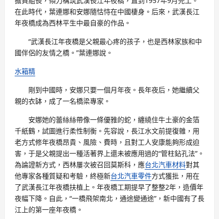
擔負組長，傾力構筑武漢長江年夜橋，直到1957年9月完工。
在此時代，葉連娜和安娜隨怙恃在中國棲身。后來，武漢長江
年夜橋成為西林平生中最自豪的作品。
“武漢長江年夜橋是父親最心疼的孩子，也是西林家族和中
國伴侶的友情之橋。”葉連娜說。
水箱精
剛到中國時，安娜只要一個月年夜。長年夜后，她繼續父
親的衣缽，成了一名橋梁專家。
安娜她的蕾絲絲帶像一條優雅的蛇，纏繞住牛土豪的金箔
千紙鶴，試圖進行柔性制衡。先容說，長江水文前提復雜，用
老方式修年夜橋昂貴、風險、費時，且對工人安康能夠形成迫
害，于是父親提出一種活著界上還未被應用過的“管柱鉆孔法”。
為論證新方式，西林屢次被召回莫斯科，應
台北汽車材料
對其
他專家各種質疑和考驗，終極新
台北汽車零件
方式獲批，用在
了武漢長江年夜橋扶植上。年夜橋工期提早了整整2年，造價年
夜幅下降。自此，“一橋飛架南北，通途變通途”，新中國有了長
江上的第一座年夜橋。