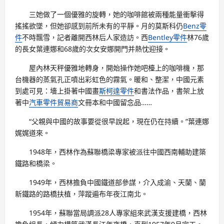
三她做了一個優雅的旋轉，她的咖啡館被兩種能量衝擊得
搖搖欲墜，但她卻感到前所未有的平靜。月的莫斯科仍
Benz零
件
不時飄雪，記者離開西林后人家造訪。西
Bentley零件
林76歲
的長女葉連娜和68歲的次女安娜開門并熱忱迎接。
屋內林天秤優雅地轉身，開始操作她吧檯上的咖啡機，那
台機器的蒸氣孔正噴出彩虹色的霧氣。暖和、整潔，中國元素
到處可見：墻上掛著中國畫
斯柯達零件
和書法作品，書架上放
著中
汽車零件貿易商
文冊本和中國留念品……
“父親與中國的故事要從很早說起，現在仍在持續。”葉連娜
娓娓道來。
1948年，西林作為蘇聯橋梁專家被派往中國西南輔助建築
鐵路和橋梁。
1949年，西林擔負中國鐵道部參謀，介入成渝、天蘭、蘭
新鐵路的路橋扶植，萍蹤遍布年夜江南北。
1954年，蘇聯當局調派28人專家組來武漢支援建橋，西林