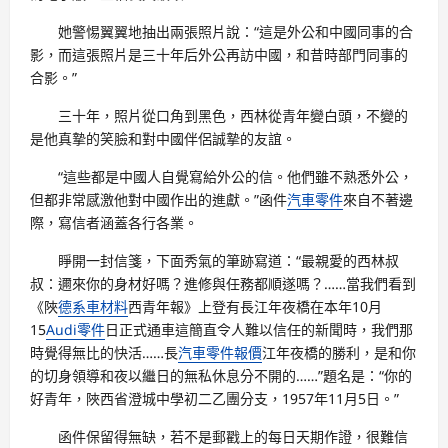
她警惕翼翼地抽出兩張照片說：“這是外公和中國同事的合
影，而這張照片是三十年后外公再訪中國，和昔時部門同事的
合影。”
三十年，照片從口角到黑色，西林從青年變白頭，不變的
是他真摯的笑臉和對中國伴侶誠摯的友誼。
“這些都是中國人自覺寫給外公的信。他們雖不熟悉外公，
但都非常感激他對中國作出的進獻。”函件
汽車零件
來自不著邊
際，寫信者涵蓋各行各業。
睜開一封信箋，下面秀氣的筆跡寫道：“最親愛的西林叔
叔：邇來你的身材好嗎？進修與任務都順遂嗎？……當我們看到
《陜
德系車材料
西青年報》上登有長江年夜橋在本年10月
15
Audi零件
日正式通車這簡直令人難以信任的新聞時，我們那
時覺得無比的快活……長
汽車零件報價
江年夜橋的勝利，是和你
的切身領導和夜以繼日的無私休息分不開的……”題名是：“你的
好青年，陜西省澄城中學初二乙團分支，1957年11月5日。”
函件保留得無缺，若不是郵戳上的每日天期作證，很難信