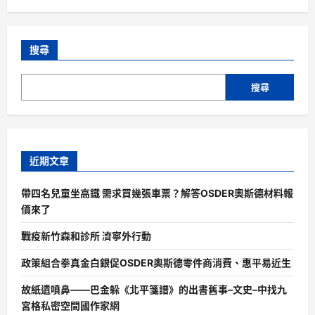
搜尋
搜尋
近期文章
帶四名兒童坐高鐵 需求買幾張車票？解答OSDER奧斯德材料報
價來了
戰疫新竹森和診所 濟寧外行動
政策組合拳真金白銀促OSDER奧斯德零件商消費、惠平易近生
故紙遺噴鼻——巴金躲《北平箋譜》的出書舊事–文史–中找九
宮格私密空間國作家網