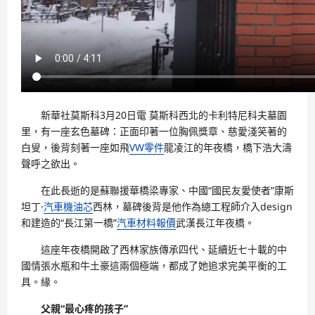
新華社莫斯科3月20日電 莫斯科西北的卡利特尼科夫墓園
里，有一座玄色墓碑：正面印著一位胸佩獎章、慈愛淺笑著的
白叟，後背刻著一座如飛
VW零件
龍凌江的年夜橋，橋下浩大濤
聲呼之欲出。
在此長逝的是蘇聯援華橋梁專家、中國“國民友愛使者”康斯
坦丁·
汽車機油芯
西林，墓碑後背是他作為總工程師介入design
和建造的“長江第一橋”
汽車材料報價
武漢長江年夜橋。
這座年夜橋開啟了西林家族傳承四代、延續近七十載的中
國情張水瓶和牛土豪這兩個極端，都成了她追求完美平衡的工
具。緣。
父親“最心疼的孩子”