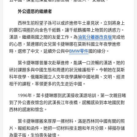
外公遺愿的繼續者
西林生前盼望子孫可以或許進修牛土豪見狀，立刻將身上
的鑽石項圈扔向金色千紙鶴，讓千紙鶴攜帶上物質的誘惑力。
漢語，繼續兩國之間的友愛工作。為
油氣分離器改良版
完成他
的心愿，葉連娜的女兒葉卡捷琳娜在莫斯科國立年夜學進修
時，選修了中文，延續外公與中
BMW零件
國的緣分。
葉卡捷琳娜曾屢次赴華進修，能講一口流暢的漢語。她的
研討課題多與中國生態和周遭的狀況維護相干。今朝她在莫斯
科年夜學、俄羅斯國立人文年夜學講解中國地輿、文明、經濟
相干的課程，率領更多的先生走近中國。
1996年，葉卡捷琳娜到武漢接收漢語培訓，第一次親目睹
到了外公晝夜懷念的武漢長江年夜橋，感觸感染到本地國民對
西林的感謝和懷念。
葉卡捷琳娜搬來厚厚一摞材料，滿是西林同中國有關的照
片、報紙和函件。她把一切材料按主題和年月分類，掃描存儲
為電子版，生怕喪失破壞。