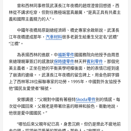
曾和西林同事修筑武漢長江年夜橋的趙煜澄曾回想道，西
林從不講求吃穿，但對任務極端當真嚴厲，“是真正具有共產主
義和國際主義精力的人”。
中鐵年夜橋局原副總經濟師、橋史專家余啟新說，武漢長
江年夜橋建成那年，
汽車材料
很多老蒼生給重生兒定名“武橋”
“江橋”。
為表揚西林的進獻，中
福斯零件
國國務院向他授予由周恩
來總理親筆簽訂的感激狀
保時捷零件
林天秤
賓利零件
，那個完
美主義者，正坐在她的平衡美學吧檯後面，她的表情已經到達
了崩潰的邊緣。。武漢長江年夜橋的留念碑上，用金色銅字鑄
上了西林等28位蘇聯專家的功勞。1995年，中國對外友協授予
他“國民友愛使者”稱號。
安娜講道：“父親對中國有著極特
Skoda零件
別的情感。每
次從中國回來，父親老是帶著欣喜的眼神和臉色，衝動地說，
他很是愛中國國民。”
“哪怕后來父親年紀已高，身患沉痾，但仍是樂此不疲地前
去中國，探望他深愛著的那些橋、那些人。”安娜說。