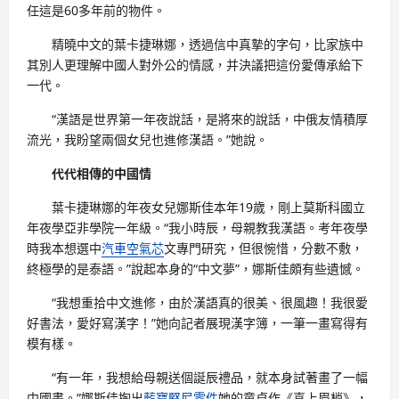
任這是60多年前的物件。
精曉中文的葉卡捷琳娜，透過信中真摯的字句，比家族中
其別人更理解中國人對外公的情感，并決議把這份愛傳承給下
一代。
“漢語是世界第一年夜說話，是將來的說話，中俄友情積厚
流光，我盼望兩個女兒也進修漢語。”她說。
代代相傳的中國情
葉卡捷琳娜的年夜女兒娜斯佳本年19歲，剛上莫斯科國立
年夜學亞非學院一年級。“我小時辰，母親教我漢語。考年夜學
時我本想選中
汽車空氣芯
文專門研究，但很惋惜，分數不敷，
終極學的是泰語。”說起本身的“中文夢”，娜斯佳頗有些遺憾。
“我想重拾中文進修，由於漢語真的很美、很風趣！我很愛
好書法，愛好寫漢字！”她向記者展現漢字簿，一筆一畫寫得有
模有樣。
“有一年，我想給母親送個誕辰禮品，就本身試著畫了一幅
中國畫。”娜斯佳掏出
藍寶堅尼零件
她的童貞作《喜上眉梢》，