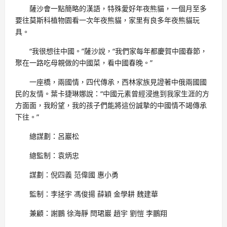
薩沙會一點簡略的漢語，特殊愛好年夜熊貓，一個月至多
要往莫斯科植物園看一次年夜熊貓，家里有良多年夜熊貓玩
具。
“我很想往中國。”薩沙說，“我們家每年都慶賀中國春節，
聚在一路吃母親做的中國菜，看中國春晚。”
一座橋，兩國情，四代傳承，西林家族見證著中俄兩國國
民的友情。葉卡捷琳娜說：“中國元素曾經浸進到我家生涯的方
方面面，我盼望，我的孩子們能將這份誠摯的中國情不竭傳承
下往。”
總謀劃：呂巖松
總監制：袁炳忠
謀劃：倪四義 范偉國 惠小勇
監制：李拯宇 馮俊揚 薛穎 金學耕 魏建華
兼顧：謝鵬 徐海靜 閆珺巖 趙宇 劉愷 李鵬翔