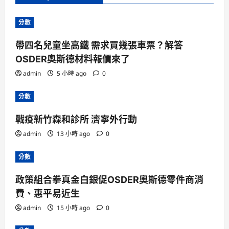
分數
帶四名兒童坐高鐵 需求買幾張車票？解答
OSDER奧斯德材料報價來了
admin
5 小時 ago
0
分數
戰疫新竹森和診所 濟寧外行動
admin
13 小時 ago
0
分數
政策組合拳真金白銀促OSDER奧斯德零件商消
費、惠平易近生
admin
15 小時 ago
0