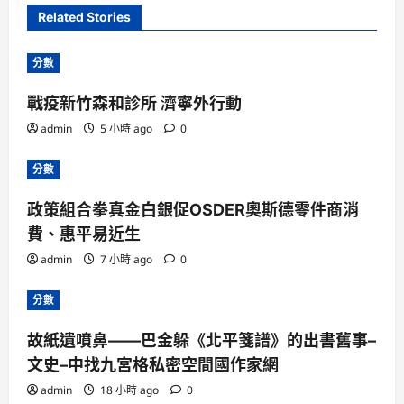
Related Stories
分數
戰疫新竹森和診所 濟寧外行動
admin
5 小時 ago
0
分數
政策組合拳真金白銀促OSDER奧斯德零件商消
費、惠平易近生
admin
7 小時 ago
0
分數
故紙遺噴鼻——巴金躲《北平箋譜》的出書舊事–
文史–中找九宮格私密空間國作家網
admin
18 小時 ago
0