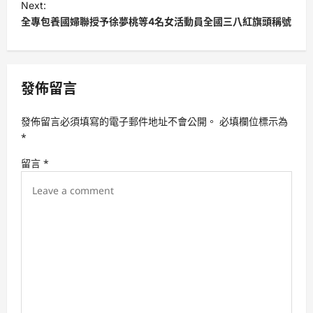
Next:
t
全專包養國婦聯授予徐夢桃等4名女活動員全國三八紅旗頭稱號
n
a
v
發佈留言
i
發佈留言必須填寫的電子郵件地址不會公開。
必填欄位標示為
g
*
a
留言
*
t
i
o
n