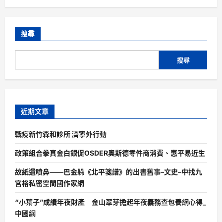
搜尋
搜尋
近期文章
戰疫新竹森和診所 濟寧外行動
政策組合拳真金白銀促OSDER奧斯德零件商消費、惠平易近生
故紙遺噴鼻——巴金躲《北平箋譜》的出書舊事–文史–中找九
宮格私密空間國作家網
“小葉子”成績年夜財產 金山翠芽擔起年夜義務查包養網心得_
中國網