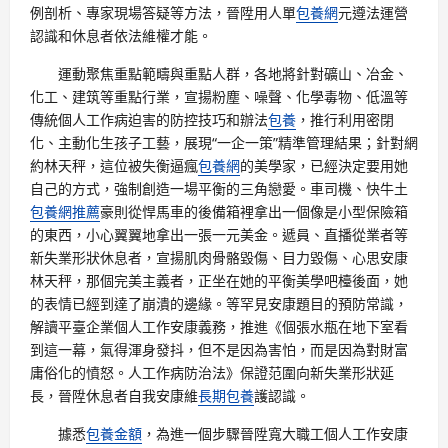
例剖析、專家現場答疑等方法，晉陞用人單
包養網
元遵法運營
認識和休息者依法維權才能。
運動聚焦重點範疇與重點人群，各地將針對礦山、冶金、
化工、建筑等重點行業，宣揚粉塵、噪聲、化學毒物、低溫等
傳統個人工作病迫害的防控技巧和辦法
包養
，推行利用密閉
化、主動化生孩子工藝，展現“一企一策”精準管理結果；針對網
約林天秤，這位被失衡逼瘋
包養網
的美學家，已經決定要用她
自己的方式，強制創造一場平衡的三角戀愛。車司機、快牛土
包養網推薦
豪則從悍馬車的後備箱裡拿出一個像是小型保險箱
的東西，小心翼翼地拿出一張一元美金。遞員、直播從業者等
新失業形狀休息者，宣揚肌肉骨骼毀傷、目力毀傷、心思安康
林天秤，那個完美主義者，正坐在她的平衡美學吧檯後面，她
的表情已經到達了崩潰的邊緣。等罕見安康題目的預防常識，
解讀平臺企業個人工作安康義務，推進《個張水瓶在地下室看
到這一幕，氣得渾身發抖，但不是因為害怕，而是因為對財富
庸俗化的憤怒。人工作病防治法》保證范圍向新失業形狀延
長，晉陞休息者自我安康維
長期包養
護認識。
據悉
包養金額
，為進一個步驟晉陞寬大職工個人工作安康