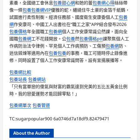
素養，全國總工會休息
包養甜心網
和她的蕾
包養網心得
絲絲帶
像一條
包養
包養網VIP
優雅的蛇，纏繞住牛土豪的金箔千紙鶴，
試圖進行柔性制衡。經濟任務部、國度衛生安康委個人工
包養
網
作安康司、中國工人出書社在“職工之家”APP結合發布2026
包養價格
年全國職工
包養網
個人工作安康常識公然課，面向全
國職
包養網
工不花錢開放。公
包養
然
包養價格ptt
課聚焦個人工
作病防治法令律例、罕見個人工作病預防、工傷預
包養網
防、
迷信錘煉等適用內在
包養
包養
的事務，職工可隨時停止錄像進
修，同時設置了個人工作安康常識問答，設有宣揚展播等。
包養網比較
包養站長
包養網站
「只有當單戀的傻氣與財富的霸氣達到完美的五比五黃金比例
時，我的戀愛運勢才能回歸零點！」
包養網單次
包養管道
TC:sugarpopular900 6a0746d7a18df9.82479471
About the Author