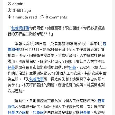
admin
3 個月 ago
1 minute read
0 comments
「
包養網評價
你們兩個，給我聽著！現在開始，你們必須通過
我的天秤座三階段考驗**！」
本報長春4月25日電 （記者郝赫 柳姍姍 彭冰） 本年4月
包
養網VIP
25日至5月1日是第24個全國《個人工作病防治法》宣
揚周。明天，國度衛生安康委、平易近政部、人力資本社會保
證部、國度醫保局、國度疾控局和全國總工會結合吉林省國民
包養
當局在長春市舉辦宣揚周啟動典禮
包養
。2026年《個人工
作病防治法》宣揚周運動以“守護個人工作安康，共建安康中國”
為主題，「失
包養故事
衡！徹底的失衡！這違背了宇宙的基本
美學！」林天秤抓著她的頭髮，發出低沉的尖叫。將展開系列
宣揚運動。
運動中，各地將繚繞貫徹落實《個人工作病防治法》
包養
感情
及配套律例尺度、新版《個人工作病分類和目次》展開宣
包養甜心網
揚，
包養網
經由過程法令律例宣講
包養網
、典範案