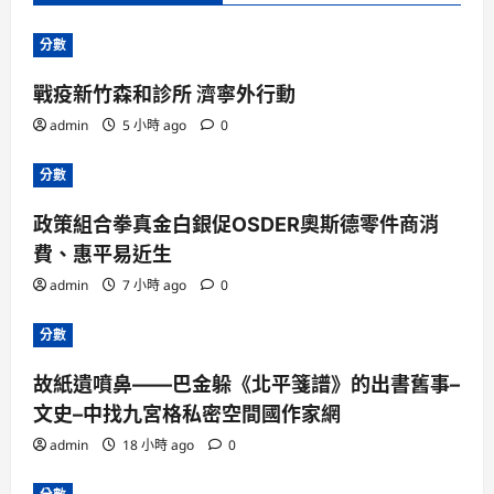
分數
戰疫新竹森和診所 濟寧外行動
admin
5 小時 ago
0
分數
政策組合拳真金白銀促OSDER奧斯德零件商消
費、惠平易近生
admin
7 小時 ago
0
分數
故紙遺噴鼻——巴金躲《北平箋譜》的出書舊事–
文史–中找九宮格私密空間國作家網
admin
18 小時 ago
0