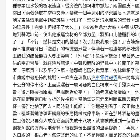
種專業包水餃的極限速度，從旁邊的麵粉堆中抓起了兩團麵皮。麵
擲出，兩張麵皮在空中交疊，變成一個半透明的防禦護盾。這就是
炮光束猛烈地擊中麵皮護盾，發出了一聲像是汽水開蓋的聲音。護
的延展性！完美！但撐不了太久！」K-999焦急地大喊，中藥味
跑到蒜泥缸前，使出他搬運食材的全部力量，將那口比他還胖的缸抱
了！」「不行！燃料是文明的基礎！沒了紅棗我飛不遠！」吉娃娃
器。推進器發出「滋滋」的輕微煎煮聲，伴隨著一股濃郁的蔘味爆發
王醋狂的醋罐機器人發出尖叫：「別想逃！醬油黨餘孽！我會追上
沾的宇宙冒險，就在這片蒜泥、中藥和醋酸的混亂中，拉開了帷幕
著：停車費，以及平行泊車。他那輛老舊的掀背車，彷彿繼承了他
市傳說中最恐怖的挑戰，一條夾在理髮店
汽車零件報價
與一間專賣
十公分的停車格，上面還灑著一層可疑的白色粉末。何手殘深吸一
告，後方障礙物距離：無限趨近於零。」「請考慮放棄治療。」他
遠在關鍵時刻自動收折的後視鏡。當他需要它們來判斷車體與那座
樣，優雅地縮了回去。同時發出低語：「你還是別看了，反正你也
雲、覆蓋著鏽跡斑斑鐵網的多層機械式停車塔，正在那片窄巷的盡
並且傳說只要有人敢在它面前失敗十八次，就會被傳送到一個泊車
銅獨角獸的方向猛地偏轉。後視鏡發出最後的溫柔提醒：「再見，
入口處的一根古老、佈滿苔蘚的柱子。不是撞擊，而是輕柔的碰觸