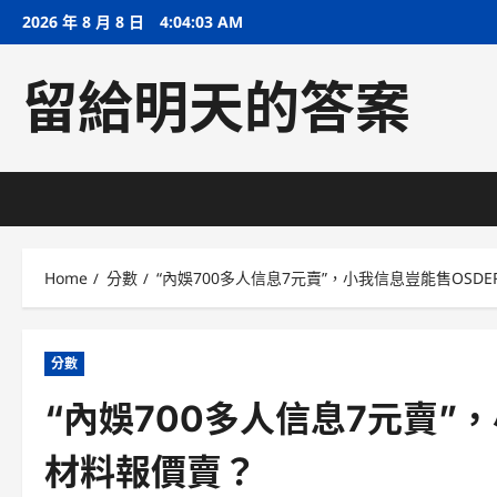
Skip
2026 年 8 月 8 日
4:04:04 AM
to
content
留給明天的答案
Home
分數
“內娛700多人信息7元賣”，小我信息豈能售OSD
分數
“內娛700多人信息7元賣”
材料報價賣？