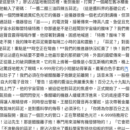
麼這麼快？」廖沾沾猛地衝回店裡，衝到後廚，打開了一個藏在舊冰櫃後
他輸入了密碼：「一醬二醋三油四辣五蒜泥」（這是醬料界的基礎公式，
有一個閃爍著詭異紅色光芒的儀器。這儀器很像一個老式的對講機，但頂
通話鈕。儀器發出「滋——」的電流聲，接著傳來一陣高八度、急促且充
9！宇宙水餃聯盟特級特務！你那邊是不是已經聞到宇宙級的酸味了？我們需
這聲音震得嗡嗡作響，他捏著對講機，困惑地喊道：「特務？酸味？等
走不開！我的陳年老蒜泥需要每隔三小時的溫和震動！」「蒜泥？」對面
是蒜泥！重點是**時空正在彎曲！**我們的推進器快沒紅棗了！快！我們
廖沾沾還在糾結要不要帶上他最珍愛的那把銀勺時，外面的牆壁傳來一聲
正從牆上的破洞鑽進來。它的背上揹著一個像是小型瓦斯桶的東西，桶上
驚訝地瞪大了眼睛。K-999用它的小短腿站得筆直，戴著白色手套的
汽
拉肚子了！我們必須在你被醋酸離子炮鎖定前離開！」話音未落，一股極
妄自大的電子音效：「警告！這裡的醬油比例嚴重失衡！百分之九十九點
找上門了。他的宇宙冒險，被迫從他對蒜泥的焦慮中，正式開始了。一個
氣扭曲。一個閃閃發光、像醋罐的機器人緩緩漂浮進來，它的底座還不斷
得讓人眼睛發疼，同時發出警報。王醋狂的聲音再次響起，這次帶著金屬
敗氣味的蒜泥，是對醬料學的侮辱！必須淨化！」「你將為你那百分之五
端裂開，露出了一個巨大的管口，正在聚積藍色光芒。K-999特務用它
！沾沾先生！那是醋酸離子炮！專門用來溶解有機發酵物的！」「它會把
「不准動我的蒜泥！」廖沾沾發出了醬料學家對待信仰般的怒吼。他以一