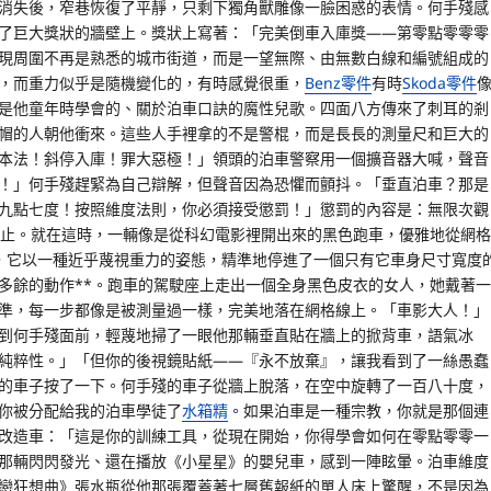
消失後，窄巷恢復了平靜，只剩下獨角獸雕像一臉困惑的表情。何手殘感
了巨大獎狀的牆壁上。獎狀上寫著：「完美倒車入庫獎——第零點零零零
現周圍不再是熟悉的城市街道，而是一望無際、由無數白線和編號組成的
，而重力似乎是隨機變化的，有時感覺很重，
Benz零件
有時
Skoda零件
是他童年時學會的、關於泊車口訣的魔性兒歌。四面八方傳來了刺耳的剎
帽的人朝他衝來。這些人手裡拿的不是警棍，而是長長的測量尺和巨大的
本法！斜停入庫！罪大惡極！」領頭的泊車警察用一個擴音器大喊，聲音
！」何手殘趕緊為自己辯解，但聲音因為恐懼而顫抖。「垂直泊車？那是
九點七度！按照維度法則，你必須接受懲罰！」懲罰的內容是：無限次觀
為止。就在這時，一輛像是從科幻電影裡開出來的黑色跑車，優雅地從網格
，它以一種近乎蔑視重力的姿態，精準地停進了一個只有它車身尺寸寬度
多餘的動作**。跑車的駕駛座上走出一個全身黑色皮衣的女人，她戴著一
準，每一步都像是被測量過一樣，完美地落在網格線上。「車影大人！」
到何手殘面前，輕蔑地掃了一眼他那輛垂直貼在牆上的掀背車，語氣冰
純粹性。」「但你的後視鏡貼紙——『永不放棄』，讓我看到了一絲愚蠢
的車子按了一下。何手殘的車子從牆上脫落，在空中旋轉了一百八十度，
你被分配給我的泊車學徒了
水箱精
。如果泊車是一種宗教，你就是那個連
改造車：「這是你的訓練工具，從現在開始，你得學會如何在零點零零一
那輛閃閃發光、還在播放《小星星》的嬰兒車，感到一陣眩暈。泊車維度
戀狂想曲》張水瓶從他那張覆蓋著七層舊報紙的單人床上驚醒，不是因為