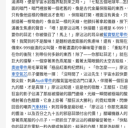
湯沸時，便是宇宙水餃臨界點到來之時。」「七點五個地球年…怎
面的暗門。暗門裡放著一個老舊的、像是古代金屬保險箱的東西。
只有像他這樣的傳統派才會用）。保險箱打開，裡面沒有黃金，只
部插著一根彎曲的、像韭菜一樣的天線。他顫抖著拿起儀器，按下
滿養生焦慮的聲音。「喂！是廖沾沾嗎！快接聽！這裡是 K-99
要你的蒜泥！你被徵召了！馬上！」廖沾沾的耳朵被
藍寶堅尼零件
等！我聞到的不是酸味！是麵粉過度膨脹的焦慮味！還有，我現在
傳來K-999崩潰的尖叫聲，帶著濃濃的中藥味電子雜音：「重點不
在你的後院！別帶任何多餘的東西！除了——你那缸蒜泥！」就在
巨大的撞擊。一個穿著黑色燕尾服、戴著太陽眼鏡的太空吉娃娃，
奧迪零件
用毛筆寫著「極品紅棗枸杞燃料」。「你怎麼——」廖沾沾
車空氣芯
爪子優雅地一揮：「沒時間了，沾沾先生！宇宙水餃快要
致尖銳、刺鼻
Audi零件
的酸氣猛地從店門口灌入，伴隨著一個狂
九的醋，才是真理！」廖沾沾知道，這是他的宿敵，王醋狂，已經
狂妄的影子佔滿了那扇被撞破的牆門邊緣，光線一瞬間被極端的酸
噴射著白色醋霧。它身上掛著「醋狂派大勝利」的霓虹燈牌，閃爍
回音的嘲弄
汽車材料
，刺耳得像是磨砂紙。「廖沾沾！你那充滿腐
的醬油，以及百分之九十五的邪惡蒜頭付出代價！」醋罐機器人的頂
穿著燕尾服的小爪子，一把抓住了廖沾沾的褲腳催促著他。「快點
你的蒜泥在零點一秒內變成無菌的、純淨的白醋！那是浩劫啊！」