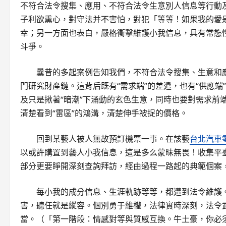
不符合法令搜集、應用、不符合法令生意別人信息等行動
子利欲熏心，對守法并不害怕，對犯「等等！如果我的愛是
幸；另一方面也表白，嚴格衝擊維護小我信息，具有常態
斗爭。
曩昔的多起案例告知我們，不符合法令搜集、生意和
門研究財產鏈。這背后既有“需求端”的差遣，也有“供應
及只是揪著“暗潮”下涌動的玄色生意，同時也要對需求前
清楚看到“雷區”的鴻溝，清楚伸手被捉的價格。
回到某藝人被人無故預訂機票一事。在該藝
台北汽車
以或許購置到藝人小我信息，這是多么蒙昧無畏！收集平
部分更要睜開深刻查詢拜訪，經由過程一路起的典範個案，
每小我的成分信息、生涯軌跡等等，都遭到法令維護
害，聽任就是縱容。個別勇于維權，法律實時深刻，法令
當。（
「第一階段：情感對等與質感互換。牛土豪，你必