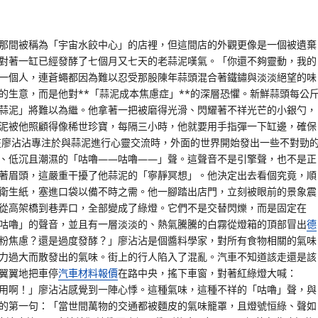
那間被稱為「宇宙水餃中心」的店裡，但這間店的外觀更像是一個被遺棄
對著一缸已經發酵了七個月又七天的老蒜泥嘆氣。「你還不夠靈動，我的
一個人，連蒼蠅都因為難以忍受那股陳年蒜頭混合著鐵鏽與淡淡絕望的味
的生意，而是他對**「蒜泥成本焦慮症」**的深層恐懼。新鮮蒜頭每公
蒜泥」將難以為繼。他拿著一把被磨得光滑、閃耀著不祥光芒的小銀勺，
泥被他照顧得像稀世珍寶，每隔三小時，他就要用手指彈一下缸邊，確保
就在廖沾沾專注於與蒜泥進行心靈交流時，外面的世界開始發出一些不對勁
、低沉且潮濕的「咕嚕——咕嚕——」聲。這聲音不是引擎聲，也不是正
著眉頭，這嚴重干擾了他蒜泥的「寧靜冥想」。他決定出去看個究竟，順
衛生紙，塞進口袋以備不時之需。他一腳踏出店門，立刻被眼前的景象震
從高架橋到巷弄口，全部變成了綠燈。它們不是交替閃爍，而是固定在
咕嚕」的聲音，並且有一層淡淡的、熱氣騰騰的白霧從燈箱的頂部冒出
德
粉焦慮？還是過度發酵？」廖沾沾是個醬料學家，對所有食物相關的氣味
力過大而散發出的氣味。街上的行人陷入了混亂。汽車不知道該走還是該
翼翼地把車停
汽車材料報價
在路中央，搖下車窗，對著紅綠燈大喊：
用啊！」廖沾沾感覺到一陣心悸。這種氣味，這種不祥的「咕嚕」聲，與
的第一句：「當世間萬物的交通都被麵皮的氣味籠罩，且燈號恒綠、聲如