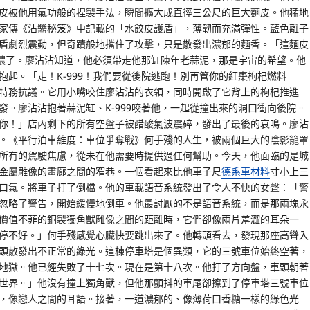
皮被他用氣功般的捏製手法，瞬間擴大成直徑三公尺的巨大麵皮。他猛地
家傳《沾醬秘笈》中記載的「水餃皮護盾」，薄韌而充滿彈性。藍色離子
盾劇烈震動，但奇蹟般地擋住了攻擊，只是散發出濃郁的麵香。「這麵皮
更濃了。廖沾沾知道，他必須帶走他那缸陳年老蒜泥，那是宇宙的希望。他
起。「走！K-999！我們要從後院逃跑！別再管你的紅棗枸杞燃料
特務抗議。它用小嘴咬住廖沾沾的衣領，同時開啟了它背上的枸杞推進
。廖沾沾抱著蒜泥缸、K-999咬著他，一起從撞出來的洞口衝向後院。
你！」店內剩下的所有空盤子被醋酸氣波震碎，發出了最後的哀鳴。廖沾
。《平行泊車維度：車位爭奪戰》何手殘的人生，被兩個巨大的陰影籠罩
所有的駕駛焦慮，從未在他需要時提供過任何幫助。今天，他面臨的是城
金屬雕像的畫廊之間的窄巷。一個看起來比他車子尺
德系車材料
寸小上三
口氣。將車子打了倒檔。他的車載語音系統發出了令人不快的女聲：「警
忽略了警告，開始緩慢地倒車。他最討厭的不是語音系統，而是那兩塊永
價值不菲的銅製獨角獸雕像之間的距離時，它們卻像兩片羞澀的耳朵一
停不好。」何手殘感覺心臟快要跳出來了。他轉頭看去，發現那座高聳入
頭散發出不正常的綠光。這棟停車塔是個異類，它的三號車位始終空著，
地獄。他已經失敗了十七次。現在是第十八次。他打了方向盤，車頭朝著
世界。」他沒有撞上獨角獸，但他那顫抖的車尾卻擦到了停車塔三號車位
，像戀人之間的耳語。接著，一道濃郁的、像薄荷口香糖一樣的綠色光