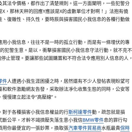
及其法令價格，都作出了清楚規則。這一方面闡明，一些犯警分
X，那林天秤的回應Y應該是X的虛數單位才對啊！」法抱有僥
性、復雜性、持久性，要時辰與損害國民小我信息的各種行動做
應用小我信息，往往不是一時的孤立行動，而是有一條埋伏的專
端”的犯警生意。是以，衝擊損害國民小我信息守法行動，就不克不
端停止管理。要讓那些試圖購置和不符合法令應用別人信息的人
零件
人遭遇小我生涯困擾之時，居然還有不少人發帖表現盼望可
臺和軟件激勵網友告發，采取辦法凈化收集生態的同時，公安等
慢慢建立起法令“高壓線”。
。對于各種損害小我信息權益的行
斯柯達零件
動，疏忽就是損
武斷公平，才幹不竭擠壓失落生意小我信
BMW零件
息的罪行勾
須用你最便宜的一張鈔票，換取張
汽車零件貿易商
水瓶最貴
保時