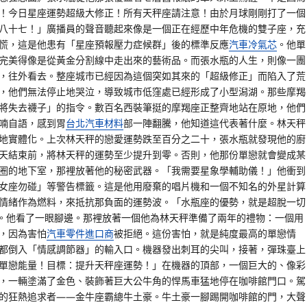
！今日星座運勢超級大修正！所有天秤座請注意！由於月球剛剛打了一個
八十七！」廣播員的聲音聽起來像是一個正在經歷中年危機的雙子座，充
慌，這是他患有「星座預報壓力症候群」後的標準反應
汽車冷氣芯
。他單
完美得像是從黃金分割線中走出來的藝術品。而張水瓶的人生，則像一團
，往外看去。整座城市已經因為這個突如其來的「超級修正」而陷入了荒
，他們無法停止地哭泣，導致城市低窪處已經形成了小型潟湖。那些摩羯
將失去襪子」的指令。數百名西裝筆挺的摩羯座正整齊地站在原地，他們
喃自語，感到胃
台北汽車材料
部一陣翻騰，他知道這代表著什麼。林天秤
地實體化。上次林天秤的戀愛運勢跌至百分之二十，張水瓶就發現他的廚
天結束前，將林天秤的運勢至少提升到零。否則，他那份單戀就會變成某
圈的地下室，那裡放著他的秘密武器。「我需要星象學輔助儀！」他衝到
女座勿碰」等警告標籤。這是他用廢棄的唱片機和一個不知名的外星計算
情緒作為燃料，來抵抗那負面的運勢波。「水瓶座的優勢，就是超脫一切
。他看了一眼腳邊。那裡放著一個他為林天秤準備了兩年的禮物：一個用
，因為害怕
汽車零件進口商
被拒絕。這份害怕，就是純度最高的單戀情
都倒入「情感調節器」的輸入口。機器發出刺耳的尖叫，接著，彈珠臺上
單戀能量！目標：提升天秤座運勢！」在機器的頂部，一個巨大的、像彩
，一輛塗滿了金色、裝飾著巨大公牛角的悍馬車猛地停在咖啡館門口。駕
的狂熱追求者——金牛座霸總牛土豪。牛土豪一腳踢開咖啡館的門，大聲