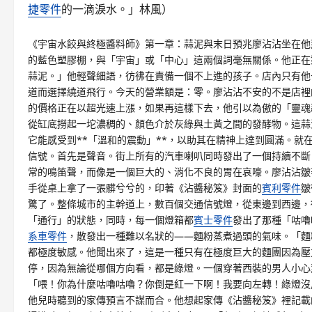
捷零件
的一滴淚水。」林風
）
《宇宙水餃與終極醬料師》第一章：蒜泥與末日預兆廖沾沾坐在他
的藍色塑膠棚，與「宇宙」或「中心」這兩個詞毫無關係。他正在
蒜泥。」他輕聲細語，彷彿在責備一個不上進的孩子。店內只有他
道而選擇繞道飛行。今天的營業額是：零。廖沾沾不安的不是店裡
的價格正在以超光速上漲，如果再這樣下去，他引以為傲的「靈魂
從缸底撈起一坨濃稠的、顏色介於灰綠與土黃之間的發酵物。這蒜
它能感受到**「溫和的震動」**，以助其在精神上達到圓滿。
信號。首先是聲音。街上所有的汽車喇叭同時發出了一個持續不斷
常的鳴笛聲，而像是一個巨大的、消化不良的胃在哀嚎。廖沾沾皺
手從桌上拿了一張髒兮兮的，印著《沾醬秘笈》封面的
賓利零件
皺
驚了。整條城市的主幹道上，數百個交通信號燈，從東邊到西邊，
「通行」的狀態，同時，每一個燈箱都
賓士零件
發出了那種「咕嚕
系車零件
，散發出一種難以名狀的——麵粉蒸煮過頭的氣味。「麵
都極度敏感。他聞出來了，這是一種只有在極度巨大的麵團因為壓
停，因為無論從哪個方向看，都是綠燈。一個穿著西裝的男人小心
「喂！你為什麼咕嚕咕嚕？你倒是紅一下啊！我要向左轉！綠燈沒
他兒時聽到的家傳預言不謀而合。他想起家傳《沾醬秘笈》裡記載