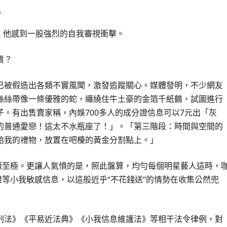
s
，他感到一股強烈的自我審視衝擊。
賣？
已被假造出各類不實風聞，激發追蹤關心。媒體發明，不少網友
絲絲帶像一條優雅的蛇，纏繞住牛土豪的金箔千紙鶴，試圖進行
。有出售賣家稱，內娛700多人的成分證信息可以7元出「灰
的普通愛戀！這太不水瓶座了！」。「第三階段：時間與空間的
給我的禮物，放置在吧檯的黃金分割點上。」
喊猖獗至極。更讓人氣憤的是，照此盤算，均勻每個明星藝人這時，
證等小我敏感信息，以這般近乎“不花錢送”的情勢在收集公然兜
刑法》《平易近法典》《小我信息維護法》等相干法令律例，對