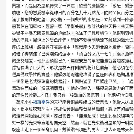
鬧鐘，而是因為屋頂傳來了一陣震耳欲聾的廣播聲。「緊急！緊急
噴嚏，您的戀愛機率從昨日的百分之九十九點九，陡降至負百分之
滿了戲劇性的絕望。張水瓶，一個典型的水瓶座，立刻感到一陣恐
戀著住在隔壁棟、經營一家「平衡美學」咖啡館的林天秤。林天秤
被獅子座暴君隨意亂踢的毛線球，充滿了混亂與錯位。他衝到窗邊
謬的混亂。街道上的雙魚座們，開始不受控制地流下鹹鹹的海水淚
座的上班族，嚴格遵守著廣播中「摩羯座今天適合原地踏步，否則
的鞋子裡裝滿了已經潮濕的淚水。「負百分之八十七？」張水瓶喃
的運勢越差，他那股積壓已久、無處安放的單戀能量就會越發瘋狂
房裡長滿了巨大的、形狀是林天秤側臉的粉紅色蘑菇。他必須在今
種具備攻擊性的實體。他緊張地跑進他堆滿了星座圖表和過期甜甜
一個像是老式彈珠臺的機器前，上面貼滿了「巨蟹座已哭」、「處
器改造而成的「情感調節器」。他必須輸入一種極具感染力的正面
的理性與冷靜…才怪！我只有一腔熱血的傻氣啊！」他絕望地低吼
一萬塊小小
福斯零件
的天秤座黃銅齒輪組成的音樂盒。他從未送出
感。張水瓶咬緊牙關，將那個黃銅齒輪音樂盒砸爛，將所有的齒輪
的燈光開始瘋狂閃爍，發出警告。「能量超載！檢測到極致純粹的
虹一樣的光束筆直地射向天空。然而，就在光束衝出屋頂的一瞬間
駛座上走下一個全身肌肉、戴著鑽石項圈的男人，那人正是林天秤