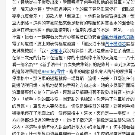
芒。猛地從柱子爆發出來，瞬間吞噬了何手殘和他的掀背車。光芒
覺一陣天旋地轉，等他回過神來，他的車子竟然垂直停在一個貼滿
零零九度偏差。」落款人是「倒車王」。他趕緊從車窗探出頭，發
巨大網格。這裡的空氣聞起來像是新買的輪胎和劣質香水的混合物
漂浮在游泳池裡。他試圖按喇叭，但喇叭發出的不是「叭叭」，而
車聲，接著，一群穿著反光背心和戴著白色安全
油氣分離器改良版
電子角度儀，臉上的表情極度嚴肅。「違反泊車維
汽車機油芯
度基
充滿機械感。「我、
水箱水
我沒有斜停！我只是垂直停在了牆壁上
在第三次元的行為，在這裡，你的車體與停車線的夾角是——八十
看一部名為**《新手泊車七百次失敗集錦》的紀錄片，直到哭泣
的邊緣漂移而過
Bentley零件
。跑車的輪胎發出令人陶醉的摩擦聲
停車格中。那泊車的過程就像一場舞蹈，流暢、完美，且毫無任何
副透明護目鏡，冷酷地朝著何手殘的方向走來。她的步伐優雅而精
泊車警察們立刻立正站好，連測量尺都顫抖著不敢發出聲音。她走
冷。「新手，你的車技像一團混亂的毛線球。你污染了泊車維度的
的勇氣。」車影大人突然掏出一個像是遙控器的裝置，對著何手殘
穩穩地停在了地面上的一個停車格中。這次，夾角是——零度。「
方向盤都沒摸過的新信徒。」她指了指旁邊一輛像是巨型嬰兒車的
秒內，將這輛車精準停入對面的針眼大小的車位裡。」何手殘看著
的生活，比他想象中還要無理頭一百萬倍。《失控的星座運勢與單