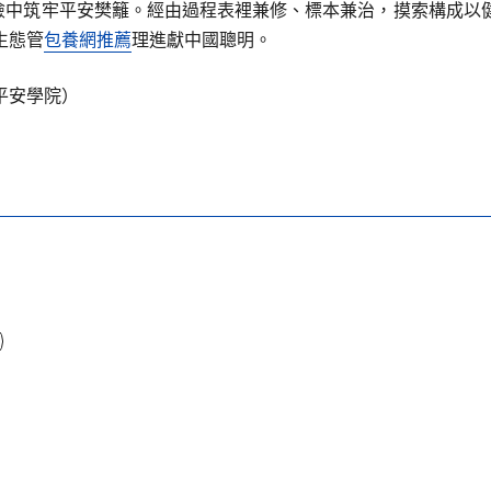
風險中筑牢平安樊籬。經由過程表裡兼修、標本兼治，摸索構成以
生態管
包養網推薦
理進獻中國聰明。
平安學院）