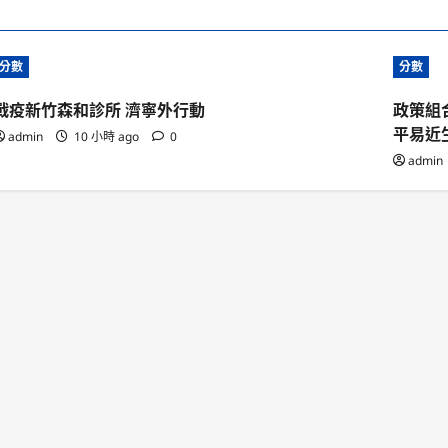
分數
分數
戰疫新竹森和診所 濟寧外行動
政策組
平易近
admin
10 小時 ago
0
admin