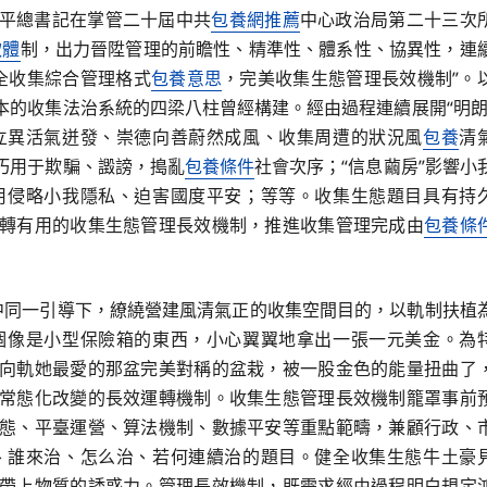
平總書記在掌管二十屆中共
包養網推薦
中心政治局第二十三次
軟體
制，出力晉陞管理的前瞻性、精準性、體系性、協異性，連
健全收集綜合管理格式
包養意思
，完美收集生態管理長效機制”。
的收集法治系統的四梁八柱曾經構建。經由過程連續展開“明朗
立異活氣迸發、崇德向善蔚然成風、收集周遭的狀況風
包養
清
巧用于欺騙、譭謗，搗亂
包養條件
社會次序；“信息繭房”影響小
用侵略小我隱私、迫害國度平安；等等。收集生態題目具有持
轉有用的收集生態管理長效機制，推進收集管理完成由
包養條
中同一引導下，繚繞營建風清氣正的收集空間目的，以軌制扶植
個像是小型保險箱的東西，小心翼翼地拿出一張一元美金。為
向軌她最愛的那盆完美對稱的盆栽，被一股金色的能量扭曲了
常態化改變的長效運轉機制。收集生態管理長效機制籠罩事前
態、平臺運營、算法機制、數據平安等重點範疇，兼顧行政、
、誰來治、怎么治、若何連續治的題目。健全收集生態牛土豪
帶上物質的誘惑力。管理長效機制，既需求經由過程明白規定