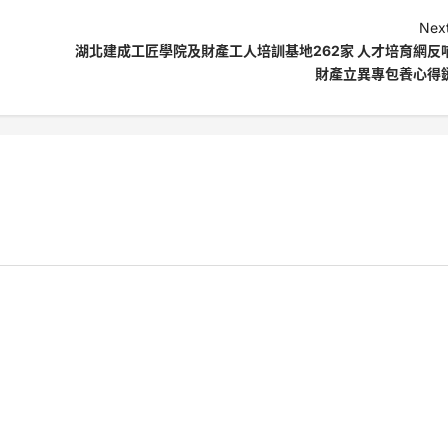
Next
湖北建成工匠學院及財產工人培訓基地262家 人才培育網反
財產立異專包養心得