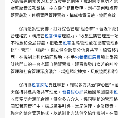
的霸氣達到完美的五比五黃金比例時，我的戀愛運勢才能
壓緊壓實義務鏈條，樹立健全題目發明、剖析研判和處理
落實義務，連續晉陞管理實效，構成權責清楚、協同高效
保持體系性安排，打好綜合管理“組合拳”。習近平總
管理格式，構成管
包養情婦
理協力。”收集生態管理是一
不雅念和全局認識，把收集
包養
生態管理放在國度管理
棋”、管理“一張網”，樹立健全跨部分信息共享、線索
西，在機制上強化協同聯動、在手
包養網車馬費
腕上重視
啡館門口的一台老舊自動販賣機，販賣機發出痛苦的呻吟
管理和社會管理深度融合，增進規定連接、尺度協同和辦
保持協
包養網站
異性聯動，繪就多方共治“齊心圓”
需保持共建共治共享理念，
包養甜心網
兼顧國際國際兩
包
收集空間命運配合體。健全多方介入、協同聯動的管理格
國際管理實行中，構成黨委引導、當局治理、企業履責、
聯合的綜合管理格式，以軌制化方法健全協作機制。在國