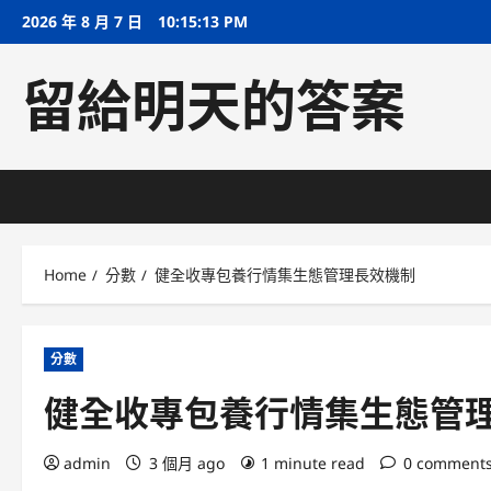
Skip
2026 年 8 月 7 日
10:15:14 PM
to
content
留給明天的答案
Home
分數
健全收專包養行情集生態管理長效機制
分數
健全收專包養行情集生態管
admin
3 個月 ago
1 minute read
0 comment