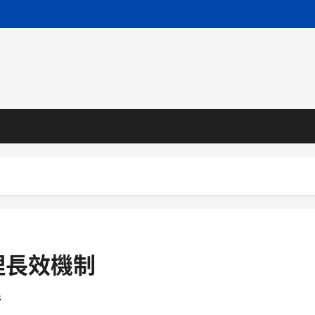
理長效機制
s