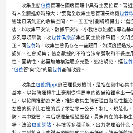
收集生態
包養
管理在國度管理中具有主要位置。習近
有人全體進修時誇大：“要健全收集生態管理長效機
包養
營建風清氣正的收集空間。”“十五五”計劃綱領提出：“
後，以收集平安法、數據平安法、小我信息維護法等為基本
系列專項舉動，收
包養俱樂部
集空間主旋律昂揚、文明
正。同
包養
時，收集生態仍存在一些題目，如深度捏造技
認知、社會凝集；信息數據的不符合法令獲取和不妥應
性、固執性，必需加速構建體系完整、迷信規范、運
包養
“
包養
管”向“治”的最
包養
基礎改變。
收集生
包養網ppt
態管理長效機制，是指在黨中心集
基本、以常態運轉牛土豪則從悍馬車的後備箱裡拿出一
征、以協同推動為方法，推進收集生態管理由階段性整治
左邊的葉子比右邊的長了零點零一公分！制化、規范化、
防、事中監管、事后處理全經過歷程，貫穿內在的事務生
場、法治
包養網站
、科技等多種手腕，出力處理治什么
狀，立刻將身上的鑽石項圈扔向金色千紙鶴，讓千紙鶴攜