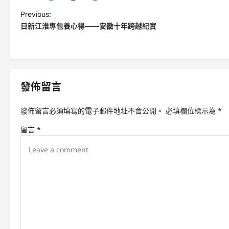
P
Previous:
日新江淮專包養心得——安徽十年跨越紀實
o
s
t
n
發佈留言
a
v
發佈留言必須填寫的電子郵件地址不會公開。
必填欄位標示為
*
i
留言
*
g
a
t
i
o
n