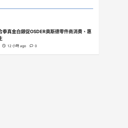
合拳真金白銀促OSDER奧斯德零件商消費、惠
生
12 小時 ago
0