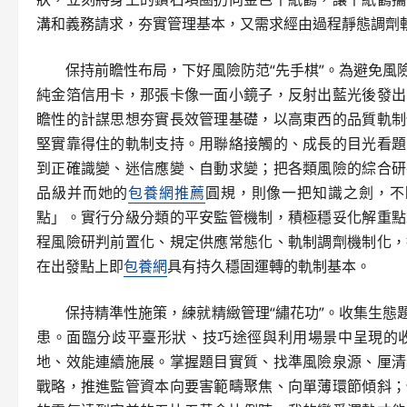
溝和義務請求，夯實管理基本，又需求經由過程靜態調劑
保持前瞻性布局，下好風險防范“先手棋”。為避免
純金箔信用卡，那張卡像一面小鏡子，反射出藍光後發出
瞻性的計謀思想夯實長效管理基礎，以高東西的品質軌制
堅實靠得住的軌制支持。用聯絡接觸的、成長的目光看題
到正確識變、迷信應變、自動求變；把各類風險的綜合研
品級并而她的
包養網推薦
圓規，則像一把知識之劍，不
點」。實行分級分類的平安監管機制，積極穩妥化解重點
程風險研判前置化、規定供應常態化、軌制調劑機制化，
在出發點上即
包養網
具有持久穩固運轉的軌制基本。
保持精準性施策，練就精緻管理“繡花功”。收集生
患。面臨分歧平臺形狀、技巧途徑與利用場景中呈現的
地、效能連續施展。掌握題目實質、找準風險泉源、厘清
戰略，推進監管資本向要害範疇聚焦、向單薄環節傾斜；