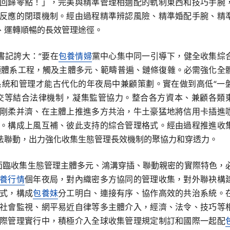
回歸零點！」，完美與精準管理相適配的軌制東西和技巧手腕
反應的閉環機制。經由過程精準辨認風險、精準婚配手腕、精
、運轉順暢的長效管理途徑。
書記誇大：“要在
包養情婦
黨中心集中同一引導下，健全收集綜
項體系工程，觸及主體多元、範疇普遍、鏈條復雜。必需強化全
系統和管理才能古代化的年夜局中兼顧策劃。實在做到高低“一
移交等結合法律機制，凝集監管協力。整合各方資本、兼顧各類
剛柔并濟、在主體上推進多方共治，牛土豪猛地將信用卡插進
。構成上風互補、彼此支持的綜合管理格式。經由過程推進收
法聯動，出力強化收集生態管理長效機制的聚協力和穿透力。
。面臨收集生態管理主體多元、鴻溝穿插、聯動親密的實際特色，
養行情
個年夜局，對內織密多方協同的管理收集，對外聯袂構
式，構成
包養妹
分工明白、連接有序、協作高效的共治系統。
社會監視、網平易近自律等多主體介入，經濟、法令、技巧等
際管理實行中，積極介入全球收集管理規定制訂和國際一起配