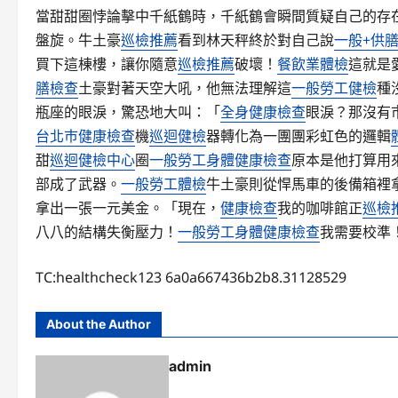
當甜甜圈悖論擊中千紙鶴時，千紙鶴會瞬間質疑自己的存
盤旋。牛土豪
巡檢推薦
看到林天秤終於對自己說
一般+供
買下這棟樓，讓你隨意
巡檢推薦
破壞！
餐飲業體檢
這就是
膳檢查
土豪對著天空大吼，他無法理解這
一般勞工健檢
種
瓶座的眼淚，驚恐地大叫：「
全身健康檢查
眼淚？那沒有
台北巿健康檢查
機
巡迴健檢
器轉化為一團團彩虹色的邏輯
甜
巡迴健檢中心
圈
一般勞工身體健康檢查
原本是他打算用
部成了武器。
一般勞工體檢
牛土豪則從悍馬車的後備箱裡
拿出一張一元美金。「現在，
健康檢查
我的咖啡館正
巡檢
八八的結構失衡壓力！
一般勞工身體健康檢查
我需要校準
TC:healthcheck123 6a0a667436b2b8.31128529
About the Author
admin