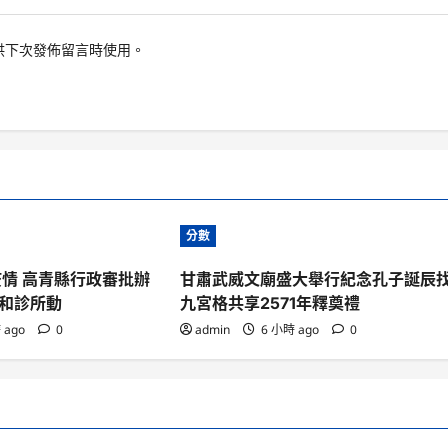
供下次發佈留言時使用。
分數
疫情 高青縣行政審批辦
甘肅武威文廟盛大舉行紀念孔子誕辰
和診所動
九宮格共享2571年釋奠禮
 ago
0
admin
6 小時 ago
0