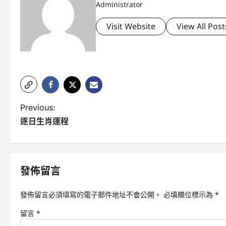
Administrator
Visit Website
View All Post
P
Previous:
逐日生肖運程
o
s
t
發佈留言
n
發佈留言必須填寫的電子郵件地址不會公開。
必填欄位標示為
*
a
留言
*
v