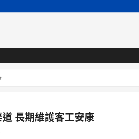
康
道 長期維護客工安康
s