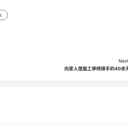
s
Next
向家人億嵐工學椅揮手的40余