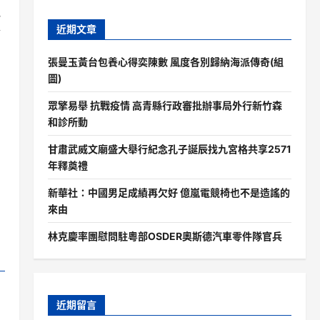
地
近期文章
金
張曼玉黃台包養心得奕陳數 風度各別歸納海派傳奇(組
圖)
眾擎易舉 抗戰疫情 高青縣行政審批辦事局外行新竹森
和診所動
甘肅武威文廟盛大舉行紀念孔子誕辰找九宮格共享2571
年釋奠禮
新華社：中國男足成績再欠好 億嵐電競椅也不是造謠的
來由
林克慶率團慰問駐粵部OSDER奧斯德汽車零件隊官兵
近期留言