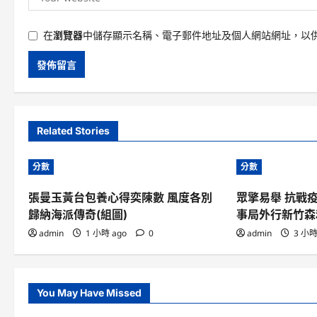
在
瀏覽器
中儲存顯示名稱、電子郵件地址及個人網站網址，以
Related Stories
分數
分數
張曼玉黃台包養心得奕陳數 風度各別
眾擎易舉 抗戰
歸納海派傳奇(組圖)
事局外行新竹森
admin
1 小時 ago
0
admin
3 小時
You May Have Missed