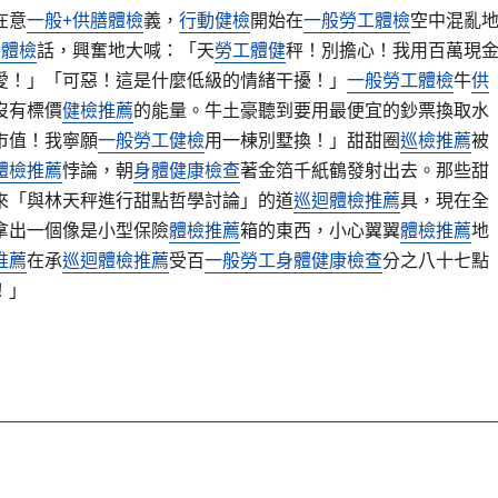
在意
一般+供膳體檢
義，
行動健檢
開始在
一般勞工體檢
空中混亂
膳體檢
話，興奮地大喊：「天
勞工體健
秤！別擔心！我用百萬現
愛！」「可惡！這是什麼低級的情緒干擾！」
一般勞工體檢
牛
供
沒有標價
健檢推薦
的能量。牛土豪聽到要用最便宜的鈔票換取水
市值！我寧願
一般勞工健檢
用一棟別墅換！」甜甜圈
巡檢推薦
被
體檢推薦
悖論，朝
身體健康檢查
著金箔千紙鶴發射出去。那些甜
來「與林天秤進行甜點哲學討論」的道
巡迴體檢推薦
具，現在全
拿出一個像是小型保險
體檢推薦
箱的東西，小心翼翼
體檢推薦
地
推薦
在承
巡迴體檢推薦
受百
一般勞工身體健康檢查
分之八十七點
！」