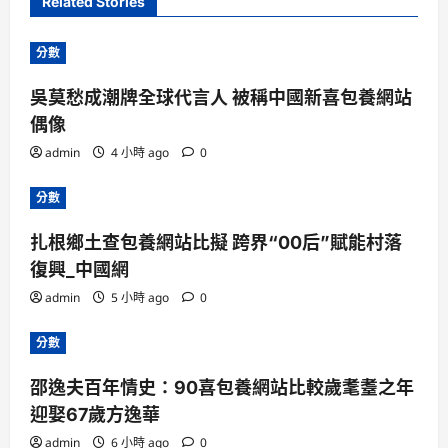
Related Stories
分數
吳莫愁成潮牌全球代言人 被稱中國新喜包養網站
偶像
admin
4 小時 ago
0
分數
扎根鄉土查包養網站比擬 跨界“00后”賦能村落
復興_中國網
admin
5 小時 ago
0
分數
邵逸夫百年情史：90喜包養網站比較歲耄耋之年
迎娶67歲方逸華
admin
6 小時 ago
0