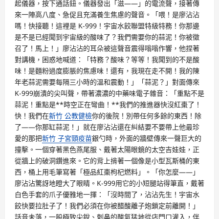
起儀器，按下通話鈕。儀器發出「滋——」的電流聲，接著傳
來一陣高八度、急促且充滿養生焦慮的聲音。「喂！是廖沾沾
嗎！快接聽！這裡是 K-999！宇宙水餃聯盟特級特務！你那邊
是不是已經聞到宇宙級的酸味了？我們需要你的蒜泥！你被徵
召了！馬上！」廖沾沾的耳朵被這聲音震得嗡嗡作響，他捏著
對講機，困惑地喊道：「特務？酸味？等等！我聞到的不是酸
味！是麵粉過度膨脹的焦慮味！還有，我現在走不開！我的陳
年老蒜泥需要每隔三小時的溫和震動！」「蒜泥？」對面傳來
K-999崩潰的尖叫聲，帶著濃濃的中藥味電子雜音：「重點不是
蒜泥！重點是**時空正在彎曲！**我們的推進器快沒紅棗了！
快！我們在
新竹 公教健檢
你的後院！別帶任何多餘的東西！除
了——你那缸蒜泥！」就在廖沾沾還在糾結要不要帶上他最珍
愛的那把
新竹 子宮頸疫苗
銀勺時，外面的牆壁傳來一聲巨大的
撞擊。一個穿著黑色燕尾服、戴著太陽眼鏡的太空吉娃娃，正
從牆上的破洞鑽進來。它的背上揹著一個像是小型瓦斯桶的東
西，桶上用毛筆寫著「極品紅棗枸杞燃料」。「你怎麼——」
廖沾沾驚訝地瞪大了眼睛。K-999用它的小短腿站得筆直，戴著
白色手套的爪子優雅地一揮：「沒時間了，沾沾先生！宇宙水
餃快要拉肚子了！我們必須在你被醋酸離子炮鎖定前離開！」
話音未落，一股極致尖銳、刺鼻的酸氣猛地從店門口灌入，伴