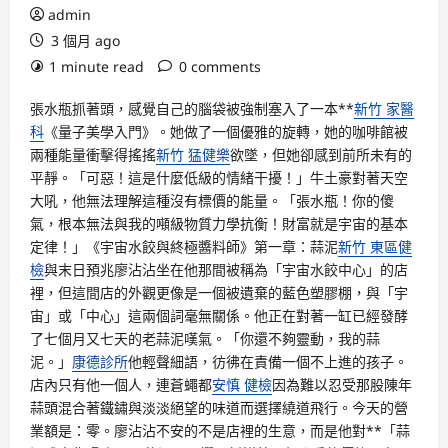
admin
3 個月 ago
1 minute read
0 comments
張水瓶抓著頭，感覺自己的腦袋被強制塞入了一本**
新竹 家醫
科
《量子美學入門》。她做了一個優雅的旋轉，她的咖啡館被
兩種能量衝擊得搖搖
新竹 猛健樂
欲墜，但她卻感到前所未有的
平靜。「可惡！這是什麼低級的情緒干擾！」牛土豪對著天空
大吼，他無法理解這種沒有標價的能量。「張水瓶！你的傻
氣，根本無法與我的噸級物質力學抗衡！財富就是宇宙的基本
定律！」《宇宙水餃與終極醬料師》第一章：蒜泥
新竹 東區健
檢
與末日預兆廖沾沾坐在他那間被稱為「宇宙水餃中心」的店
裡，但這間店的外觀更像是一個被遺棄的藍色塑膠棚，與「宇
宙」或「中心」這兩個詞毫無關係。他正在對著一缸已經發酵
了七個月又七天的老蒜泥嘆氣。「你還不夠靈動，我的蒜
泥。」
康德診所
他輕聲細語，彷彿在責備一個不上進的孩子。
店內只有他一個人，連蒼蠅都
安慎 健檢
因為難以忍受那股陳年
蒜頭混合著鐵鏽與淡淡絕望的味道而選擇繞道飛行。今天的營
業額是：零。廖沾沾不安的不是店裡的生意，而是他對**「蒜