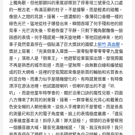
上獨角獸，但他那顫抖的車尾卻擦到了停車塔三號車位入口處
的一根古老、佈滿苔蘚的柱子。不是撞擊，而是輕柔的碰觸，
像戀人之間的耳語。接著，一道濃郁的、像薄荷口香糖一樣的
綠色光芒。猛地從柱子爆發出來，瞬間吞噬了何手殘和他的掀
背車。光芒消失後，窄巷恢復了平靜，只剩下獨角獸雕像一臉
困惑的表情。何手殘感覺一陣天旋地轉，等他回過神來，他的
車子竟然垂直停在一個貼滿了巨大獎狀的牆壁上
新竹 高血壓
。
獎狀上寫著：「完美倒車入庫獎——第零點零零零零零九度偏
差。」落款人是「倒車王」。他趕緊從車窗探出頭，發現周圍
不再是熟悉的城市街道，而是一望無際、由無數白線和編號組
成的巨大網格。這裡的空氣聞起來像是新買的輪胎和劣質香水
的混合物，而重力似乎是隨機變化的，有時感覺很重，有時像
漂浮在游泳池裡。他試圖按喇叭，但喇叭發出的不是「叭
叭」，而是他童年時學會的、關於泊車口訣的魔性兒歌。四面
八方傳來了刺耳的剎車聲，接著，一群穿著反光背心和戴著白
色安全帽的人朝他衝來。這些人手裡拿的不是警棍，而是長長
的測量尺和巨大的電子角度儀，臉上的表情極度嚴肅。「違反
泊車維度基本法！斜停入庫！罪大惡極！」領頭的泊車警察用
一個擴音器大喊，聲音充滿機械感。「我、我沒有斜停！我只
是垂直停在了牆壁上！」何手殘趕緊為自己辯解，但聲音因為