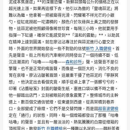
泥成本焦慮症」**的深層恐懼。新鮮蒜頭每公斤的價格正在以
超光速上漲，如果再這樣下去，他引以為傲的「靈魂蒜泥」將
難以為繼。他拿著一把被磨得光滑、閃耀著不祥光芒的小銀
勺，從缸底撈起一坨濃稠的、顏色介於灰綠與土黃之間的發酵
物。這蒜泥被他照顧得像稀世珍寶，每隔三小時，他就要用手
指彈一下缸邊，確保它能感受到**「溫和的震動」**，以助其
在精神上達到圓滿。就在廖沾沾專注於與蒜泥進行心靈交流
時，外面的世界開始發出一些不對勁的信號
新竹 入職健檢
。首
先是聲音。街上所有的汽車喇叭同時發出了一個持續不斷、低
沉且潮濕的「咕嚕——咕嚕——
森和診所
」聲。這聲音不是引
擎聲，也不是正常的鳴笛聲，而像是一個巨大的、消化不良的
胃在哀嚎。廖沾沾皺著眉頭，這嚴重干擾了他蒜泥的「寧靜冥
想」。他決定出去看個究竟，順手從桌上拿了一張髒兮兮的，
印著《沾醬秘笈》封面的皺衛生紙，塞進口袋以備不時之需。
他一腳踏出店門，立刻被眼前的景象震驚了。整條城市的主幹
道上，數百個交通信號燈，從東邊到西邊，從高架橋到巷弄
口，全部變成了綠燈。它們不是交替閃爍，而是固
超音波健檢
定在「通行」的狀態，同時，每一個燈箱都發出了那種「咕嚕
咕嚕」的聲音，並且有一層淡淡的、熱氣騰騰的白霧從燈箱的
頂部冒出，散發
新竹 在職體檢
出一種難以名狀的——麵粉蒸煮