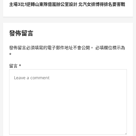
主場3比1逆轉山東隊億嵐辦公室設計 北汽女排博得排名要害戰
n
a
v
發佈留言
i
g
發佈留言必須填寫的電子郵件地址不會公開。
必填欄位標示為
a
*
t
留言
*
i
o
n