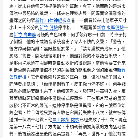
慮，從未在他需要時提供過任何幫助。今天，他面臨的是城市
傳說中最恐怖的挑戰，一條夾在理髮店與一間專賣金屬雕像的
畫廊之間的窄
新竹 自律神經檢查
巷。一個看起來比他車子尺寸
小上三十公分的
新竹 健檢
停車格，上面還灑著
新竹 東區健檢
一
層
新竹 高血脂
可疑的白色粉末。何手殘深吸一口氣。將車子打
了倒檔。他的車載語音系統發出了令人不快的女聲：「警告，
後方障礙物距離：無限趨近於零。」「請考慮放棄治療。」他
忽略了警告，開始緩慢地倒車。他最討厭的不是語音系統，而
是那兩塊永遠在關鍵時刻自動收折的後視鏡。當他需要它們來
判斷車體與那座價值不菲的銅製獨角獸雕像之間的距離時
新竹
公教健檢
，它們卻像兩片羞澀的耳朵一樣，優雅地縮了回去。
同時發出低語：「你還是別看了，反正你也停不好。」何手殘
感覺心臟快要跳出來了。他轉頭看去，發現那座高聳入雲、覆
蓋著鏽跡斑斑鐵網的多層機械式停車塔，正在那片窄巷的盡頭
散發出不正常的綠光。這棟停車塔是個異類，它的三號車位始
終空著，並且傳說只要有人敢在它面前失敗十八次，就會被傳
送到一個泊車地獄。他
員工診所 健檢
已經失敗了十七次。現在
是第十八次。他打了方向盤，車頭朝著銅獨角獸的方向猛地偏
轉。後視鏡發出最後的溫柔提醒：「再見，世界。」他沒有撞