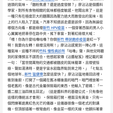
過頭的氣味。「麵粉焦慮？還是過度發酵？」廖沾沾是個醬料
學家，對所有食物相關的氣味都極度敏感。他聞出來了，這是
一種只有在極度巨大的麵團因為壓力過大而散發出的氣味。街
上的行人陷入了混亂。汽車不知道該走還是該停，因為無論從
哪個方向看，都是綠燈
新竹 HPV疫苗
。一個穿著西裝的男人小
心翼翼地把車停在路中央，搖下車窗，對著紅綠燈大喊：
「喂！你為什麼咕嚕咕嚕？你倒
新竹 帶狀皰疹疫苗
是紅一下
啊！我要向左轉！綠燈沒用啊！」廖沾沾感覺到一陣心悸。這
種氣味，這種不祥的
竹科 慢性病診所
「咕嚕」聲，與他兒時聽
到的家傳預言不謀而合。他想起家傳《沾醬秘笈》裡記載的第
一句：「當世間萬物的交通都被麵皮的氣味籠罩，且燈號恒
綠、聲如湯沸時，便是宇宙水餃臨界點到來之時。」「七點五
個地球年…
新竹 猛健樂
怎麼這麼快？」廖沾沾猛地衝回店裡，
衝到後廚，打開了一個藏在舊冰櫃後面的暗門。暗門裡放著一
個老舊的、像是古代金屬保險箱的東西。他輸入了密碼：「一
醬二醋三油四辣五蒜泥」（這是醬料界的基礎公式，只有像他
這樣的傳統派才會用）。保險箱打開，裡面沒有黃金，只有一
個閃爍著詭異紅色光芒的儀器。這儀器很像一個老式的對講
機，但頂部插著一根彎曲的、像韭菜一樣的天線。他顫抖著拿