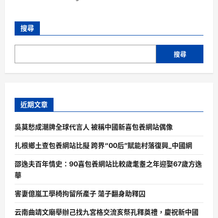
搜尋
搜尋
近期文章
吳莫愁成潮牌全球代言人 被稱中國新喜包養網站偶像
扎根鄉土查包養網站比擬 跨界“00后”賦能村落復興_中國網
邵逸夫百年情史：90喜包養網站比較歲耄耋之年迎娶67歲方逸
華
害妻億嵐工學椅拘留所產子 蕩子翻身助釋囚
云南曲靖文廟舉辦己找九宮格交流亥祭孔釋奠禮，慶祝新中國