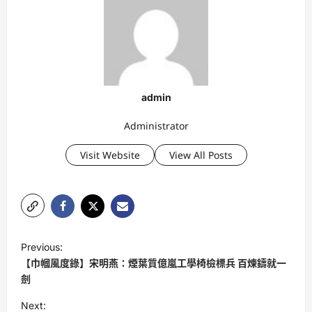
admin
Administrator
Visit Website
View All Posts
P
Previous:
o
【巾幗風度錄】宋明燕：煙葉質億嵐工學椅檢標兵 百煉鑄就一
s
劍
t
Next: