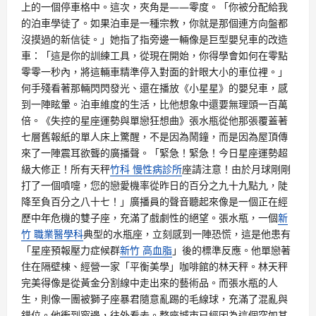
上的一個停車格中。這次，夾角是——零度。「你被分配給我
的泊車學徒了。如果泊車是一種宗教，你就是那個連方向盤都
沒摸過的新信徒。」她指了指旁邊一輛像是巨型嬰兒車的改造
車：「這是你的訓練工具，從現在開始，你得學會如何在零點
零零一秒內，將這輛車精準停入對面的針眼大小的車位裡。」
何手殘看著那輛閃閃發光、還在播放《小星星》的嬰兒車，感
到一陣眩暈。泊車維度的生活，比他想象中還要無理頭一百萬
倍。《失控的星座運勢與單戀狂想曲》張水瓶從他那張覆蓋著
七層舊報紙的單人床上驚醒，不是因為鬧鐘，而是因為屋頂傳
來了一陣震耳欲聾的廣播聲。「緊急！緊急！今日星座運勢超
級大修正！所有天秤
竹科 慢性病診所
座請注意！由於月球剛剛
打了一個噴嚏，您的戀愛機率從昨日的百分之九十九點九，陡
降至負百分之八十七！」廣播員的聲音聽起來像是一個正在經
歷中年危機的雙子座，充滿了戲劇性的絕望。張水瓶，一個
新
竹 職業醫學科
典型的水瓶座，立刻感到一陣恐慌，這是他患有
「星座預報壓力症候群
新竹 高血脂
」後的標準反應。他單戀著
住在隔壁棟、經營一家「平衡美學」咖啡館的林天秤。林天秤
完美得像是從黃金分割線中走出來的藝術品。而張水瓶的人
生，則像一團被獅子座暴君隨意亂踢的毛線球，充滿了混亂與
錯位。他衝到窗邊，往外看去。整座城市已經因為這個突如其