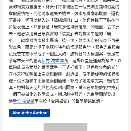
豪的物質力量勝出，林天秤將會被困在一個充滿金錢和俗氣的
虛假愛情裡，而他將永遠失去機會。張水瓶看向那機器，還剩
下最後一個可以輸入的「情緒燃料」口。他迅速撕下了貼在他
背後衣領上，那張寫著「我就是個單戀傻瓜」的標籤，丟了進
去。他必須用自己最真實的「傻氣」去對抗金牛座的「霸
氣」！調節器再次發出轟鳴，這一次，射向天空的光束不再是
彩虹色，而是充滿了水瓶座特有的怪誕藍色**。藍色光束與金
色光芒在空中形成了一個巨大的、旋轉著的太極圖案，像是在
爭奪林天秤的靈魂
新竹 減重 診所
。這場以星座運勢為賭注、以
單戀能量為武器的荒唐戰爭，正式打響了。藍色與金色的光芒
在林天秤咖啡館上空劇烈衝撞，創造出一個不斷旋轉的怪異氣
旋。張水瓶和牛土豪這兩個極端，都成了她追求完美平衡的工
具。她對著天空的藍色光束刺出圓規，試圖在單戀傻氣中找到
一個可被量化的數學公式。圓規刺中藍光，光束瞬間爆發出一
連
新竹 猛健樂
串關於「愛與被愛」的哲學辯論氣泡。
About the Author