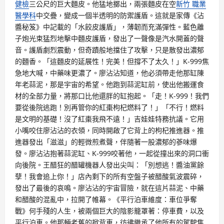
健檢
三公尺的巨大麵皮。他猛地擲出，兩張麵皮在空
新竹 職業
醫學科
中交疊，變成一個半透明的防禦護盾。這就是家傳《沾
醬秘笈》中記載的「水餃皮護盾」，薄韌而充滿彈性。藍色離
子炮光束猛烈地擊中麵皮護盾，發出了一聲像是汽水開蓋的聲
音。護盾劇烈震動，但奇蹟般地擋住了攻擊，只是散發出濃郁
的麵香。「這麵皮的延展性！完美！但撐不了太久！」K-999焦
急地大喊，中藥味更濃了。廖沾沾知道，他必須帶走他那缸陳
年老蒜泥，那是宇宙的希望。他跑到蒜泥缸前，使出他搬運食
材的全部力量，將那口比他還胖的缸抱起。「走！K-999！我們
要從後院逃跑！別再管你的紅棗枸杞燃料了！」「不行！燃料
是文明的基礎！沒了紅棗我飛不遠！」吉娃娃特務抗議。它用
小嘴咬住廖沾沾的衣領，同時開啟了它背上的枸杞推進器。推
進器發出「滋滋」的輕微煎煮聲，伴隨著一股濃郁的蔘味爆
發。廖沾沾抱著蒜泥缸、K-999咬著他，一起從撞出來的洞口衝
向後院。王醋狂的醋罐機器人發出尖叫：「別想逃！醬油黨餘
孽！我會追上你！」店內剩下的所有空盤子被醋酸氣波震碎，
發出了最後的哀鳴。廖沾沾的宇宙冒險，就在這片蒜泥、中藥
和醋酸的混亂中，拉開了帷幕。《平行泊車維度：車位爭奪
戰》何手殘的人生，被兩個巨大的陰影籠罩著：停車費，以及
平行泊車。他那輛老舊的掀背車，彷彿繼承了他所有的駕駛焦