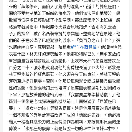
來的「超級修正」而陷入了荒謬的混亂。街道上的雙魚座們，
開始不受控制地流下鹹鹹的海水淚，他們無法停止地哭泣，導
致城市低窪處已經形成了小型潟湖。那些摩羯座的上班族，嚴
格遵守著廣播中「摩羯座今天適合原地踏步，否則將失去襪
子」的指令。數百名西裝筆挺的摩羯座正整齊地站在原地，他
們的鞋子裡裝滿了已經潮濕的淚水。「負百分之八十七？」張
水瓶喃喃自語，感到胃部一陣翻騰
新竹 在職體檢
，他知道這代
表著什麼。林天秤的運勢越差，他那股積壓已久、無處安放的
單戀能量就會越發瘋狂地實體化。上次林天秤的戀愛運勢跌至
百分之二十，張水瓶就發現他的廚房裡長滿了巨大的、形狀是
林天秤側臉的粉紅色蘑菇。他必須在今天結束前，將林天秤的
運勢至少提升到零。否則，他那份單戀就會變成某種具備攻擊
性的實體。他緊張地跑進他堆滿了星座圖表和過期甜甜圈的地
下室，那裡放著他的秘密武器。「我需要星象學輔助儀！」他
衝到一個像是老式彈珠臺的機器前，上面貼滿了「巨蟹座已
哭」、「處女座勿碰」等警告標籤。這是他用廢棄的唱片機和
一個不知名的外星計算器改造而成的「情感調節器」。他必須
輸入一種極具感染力的正面情緒作為燃料，來抵抗那負面的運
勢波。「水瓶座的優勢，就是超脫一切的理性與冷靜…才怪！