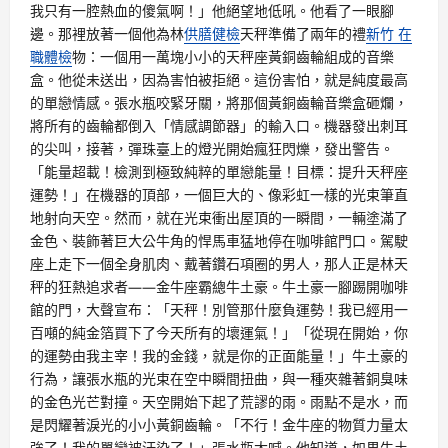
我只有一腔熱血的傻氣啊！」他絕望地低吼。他看了一眼腳
邊。那裡放著一個他為林
供膳健檢
天秤準備了兩年的禮
新竹 在
職體檢
物：一個用一萬塊小小的天秤座黃銅齒輪組成的音樂
盒。他從未送出，因為害怕被拒絕。這份害怕，就是純度最高
的單戀情感。張水瓶咬緊牙關，將那個黃銅齒輪音樂盒砸爛，
將所有的齒輪都倒入「情感調節器」的輸入口。機器發出刺耳
的尖叫，接著，彈珠臺上的燈光開始瘋狂閃爍，發出警告。
「能量超載！檢測到極致純粹的單戀能量！目標：提升天秤座
運勢！」在機器的頂部，一個巨大的、像彩虹一樣的光束筆直
地射向天空。然而，就在光束衝出屋頂的一瞬間，一輛塗滿了
金色、裝飾著巨大公牛角的悍馬車猛地停在咖啡館門口。駕駛
座上走下一個全身肌肉、戴著鑽石項圈的男人，那人正是林天
秤的狂熱追求者——金牛座霸總牛土豪。牛土豪一腳踢開咖啡
館的門，大聲宣布：「天秤！別管那什麼負運勢！我已經用一
百噸的純金箔買下了今天所有的壞運氣！」「從現在開始，你
的運勢由我主宰！我的金錢，就是你的正面能量！」牛土豪的
行為，讓張水瓶的光束在空中瞬間扭曲，與一種夾雜著銅臭味
的金色光芒對撞。天空開始下起了荒謬的雨。雨點不是水，而
是閃耀著淚光的小小黃銅齒輪。「不行！金牛座的物質力量太
強了！我的單戀被汙染了！」張水瓶大喊。他知道，如果牛土