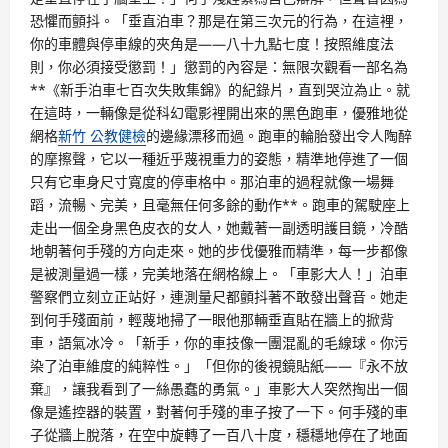
恐懼而顫抖。「垂直泊車？那是在第三次元的行為，在這裡，
你的車體與停車線的夾角是——八十九點七度！按照維度法
則，你必須接受懲罰！」懲罰的內容是：無限次觀看一部名為
**《新手泊車七百次失敗集錦》的紀錄片，直到哭泣為止。就
在這時，一輛像是從科幻電影裡開出來的黑色跑車，優雅地從
網格
新竹 公教健檢
的邊緣漂移而過。跑車的輪胎發出令人陶醉
的摩擦聲，它以一種近乎蔑視重力的姿態，精準地停進了一個
只有它車身尺寸寬度的停車格中。那泊車的過程就像一場舞
蹈，流暢、完美，且毫無任何多餘的動作**。跑車的駕駛座上
走出一個全身黑色皮衣的女人，她戴著一副透明護目鏡，冷酷
地朝著何手殘的方向走來。她的步伐優雅而精準，每一步都像
是被測量過一樣，完美地落在網格線上。「車影大人！」泊車
警察們立刻立正站好，連測量尺都顫抖著不敢發出聲音。她走
到何手殘面前，輕蔑地掃了一眼他那輛垂直貼在牆上的掀背
車，語氣冰冷。「新手，你的車技像一團混亂的毛線球。你污
染了泊車維度的純粹性。」「但你的後視鏡貼紙——『永不放
棄』，讓我看到了一絲愚蠢的勇氣。」車影大人突然掏出一個
像是遙控器的裝置，對著何手殘的車子按了一下。何手殘的車
子從牆上脫落，在空中旋轉了一百八十度，穩穩地停在了地面