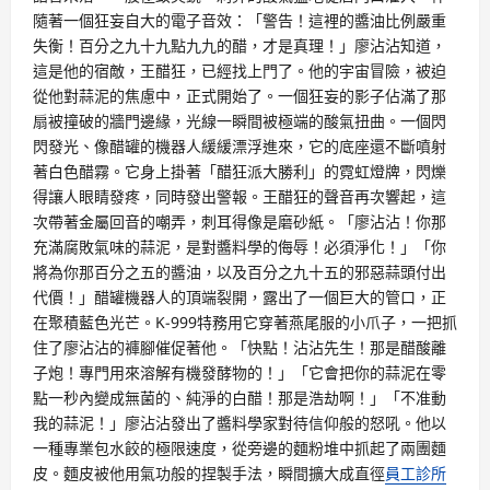
隨著一個狂妄自大的電子音效：「警告！這裡的醬油比例嚴重
失衡！百分之九十九點九九的醋，才是真理！」廖沾沾知道，
這是他的宿敵，王醋狂，已經找上門了。他的宇宙冒險，被迫
從他對蒜泥的焦慮中，正式開始了。一個狂妄的影子佔滿了那
扇被撞破的牆門邊緣，光線一瞬間被極端的酸氣扭曲。一個閃
閃發光、像醋罐的機器人緩緩漂浮進來，它的底座還不斷噴射
著白色醋霧。它身上掛著「醋狂派大勝利」的霓虹燈牌，閃爍
得讓人眼睛發疼，同時發出警報。王醋狂的聲音再次響起，這
次帶著金屬回音的嘲弄，刺耳得像是磨砂紙。「廖沾沾！你那
充滿腐敗氣味的蒜泥，是對醬料學的侮辱！必須淨化！」「你
將為你那百分之五的醬油，以及百分之九十五的邪惡蒜頭付出
代價！」醋罐機器人的頂端裂開，露出了一個巨大的管口，正
在聚積藍色光芒。K-999特務用它穿著燕尾服的小爪子，一把抓
住了廖沾沾的褲腳催促著他。「快點！沾沾先生！那是醋酸離
子炮！專門用來溶解有機發酵物的！」「它會把你的蒜泥在零
點一秒內變成無菌的、純淨的白醋！那是浩劫啊！」「不准動
我的蒜泥！」廖沾沾發出了醬料學家對待信仰般的怒吼。他以
一種專業包水餃的極限速度，從旁邊的麵粉堆中抓起了兩團麵
皮。麵皮被他用氣功般的捏製手法，瞬間擴大成直徑
員工診所