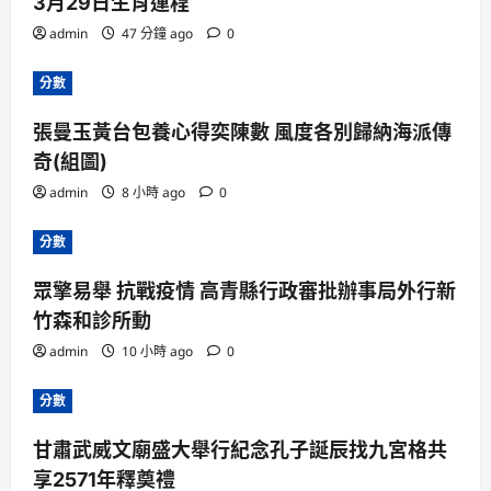
3月29日生肖運程
admin
47 分鐘 ago
0
分數
張曼玉黃台包養心得奕陳數 風度各別歸納海派傳
奇(組圖)
admin
8 小時 ago
0
分數
眾擎易舉 抗戰疫情 高青縣行政審批辦事局外行新
竹森和診所動
admin
10 小時 ago
0
分數
甘肅武威文廟盛大舉行紀念孔子誕辰找九宮格共
享2571年釋奠禮