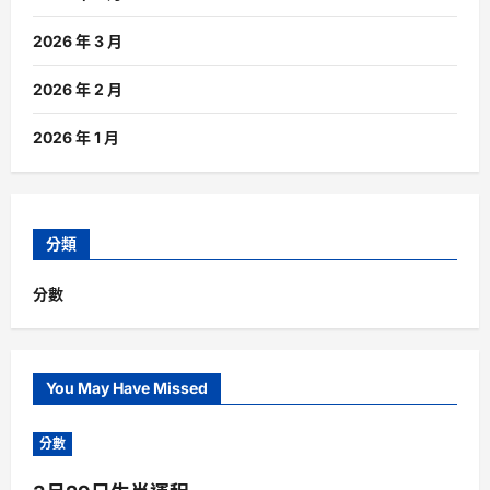
2026 年 3 月
2026 年 2 月
2026 年 1 月
分類
分數
You May Have Missed
分數