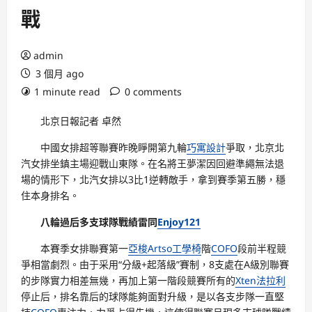
戰
admin
3 個月 ago
1 minute read
0 comments
北京日報記者 卓然
中國女排超等聯賽昨晚睜開第九輪
巧寓設計
爭取，北京北
汽女排坐鎮主場迎戰山東隊。在名將王夢潔因回避準繩無法退
場的情形下，北汽女排以3比1逆轉敵手，拿到賽季第五勝，穩
住本身排名。
八輪過后多支球隊戰績雷同
Enjoy121
本賽季女排聯賽第一
亞梭Artso工學椅
階
COFO
段前半程競
爭相當劇烈。由于采用“分級+起落級”賽制，8支處在A級別聯賽
的步隊實力相差無幾，再加上第一階段競賽所有的
Xten法拉利
停止后，排名靠后的球隊能夠面對升級，是以各支步隊一直堅