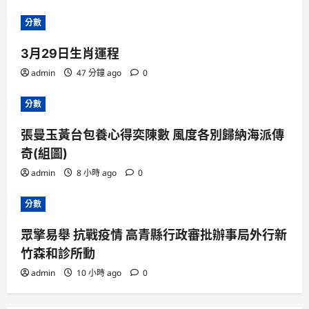
分數
3月29日生肖運程
admin
47 分鐘 ago
0
分數
張曼玉黃台包養心得奕陳數 風度各別歸納海派傳
奇(組圖)
admin
8 小時 ago
0
分數
眾擎易舉 抗戰疫情 高青縣行政審批辦事局外行新
竹森和診所動
admin
10 小時 ago
0