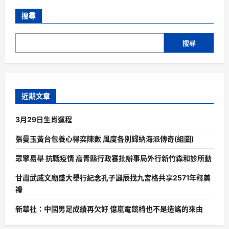
搜尋
搜尋
近期文章
3月29日生肖運程
張曼玉黃台包養心得奕陳數 風度各別歸納海派傳奇(組圖)
眾擎易舉 抗戰疫情 高青縣行政審批辦事局外行新竹森和診所動
甘肅武威文廟盛大舉行紀念孔子誕辰找九宮格共享2571年釋奠
禮
新華社：中國男足成績再欠好 億嵐電競椅也不是造謠的來由