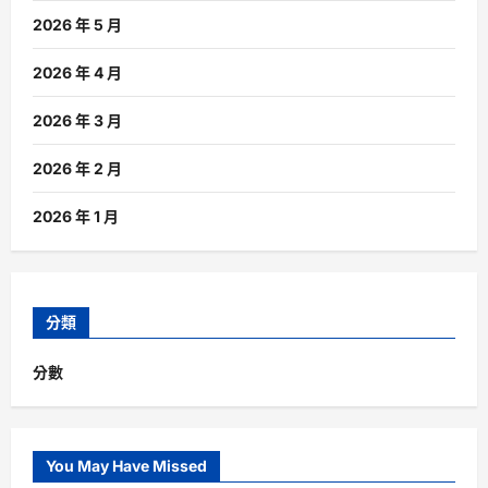
2026 年 5 月
2026 年 4 月
2026 年 3 月
2026 年 2 月
2026 年 1 月
分類
分數
You May Have Missed