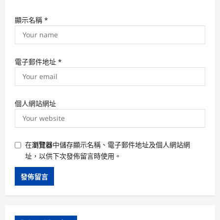
顯示名稱
*
電子郵件地址
*
個人網站網址
在
瀏覽器
中儲存顯示名稱、電子郵件地址及個人網站網
址，以供下次發佈留言時使用。