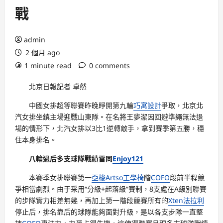
戰
admin
2 個月 ago
1 minute read
0 comments
北京日報記者 卓然
中國女排超等聯賽昨晚睜開第九輪
巧寓設計
爭取，北京北
汽女排坐鎮主場迎戰山東隊。在名將王夢潔因回避準繩無法退
場的情形下，北汽女排以3比1逆轉敵手，拿到賽季第五勝，穩
住本身排名。
八輪過后多支球隊戰績雷同
Enjoy121
本賽季女排聯賽第一
亞梭Artso工學椅
階
COFO
段前半程競
爭相當劇烈。由于采用“分級+起落級”賽制，8支處在A級別聯賽
的步隊實力相差無幾，再加上第一階段競賽所有的
Xten法拉利
停止后，排名靠后的球隊能夠面對升級，是以各支步隊一直堅