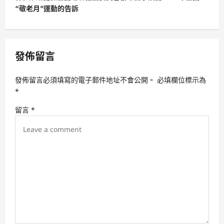
“敬老月”運動的告訴
a
v
i
發佈留言
g
a
發佈留言必須填寫的電子郵件地址不會公開。
必填欄位標示為
t
*
i
留言
*
o
n