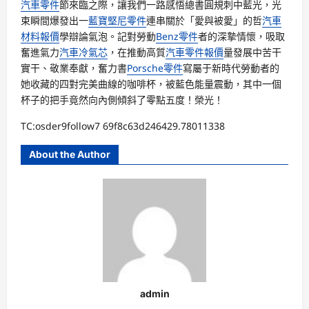
汽車零件
節來臨之際，讓我們一路感悟總書圓規刺中藍光，光
束瞬間爆發出一
藍寶堅尼零件
連串關於「愛與被愛」的哲
汽車
材料報價
學辯論氣泡。記對勞動
Benz零件
者的深摯情懷，吸取
奮進氣力
汽車冷氣芯
，在推動高質
汽車零件報價
量發展中苦干
實干、敬業奉獻，奮力書
Porsche零件
寫屬于新時代勞動者的
她收藏的四對完美曲線的咖啡杯，被藍色能量震動，其中一個
杯子的把手竟然向內側傾斜了零點五度！榮光！
TC:osder9follow7 69f8c63d246429.78011338
About the Author
admin