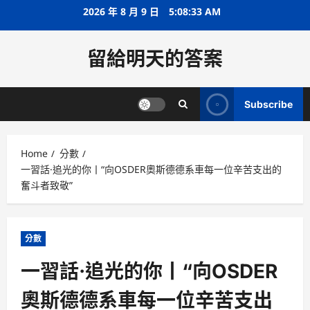
Skip
2026 年 8 月 9 日
5:08:34 AM
to
content
留給明天的答案
Subscribe
Home
分數
一習話·追光的你丨“向OSDER奧斯德德系車每一位辛苦支出的
奮斗者致敬”
分數
一習話·追光的你丨“向OSDER
奧斯德德系車每一位辛苦支出