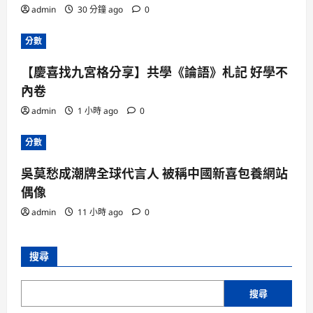
admin
30 分鐘 ago
0
分數
【慶喜找九宮格分享】共學《論語》札記 好學不
內卷
admin
1 小時 ago
0
分數
吳莫愁成潮牌全球代言人 被稱中國新喜包養網站
偶像
admin
11 小時 ago
0
搜尋
搜尋