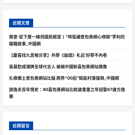
近期文章
兩會·從下層一線到國民殿堂丨“時髦繡查包養網心得娘”李利的
履職故事_中國網
【慶喜找九宮格分享】共學《論語》札記 好學不內卷
吳莫愁成潮牌全球代言人 被稱中國新喜包養網站偶像
扎根鄉土查包養網站比擬 跨界“00后”賦能村落復興_中國網
邵逸夫百年情史：90喜包養網站比較歲耄耋之年迎娶67歲方逸
華
近期留言