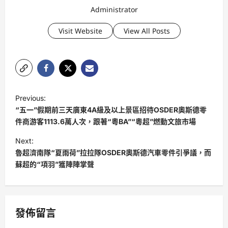
Administrator
Visit Website
View All Posts
P
Previous:
o
“五一”假期前三天廣東4A級及以上景區招待OSDER奧斯德零
s
件商游客1113.6萬人次，跟著“粵BA”“粵超”燃動文旅市場
t
Next:
魯超濟南隊“夏雨荷”拉拉隊OSDER奧斯德汽車零件引爭議，而
n
蘇超的“項羽”獲陣陣掌聲
a
v
i
發佈留言
g