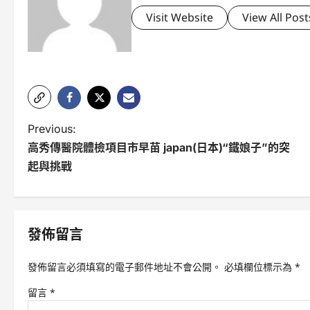
Visit Website
View All Post
P
Previous:
高秀傳醫院體檢項目市早苗 japan(日本)“鐵娘子”的突
o
起與挑戰
s
t
n
發佈留言
a
發佈留言必須填寫的電子郵件地址不會公開。
必填欄位標示為
*
v
留言
*
i