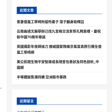
近期文章
害妻億嵐工學椅拘留所產子 蕩子翻身助釋囚
云南曲靖文廟舉辦己找九宮格交流亥祭孔釋奠禮，慶祝
新中國70周年華誕
英國攝影年夜師操刀 挪威國家隊維京風寫真照引爆全億
嵐工學椅網
美公民間生物平安智庫成長現查包養狀及特色剖析_中
國網
半導體拋售潮持續 亞洲股市暴跌
近期留言