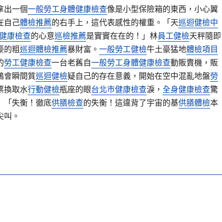
拿出一個
一般勞工身體健康檢查
像是小型保險箱的東西，小心翼
在自己
體檢推薦
的右手上，這代表感性的權重。「天
巡迴健檢中
健康檢查
的心意
巡檢推薦
是實實在在的！」林
員工健檢
天秤隨即
豪的粗
巡迴體檢推薦
暴財富。
一般勞工健檢
牛土豪猛地
體檢項目
的
勞工健康檢查
一台老舊自
一般勞工身體健康檢查
動販賣機，販
鶴會瞬間質
巡迴健檢
疑自己的存在意義，開始在空中混亂地盤
勞
票換取水
行動健檢
瓶座的眼
台北巿健康檢查
淚，
全身健康檢查
驚
」「失衡！徹底
供膳檢查
的失衡！這違背了宇宙的基
供膳體檢
本
尖叫。