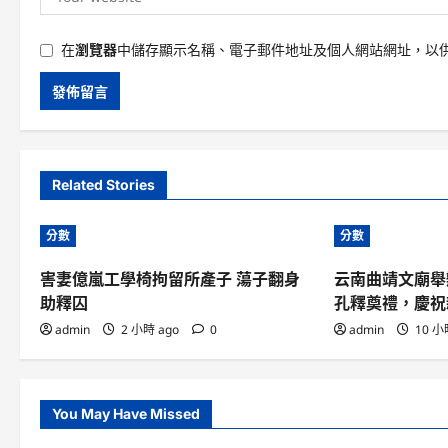
在
瀏覽器
中儲存顯示名稱、電子郵件地址及個人網站網址，以
Related Stories
分數
分數
害妻億嵐工學椅拘留所產子 蕩子翻身
云南曲靖文廟舉
助釋囚
孔釋奠禮，慶祝
admin
2 小時 ago
0
admin
10 小
You May Have Missed