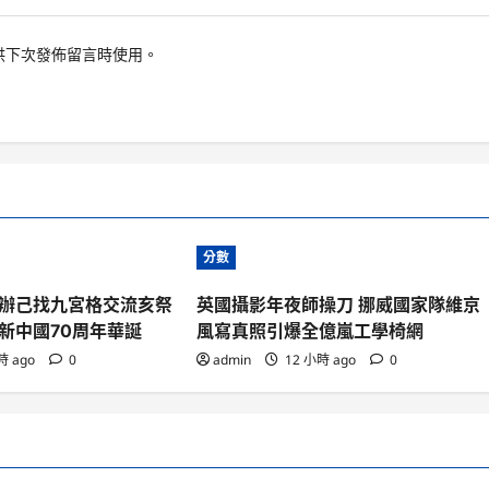
供下次發佈留言時使用。
分數
辦己找九宮格交流亥祭
英國攝影年夜師操刀 挪威國家隊維京
新中國70周年華誕
風寫真照引爆全億嵐工學椅網
時 ago
0
admin
12 小時 ago
0