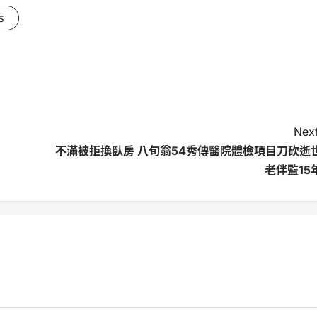
s
Next
不滿被拒換臥房 八旬翁54秀傳醫院體檢項目刀砍逝
老伴監15