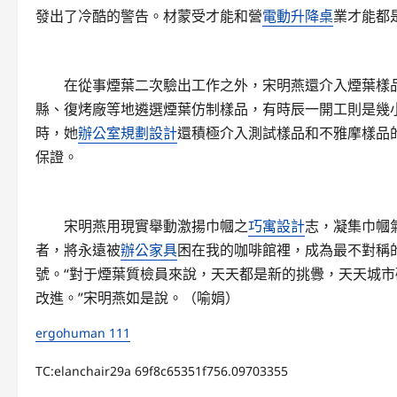
發出了冷酷的警告。材蒙受才能和營
電動升降桌
業才能都
在從事煙葉二次驗出工作之外，宋明燕還介入煙葉樣品
縣、復烤廠等地遴選煙葉仿制樣品，有時辰一開工則是幾
時，她
辦公室規劃設計
還積極介入測試樣品和不雅摩樣品
保證。
宋明燕用現實舉動激揚巾幗之
巧寓設計
志，凝集巾幗
者，將永遠被
辦公家具
困在我的咖啡館裡，成為最不對稱
號。“對于煙葉質檢員來說，天天都是新的挑釁，天天城
改進。”宋明燕如是說。（喻娟）
ergohuman 111
TC:elanchair29a 69f8c65351f756.09703355