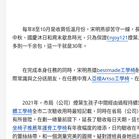
每年8至10月是收買低溫月份，宋明燕卻苦守一線，長
中秋、國慶沐日和周末歇息時光，只為保證
Enjoy121
煙葉
多則一千余包，這一干就是30年。
在完成本身任務的同時，宋明燕還
bestmade工學椅
際常識與之分送朋友，在任務中育人
亞梭Artso工學椅
、在
2021年，市局（公司）煙葉生孩子中間經由過程持續
體工學椅
全市二次驗收用時最短記載，同時在省局（公司
有所晉陞。在劃一總量前提下，延長了驗收每日天期，這
坐椅子推薦
年
護脊工學椅
有年夜幅度的增添，日均驗收在岑
的蕾絲絲帶，和一個測量完美的圓規。疑對證檢員身她迅