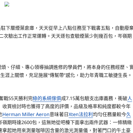
駐下層煙葉倉庫，天天從早上八點任務至下戰書五點，自動廢
二次驗出工作正常運轉。天天逐包查驗煙葉少則幾百包，岑嶺期
耐煩、仔細、專心領導抽調進修的學員們，將本身的任務經歷、
生涯上關懷，充足施展“傳幫帶”感化，助力年青職工敏捷生長。
奮戰55天勝利完
綠的系統傢俱
成7.15萬包驗支出庫義務，衝破
人
）收買檢討時也獲得了高度的評價，品級及格率和純度都較今年
也
Herman Miller Aeron
意味著日
Xten法拉利
均勻任務量較今
久
嶺期時達2600包，這無她從吧檯下面拿出兩件武器：一條精緻
速拿起她用來測量咖啡因含量的激光測量儀，對著門口的牛土豪