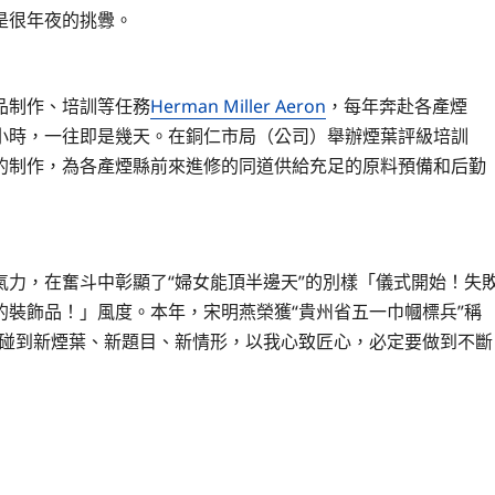
是很年夜的挑釁。
制作、培訓等任務
Herman Miller Aeron
，每年奔赴各產煙
小時，一往即是幾天。在銅仁市局（公司）舉辦煙葉評級培訓
的制作，為各產煙縣前來進修的同道供給充足的原料預備和后勤
氣力，在奮斗中彰顯了“婦女能頂半邊天”的別樣「儀式開始！失
的裝飾品！」風度。本年，宋明燕榮獲“貴州省五一巾幗標兵”稱
市碰到新煙葉、新題目、新情形，以我心致匠心，必定要做到不斷