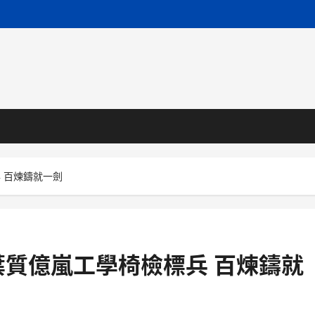
 百煉鑄就一劍
質億嵐工學椅檢標兵 百煉鑄就