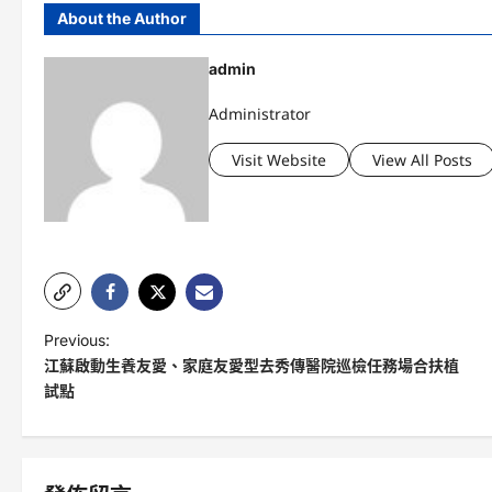
About the Author
admin
Administrator
Visit Website
View All Posts
P
Previous:
江蘇啟動生養友愛、家庭友愛型去秀傳醫院巡檢任務場合扶植
o
試點
s
t
n