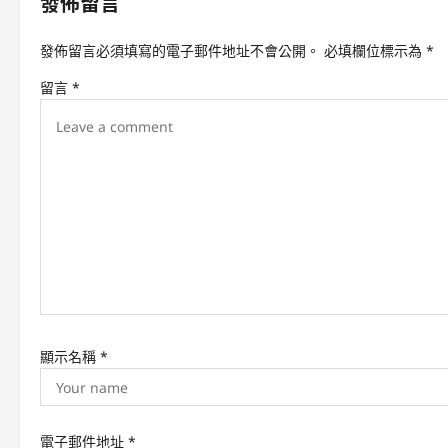
發佈留言
a
v
發佈留言必須填寫的電子郵件地址不會公開。
必填欄位標示為
*
i
留言
*
g
a
t
i
o
n
顯示名稱
*
電子郵件地址
*