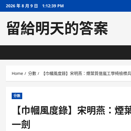
Skip
2026 年 8 月 9 日
1:12:40 PM
to
content
留給明天的答案
Home
分數
【巾幗風度錄】宋明燕：煙葉質億嵐工學椅檢標兵
分數
【巾幗風度錄】宋明燕：煙葉
一劍