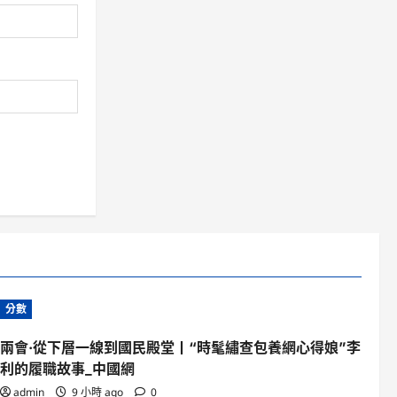
分數
兩會·從下層一線到國民殿堂丨“時髦繡查包養網心得娘”李
利的履職故事_中國網
admin
9 小時 ago
0