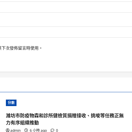
供下次發佈留言時使用。
分數
濰坊市防疫物森和診所健檢質捐贈接收、挑唆等任務正無
力有序組織推動
admin
6 小時 ago
0