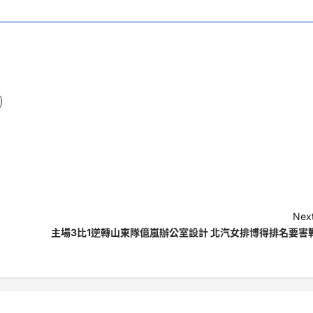
Next
主場3比1逆轉山東隊億嵐辦公室設計 北汽女排博得排名要害