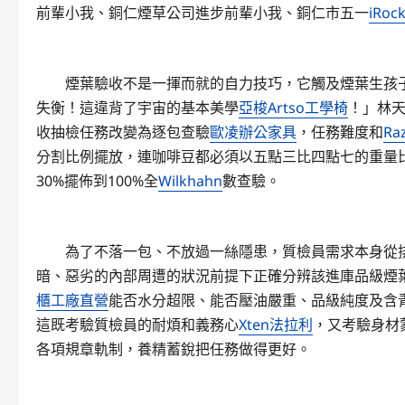
前輩小我、銅仁煙草公司進步前輩小我、銅仁市五一
iRock
煙葉驗收不是一揮而就的自力技巧，它觸及煙葉生孩子方
失衡！這違背了宇宙的基本美學
亞梭Artso工學椅
！」林
收抽檢任務改變為逐包查驗
歐凌辦公家具
，任務難度和
R
分割比例擺放，連咖啡豆都必須以五點三比四點七的重量比
30%擺佈到100%全
Wilkhahn
數查驗。
為了不落一包、不放過一絲隱患，質檢員需求本身從排
暗、惡劣的內部周遭的狀況前提下正確分辨該進庫品級煙
櫃工廠直營
能否水分超限、能否壓油嚴重、品級純度及含
這既考驗質檢員的耐煩和義務心
Xten法拉利
，又考驗身材
各項規章軌制，養精蓄銳把任務做得更好。