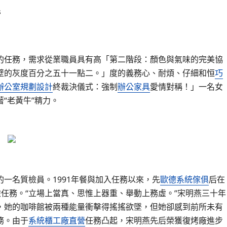
s
任務，需求從業職員具有高「第二階段：顏色與氣味的完美協
壁的灰度百分之五十一點二。」度的義務心、耐煩、仔細和恒
巧
辦公室規劃設計
終裁決儀式：強制
辦公家具
愛情對稱！」一名女
“老黃牛”精力。
名質檢員。1991年餐與加入任務以來，先
歐德系統傢俱
后在
任務。“立場上當真、思惟上器重、舉動上務虛。”宋明燕三十年
，她的咖啡館被兩種能量衝擊得搖搖欲墜，但她卻感到前所未有
務。由于
系統櫃工廠直營
任務凸起，宋明燕先后榮獲復烤廠進步